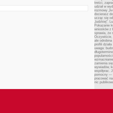
treści, zapr
udział w wyd
rozmowy „liv
docierasz do
ucząc się od
„ludzkiej”. L
Pokazanie ku
wniosków z 
sprawia, że 
Oczywiście, 
ale odrobina
profili dzia
uwaga: budow
długotermino
popularności
wzmacnianie
zamienia się
wywiadów, ko
współprac. J
pomocny — T
pracować na 
nic publikow