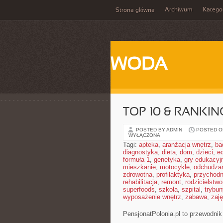
Archiwum
Katego
Strona główna
WODA
TOP 10 & RANKIN
POSTED BY ADMIN
POSTED ON
WYŁĄCZONA
Tagi:
apteka
,
aranżacja wnętrz
,
ba
diagnostyka
,
dieta
,
dom
,
dzieci
,
e
formuła 1
,
genetyka
,
gry edukacyj
mieszkanie
,
motocykle
,
odchudza
zdrowotna
,
profilaktyka
,
przychodn
rehabilitacja
,
remont
,
rodzicielstwo
superfoods
,
szkoła
,
szpital
,
trybun
wyposażenie wnętrz
,
zabawa
,
zaj
PensjonatPolonia.pl to przewodnik