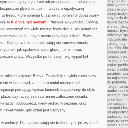
języka i war
órym reset łączy się z konkretnymi poradami – od wyboru
analitykiem 
 bezpieczne pływanie. Jeśli marzysz o egzotycznej
złożone wyk
charyzmatyc
z tu treści, które pomogą Ci zamienić pomysł w dopasowany
innych do dz
onie to
Kuchnia nad morzem
i Plażowe aktywności. Główną
łatwiej będz
w sieci. Dru
ona przestrzeń ma wiele twarzy: bywa dzikie, ale potrafi też
musisz być 
odbiorcy: spe
aszczystą plażą, innym razem przyciąga klifami. Bywa
indywidualni
nia. Dlatego w tekstach pojawiają się zarówno tematy
zależy, czy
LinkedIn, bl
raktyczne”: jak spakować się z głową, jak pilnować
Zasada jest p
zpieczne prądy. Wszystko po to, żeby Twój wypad był
kanałach niż
Treści, któr
realne probl
pisać o sob
poradnik, ca
e miejsce zajmuje Bałtyk. To właśnie tu wielu z nas uczy
na najczęści
do pobrania
ić się w kilka chwil, a mimo to nadal można mieć
Twoje nazwi
nspiracje pomagają wybrać kierunek dopasowany do stylu
marka osobis
pewnym mome
 plaże, czy raczej szersze, mniej zatłoczone odcinki.
własnego mie
wyjazdy, podpowiedzi, kiedy jechać w sezonie, oraz
lub specjali
kursami i ba
m nawet wtedy, gdy dzień jest kapryśny.
od algorytm
budować rela
poprzez news
 podróży. Dlatego pojawiają się treści o tym, jak wybierać
serwis zmien