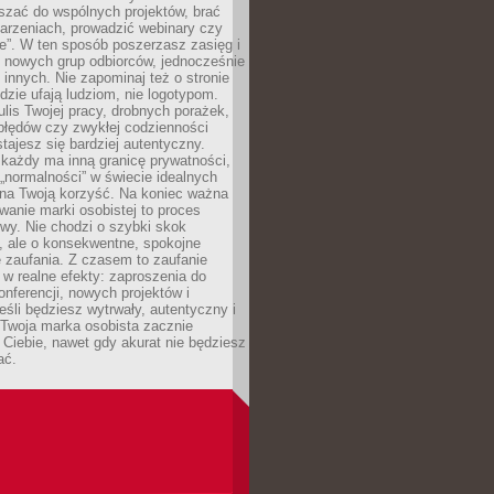
aszać do wspólnych projektów, brać
arzeniach, prowadzić webinary czy
e”. W ten sposób poszerzasz zasięg i
 nowych grup odbiorców, jednocześnie
 innych. Nie zapominaj też o stronie
udzie ufają ludziom, nie logotypom.
lis Twojej pracy, drobnych porażek,
błędów czy zwykłej codzienności
stajesz się bardziej autentyczny.
każdy ma inną granicę prywatności,
 „normalności” w świecie idealnych
ła na Twoją korzyść. Na koniec ważna
anie marki osobistej to proces
wy. Nie chodzi o szybki skok
, ale o konsekwentne, spokojne
 zaufania. Z czasem to zaufanie
 w realne efekty: zaproszenia do
nferencji, nowych projektów i
eśli będziesz wytrwały, autentyczny i
woja marka osobista zacznie
Ciebie, nawet gdy akurat nie będziesz
ać.