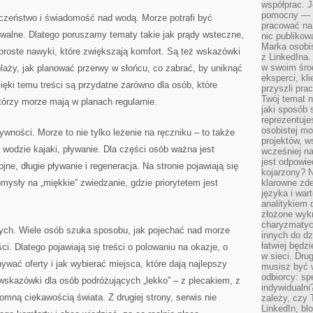
współprac. J
pomocny — T
eczeństwo i świadomość nad wodą. Morze potrafi być
pracować na 
ywalne. Dlatego poruszamy tematy takie jak prądy wsteczne,
nic publikow
Marka osobis
roste nawyki, które zwiększają komfort. Są też wskazówki
z LinkedIna.
w swoim śro
 plaży, jak planować przerwy w słońcu, co zabrać, by uniknąć
eksperci, kl
ęki temu treści są przydatne zarówno dla osób, które
przyszli pra
Twój temat n
 którzy morze mają w planach regularnie.
jaki sposób 
reprezentuj
osobistej m
ywności. Morze to nie tylko leżenie na ręczniku – to także
projektów, w
 wodzie kajaki, pływanie. Dla części osób ważna jest
wcześniej n
jest odpowi
ojne, długie pływanie i regeneracja. Na stronie pojawiają się
kojarzony? N
omysły na „miękkie” zwiedzanie, gdzie priorytetem jest
klarowne zdef
języka i war
analitykiem 
złożone wyk
charyzmatyc
ych. Wiele osób szuka sposobu, jak pojechać nad morze
innych do dz
łatwiej będz
ci. Dlatego pojawiają się treści o polowaniu na okazje, o
w sieci. Dru
wać oferty i jak wybierać miejsca, które dają najlepszy
musisz być 
odbiorcy: spe
wskazówki dla osób podróżujących „lekko” – z plecakiem, z
indywidualni
mną ciekawością świata. Z drugiej strony, serwis nie
zależy, czy
LinkedIn, bl