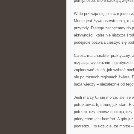
pomija osób, które szukają większe
W tle przewija się jeszcze jeden 
Morze jest żywą przestrzenią, a pl
przyrody. Dlatego zachęcamy do p
aktywności, które nie niszczą środ
podejście pozwala cieszyć się pod
Całość ma charakter praktyczny. Z
rozpalają wyobraźnię: egzotyczne w
zaplanować dzień, jak wybrać nocl
się po różnych regionach świata. 
bazą wiedzy – niezależnie od teg
Jeśli marzy Ci się morze, ale nie
potraktować tę stronę jak start. P
potrzeb: czy chcesz spokoju, czy r
priorytetem jest komfort. A gdy ju
powietrzu i to uczucie, że morze –