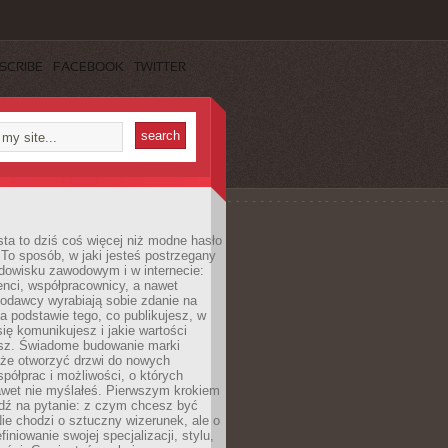
SCRIBE
FACEBOOK
TWITTER
ta to dziś coś więcej niż modne hasło
 To sposób, w jaki jesteś postrzegany
dowisku zawodowym i w internecie:
ienci, współpracownicy, a nawet
codawcy wyrabiają sobie zdanie na
a podstawie tego, co publikujesz, w
się komunikujesz i jakie wartości
esz. Świadome budowanie marki
oże otworzyć drzwi do nowych
spółprac i możliwości, o których
awet nie myślałeś. Pierwszym krokiem
edź na pytanie: z czym chcesz być
ie chodzi o sztuczny wizerunek, ale o
iniowanie swojej specjalizacji, stylu,