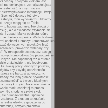
cznością. Kolejnym krokiem jest
śli raz deklarujesz, że najważniejsza
bie rzetelność, a innym razem
 niezweryfikowane informacje, Twoja
. Spójność dotyczy też stylu
 estetyki, tonu wypowiedzi. Odbiorcy
eć, czego mogą się po Tobie
 to buduje zaufanie. Nie chodzi o
askę”, ale o świadome trzymanie się
ści i zasad. Marka osobista rośnie
y nie działasz w próżni. Warto budować
nymi osobami z branży: komentować ich
aszać do wspólnych projektów, brać
arzeniach, prowadzić webinary czy
e”. W ten sposób poszerzasz zasięg i
 nowych grup odbiorców, jednocześnie
 innych. Nie zapominaj też o stronie
udzie ufają ludziom, nie logotypom.
lis Twojej pracy, drobnych porażek,
błędów czy zwykłej codzienności
stajesz się bardziej autentyczny.
każdy ma inną granicę prywatności,
 „normalności” w świecie idealnych
ła na Twoją korzyść. Na koniec ważna
anie marki osobistej to proces
wy. Nie chodzi o szybki skok
, ale o konsekwentne, spokojne
 zaufania. Z czasem to zaufanie
 w realne efekty: zaproszenia do
nferencji, nowych projektów i