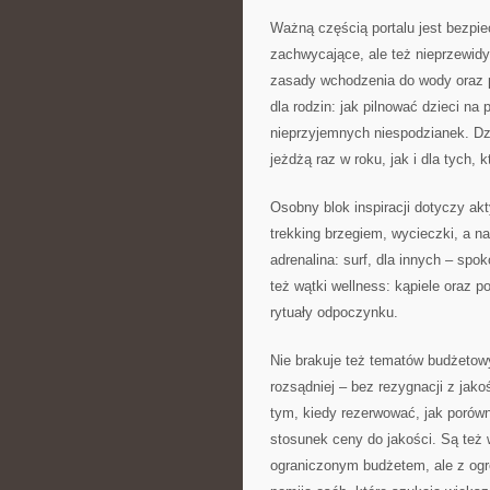
Ważną częścią portalu jest bezpi
zachwycające, ale też nieprzewid
zasady wchodzenia do wody oraz p
dla rodzin: jak pilnować dzieci na
nieprzyjemnych niespodzianek. Dzi
jeżdżą raz w roku, jak i dla tych,
Osobny blok inspiracji dotyczy akt
trekking brzegiem, wycieczki, a na
adrenalina: surf, dla innych – spok
też wątki wellness: kąpiele oraz p
rytuały odpoczynku.
Nie brakuje też tematów budżetow
rozsądniej – bez rezygnacji z jakoś
tym, kiedy rezerwować, jak porówny
stosunek ceny do jakości. Są też 
ograniczonym budżetem, ale z ogro