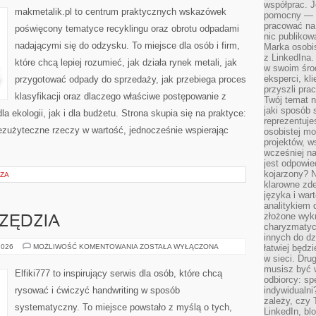
współprac. J
makmetalik.pl to centrum praktycznych wskazówek
pomocny — T
pracować na 
poświęcony tematyce recyklingu oraz obrotu odpadami
nic publikow
nadającymi się do odzysku. To miejsce dla osób i firm,
Marka osobis
z LinkedIna.
które chcą lepiej rozumieć, jak działa rynek metali, jak
w swoim śro
eksperci, kl
przygotować odpady do sprzedaży, jak przebiega proces
przyszli pra
klasyfikacji oraz dlaczego właściwe postępowanie z
Twój temat n
jaki sposób 
 ekologii, jak i dla budżetu. Strona skupia się na praktyce:
reprezentuj
bezużyteczne rzeczy w wartość, jednocześnie wspierając
osobistej m
projektów, w
wcześniej n
jest odpowi
kojarzony? N
RZA
klarowne zdef
języka i war
analitykiem 
złożone wyk
RZĘDZIA
charyzmatyc
innych do dz
MATERIAŁY
2026
MOŻLIWOŚĆ KOMENTOWANIA
ZOSTAŁA WYŁĄCZONA
łatwiej będz
I
w sieci. Dru
NARZĘDZIA
musisz być 
Elfiki777 to inspirujący serwis dla osób, które chcą
odbiorcy: spe
rysować i ćwiczyć handwriting w sposób
indywidualni
zależy, czy
systematyczny. To miejsce powstało z myślą o tych,
LinkedIn, bl