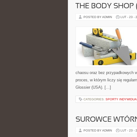
THE BODY SHOP 
POSTED BY ADMIN
LUT - 23 - 
chaosu oraz bez przypadkowych wy
proces, w którym liczy się regular
Glossier (USA). […]
CATEGORIES:
SPORTY INDYWIDUA
SUROWCE WTÓR
POSTED BY ADMIN
LUT - 23 - 