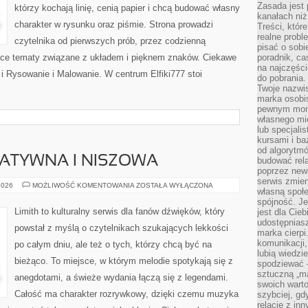
Zasada jest p
którzy kochają linię, cenią papier i chcą budować własny
kanałach niż
charakter w rysunku oraz piśmie. Strona prowadzi
Treści, któr
realne probl
czytelnika od pierwszych prób, przez codzienną
pisać o sob
ące tematy związane z układem i pięknem znaków. Ciekawe
poradnik, ca
na najczęści
 i Rysowanie i Malowanie. W centrum Elfiki777 stoi
do pobrania
Twoje nazwi
marka osobis
pewnym mome
własnego mie
lub specjali
kursami i ba
od algorytm
ATYWNA I NISZOWA
budować rela
poprzez news
serwis zmien
MUZYKA
2026
MOŻLIWOŚĆ KOMENTOWANIA
ZOSTAŁA WYŁĄCZONA
własną społe
ALTERNATYWNA
I
spójność. Je
NISZOWA
Limith to kulturalny serwis dla fanów dźwięków, który
jest dla Cie
udostępniasz
powstał z myślą o czytelnikach szukających lekkości
marka cierpi
komunikacji,
po całym dniu, ale też o tych, którzy chcą być na
lubią wiedzi
bieżąco. To miejsce, w którym melodie spotykają się z
spodziewać —
sztuczną „m
anegdotami, a świeże wydania łączą się z legendami.
swoich warto
Całość ma charakter rozrywkowy, dzięki czemu muzyka
szybciej, gd
relacje z in