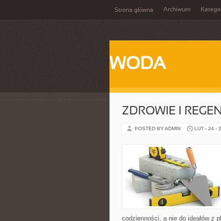
Archiwum
Katego
Strona główna
WODA
ZDROWIE I REGE
POSTED BY ADMIN
LUT - 24 - 
codzienności, a nie do ideałów z p