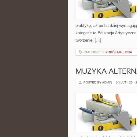
praktykę, aż po bardziej wymagaj
kategorie to Edukacja Artystyczna
tworzenie. […]
CATEGORIES:
POKÓJ MALUCHA
MUZYKA ALTERN
POSTED BY ADMIN
LUT - 20 - 