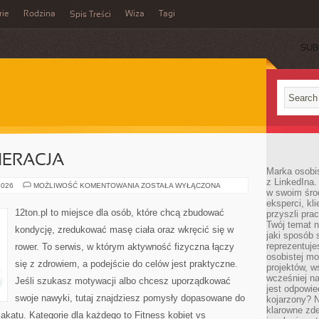
rie
Rodzina
Wiza
Tagi
Spis Treści
SUB
NERACJA
Marka osobis
z LinkedIna.
ZDROWIE
2026
MOŻLIWOŚĆ KOMENTOWANIA
ZOSTAŁA WYŁĄCZONA
w swoim śro
I
REGENERACJA
eksperci, kl
12ton.pl to miejsce dla osób, które chcą zbudować
przyszli pra
Twój temat n
kondycję, zredukować masę ciała oraz wkręcić się w
jaki sposób 
reprezentuj
rower. To serwis, w którym aktywność fizyczna łączy
osobistej m
się z zdrowiem, a podejście do celów jest praktyczne.
projektów, w
wcześniej n
Jeśli szukasz motywacji albo chcesz uporządkować
jest odpowi
swoje nawyki, tutaj znajdziesz pomysły dopasowane do
kojarzony? N
klarowne zdef
lakatu. Kategorie dla każdego to Fitness kobiet vs