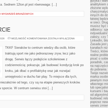
języka i war
analitykiem 
nia. Sednem 12ton.pl jest równowaga: […]
złożone wyk
charyzmatyc
 I WYDARZEŃ BRANŻOWYCH
innych do dz
łatwiej będz
w sieci. Dru
musisz być 
RCIE
odbiorcy: spe
indywidualni
zależy, czy
ŻYWIENIE
2026
MOŻLIWOŚĆ KOMENTOWANIA
ZOSTAŁA WYŁĄCZONA
LinkedIn, bl
W
SPORCIE
Zasada jest p
TKKF Sieraków to centrum wiedzy dla osób, które
kanałach niż
Treści, któr
traktują sport nie jako jednorazowy zryw, lecz jako
realne probl
pisać o sob
drogę. Serwis łączy podejście szkoleniowe z
poradnik, ca
codziennością: pokazuje, jak budować kondycję krok po
na najczęści
do pobrania
kroku, jak dbać o profilaktykę oraz jak rozwijać
Twoje nazwi
umiejętności w duchu fair play. To miejsce dla tych,
marka osobis
pewnym mome
 niezależnie od tego, czy są na etapie pierwszych kroków.
własnego mie
lub specjali
 sporcie. W centrum serwisu stoi […]
kursami i ba
od algorytm
budować rela
poprzez news
serwis zmien