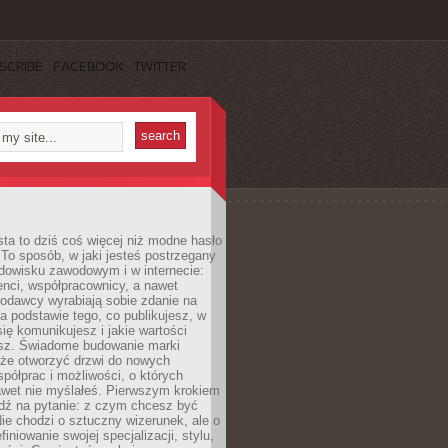
SCRIBE
FACEBOOK
TWITTER
ta to dziś coś więcej niż modne hasło
 To sposób, w jaki jesteś postrzegany
dowisku zawodowym i w internecie:
ienci, współpracownicy, a nawet
codawcy wyrabiają sobie zdanie na
a podstawie tego, co publikujesz, w
się komunikujesz i jakie wartości
esz. Świadome budowanie marki
oże otworzyć drzwi do nowych
spółprac i możliwości, o których
awet nie myślałeś. Pierwszym krokiem
edź na pytanie: z czym chcesz być
ie chodzi o sztuczny wizerunek, ale o
iniowanie swojej specjalizacji, stylu,