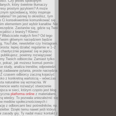
tości. Czy jesteś spokojnym
danych, który świetnie tłumaczy
resy prostym językiem? A może
znym sprzedawcą, który inspiruje
iałania? Im jaśniej to określisz, tym
ie Ci konsekwentnie komunikować się
gim elementem jest wybór kanałów. Nie
wszędzie. Zastanów się, gdzie są Twoi
cjaliści z branży? Klienci
? Właściciele małych firm? Od tego
 Twoim głównym narzędziem będzie
og, YouTube, newsletter czy Instagram.
rosta: lepiej działać regularnie w 1–2
 chaotycznie pojawiać się w pięciu.
e publikujesz, powinny rozwiązywać
emy Twoich odbiorców. Zamiast tylko
ie, pokaż, jak możesz komuś pomóc:
se study, analiza trendów, odpowiedzi
ej zadawane pytania, proste narzędzia
. Z czasem odbiorcy zaczną kojarzyć
sko z konkretną wartością – wówczas
ta naturalnie się wzmacnia. W
ncie warto rozważyć stworzenie
jsca w sieci, którym często jest blog
styczna
platforma online
z materiałami,
zą wiedzy. To pozwala uniezależnić się
ów mediów społecznościowych i
cję z odbiorcami bez pośredników, np.
letter. Dzięki temu nawet jeśli któryś
i zasady gry, Ty nadal masz kontakt z