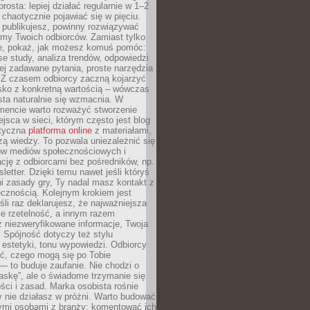
rosta: lepiej działać regularnie w 1–2
 chaotycznie pojawiać się w pięciu.
e publikujesz, powinny rozwiązywać
emy Twoich odbiorców. Zamiast tylko
ie, pokaż, jak możesz komuś pomóc:
se study, analiza trendów, odpowiedzi
ej zadawane pytania, proste narzędzia
. Z czasem odbiorcy zaczną kojarzyć
sko z konkretną wartością – wówczas
ta naturalnie się wzmacnia. W
ncie warto rozważyć stworzenie
jsca w sieci, którym często jest blog
styczna
platforma online
z materiałami,
zą wiedzy. To pozwala uniezależnić się
ów mediów społecznościowych i
cję z odbiorcami bez pośredników, np.
letter. Dzięki temu nawet jeśli któryś
i zasady gry, Ty nadal masz kontakt z
cznością. Kolejnym krokiem jest
śli raz deklarujesz, że najważniejsza
bie rzetelność, a innym razem
 niezweryfikowane informacje, Twoja
. Spójność dotyczy też stylu
 estetyki, tonu wypowiedzi. Odbiorcy
eć, czego mogą się po Tobie
 to buduje zaufanie. Nie chodzi o
askę”, ale o świadome trzymanie się
ści i zasad. Marka osobista rośnie
y nie działasz w próżni. Warto budować
nymi osobami z branży: komentować ich