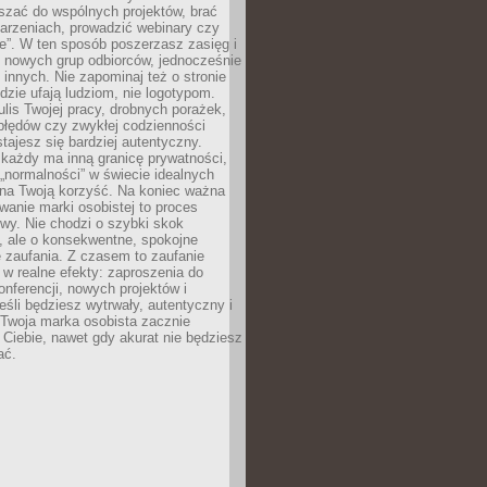
aszać do wspólnych projektów, brać
arzeniach, prowadzić webinary czy
e”. W ten sposób poszerzasz zasięg i
 nowych grup odbiorców, jednocześnie
 innych. Nie zapominaj też o stronie
udzie ufają ludziom, nie logotypom.
lis Twojej pracy, drobnych porażek,
błędów czy zwykłej codzienności
stajesz się bardziej autentyczny.
każdy ma inną granicę prywatności,
 „normalności” w świecie idealnych
ła na Twoją korzyść. Na koniec ważna
anie marki osobistej to proces
wy. Nie chodzi o szybki skok
, ale o konsekwentne, spokojne
 zaufania. Z czasem to zaufanie
 w realne efekty: zaproszenia do
nferencji, nowych projektów i
eśli będziesz wytrwały, autentyczny i
woja marka osobista zacznie
Ciebie, nawet gdy akurat nie będziesz
ać.