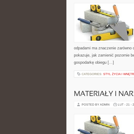
odpadami ma znaczenie zarówno dla
pokazuje, jak zamienić pozornie 
gospodarkę obiegu […]
CATEGORIES:
STYL ŻYCIA I WNĘT
MATERIAŁY I NA
POSTED BY ADMIN
LUT - 21 - 