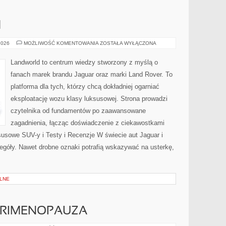
M
TUNING
2026
MOŻLIWOŚĆ KOMENTOWANIA
ZOSTAŁA WYŁĄCZONA
PREMIUM
Landworld to centrum wiedzy stworzony z myślą o
fanach marek brandu Jaguar oraz marki Land Rover. To
platforma dla tych, którzy chcą dokładniej ogarniać
eksploatację wozu klasy luksusowej. Strona prowadzi
czytelnika od fundamentów po zaawansowane
zagadnienia, łącząc doświadczenie z ciekawostkami
susowe SUV-y i Testy i Recenzje W świecie aut Jaguar i
egóły. Nawet drobne oznaki potrafią wskazywać na usterkę,
LNE
ERIMENOPAUZA