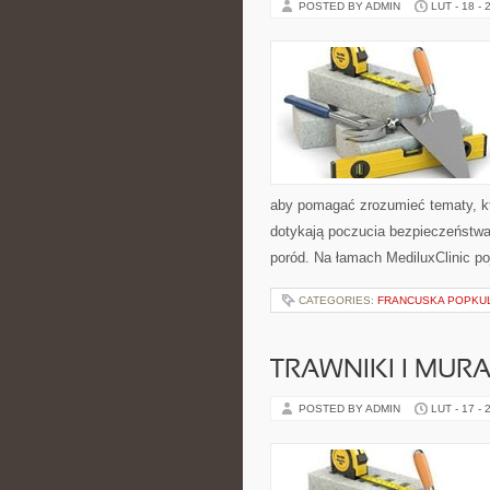
POSTED BY ADMIN
LUT - 18 - 
aby pomagać zrozumieć tematy, kt
dotykają poczucia bezpieczeństwa.
poród. Na łamach MediluxClinic po
CATEGORIES:
FRANCUSKA POPKU
TRAWNIKI I MUR
POSTED BY ADMIN
LUT - 17 - 