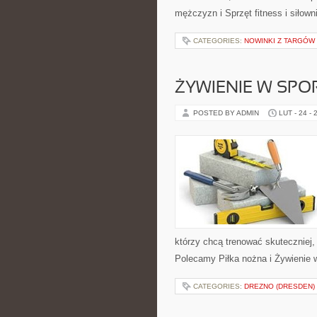
mężczyzn i Sprzęt fitness i siłow
CATEGORIES:
NOWINKI Z TARGÓW
ŻYWIENIE W SPO
POSTED BY ADMIN
LUT - 24 - 
którzy chcą trenować skuteczniej,
Polecamy Piłka nożna i Żywienie w
CATEGORIES:
DREZNO (DRESDEN)