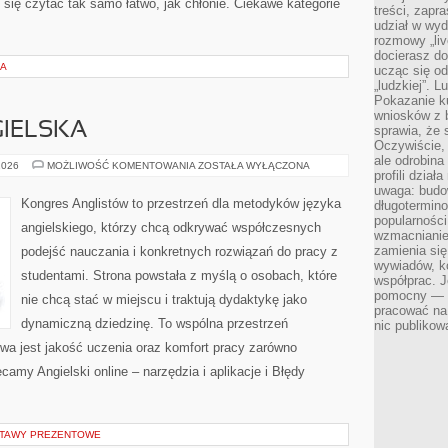
je się czytać tak samo łatwo, jak chłonie. Ciekawe kategorie
treści, zapr
udział w wyd
rozmowy „liv
docierasz do
IA
ucząc się od
„ludzkiej”. L
Pokazanie ku
wniosków z 
IELSKA
sprawia, że 
Oczywiście, 
ale odrobina
GRAMATYKA
2026
MOŻLIWOŚĆ KOMENTOWANIA
ZOSTAŁA WYŁĄCZONA
profili dzia
ANGIELSKA
uwaga: budow
Kongres Anglistów to przestrzeń dla metodyków języka
długotermino
popularności
angielskiego, którzy chcą odkrywać współczesnych
wzmacnianie
zamienia się
podejść nauczania i konkretnych rozwiązań do pracy z
wywiadów, ko
studentami. Strona powstała z myślą o osobach, które
współprac. J
pomocny — T
nie chcą stać w miejscu i traktują dydaktykę jako
pracować na 
dynamiczną dziedzinę. To wspólna przestrzeń
nic publikow
zowa jest jakość uczenia oraz komfort pracy zarówno
camy Angielski online – narzędzia i aplikacje i Błędy
STAWY PREZENTOWE