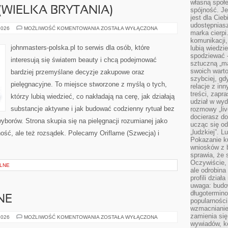
własną społe
(WIELKA BRYTANIA)
spójność. Je
jest dla Cie
udostępniasz
THE
2026
MOŻLIWOŚĆ KOMENTOWANIA
ZOSTAŁA WYŁĄCZONA
marka cierpi
BODY
SHOP
komunikacji,
(WIELKA
johnmasters-polska.pl to serwis dla osób, które
lubią wiedzi
BRYTANIA)
spodziewać —
interesują się światem beauty i chcą podejmować
sztuczną „m
swoich warto
bardziej przemyślane decyzje zakupowe oraz
szybciej, gd
pielęgnacyjne. To miejsce stworzone z myślą o tych,
relacje z in
treści, zapr
którzy lubią wiedzieć, co nakładają na cerę, jak działają
udział w wyd
substancje aktywne i jak budować codzienny rytuał bez
rozmowy „liv
docierasz do
borów. Strona skupia się na pielęgnacji rozumianej jako
ucząc się od
„ludzkiej”. L
ność, ale też rozsądek. Polecamy Oriflame (Szwecja) i
Pokazanie ku
wniosków z 
sprawia, że 
Oczywiście, 
LNE
ale odrobina
profili dzia
uwaga: budow
długotermino
NE
popularności
wzmacnianie
zamienia się
SUROWCE
2026
MOŻLIWOŚĆ KOMENTOWANIA
ZOSTAŁA WYŁĄCZONA
WTÓRNE
wywiadów, ko