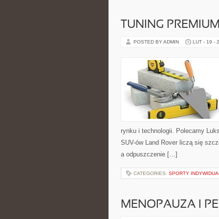
TUNING PREMIU
POSTED BY ADMIN
LUT - 19 - 
rynku i technologii. Polecamy Luk
SUV-ów Land Rover liczą się szcz
a odpuszczenie […]
CATEGORIES:
SPORTY INDYWIDUA
MENOPAUZA I P