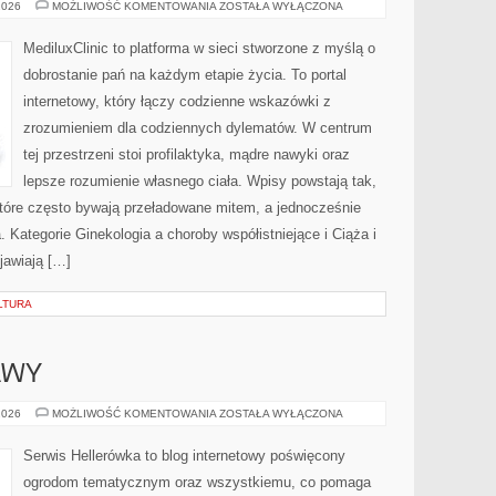
MENOPAUZA
2026
MOŻLIWOŚĆ KOMENTOWANIA
ZOSTAŁA WYŁĄCZONA
I
PERIMENOPAUZA
MediluxClinic to platforma w sieci stworzone z myślą o
dobrostanie pań na każdym etapie życia. To portal
internetowy, który łączy codzienne wskazówki z
zrozumieniem dla codziennych dylematów. W centrum
tej przestrzeni stoi profilaktyka, mądre nawyki oraz
lepsze rozumienie własnego ciała. Wpisy powstają tak,
óre często bywają przeładowane mitem, a jednocześnie
 Kategorie Ginekologia a choroby współistniejące i Ciąża i
jawiają […]
LTURA
AWY
TRAWNIKI
2026
MOŻLIWOŚĆ KOMENTOWANIA
ZOSTAŁA WYŁĄCZONA
I
MURAWY
Serwis Hellerówka to blog internetowy poświęcony
ogrodom tematycznym oraz wszystkiemu, co pomaga