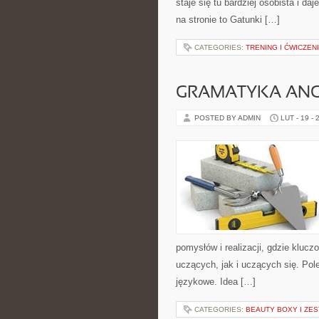
staje się tu bardziej osobista i da
na stronie to Gatunki […]
CATEGORIES:
TRENING I ĆWICZEN
GRAMATYKA ANG
POSTED BY ADMIN
LUT - 19 - 
pomysłów i realizacji, gdzie kluc
uczących, jak i uczących się. Pole
językowe. Idea […]
CATEGORIES:
BEAUTY BOXY I ZE