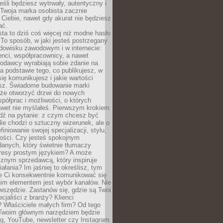
eśli będziesz wytrwały, autentyczny i
woja marka osobista zacznie
Ciebie, nawet gdy akurat nie będziesz
ać.
ta to dziś coś więcej niż modne hasło
 To sposób, w jaki jesteś postrzegany
dowisku zawodowym i w internecie:
ienci, współpracownicy, a nawet
codawcy wyrabiają sobie zdanie na
a podstawie tego, co publikujesz, w
się komunikujesz i jakie wartości
esz. Świadome budowanie marki
oże otworzyć drzwi do nowych
spółprac i możliwości, o których
awet nie myślałeś. Pierwszym krokiem
edź na pytanie: z czym chcesz być
ie chodzi o sztuczny wizerunek, ale o
iniowanie swojej specjalizacji, stylu,
tości. Czy jesteś spokojnym
danych, który świetnie tłumaczy
resy prostym językiem? A może
znym sprzedawcą, który inspiruje
iałania? Im jaśniej to określisz, tym
ie Ci konsekwentnie komunikować się
gim elementem jest wybór kanałów. Nie
wszędzie. Zastanów się, gdzie są Twoi
cjaliści z branży? Klienci
? Właściciele małych firm? Od tego
 Twoim głównym narzędziem będzie
og, YouTube, newsletter czy Instagram.