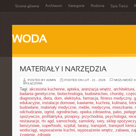
Archiwum
Kategorie
Rodzina
Strona główna
Spis Treści
WODA
MATERIAŁY I NARZĘDZIA
POSTED BY ADMIN
POSTED ON LUT - 21 - 2026
MOŻLIWOŚĆ 
WYŁĄCZONA
Tagi:
akcesoria kuchenne
,
apteka
,
aranżacja wnętrz
,
architektura
badania genetyczne
,
biotechnologia
,
budownictwo
,
choroby
,
częś
diagnostyka
,
dieta
,
dom
,
elektryka
,
farmacja
,
fitness medyczny
,
g
edukacyjne
,
instalacje domowe
,
kawiarnie
,
kuchnia
,
kulinaria
,
lot
budowlane
,
materiały medyczne
,
meble
,
medycyna
,
mieszkanie
,
odchudzanie
,
ogród
,
ogrodnictwo
,
opieka zdrowotna
,
patio
,
pielęgn
spożywcze
,
profilaktyka
,
przepisy
,
przychodnia
,
psychologia
,
rece
restauracje
,
rtv agd
,
samochody
,
samoloty
,
sery
,
sklep spożywcz
benzynowe
,
superfoods
,
szpital
,
tarasy
,
transport
,
transport lotnic
wodociągi
,
wyposażenie kuchni
,
wyposażenie wnętrz
,
zabawa
,
za
żywienie
,
zdrowie