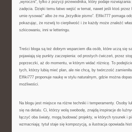
„wyroczni”, tylko z pozycji przewodnika, który podaje rozwiązani
zadęcia. Dzięki temu łatwo wejść w temat, nawet jeśli ktoś przez l
umie rysować” albo że ma „brzydkie pismo”. Elfiki777 pomaga od
pokazując, że rozwój to cierpliwość i że każdy może znaleźć włas
szkicowaniu, inni w letteringu.
Treści bloga są też dobrym wsparciem dla osób, które uczą się s
pojawiają się punkty zaczepienia: od prostych ćwiczeń, przez st
poprzeczki, aż do momentu, w którym widać różnicę. To podejście
tych, którzy lubią mieć plan, ale nie chcą, by twórczość zamienił
Elfiki777 proponuje naukę w stylu naturalnym, gdzie można dop
możliwości.
Na blogu jest miejsce na różne techniki i temperamenty. Osoby l
się na detalu. Ci, którzy wolą swobodę, znajdą inspiracje do luźny
łączyć oba światy, mogą budować projekty, w których rysunek i 
wzmacniają: tytuł staje się kompozycją, a ilustracja opowiada hist