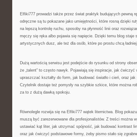
Elfiki777 prowadzi także przez świat praktyk budujących pewną r
odręczne są tu pokazane jako umiejętności, które rosną dzięki ruty
na lepszą kontrolę ruchu, sposoby na płynność linii oraz rozwiąza
męczy się ręka albo pojawia się napięcie. Dzięki temu blog staje 
artystycznych dusz, ale też dla osób, które po prostu chcą ładniej
Dużą wartością serwisu jest podejście do rysunku od strony obse
że „talent” to często nawyk. Pojawiają się inspiracje, jak ćwiczyć w
upraszczać kształty do form, jak budować światło i cień, oraz ja
Czytelnik dostaje też pomysły na szybkie szkice, które można rob
za to z dużą dawką spokoju.
Równolegle rozwija się na Elfiki777 wątek liternictwa. Blog pokazuj
muszą być zarezerwowane dla profesjonalistów. Z treści można w
ustawiać kąt liter, jak utrzymać spójność, jak budować kontrast lini
oraz jak ćwiczyć podstawowe formy, żeby pismo stało się zgrabne