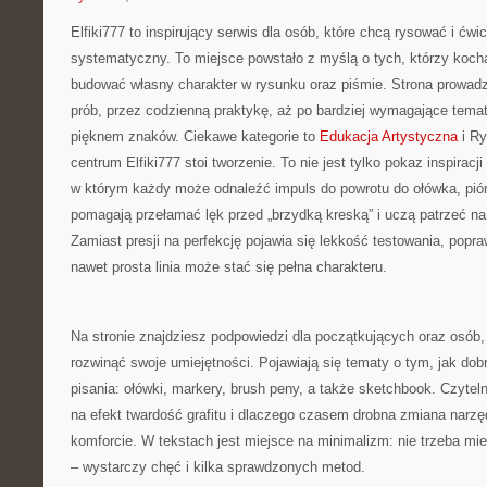
Elfiki777 to inspirujący serwis dla osób, które chcą rysować i ćw
systematyczny. To miejsce powstało z myślą o tych, którzy kochają
budować własny charakter w rysunku oraz piśmie. Strona prowadz
prób, przez codzienną praktykę, aż po bardziej wymagające tema
pięknem znaków. Ciekawe kategorie to
Edukacja Artystyczna
i Ry
centrum Elfiki777 stoi tworzenie. To nie jest tylko pokaz inspiracji
w którym każdy może odnaleźć impuls do powrotu do ołówka, piór
pomagają przełamać lęk przed „brzydką kreską” i uczą patrzeć na
Zamiast presji na perfekcję pojawia się lekkość testowania, popra
nawet prosta linia może stać się pełna charakteru.
Na stronie znajdziesz podpowiedzi dla początkujących oraz osób, 
rozwinąć swoje umiejętności. Pojawiają się tematy o tym, jak dob
pisania: ołówki, markery, brush peny, a także sketchbook. Czyteln
na efekt twardość grafitu i dlaczego czasem drobna zmiana narzę
komforcie. W tekstach jest miejsce na minimalizm: nie trzeba mi
– wystarczy chęć i kilka sprawdzonych metod.