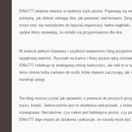
Elfiki777 wspiera również w wyborze stylu pisma. Pojawiają się 
estetykę, jak dobrać odstępy liter, jak panować nad tempem. Dzi
może stać się narzędziem do lepszej organizacji: ładne nagłówki,
spójne litery sprawiają, że notatki są przyjemniejsze dla oka.
W świecie pełnym klawiatur i szybkich wiadomości blog przypomi
wyjątkową wartość. Rysunek na kartce i litery pisane ręką zostawi
Elfiki777 celebruje tę analogową stronę twórczości, ale robi to w 
temu strona trafia zarówno do osób, które dopiero zaczynają, jak 
rozwinąć pasję.
Ten blog można czytać jak opowieść o powrocie do prostych przy
tuszu, kreski. Jednocześnie jest to skarbnica wskazówek, z które
rozwiązania. Niezależnie, czy celem jest ładniejsze pismo, czy p
Elfiki777 daje impuls do działania i pokazuje, że rozwój może być 