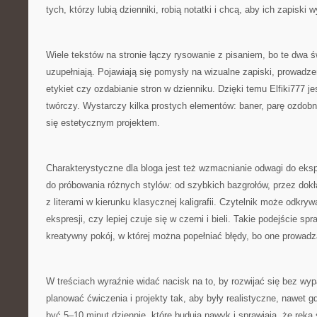
tych, którzy lubią dzienniki, robią notatki i chcą, aby ich zapiski w
Wiele tekstów na stronie łączy rysowanie z pisaniem, bo te dwa św
uzupełniają. Pojawiają się pomysły na wizualne zapiski, prowadzeni
etykiet czy ozdabianie stron w dzienniku. Dzięki temu Elfiki777 j
twórczy. Wystarczy kilka prostych elementów: baner, parę ozdobn
się estetycznym projektem.
Charakterystyczne dla bloga jest też wzmacnianie odwagi do ek
do próbowania różnych stylów: od szybkich bazgrołów, przez dok
z literami w kierunku klasycznej kaligrafii. Czytelnik może odkryw
ekspresji, czy lepiej czuje się w czerni i bieli. Takie podejście spra
kreatywny pokój, w której można popełniać błędy, bo one prowadz
W treściach wyraźnie widać nacisk na to, by rozwijać się bez wyp
planować ćwiczenia i projekty tak, aby były realistyczne, nawet 
być 5–10 minut dziennie, które budują nawyk i sprawiają, że ręka 