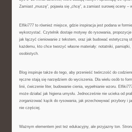
Zamiast „muszę”, pojawia się „chcę”, a zamiast surowej oceny – 
Elfiki777 to również miejsce, gdzie inspiracja jest podana w formie
wykorzystać. Czytelnik dostaje motywy do rysowania, propozycje ć
jak łączyć cieniowanie z tekstem, oraz jak budować estetyczną 
każdemu, kto chce tworzyć własne materiały: notatniki, pamiątki, 
osobistych.
Blog inspiruje także do tego, aby przenieść twórczość do codzie
ręczne stają się narzędziem do wyciszenia. Dla wielu osób to for
linii, ćwiczenie liter, budowanie cienia, wypełnianie wzoru. Elfiki7
może działać jak higiena umysłu. Jednocześnie nie ucieka od pra
zorganizować kącik do rysowania, jak przechowywać przybory i ja
nie częściej.
Ważnym elementem jest też edukacyjny, ale przyjazny ton. Stron