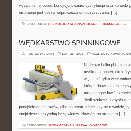
wyzwanie: jej pobór, kondycjonowanie, dystrybucja oraz kontrola 
omawiana jest obszar odprowadzania i oczyszczania: […]
CATEGORIES:
TECHNOLOGIA ŚLUBNA APLIKACJE I TRANSMISJE LIVE
WĘDKARSTWO SPINNINGOWE
POSTED BY ADMIN
LUT - 25 - 2026
MOŻLIWOŚĆ KOMENTOWA
Nadorsze-haller.pl to blog w
myślą o osobach, dla który
więcej niż tylko weekendo
którym doświadczenie łączy
ma pomagać łowić częściej 
Jeśli szukasz pomysłów, c
podejście do zestawów, albo po prostu lubisz czytać o wodzie, ryb
znajdziesz tu czytelną bazę wiedzy. Nowości na stronie to […]
CATEGORIES:
NAJEM MIESZKAŃ I PRAWA LOKATORÓW