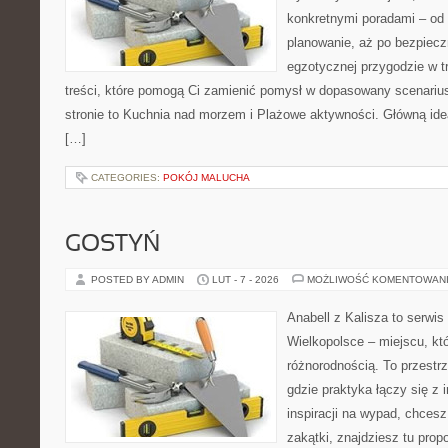
konkretnymi poradami – od 
planowanie, aż po bezpiecz
egzotycznej przygodzie w tr
treści, które pomogą Ci zamienić pomysł w dopasowany scenariu
stronie to Kuchnia nad morzem i Plażowe aktywności. Główną ideą
[…]
CATEGORIES:
POKÓJ MALUCHA
GOSTYŃ
POSTED BY ADMIN
LUT - 7 - 2026
MOŻLIWOŚĆ KOMENTOWAN
Anabell z Kalisza to serwi
Wielkopolsce – miejscu, kt
różnorodnością. To przestr
gdzie praktyka łączy się z i
inspiracji na wypad, chces
zakątki, znajdziesz tu prop