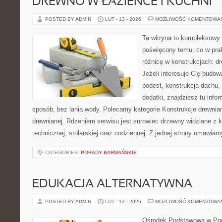
DREWNO W ŁAZIENCE I KUCHNI
POSTED BY ADMIN
LUT - 13 - 2026
MOŻLIWOŚĆ KOMENTOWA
Ta witryna to kompleksowy 
poświęcony temu, co w prak
różnicę w konstrukcjach: d
Jeżeli interesuje Cię budo
podest, konstrukcja dachu,
dodatki, znajdziesz tu inf
sposób, bez lania wody. Polecamy kategorie Konstrukcje drewnian
drewnianej. Rdzeniem serwisu jest surowiec drzewny widziane z k
technicznej, stolarskiej oraz codziennej. Z jednej strony omawia
CATEGORIES:
PORADY BARMAŃSKIE
EDUKACJA ALTERNATYWNA
POSTED BY ADMIN
LUT - 12 - 2026
MOŻLIWOŚĆ KOMENTOWA
Ośrodek Podstawowa w Pop