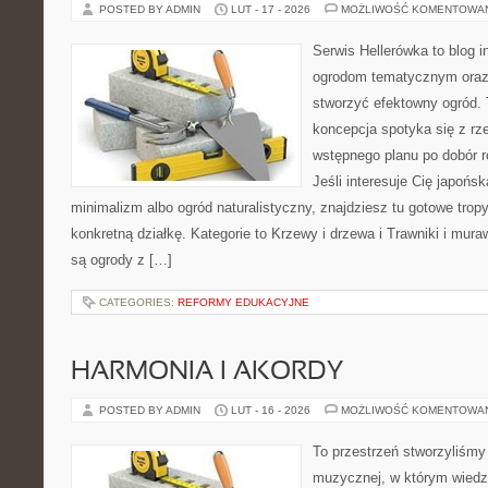
POSTED BY ADMIN
LUT - 17 - 2026
MOŻLIWOŚĆ KOMENTOWA
Serwis Hellerówka to blog 
ogrodom tematycznym oraz
stworzyć efektowny ogród. 
koncepcja spotyka się z r
wstępnego planu po dobór r
Jeśli interesuje Cię japońs
minimalizm albo ogród naturalistyczny, znajdziesz tu gotowe tropy
konkretną działkę. Kategorie to Krzewy i drzewa i Trawniki i mur
są ogrody z […]
CATEGORIES:
REFORMY EDUKACYJNE
HARMONIA I AKORDY
POSTED BY ADMIN
LUT - 16 - 2026
MOŻLIWOŚĆ KOMENTOWA
To przestrzeń stworzyliśmy 
muzycznej, w którym wiedza