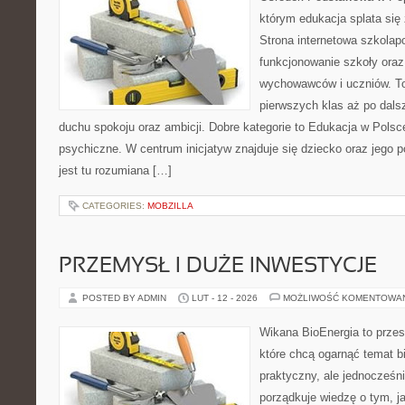
którym edukacja splata się
Strona internetowa szkolap
funkcjonowanie szkoły oraz
wychowawców i uczniów. To
pierwszych klas aż po dals
duchu spokoju oraz ambicji. Dobre kategorie to Edukacja w Polsc
psychiczne. W centrum inicjatyw znajduje się dziecko oraz jego 
jest tu rozumiana […]
CATEGORIES:
MOBZILLA
PRZEMYSŁ I DUŻE INWESTYCJE
POSTED BY ADMIN
LUT - 12 - 2026
MOŻLIWOŚĆ KOMENTOWA
Wikana BioEnergia to przes
które chcą ogarnąć temat b
praktyczny, ale jednocześn
porządkuje wiedzę o tym, 