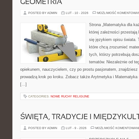
GEOMETRIA
POSTED BY ADMIN
LUT - 10 - 2026
MOŻLIWOŚĆ KOMENTOWA
Strona „Matematyka dla każ
której zależności przestają
się językiem opisu świata. 
które chcą zrozumieć mate
tych, którzy potrzebują dos
tematów. Niezależnie od te
opiekunem, nauczycielem, czy po prostu pasjonatem, znajdziesz t
prowadzą krok po kroku. Zobacz także Arytmetyka i Matematyka 
[…]
CATEGORIES:
NOWE RUCHY RELIGIJNE
ŚWIĘTA, TRADYCJE I MIĘDZYK
POSTED BY ADMIN
LUT - 9 - 2026
MOŻLIWOŚĆ KOMENTOWAN