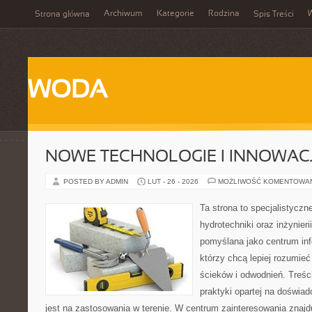
Archiwum
Kategorie
Rodzina
Strona główna
Spis Treści
WODA
NOWE TECHNOLOGIE I INNOWAC
POSTED BY ADMIN
LUT - 26 - 2026
MOŻLIWOŚĆ KOMENTOWA
Ta strona to specjalistyc
hydrotechniki oraz inżynieri
pomyślana jako centrum info
którzy chcą lepiej rozumie
ścieków i odwodnień. Treś
praktyki opartej na doświad
jest na zastosowania w terenie. W centrum zainteresowania znajd