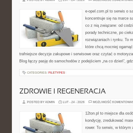
e-opel.com.pl to serwis o 
koncentruje się na marce 
co z nią związane: od codzi
porady techniczne, po ciek
rozwiązaniach i rynku. To m
które chcą mocniej ogarną
trafniejsze decyzje zakupowe i serwisowe oraz czytać o motoryza
Blog łączy pasję do samochodów z podejściem „na co dzień”, gdzie
CATEGORIES:
FILETYPES
ZDROWIE I REGENERACJA
POSTED BY ADMIN
LUT - 24 - 2026
MOŻLIWOŚĆ KOMENTOWA
12ton.pl to miejsce dla os
kondycję, zredukować masę 
rower. To serwis, w którym