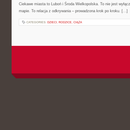
Ciekawe miasta to Luboń i Środa Wielkopolska. To nie jest wyłąc
mapie. To relacja z odkrywania – prowadzona krok po kroku. […]
CATEGORIES:
DZIECI, RODZICE, CIĄŻA