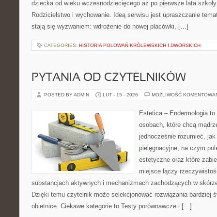
dziecka od wieku wczesnodziecięcego aż po pierwsze lata szkoły.
Rodzicielstwo i wychowanie. Ideą serwisu jest upraszczanie temató
stają się wyzwaniem: wdrożenie do nowej placówki, […]
CATEGORIES:
HISTORIA POLOWAŃ KRÓLEWSKICH I DWORSKICH
PYTANIA OD CZYTELNIKÓW
POSTED BY ADMIN
LUT - 15 - 2026
MOŻLIWOŚĆ KOMENTOWA
Estetica – Endermologia to
osobach, które chcą mądrze
jednocześnie rozumieć, jak 
pielęgnacyjne, na czym po
estetyczne oraz które zabi
miejsce łączy rzeczywistoś
substancjach aktywnych i mechanizmach zachodzących w skórze,
Dzięki temu czytelnik może selekcjonować rozwiązania bardziej 
obietnice. Ciekawe kategorie to Testy porównawcze i […]