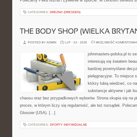
Polecamy Piłka nożna i Żywienie w sporcie. W centrum serwisu s
CATEGORIES:
DREZNO (DRESDEN)
THE BODY SHOP (WIELKA BRYTAN
POSTED BY ADMIN
LUT - 23 - 2026
MOŻLIWOŚĆ KOMENTOWA
johnmasters-polska.pl to se
interesują się światem bea
bardziej przemyślane decy
pielęgnacyjne. To miejsce 
którzy lubią wiedzieć, co na
substancje aktywne i jak b
chaosu oraz bez przypadkowych wyborów. Strona skupia się na pi
proces, w którym liczy się regularność, ale też rozsądek. Poleca
Glossier (USA). […]
CATEGORIES:
SPORTY INDYWIDUALNE