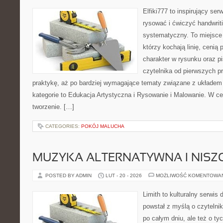
Elfiki777 to inspirujący ser
rysować i ćwiczyć handwrit
systematyczny. To miejsce 
którzy kochają linię, cenią
charakter w rysunku oraz p
czytelnika od pierwszych p
praktykę, aż po bardziej wymagające tematy związane z układem
kategorie to Edukacja Artystyczna i Rysowanie i Malowanie. W cen
tworzenie. […]
CATEGORIES:
POKÓJ MALUCHA
MUZYKA ALTERNATYWNA I NIS
POSTED BY ADMIN
LUT - 20 - 2026
MOŻLIWOŚĆ KOMENTOWA
Limith to kulturalny serwis
powstał z myślą o czytelni
po całym dniu, ale też o ty