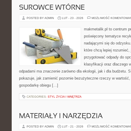
SUROWCE WTÓRNE
POSTED BY ADMIN
LUT - 23 - 2026
MOŻLIWOŚĆ KOMENTOWA
makmetalik.pl to centrum 
poświęcony tematyce recyk
nadającymi się do odzysku. 
które chcą lepiej rozumieć, 
przygotować odpady do sprz
klasyfikacji oraz dlaczego
odpadami ma znaczenie zarówno dla ekologii, jak i dla budżetu. S
pokazuje, jak zamienić pozornie bezużyteczne rzeczy w wartość,
gospodarkę obiegu […]
CATEGORIES:
STYL ŻYCIA I WNĘTRZA
MATERIAŁY I NARZĘDZIA
POSTED BY ADMIN
LUT - 21 - 2026
MOŻLIWOŚĆ KOMENTOWA