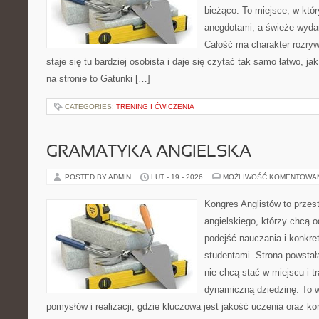
bieżąco. To miejsce, w któ
anegdotami, a świeże wydan
Całość ma charakter rozry
staje się tu bardziej osobista i daje się czytać tak samo łatwo, ja
na stronie to Gatunki […]
CATEGORIES:
TRENING I ĆWICZENIA
GRAMATYKA ANGIELSKA
POSTED BY ADMIN
LUT - 19 - 2026
MOŻLIWOŚĆ KOMENTOWA
Kongres Anglistów to przes
angielskiego, którzy chcą
podejść nauczania i konkre
studentami. Strona powstał
nie chcą stać w miejscu i t
dynamiczną dziedzinę. To 
pomysłów i realizacji, gdzie kluczowa jest jakość uczenia oraz k