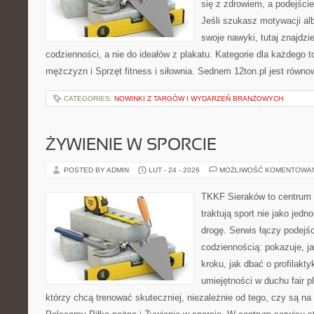
się z zdrowiem, a podejście
Jeśli szukasz motywacji a
swoje nawyki, tutaj znajd
codzienności, a nie do ideałów z plakatu. Kategorie dla każdego t
mężczyzn i Sprzęt fitness i siłownia. Sednem 12ton.pl jest równ
CATEGORIES:
NOWINKI Z TARGÓW I WYDARZEŃ BRANŻOWYCH
ŻYWIENIE W SPORCIE
POSTED BY ADMIN
LUT - 24 - 2026
MOŻLIWOŚĆ KOMENTOWA
TKKF Sieraków to centrum w
traktują sport nie jako jedn
drogę. Serwis łączy podejś
codziennością: pokazuje, j
kroku, jak dbać o profilakty
umiejętności w duchu fair pl
którzy chcą trenować skuteczniej, niezależnie od tego, czy są na