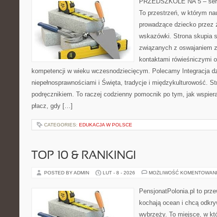
PRZEDSZKOLE NA 5 – serw
To przestrzeń, w którym na
prowadzące dziecko przez 
wskazówki. Strona skupia s
związanych z oswajaniem z
kontaktami rówieśniczymi 
kompetencji w wieku wczesnodziecięcym. Polecamy Integracja dz
niepełnosprawnościami i Święta, tradycje i międzykulturowość. St
podręcznikiem. To raczej codzienny pomocnik po tym, jak wspiera
płacz, gdy […]
CATEGORIES:
EDUKACJA W POLSCE
TOP 10 & RANKINGI
POSTED BY ADMIN
LUT - 8 - 2026
MOŻLIWOŚĆ KOMENTOWAN
PensjonatPolonia.pl to prze
kochają ocean i chcą odkry
wybrzeży. To miejsce, w któ