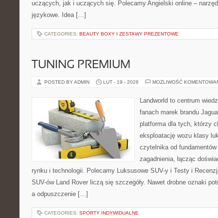
uczących, jak i uczących się. Polecamy Angielski online – narzędz
językowe. Idea […]
CATEGORIES:
BEAUTY BOXY I ZESTAWY PREZENTOWE
TUNING PREMIUM
POSTED BY ADMIN
LUT - 19 - 2026
MOŻLIWOŚĆ KOMENTOWA
Landworld to centrum wied
fanach marek brandu Jaguar
platforma dla tych, którzy 
eksploatację wozu klasy lu
czytelnika od fundamentó
zagadnienia, łącząc doświ
rynku i technologii. Polecamy Luksusowe SUV-y i Testy i Recenzj
SUV-ów Land Rover liczą się szczegóły. Nawet drobne oznaki pot
a odpuszczenie […]
CATEGORIES:
SPORTY INDYWIDUALNE