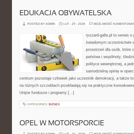
EDUKACJA OBYWATELSKA
POSTED BY ADMIN
LUT - 25 - 2026
MOŻLIWOŚĆ KOMENTOWA
ryszard-galla.pl to serwis o 
świadomym uczestnictwie w
przestrzeń dla osób, któr
państwa i wspólnoty, śledz
polityce wewnętrznej, a je
samodzielną opinię w oparc
centrum pozostaje człowiek jako uczestnik demokracji, a także t
na różnych szczeblach przekładają się na praktyczne konsekwenc
Unijne fundusze i programy […]
CATEGORIES:
BIZNES
OPEL W MOTORSPORCIE
POSTED BY ADMIN
LUT - 24 - 2026
MOŻLIWOŚĆ KOMENTOWA