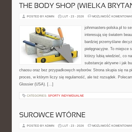
THE BODY SHOP (WIELKA BRYTAN
POSTED BY ADMIN
LUT - 23 - 2026
MOŻLIWOŚĆ KOMENTOWA
johnmasters-polska.pl to se
interesują się światem bea
bardziej przemyślane decy
pielęgnacyjne. To miejsce 
którzy lubią wiedzieć, co na
substancje aktywne i jak b
chaosu oraz bez przypadkowych wyborów. Strona skupia się na pi
proces, w którym liczy się regularność, ale też rozsądek. Poleca
Glossier (USA). […]
CATEGORIES:
SPORTY INDYWIDUALNE
SUROWCE WTÓRNE
POSTED BY ADMIN
LUT - 23 - 2026
MOŻLIWOŚĆ KOMENTOWA