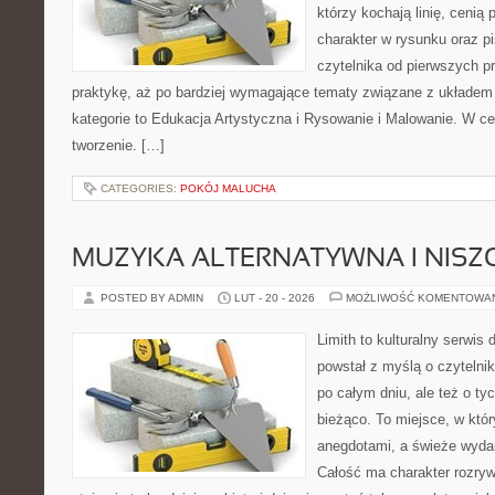
którzy kochają linię, cenią
charakter w rysunku oraz p
czytelnika od pierwszych p
praktykę, aż po bardziej wymagające tematy związane z układem
kategorie to Edukacja Artystyczna i Rysowanie i Malowanie. W cen
tworzenie. […]
CATEGORIES:
POKÓJ MALUCHA
MUZYKA ALTERNATYWNA I NIS
POSTED BY ADMIN
LUT - 20 - 2026
MOŻLIWOŚĆ KOMENTOWA
Limith to kulturalny serwis
powstał z myślą o czytelni
po całym dniu, ale też o ty
bieżąco. To miejsce, w któ
anegdotami, a świeże wydan
Całość ma charakter rozry