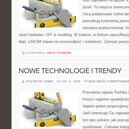
oraz naprawom urządzeń, k
dzień. To miejsce stworzon
chcą podejmować trafne dec
potrzebują konkretnej pom
odmawia posłuszeństwa. In
sport hardware i DIY & modding. W świecie, w którym specyfikacj
błąd, LAKOM stawia na zrozumiałość i rzetelność. Zamiast pusty
CATEGORIES:
DIETA I ŻYWIENIE
NOWE TECHNOLOGIE I TRENDY
POSTED BY ADMIN
LUT - 6 - 2026
MOŻLIWOŚĆ KOMENTOWAN
Pracownia napraw Toshiba 
którym najpierw sprawdzam
dopiero potem proponujemy
Jeśli interesuje Cię napraw
ten opis pokaże, jak pracu
spodziewać. Ciekawe katego