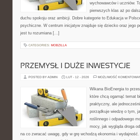
wychowawców i uczniów. To
pierwszych klas aż po dals
duchu spokoju oraz ambicji. Dobre kategorie to Edukacja w Polsc
psychiczne. W centrum inicjatyw znajduje się dziecko oraz jego 
jest tu rozumiana […]
CATEGORIES:
MOBZILLA
PRZEMYSŁ I DUŻE INWESTYCJE
POSTED BY ADMIN
LUT - 12 - 2026
MOŻLIWOŚĆ KOMENTOWA
Wikana BioEnergia to przes
które chcą ogarnąć temat b
praktyczny, ale jednocześn
porządkuje wiedzę o tym, 
roślinnego i odpadowego mo
mocy, jak wygląda droga od 
na co zwracać uwagę, gdy w grę wchodzą ekonomia i wydajność. 