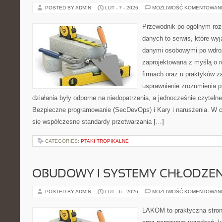
POSTED BY ADMIN
LUT - 7 - 2026
MOŻLIWOŚĆ KOMENTOWAN
Przewodnik po ogólnym roz
danych to serwis, które wy
danymi osobowymi po wdro
zaprojektowana z myślą o r
firmach oraz u praktyków za
usprawnienie zrozumienia p
działania były odporne na niedopatrzenia, a jednocześnie czytel
Bezpieczne programowanie (SecDevOps) i Kary i naruszenia. W c
się współczesne standardy przetwarzania […]
CATEGORIES:
PTAKI TROPIKALNE
OBUDOWY I SYSTEMY CHŁODZEN
POSTED BY ADMIN
LUT - 6 - 2026
MOŻLIWOŚĆ KOMENTOWAN
LAKOM to praktyczna stron