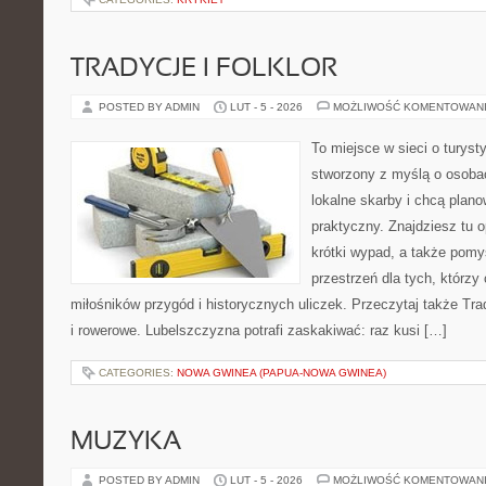
TRADYCJE I FOLKLOR
POSTED BY ADMIN
LUT - 5 - 2026
MOŻLIWOŚĆ KOMENTOWAN
To miejsce w sieci o turyst
stworzony z myślą o osobac
lokalne skarby i chcą plan
praktyczny. Znajdziesz tu o
krótki wypad, a także pomy
przestrzeń dla tych, którzy 
miłośników przygód i historycznych uliczek. Przeczytaj także Trady
i rowerowe. Lubelszczyzna potrafi zaskakiwać: raz kusi […]
CATEGORIES:
NOWA GWINEA (PAPUA-NOWA GWINEA)
MUZYKA
POSTED BY ADMIN
LUT - 5 - 2026
MOŻLIWOŚĆ KOMENTOWAN