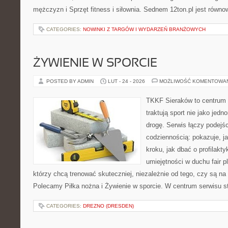
mężczyzn i Sprzęt fitness i siłownia. Sednem 12ton.pl jest równ
CATEGORIES:
NOWINKI Z TARGÓW I WYDARZEŃ BRANŻOWYCH
ŻYWIENIE W SPORCIE
POSTED BY ADMIN
LUT - 24 - 2026
MOŻLIWOŚĆ KOMENTOWA
TKKF Sieraków to centrum w
traktują sport nie jako jedn
drogę. Serwis łączy podejś
codziennością: pokazuje, j
kroku, jak dbać o profilakty
umiejętności w duchu fair pl
którzy chcą trenować skuteczniej, niezależnie od tego, czy są na
Polecamy Piłka nożna i Żywienie w sporcie. W centrum serwisu s
CATEGORIES:
DREZNO (DRESDEN)