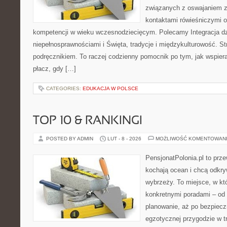
związanych z oswajaniem z
kontaktami rówieśniczymi 
kompetencji w wieku wczesnodziecięcym. Polecamy Integracja dz
niepełnosprawnościami i Święta, tradycje i międzykulturowość. St
podręcznikiem. To raczej codzienny pomocnik po tym, jak wspiera
płacz, gdy […]
CATEGORIES:
EDUKACJA W POLSCE
TOP 10 & RANKINGI
POSTED BY ADMIN
LUT - 8 - 2026
MOŻLIWOŚĆ KOMENTOWAN
PensjonatPolonia.pl to prze
kochają ocean i chcą odkry
wybrzeży. To miejsce, w któ
konkretnymi poradami – od 
planowanie, aż po bezpiecz
egzotycznej przygodzie w tr