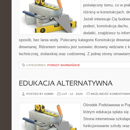
poświęcony temu, co w prak
różnicę w konstrukcjach: d
Jeżeli interesuje Cię budo
podest, konstrukcja dachu,
dodatki, znajdziesz tu inf
sposób, bez lania wody. Polecamy kategorie Konstrukcje drewnian
drewnianej. Rdzeniem serwisu jest surowiec drzewny widziane z k
technicznej, stolarskiej oraz codziennej. Z jednej strony omawia
CATEGORIES:
PORADY BARMAŃSKIE
EDUKACJA ALTERNATYWNA
POSTED BY ADMIN
LUT - 12 - 2026
MOŻLIWOŚĆ KOMENTOWA
Ośrodek Podstawowa w Pop
którym edukacja splata się
Strona internetowa szkolap
funkcjonowanie szkoły oraz