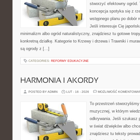
stworzyć efektowny ogród. 
koncepcja spotyka się z r
wstępnego planu po dobór r
Jeśli interesuje Cię japońs
minimalizm albo ogród naturalistyczny, znajdziesz tu gotowe tropy
konkretną działkę. Kategorie to Krzewy i drzewa i Trawniki i mur
są ogrody z […]
CATEGORIES:
REFORMY EDUKACYJNE
HARMONIA I AKORDY
POSTED BY ADMIN
LUT - 16 - 2026
MOŻLIWOŚĆ KOMENTOWA
To przestrzeń stworzyliśmy 
muzycznej, w którym wiedza
odkrywania. Jeśli szukasz
w świat dźwięków albo chce
znajdziesz tu teksty prowad