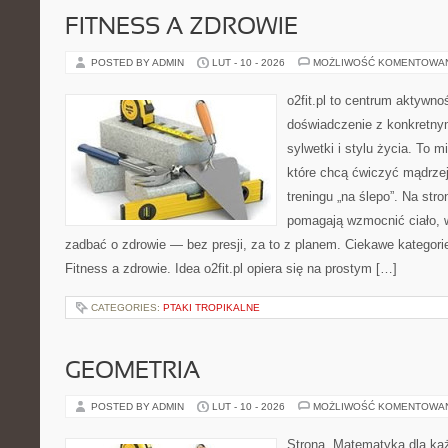
FITNESS A ZDROWIE
POSTED BY ADMIN
LUT - 10 - 2026
MOŻLIWOŚĆ KOMENTOWA
o2fit.pl to centrum aktywnoś
doświadczenie z konkretny
sylwetki i stylu życia. To 
które chcą ćwiczyć mądrzej,
treningu „na ślepo”. Na stro
pomagają wzmocnić ciało, 
zadbać o zdrowie — bez presji, za to z planem. Ciekawe kategorie 
Fitness a zdrowie. Idea o2fit.pl opiera się na prostym […]
CATEGORIES:
PTAKI TROPIKALNE
GEOMETRIA
POSTED BY ADMIN
LUT - 10 - 2026
MOŻLIWOŚĆ KOMENTOWA
Strona „Matematyka dla każ