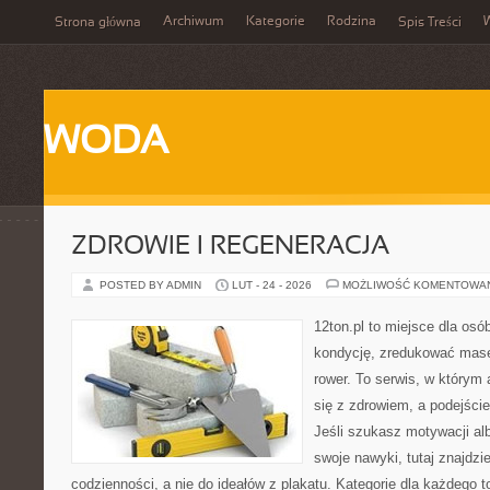
Archiwum
Kategorie
Rodzina
Strona główna
Spis Treści
WODA
ZDROWIE I REGENERACJA
POSTED BY ADMIN
LUT - 24 - 2026
MOŻLIWOŚĆ KOMENTOWA
12ton.pl to miejsce dla os
kondycję, zredukować masę 
rower. To serwis, w którym
się z zdrowiem, a podejście
Jeśli szukasz motywacji a
swoje nawyki, tutaj znajd
codzienności, a nie do ideałów z plakatu. Kategorie dla każdego t