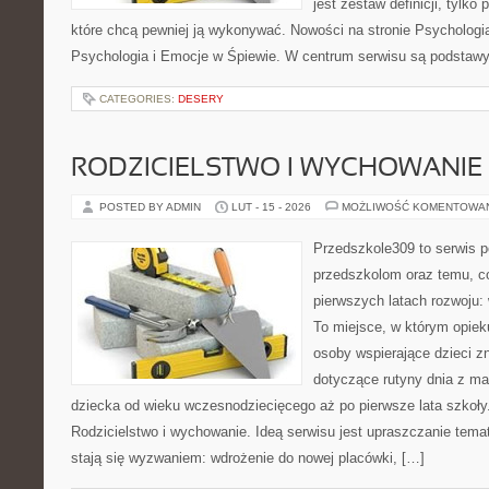
jest zestaw definicji, tylko
które chcą pewniej ją wykonywać. Nowości na stronie Psychologia
Psychologia i Emocje w Śpiewie. W centrum serwisu są podstawy 
CATEGORIES:
DESERY
RODZICIELSTWO I WYCHOWANIE
POSTED BY ADMIN
LUT - 15 - 2026
MOŻLIWOŚĆ KOMENTOWA
Przedszkole309 to serwis p
przedszkolom oraz temu, c
pierwszych latach rozwoju: 
To miejsce, w którym opie
osoby wspierające dzieci z
dotyczące rutyny dnia z m
dziecka od wieku wczesnodziecięcego aż po pierwsze lata szkoły.
Rodzicielstwo i wychowanie. Ideą serwisu jest upraszczanie temató
stają się wyzwaniem: wdrożenie do nowej placówki, […]