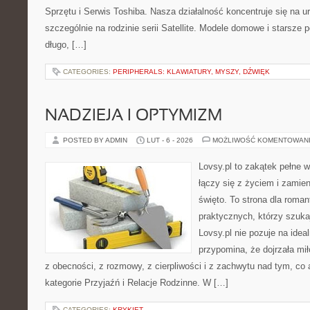
Sprzętu i Serwis Toshiba. Nasza działalność koncentruje się na 
szczególnie na rodzinie serii Satellite. Modele domowe i starsze 
długo, […]
CATEGORIES:
PERIPHERALS: KLAWIATURY, MYSZY, DŹWIĘK
NADZIEJA I OPTYMIZM
POSTED BY ADMIN
LUT - 6 - 2026
MOŻLIWOŚĆ KOMENTOWAN
Lovsy.pl to zakątek pełne 
łączy się z życiem i zamie
święto. To strona dla roman
praktycznych, którzy szuk
Lovsy.pl nie pozuje na idea
przypomina, że dojrzała mił
z obecności, z rozmowy, z cierpliwości i z zachwytu nad tym, co
kategorie Przyjaźń i Relacje Rodzinne. W […]
CATEGORIES:
KRYKIET