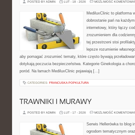
POSTED BY ADMIN
LUT - 18 - 2026
MOŻLIWOŚĆ KOMENTOWA
MediluxClinic to platforma 
dobrostanie pań na każdym e
internetowy, który łączy c
zrozumieniem dla codzienn
tej przestrzeni stoi profila
lepsze rozumienie własnego
aby pomagać zrozumieć tematy, które często bywają przeładowan
dotykają poczucia bezpieczeństwa. Kategorie Ginekologia a chorob
poród. Na łamach MediluxClinic pojawiają […]
CATEGORIES:
FRANCUSKA POPKULTURA
TRAWNIKI I MURAWY
POSTED BY ADMIN
LUT - 17 - 2026
MOŻLIWOŚĆ KOMENTOWA
Serwis Hellerówka to blog 
ogrodom tematycznym oraz