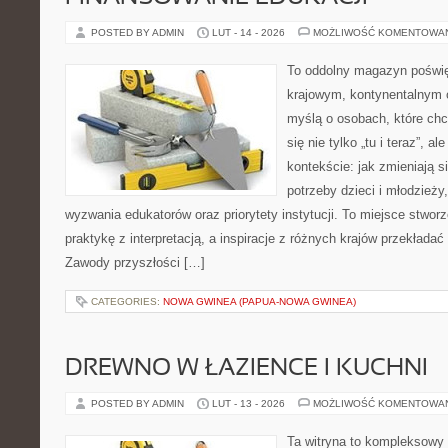
POSTED BY ADMIN
LUT - 14 - 2026
MOŻLIWOŚĆ KOMENTOWA
To oddolny magazyn poświę
krajowym, kontynentalnym 
myślą o osobach, które chc
się nie tylko „tu i teraz”, 
kontekście: jak zmieniają s
potrzeby dzieci i młodzieży
wyzwania edukatorów oraz priorytety instytucji. To miejsce stworz
praktykę z interpretacją, a inspiracje z różnych krajów przekłada
Zawody przyszłości […]
CATEGORIES:
NOWA GWINEA (PAPUA-NOWA GWINEA)
DREWNO W ŁAZIENCE I KUCHNI
POSTED BY ADMIN
LUT - 13 - 2026
MOŻLIWOŚĆ KOMENTOWA
Ta witryna to kompleksowy 