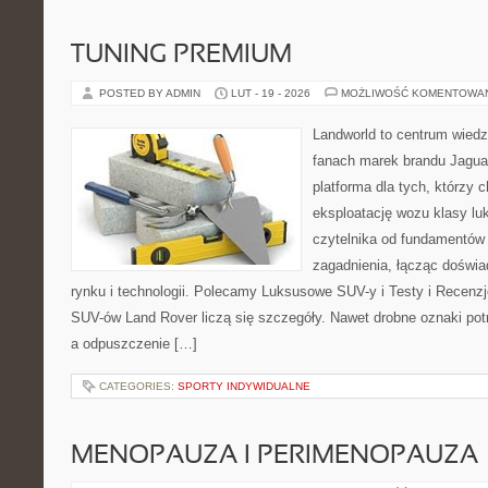
TUNING PREMIUM
POSTED BY ADMIN
LUT - 19 - 2026
MOŻLIWOŚĆ KOMENTOWA
Landworld to centrum wied
fanach marek brandu Jaguar
platforma dla tych, którzy 
eksploatację wozu klasy lu
czytelnika od fundamentó
zagadnienia, łącząc doświ
rynku i technologii. Polecamy Luksusowe SUV-y i Testy i Recenzj
SUV-ów Land Rover liczą się szczegóły. Nawet drobne oznaki pot
a odpuszczenie […]
CATEGORIES:
SPORTY INDYWIDUALNE
MENOPAUZA I PERIMENOPAUZA