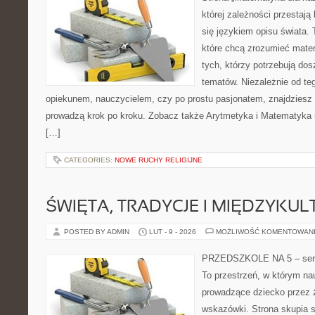
której zależności przestają
się językiem opisu świata. 
które chcą zrozumieć mate
tych, którzy potrzebują dos
tematów. Niezależnie od te
opiekunem, nauczycielem, czy po prostu pasjonatem, znajdziesz t
prowadzą krok po kroku. Zobacz także Arytmetyka i Matematyka 
[…]
CATEGORIES:
NOWE RUCHY RELIGIJNE
ŚWIĘTA, TRADYCJE I MIĘDZYK
POSTED BY ADMIN
LUT - 9 - 2026
MOŻLIWOŚĆ KOMENTOWAN
PRZEDSZKOLE NA 5 – serw
To przestrzeń, w którym na
prowadzące dziecko przez 
wskazówki. Strona skupia s