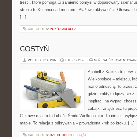
treści, które pomogą Ci zamienić pomysł w dopasowany scenariu
stronie to Kuchnia nad morzem i Plażowe aktywności. Główną ideą
[…]
CATEGORIES:
POKÓJ MALUCHA
GOSTYŃ
POSTED BY ADMIN
LUT - 7 - 2026
MOŻLIWOŚĆ KOMENTOWAN
Anabell z Kalisza to serwi
Wielkopolsce – miejscu, kt
różnorodnością. To przestr
gdzie praktyka łączy się z i
inspiracji na wypad, chces
zakątki, znajdziesz tu prop
Ciekawe miasta to Luboń i Środa Wielkopolska. To nie jest wyłąc
mapie. To relacja z odkrywania – prowadzona krok po kroku. […]
CATEGORIES:
DZIECI, RODZICE, CIĄŻA