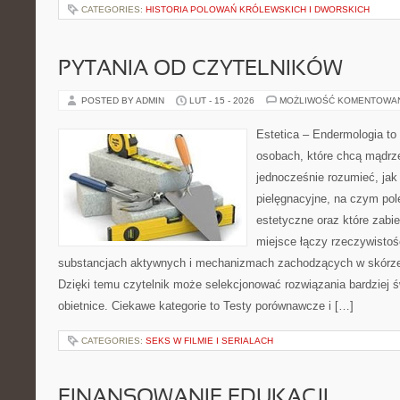
CATEGORIES:
HISTORIA POLOWAŃ KRÓLEWSKICH I DWORSKICH
PYTANIA OD CZYTELNIKÓW
POSTED BY ADMIN
LUT - 15 - 2026
MOŻLIWOŚĆ KOMENTOWA
Estetica – Endermologia to
osobach, które chcą mądrze
jednocześnie rozumieć, jak 
pielęgnacyjne, na czym po
estetyczne oraz które zabi
miejsce łączy rzeczywistoś
substancjach aktywnych i mechanizmach zachodzących w skórze,
Dzięki temu czytelnik może selekcjonować rozwiązania bardziej 
obietnice. Ciekawe kategorie to Testy porównawcze i […]
CATEGORIES:
SEKS W FILMIE I SERIALACH
FINANSOWANIE EDUKACJI