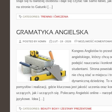
staje się tu bardziej osobista i daje się czytać tak samo łatwo, ja
na stronie to Gatunki […]
CATEGORIES:
TRENING I ĆWICZENIA
GRAMATYKA ANGIELSKA
POSTED BY ADMIN
LUT - 19 - 2026
MOŻLIWOŚĆ KOMENTOWA
Kongres Anglistów to przes
angielskiego, którzy chcą
podejść nauczania i konkre
studentami. Strona powstał
nie chcą stać w miejscu i t
dynamiczną dziedzinę. To 
pomysłów i realizacji, gdzie kluczowa jest jakość uczenia oraz k
uczących, jak i uczących się. Polecamy Angielski online – narzędz
językowe. Idea […]
CATEGORIES:
BEAUTY BOXY I ZESTAWY PREZENTOWE