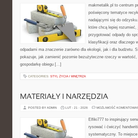
makmetalik.pl to centrum 
poświęcony tematyce recyk
nadającymi się do odzysku. 
które chcą lepiej rozumieć, 
przygotować odpady do sprz
klasyfikacji oraz dlaczego
odpadami ma znaczenie zarówno dla ekologii, jak i dla budżetu. S
pokazuje, jak zamienić pozornie bezużyteczne rzeczy w wartość,
gospodarkę obiegu […]
CATEGORIES:
STYL ŻYCIA I WNĘTRZA
MATERIAŁY I NARZĘDZIA
POSTED BY ADMIN
LUT - 21 - 2026
MOŻLIWOŚĆ KOMENTOWA
Elfiki777 to inspirujący ser
rysować i ćwiczyć handwrit
systematyczny. To miejsce 