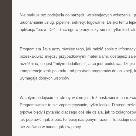
Nie brakuje też podejścia do narzędzi wspierających wdrożenia i 
uruchamianie usług, pipeline, sekrety, logowanie. Dzięki temu lepi
aplikacją “poza IDE” i dlaczego w pracy liczy się nie tylko kod, al
Programista Java uczy również tego, jak radzić sobie z inform
przeskakiwać między przypadkowymi materiałami, dostajesz zale
rozróżniać, co jest “miłym dodatkiem”, a co jest podstawą. Dzięki
kompetencje krok po kroku: od prostych programów do aplikacji, k
wymagają dobrych wzorców.
W całym podejściu tej strony ważne jest też nastawienie na rozw
Programowanie to nie zapamiętywanie, tylko logika. Dlatego treś
typowe błędy i pytania: dlaczego coś nie działa, jak to zdiagnozo
jak poprawić i jak zrobić to lepiej następnym razem. To buduje do
się zarówno w nauce, jak i w pracy.