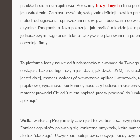
przekłada się na umiejętności. Polecamy
Bazy danych
i Inne publ
jest wdrożenie. Zamiast uczyć się wyłącznie definicji, szybko pr
metod, debugowania, upraszczania rozwiązań i budowania serwisó
czytelne. Programista Java pokazuje, jak myśleć o kodzie jak o pr
jednorazowym fragmencie tekstu. Uczysz się planowania, a potem
doceniają firmy.
Ta platforma łączy naukę od fundamentów z swobodą do Twojego 
dostajesz bazę do tego, czym jest Java, jak działa JVM, jak uruc
jesteś dalej, możesz wskoczyć w tworzenie aplikacji webowych, 
projektowe, wydajność, konkurencyjność czy budowę mikroserwi
materiał prowadzi Cię od “umiem napisać prosty program” do “um
aplikację”.
Wielką wartością Programisty Java jest to, że treści są przygoto
Zamiast ogólników pojawiają się konkretne przykłady, które pomag
ale też “dlaczego”. Uczysz się podejmować decyzje: kiedy użyć ab