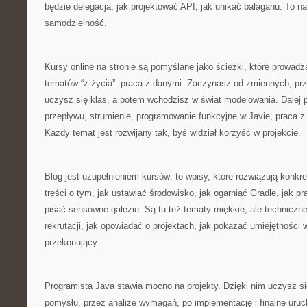
będzie delegacja, jak projektować API, jak unikać bałaganu. To na
samodzielność.
Kursy online na stronie są pomyślane jako ścieżki, które prowad
tematów “z życia”: praca z danymi. Zaczynasz od zmiennych, prz
uczysz się klas, a potem wchodzisz w świat modelowania. Dalej po
przepływu, strumienie, programowanie funkcyjne w Javie, praca z
Każdy temat jest rozwijany tak, byś widział korzyść w projekcie.
Blog jest uzupełnieniem kursów: to wpisy, które rozwiązują konkr
treści o tym, jak ustawiać środowisko, jak ogarniać Gradle, jak p
pisać sensowne gałęzie. Są tu też tematy miękkie, ale techniczne
rekrutacji, jak opowiadać o projektach, jak pokazać umiejętności 
przekonujący.
Programista Java stawia mocno na projekty. Dzięki nim uczysz si
pomysłu, przez analizę wymagań, po implementację i finalne uruc