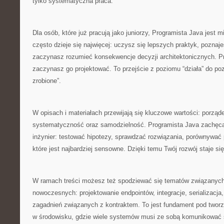
tylko systematyczna praca.
Dla osób, które już pracują jako juniorzy, Programista Java jest 
często dzieje się najwięcej: uczysz się lepszych praktyk, poznaj
zaczynasz rozumieć konsekwencje decyzji architektonicznych. Prz
zaczynasz go projektować. To przejście z poziomu “działa” do pozi
zrobione”.
W opisach i materiałach przewijają się kluczowe wartości: porząd
systematyczność oraz samodzielność. Programista Java zachęca 
inżynier: testować hipotezy, sprawdzać rozwiązania, porównywać p
które jest najbardziej sensowne. Dzięki temu Twój rozwój staje si
W ramach treści możesz też spodziewać się tematów związanych
nowoczesnych: projektowanie endpointów, integracje, serializacja
zagadnień związanych z kontraktem. To jest fundament pod tworzen
w środowisku, gdzie wiele systemów musi ze sobą komunikować 