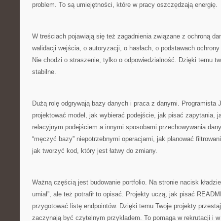
problem. To są umiejętności, które w pracy oszczędzają energię.
W treściach pojawiają się też zagadnienia związane z ochroną d
walidacji wejścia, o autoryzacji, o hasłach, o podstawach ochron
Nie chodzi o straszenie, tylko o odpowiedzialność. Dzięki temu tw
stabilne.
Dużą rolę odgrywają bazy danych i praca z danymi. Programista J
projektować model, jak wybierać podejście, jak pisać zapytania, 
relacyjnym podejściem a innymi sposobami przechowywania danyc
“męczyć bazy” niepotrzebnymi operacjami, jak planować filtrowani
jak tworzyć kod, który jest łatwy do zmiany.
Ważną częścią jest budowanie portfolio. Na stronie nacisk kładzie 
umiał”, ale też potrafił to opisać. Projekty uczą, jak pisać READM
przygotować listę endpointów. Dzięki temu Twoje projekty przesta
zaczynają być czytelnym przykładem. To pomaga w rekrutacji i 