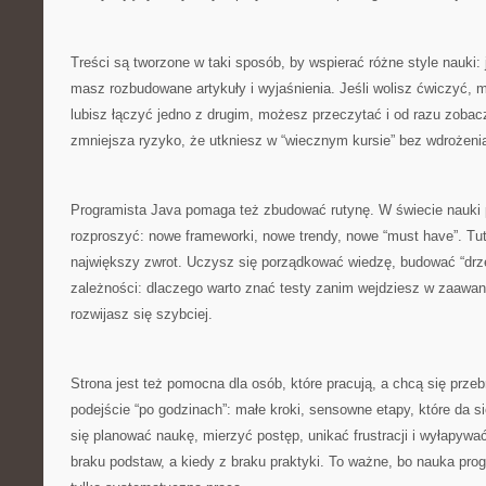
Treści są tworzone w taki sposób, by wspierać różne style nauki: je
masz rozbudowane artykuły i wyjaśnienia. Jeśli wolisz ćwiczyć, ma
lubisz łączyć jedno z drugim, możesz przeczytać i od razu zobac
zmniejsza ryzyko, że utkniesz w “wiecznym kursie” bez wdrożenia 
Programista Java pomaga też zbudować rutynę. W świecie nauki 
rozproszyć: nowe frameworki, nowe trendy, nowe “must have”. Tuta
największy zwrot. Uczysz się porządkować wiedzę, budować “drze
zależności: dlaczego warto znać testy zanim wejdziesz w zaawa
rozwijasz się szybciej.
Strona jest też pomocna dla osób, które pracują, a chcą się prze
podejście “po godzinach”: małe kroki, sensowne etapy, które da si
się planować naukę, mierzyć postęp, unikać frustracji i wyłapywa
braku podstaw, a kiedy z braku praktyki. To ważne, bo nauka prog