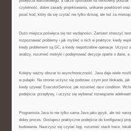
podejścia warstwowego, a także sposobów na sensowny podział: 
czytelność, dobre zasady projektowania, unikanie powtórzeń oraz
pisać kod, który da się czytać nie tylko dzisiaj, ale też za miesiąc
Dużo miejsca poświęca się też wydajności. Zamiast straszyć teori
rozpoznawać problemy i jak myśleć o nich w praktyce: kiedy wąsk
kiedy problemem są GC, a kiedy niepotrzebne operacje. Uczysz 
analizy, rozumieć metryki i podejmować decyzje oparte o dane, a 
Kolejny ważny obszar to asynchroniczność. Java daje wiele możli
w pułapki. Na stronie uczysz się podstaw: czym jest blokada, jak 
kiedy używać ExecutorService, jak rozumieć race condition. Wc
podejścia: przepływy, i uczysz się wybierać rozwiązanie adekwat
Programista Java to nie tylko sama Java jako język, ale też narzę
dobry proces. Dostajesz praktyczne podejście do konfiguracji proj
budowania. Nauczysz się czytać logi, rozumieć stack trace, lokal