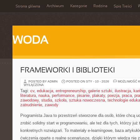
Archiwum
Kategorie
Rodzina
Strona główna
Spis Treści
WODA
FRAMEWORKI I BIBLIOTEKI
POSTED BY ADMIN
POSTED ON STY - 10 - 2026
MOŻLIWOŚĆ 
WYŁĄCZONA
Tagi:
cv
,
edukacja
,
entrepreneurship
,
galerie sztuki
,
ilustracja
,
kar
literatura
,
nauka
,
performance
,
pisanie
,
plakaty
,
poezja
,
praca
,
pr
zawodowy
,
studia
,
szkoła
,
sztuka nowoczesna
,
technologie eduk
zatrudnienie
,
zawody
Programista Java to przestrzeń stworzone dla osób, które chcą uc
zrobić solidny start w programowaniu, ale też dla tych, którzy już 
konkretnych rozwiązań. To materiały e-learningowe, baza artykuł
ćwiczenia oparte o realne scenariusze, dzięki którym wiedza nie zo