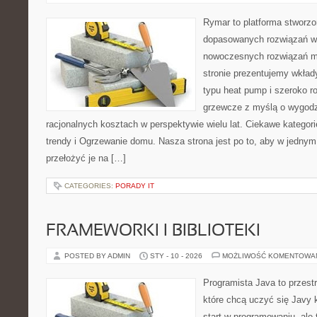
Rymar to platforma stworzo
dopasowanych rozwiązań w 
nowoczesnych rozwiązań m
stronie prezentujemy wkła
typu heat pump i szeroko r
grzewcze z myślą o wygodz
racjonalnych kosztach w perspektywie wielu lat. Ciekawe kategori
trendy i Ogrzewanie domu. Nasza strona jest po to, aby w jednym
przełożyć je na […]
CATEGORIES:
PORADY IT
FRAMEWORKI I BIBLIOTEKI
POSTED BY ADMIN
STY - 10 - 2026
MOŻLIWOŚĆ KOMENTOWA
Programista Java to przest
które chcą uczyć się Javy k
start w programowaniu, ale t