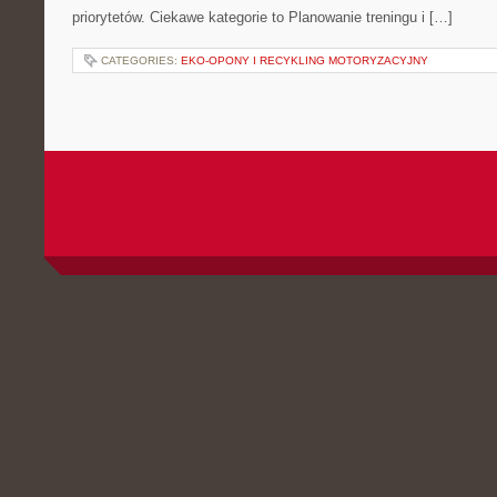
priorytetów. Ciekawe kategorie to Planowanie treningu i […]
CATEGORIES:
EKO-OPONY I RECYKLING MOTORYZACYJNY