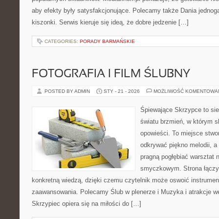
aby efekty były satysfakcjonujące. Polecamy także Dania jednog
kiszonki. Serwis kieruje się ideą, że dobre jedzenie […]
CATEGORIES:
PORADY BARMAŃSKIE
FOTOGRAFIA I FILM ŚLUBNY
POSTED BY ADMIN
STY - 21 - 2026
MOŻLIWOŚĆ KOMENTOWA
Śpiewające Skrzypce to si
światu brzmień, w którym s
opowieści. To miejsce stwo
odkrywać piękno melodii, a 
pragną pogłębiać warsztat 
smyczkowym. Strona łączy
konkretną wiedzą, dzięki czemu czytelnik może oswoić instrumen
zaawansowania. Polecamy Ślub w plenerze i Muzyka i atrakcje w
Skrzypiec opiera się na miłości do […]