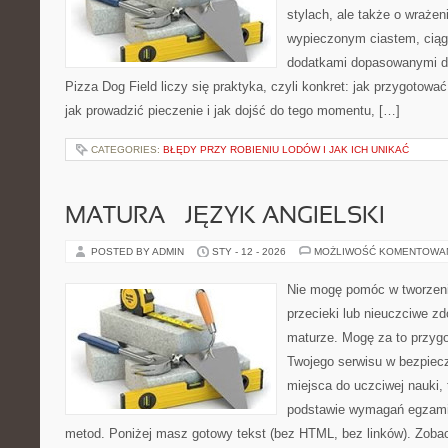
stylach, ale także o wrażen
wypieczonym ciastem, ciąg
dodatkami dopasowanymi do
Pizza Dog Field liczy się praktyka, czyli konkret: jak przygotować 
jak prowadzić pieczenie i jak dojść do tego momentu, […]
CATEGORIES:
BŁĘDY PRZY ROBIENIU LODÓW I JAK ICH UNIKAĆ
MATURA – JĘZYK ANGIELSKI
POSTED BY ADMIN
STY - 12 - 2026
MOŻLIWOŚĆ KOMENTOWA
Nie mogę pomóc w tworzeniu
przecieki lub nieuczciwe z
maturze. Mogę za to przygo
Twojego serwisu w bezpieczn
miejsca do uczciwej nauki,
podstawie wymagań egzami
metod. Poniżej masz gotowy tekst (bez HTML, bez linków). Zob