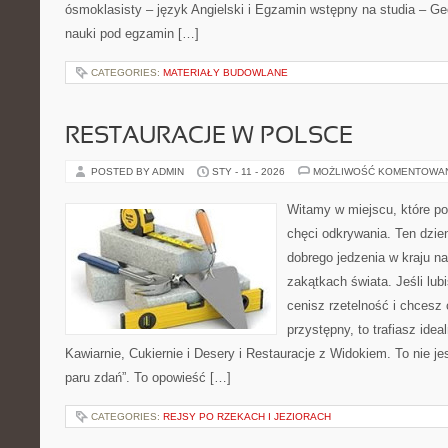
ósmoklasisty – język Angielski i Egzamin wstępny na studia – Geo
nauki pod egzamin […]
CATEGORIES:
MATERIAŁY BUDOWLANE
RESTAURACJE W POLSCE
POSTED BY ADMIN
STY - 11 - 2026
MOŻLIWOŚĆ KOMENTOWA
Witamy w miejscu, które po
chęci odkrywania. Ten dzi
dobrego jedzenia w kraju n
zakątkach świata. Jeśli lub
cenisz rzetelność i chcesz
przystępny, to trafiasz idea
Kawiarnie, Cukiernie i Desery i Restauracje z Widokiem. To nie jes
paru zdań”. To opowieść […]
CATEGORIES:
REJSY PO RZEKACH I JEZIORACH