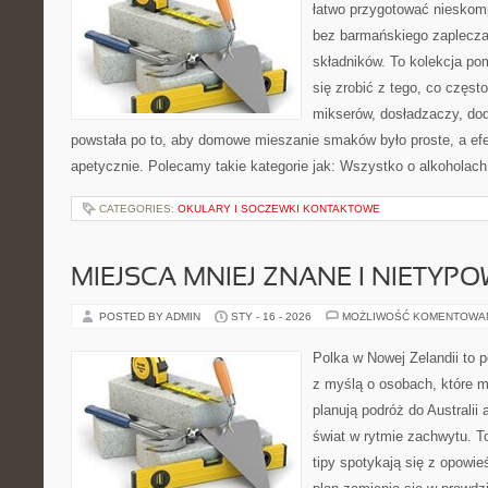
łatwo przygotować nieskom
bez barmańskiego zaplecz
składników. To kolekcja pom
się zrobić z tego, co częst
mikserów, dosładzaczy, dod
powstała po to, aby domowe mieszanie smaków było proste, a ef
apetycznie. Polecamy takie kategorie jak: Wszystko o alkoholach i
CATEGORIES:
OKULARY I SOCZEWKI KONTAKTOWE
MIEJSCA MNIEJ ZNANE I NIETYP
POSTED BY ADMIN
STY - 16 - 2026
MOŻLIWOŚĆ KOMENTOWA
Polka w Nowej Zelandii to 
z myślą o osobach, które m
planują podróż do Australii
świat w rytmie zachwytu. T
tipy spotykają się z opowie