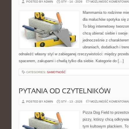
POSTED BY ADMIN
STY - 14 - 2026
MOŻLIWOŚĆ KOMENTOWA
Mammamia to rodzinne miej
dla maluchów spotyka się z
To blog internetowy tworzon
chcą ubierać siebie i swoje
jednocześnie z charakterem.
ubraniach, dodatkach i tren
odnaleźć własny styl w zabieganej rzeczywistości: między przeds
spacerem, zakupami i chwilą tylko dla siebie. Kategorie do […]
CATEGORIES:
SAMOTNOŚĆ
PYTANIA OD CZYTELNIKÓW
POSTED BY ADMIN
STY - 13 - 2026
MOŻLIWOŚĆ KOMENTOWA
Pizza Dog Field to przestr
pizzy, którzy chcą odkrywa
tym kultowym plackiem. To 