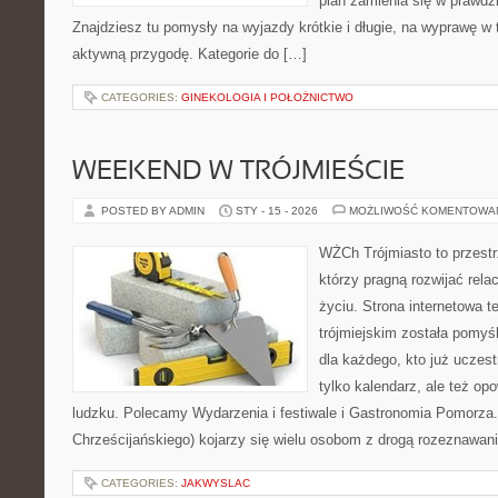
plan zamienia się w prawdz
Znajdziesz tu pomysły na wyjazdy krótkie i długie, na wyprawę w t
aktywną przygodę. Kategorie do […]
CATEGORIES:
GINEKOLOGIA I POŁOŻNICTWO
WEEKEND W TRÓJMIEŚCIE
POSTED BY ADMIN
STY - 15 - 2026
MOŻLIWOŚĆ KOMENTOWA
WŻCh Trójmiasto to przestrz
którzy pragną rozwijać rel
życiu. Strona internetowa t
trójmiejskim została pomyś
dla każdego, kto już uczest
tylko kalendarz, ale też op
ludzku. Polecamy Wydarzenia i festiwale i Gastronomia Pomorz
Chrześcijańskiego) kojarzy się wielu osobom z drogą rozeznawania
CATEGORIES:
JAKWYSLAC