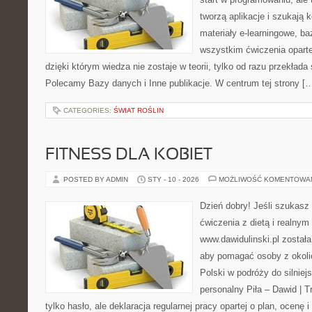
tworzą aplikacje i szukają 
materiały e-learningowe, ba
wszystkim ćwiczenia oparte
dzięki którym wiedza nie zostaje w teorii, tylko od razu przekłada 
Polecamy Bazy danych i Inne publikacje. W centrum tej strony [
CATEGORIES:
ŚWIAT ROŚLIN
FITNESS DLA KOBIET
POSTED BY ADMIN
STY - 10 - 2026
MOŻLIWOŚĆ KOMENTOWA
Dzień dobry! Jeśli szukasz 
ćwiczenia z dietą i realnym
www.dawidulinski.pl został
aby pomagać osoby z okolic 
Polski w podróży do silniejs
personalny Piła – Dawid | Tre
tylko hasło, ale deklaracja regularnej pracy opartej o plan, ocenę 