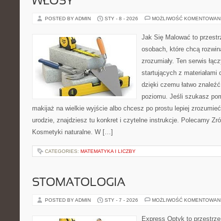
WŁOSY
POSTED BY ADMIN
STY - 8 - 2026
MOŻLIWOŚĆ KOMENTOWAN
Jak Się Malować to przestr
osobach, które chcą rozwi
zrozumiały. Ten serwis łąc
startujących z materiałami
dzięki czemu łatwo znaleźć
poziomu. Jeśli szukasz po
makijaż na wielkie wyjście albo chcesz po prostu lepiej zrozumieć
urodzie, znajdziesz tu konkret i czytelne instrukcje. Polecamy Z
Kosmetyki naturalne. W […]
CATEGORIES:
MATEMATYKA I LICZBY
STOMATOLOGIA
POSTED BY ADMIN
STY - 7 - 2026
MOŻLIWOŚĆ KOMENTOWAN
Express Optyk to przestrze