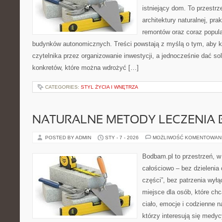
istniejący dom. To przestrz
architektury naturalnej, pr
remontów oraz coraz popula
budynków autonomicznych. Treści powstają z myślą o tym, aby k
czytelnika przez organizowanie inwestycji, a jednocześnie dać sol
konkretów, które można wdrożyć […]
CATEGORIES:
STYL ŻYCIA I WNĘTRZA
NATURALNE METODY LECZENIA 
POSTED BY ADMIN
STY - 7 - 2026
MOŻLIWOŚĆ KOMENTOWAN
Bodbam.pl to przestrzeń, w 
całościowo – bez dzielenia 
części”, bez patrzenia wył
miejsce dla osób, które chc
ciało, emocje i codzienne n
którzy interesują się medy