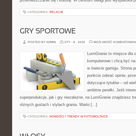
przemieszczanie się i kulturę. W centrum uwagi jest wyspiarska p
CATEGORIES:
RELACJE
GRY SPORTOWE
POSTED BY ADMIN
STY - 8 - 2026
MOŻLIWOŚĆ KOMENTOWAN
LumiGranie to miejsce dla o
komputerowe i chcą być na 
w świecie gamigu. Strona p
punkcie zebrać opinie, prze
dotyczące tytułów – od wiel
ambitne perełki. Jeśli inte
superprodukcje, jak i gry niezależne, na LumiGranie znajdziesz t
różnych gustach i stylach grania. Warto […]
CATEGORIES:
NOWOŚCI I TRENDY W FOTOWOLTAICE