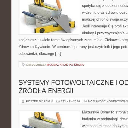
spotyka się z codzienności
widzeniu oraz zdrowiu oczu 
mądrzej chronić swoje oczy
Jeśli interesuje Cię profila
okulary i przyzwyczajenia w
znajdziesz tu wiele tematów opisanych zrozumiale. Ciekawe katego
Zdrowe odżywianie. W centrum tej strony jest czytelnik i jego pot
odpowiedzi, dlaczego […]
CATEGORIES:
MAKIJAŻ KROK PO KROKU
SYSTEMY FOTOWOLTAICZNE I O
ŹRÓDŁA ENERGII
POSTED BY ADMIN
STY - 7 - 2026
MOŻLIWOŚĆ KOMENTOWAN
Mazurskie Domy to strona d
budynku w technologii drewn
własnego miejsca do życia