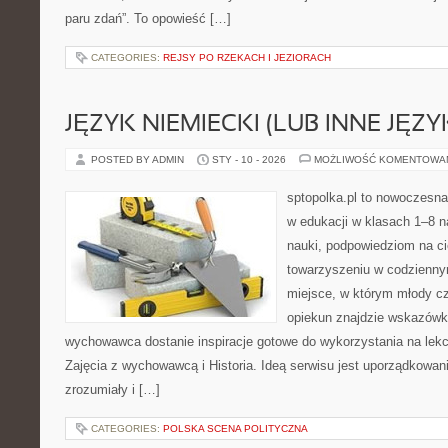
paru zdań”. To opowieść […]
CATEGORIES:
REJSY PO RZEKACH I JEZIORACH
JĘZYK NIEMIECKI (LUB INNE JĘZY
POSTED BY ADMIN
STY - 10 - 2026
MOŻLIWOŚĆ KOMENTOWA
sptopolka.pl to nowoczesna
w edukacji w klasach 1–8 n
nauki, podpowiedziom na ci
towarzyszeniu w codzienny
miejsce, w którym młody cz
opiekun znajdzie wskazówk
wychowawca dostanie inspiracje gotowe do wykorzystania na lekcj
Zajęcia z wychowawcą i Historia. Ideą serwisu jest uporządkowani
zrozumiały i […]
CATEGORIES:
POLSKA SCENA POLITYCZNA