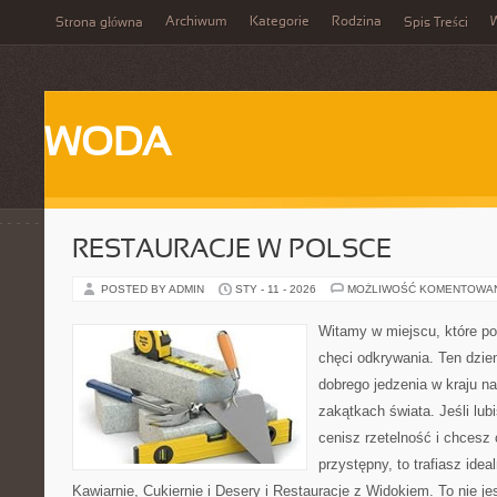
Archiwum
Kategorie
Rodzina
Strona główna
Spis Treści
WODA
RESTAURACJE W POLSCE
POSTED BY ADMIN
STY - 11 - 2026
MOŻLIWOŚĆ KOMENTOWA
Witamy w miejscu, które po
chęci odkrywania. Ten dzi
dobrego jedzenia w kraju n
zakątkach świata. Jeśli lub
cenisz rzetelność i chcesz
przystępny, to trafiasz idea
Kawiarnie, Cukiernie i Desery i Restauracje z Widokiem. To nie jes