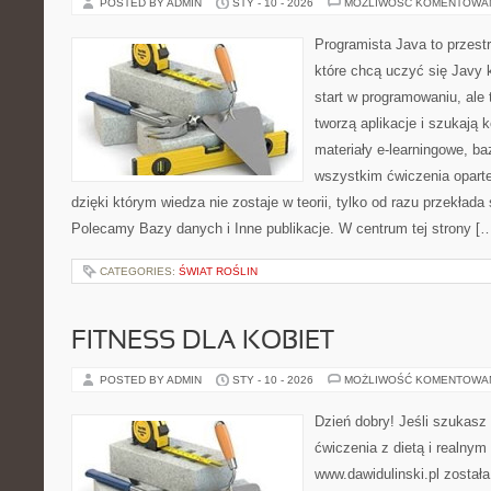
POSTED BY ADMIN
STY - 10 - 2026
MOŻLIWOŚĆ KOMENTOWA
Programista Java to przest
które chcą uczyć się Javy k
start w programowaniu, ale t
tworzą aplikacje i szukają 
materiały e-learningowe, ba
wszystkim ćwiczenia oparte
dzięki którym wiedza nie zostaje w teorii, tylko od razu przekłada 
Polecamy Bazy danych i Inne publikacje. W centrum tej strony [
CATEGORIES:
ŚWIAT ROŚLIN
FITNESS DLA KOBIET
POSTED BY ADMIN
STY - 10 - 2026
MOŻLIWOŚĆ KOMENTOWA
Dzień dobry! Jeśli szukasz 
ćwiczenia z dietą i realnym
www.dawidulinski.pl został