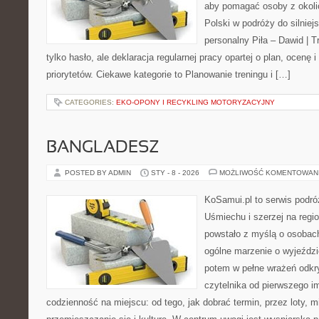
aby pomagać osoby z okolic 
Polski w podróży do silniejs
personalny Piła – Dawid | Tre
tylko hasło, ale deklaracja regularnej pracy opartej o plan, ocenę 
priorytetów. Ciekawe kategorie to Planowanie treningu i […]
CATEGORIES:
EKO-OPONY I RECYKLING MOTORYZACYJNY
BANGLADESZ
POSTED BY ADMIN
STY - 8 - 2026
MOŻLIWOŚĆ KOMENTOWAN
KoSamui.pl to serwis podró
Uśmiechu i szerzej na regio
powstało z myślą o osobach
ogólne marzenie o wyjeźdz
potem w pełne wrażeń odkr
czytelnika od pierwszego i
codzienność na miejscu: od tego, jak dobrać termin, przez loty, m