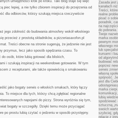
narnych umiejętności krok po kroku. Taki blog staje się więc
Zasada jest p
kanałach niż
piec lepiej, a nie tylko zbiorem inspiracji do przejrzenia od
Treści, któr
ść dla odbiorców, którzy szukają miejsca rzeczywiście
realne probl
pisać o sob
poradnik, ca
na najczęści
do pobrania
nież jego zdolność do budowania atmosfery wokół włoskiego
Twoje nazwi
ię przecież z prostotą składników, a pizzeriasaxofon.pl
marka osobis
pewnym mome
imat. Treści obecne na stronie sugerują, że jedzenie nie jest
własnego mie
lub specjali
nny przymus, lecz jako sposób spędzania czasu. To
kursami i ba
 do osób, które lubią gotować dla bliskich,
od algorytm
budować rela
i i szukają inspiracji na weekendowe gotowanie. W tym
poprzez news
iejscem z recepturami, ale także opowieścią o smakowaniu
serwis zmien
własną społe
spójność. Je
jest dla Cie
udostępniasz
eślić jako bogaty serwis o włoskich smakach, który łączy
marka cierpi
komunikacji,
ia. To miejsce dla tych, którzy chcą zgłębiać regionalne
lubią wiedzi
ainteresowanych napojami do pizzy. Strona wyróżnia się tym,
spodziewać —
sztuczną „m
świat bogaty w szczegóły. Dzięki temu może przyciągać
swoich warto
óre po prostu lubią czytać o jedzeniu w sposób przystępny.
szybciej, gd
relacje z in