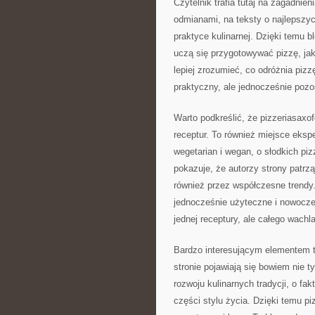
Czytelnik trafia tutaj na zagadni
odmianami, na teksty o najlepszyc
praktyce kulinarnej. Dzięki temu 
uczą się przygotowywać pizzę, jak
lepiej zrozumieć, co odróżnia pizz
praktyczny, ale jednocześnie poz
Warto podkreślić, że pizzeriasaxo
receptur. To również miejsce ekspe
wegetarian i wegan, o słodkich piz
pokazuje, że autorzy strony patrzą
również przez współczesne trendy.
jednocześnie użyteczne i nowoczes
jednej receptury, ale całego wach
Bardzo interesującym elementem te
stronie pojawiają się bowiem nie ty
rozwoju kulinarnych tradycji, o fa
części stylu życia. Dzięki temu pi