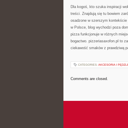
Dla kogoś, kto szuka inspiracji wo
treści. Znajdują się tu bowiem zar
osadzone w szerszym kontekście hi
w Polsce, blog wychodzi poza dom
pizza funkcjonuje w różnych miej
bogactwo. pizzeriasaxofon.pl to za
ciekawość smaków z prawdziwą pa
CATEGORIES:
AKCESORIA I PĘDZL
Comments are closed.