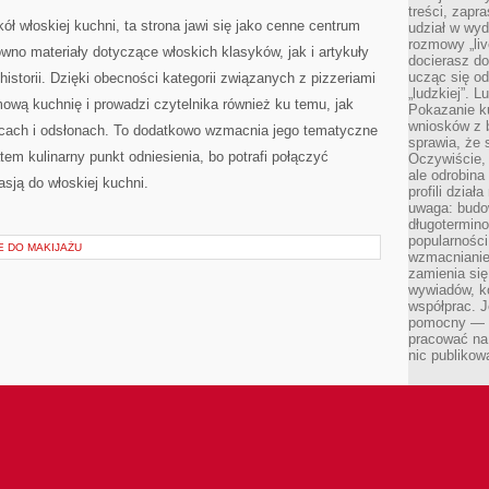
treści, zapr
kół włoskiej kuchni, ta strona jawi się jako cenne centrum
udział w wyd
rozmowy „liv
ówno materiały dotyczące włoskich klasyków, jak i artykuły
docierasz do
ucząc się od
storii. Dzięki obecności kategorii związanych z pizzeriami
„ludzkiej”. L
ową kuchnię i prowadzi czytelnika również ku temu, jak
Pokazanie ku
wniosków z 
scach i odsłonach. To dodatkowo wzmacnia jego tematyczne
sprawia, że 
tem kulinarny punkt odniesienia, bo potrafi połączyć
Oczywiście, 
ale odrobina
sją do włoskiej kuchni.
profili dzia
uwaga: budow
długotermino
popularności
E DO MAKIJAŻU
wzmacnianie
zamienia się
wywiadów, ko
współprac. J
pomocny — T
pracować na 
nic publikow