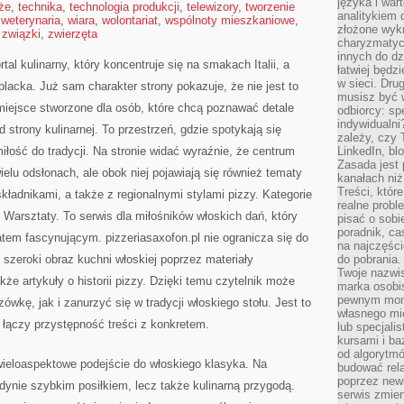
języka i war
że
,
technika
,
technologia produkcji
,
telewizory
,
tworzenie
analitykiem 
,
weterynaria
,
wiara
,
wolontariat
,
wspólnoty mieszkaniowe
,
złożone wyk
,
związki
,
zwierzęta
charyzmatyc
innych do dz
tal kulinarny, który koncentruje się na smakach Italii, a
łatwiej będz
w sieci. Dru
lacka. Już sam charakter strony pokazuje, że nie jest to
musisz być 
 miejsce stworzone dla osób, które chcą poznawać detale
odbiorcy: spe
indywidualni
strony kulinarnej. To przestrzeń, gdzie spotykają się
zależy, czy
 miłość do tradycji. Na stronie widać wyraźnie, że centrum
LinkedIn, bl
Zasada jest p
elu odsłonach, ale obok niej pojawiają się również tematy
kanałach niż
Treści, któr
kładnikami, a także z regionalnymi stylami pizzy. Kategorie
realne probl
Warsztaty. To serwis dla miłośników włoskich dań, który
pisać o sob
poradnik, ca
tem fascynującym. pizzeriasaxofon.pl nie ogranicza się do
na najczęści
e szeroki obraz kuchni włoskiej poprzez materiały
do pobrania
Twoje nazwi
także artykuły o historii pizzy. Dzięki temu czytelnik może
marka osobis
pewnym mome
wkę, jak i zanurzyć się w tradycji włoskiego stołu. Jest to
własnego mie
re łączy przystępność treści z konkretem.
lub specjali
kursami i ba
od algorytm
wieloaspektowe podejście do włoskiego klasyka. Na
budować rela
poprzez news
jedynie szybkim posiłkiem, lecz także kulinarną przygodą.
serwis zmien