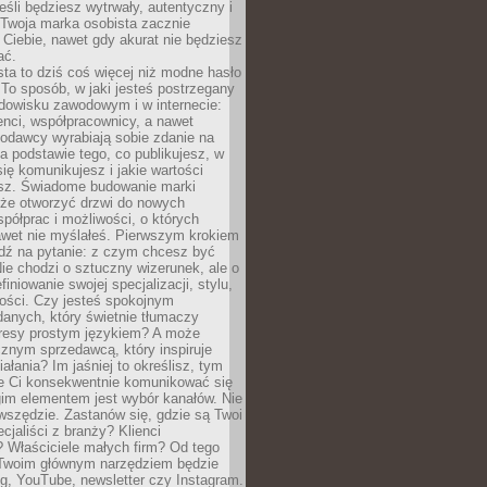
eśli będziesz wytrwały, autentyczny i
woja marka osobista zacznie
Ciebie, nawet gdy akurat nie będziesz
ać.
ta to dziś coś więcej niż modne hasło
 To sposób, w jaki jesteś postrzegany
dowisku zawodowym i w internecie:
ienci, współpracownicy, a nawet
codawcy wyrabiają sobie zdanie na
a podstawie tego, co publikujesz, w
się komunikujesz i jakie wartości
esz. Świadome budowanie marki
oże otworzyć drzwi do nowych
spółprac i możliwości, o których
awet nie myślałeś. Pierwszym krokiem
edź na pytanie: z czym chcesz być
ie chodzi o sztuczny wizerunek, ale o
iniowanie swojej specjalizacji, stylu,
tości. Czy jesteś spokojnym
danych, który świetnie tłumaczy
resy prostym językiem? A może
znym sprzedawcą, który inspiruje
iałania? Im jaśniej to określisz, tym
ie Ci konsekwentnie komunikować się
gim elementem jest wybór kanałów. Nie
wszędzie. Zastanów się, gdzie są Twoi
cjaliści z branży? Klienci
? Właściciele małych firm? Od tego
 Twoim głównym narzędziem będzie
og, YouTube, newsletter czy Instagram.