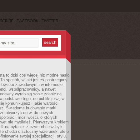
SCRIBE
FACEBOOK
TWITTER
ta to dziś coś więcej niż modne hasło
 To sposób, w jaki jesteś postrzegany
dowisku zawodowym i w internecie:
ienci, współpracownicy, a nawet
codawcy wyrabiają sobie zdanie na
a podstawie tego, co publikujesz, w
się komunikujesz i jakie wartości
esz. Świadome budowanie marki
oże otworzyć drzwi do nowych
spółprac i możliwości, o których
awet nie myślałeś. Pierwszym krokiem
edź na pytanie: z czym chcesz być
ie chodzi o sztuczny wizerunek, ale o
iniowanie swojej specjalizacji, stylu,