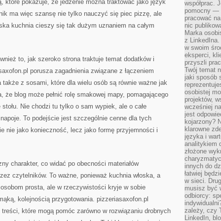
ą, które pokazuje, że jedzenie można traktować jako język
współprac. J
pomocny — T
ik ma więc szansę nie tylko nauczyć się piec pizzę, ale
pracować na 
łoska kuchnia cieszy się tak dużym uznaniem na całym
nic publikow
Marka osobis
z LinkedIna.
w swoim śro
eksperci, kl
nież to, jak szeroko strona traktuje temat dodatków i
przyszli pra
Twój temat n
axofon.pl porusza zagadnienia związane z łączeniem
jaki sposób 
także z sosami, które dla wielu osób są równie ważne jak
reprezentuj
osobistej m
ia, że blog może pełnić rolę smakowej mapy, pomagającego
projektów, w
stołu. Nie chodzi tu tylko o sam wypiek, ale o całe
wcześniej n
jest odpowi
ę napoje. To podejście jest szczególnie cenne dla tych
kojarzony? N
klarowne zdef
ie nie jako konieczność, lecz jako formę przyjemności i
języka i war
analitykiem 
złożone wyk
charyzmatyc
zny charakter, co widać po obecności materiałów
innych do dz
łatwiej będz
ez czytelników. To ważne, ponieważ kuchnia włoska, a
w sieci. Dru
 osobom prosta, ale w rzeczywistości kryje w sobie
musisz być 
odbiorcy: spe
ką, kolejnością przygotowania. pizzeriasaxofon.pl
indywidualni
zależy, czy
c treści, które mogą pomóc zarówno w rozwiązaniu drobnych
LinkedIn, bl