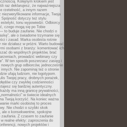
cznością. Kolejnym krokiem jest
śli raz deklarujesz, że najważniejsza
bie rzetelność, a innym razem
 niezweryfikowane informacje, Twoja
. Spójność dotyczy też stylu
 estetyki, tonu wypowiedzi. Odbiorcy
eć, czego mogą się po Tobie
 to buduje zaufanie. Nie chodzi o
askę”, ale o świadome trzymanie się
ści i zasad. Marka osobista rośnie
y nie działasz w próżni. Warto budować
nymi osobami z branży: komentować ich
aszać do wspólnych projektów, brać
arzeniach, prowadzić webinary czy
e”. W ten sposób poszerzasz zasięg i
 nowych grup odbiorców, jednocześnie
 innych. Nie zapominaj też o stronie
udzie ufają ludziom, nie logotypom.
lis Twojej pracy, drobnych porażek,
błędów czy zwykłej codzienności
stajesz się bardziej autentyczny.
każdy ma inną granicę prywatności,
 „normalności” w świecie idealnych
ła na Twoją korzyść. Na koniec ważna
anie marki osobistej to proces
wy. Nie chodzi o szybki skok
, ale o konsekwentne, spokojne
 zaufania. Z czasem to zaufanie
 w realne efekty: zaproszenia do
nferencji, nowych projektów i