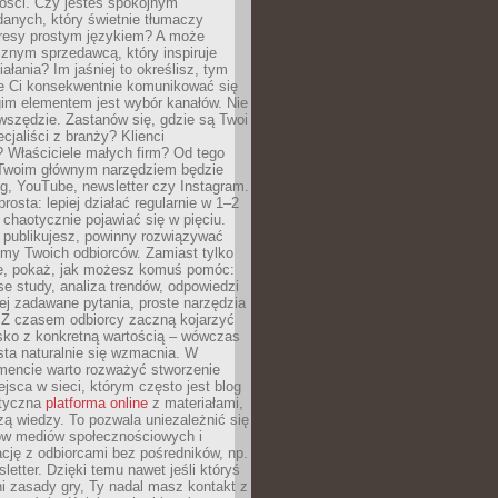
tości. Czy jesteś spokojnym
danych, który świetnie tłumaczy
resy prostym językiem? A może
znym sprzedawcą, który inspiruje
iałania? Im jaśniej to określisz, tym
ie Ci konsekwentnie komunikować się
gim elementem jest wybór kanałów. Nie
wszędzie. Zastanów się, gdzie są Twoi
cjaliści z branży? Klienci
? Właściciele małych firm? Od tego
 Twoim głównym narzędziem będzie
og, YouTube, newsletter czy Instagram.
rosta: lepiej działać regularnie w 1–2
 chaotycznie pojawiać się w pięciu.
e publikujesz, powinny rozwiązywać
emy Twoich odbiorców. Zamiast tylko
ie, pokaż, jak możesz komuś pomóc:
se study, analiza trendów, odpowiedzi
ej zadawane pytania, proste narzędzia
. Z czasem odbiorcy zaczną kojarzyć
sko z konkretną wartością – wówczas
ta naturalnie się wzmacnia. W
ncie warto rozważyć stworzenie
jsca w sieci, którym często jest blog
styczna
platforma online
z materiałami,
zą wiedzy. To pozwala uniezależnić się
ów mediów społecznościowych i
cję z odbiorcami bez pośredników, np.
letter. Dzięki temu nawet jeśli któryś
i zasady gry, Ty nadal masz kontakt z