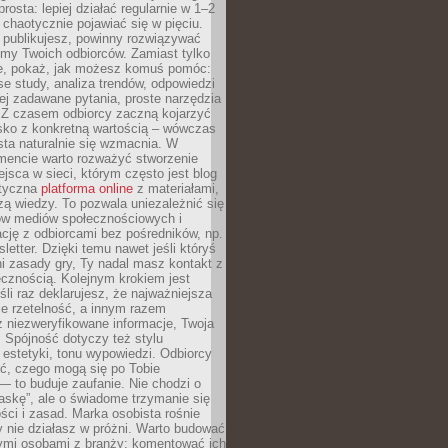
rosta: lepiej działać regularnie w 1–2
 chaotycznie pojawiać się w pięciu.
e publikujesz, powinny rozwiązywać
emy Twoich odbiorców. Zamiast tylko
ie, pokaż, jak możesz komuś pomóc:
se study, analiza trendów, odpowiedzi
ej zadawane pytania, proste narzędzia
. Z czasem odbiorcy zaczną kojarzyć
sko z konkretną wartością – wówczas
ta naturalnie się wzmacnia. W
ncie warto rozważyć stworzenie
jsca w sieci, którym często jest blog
styczna
platforma online
z materiałami,
zą wiedzy. To pozwala uniezależnić się
ów mediów społecznościowych i
cję z odbiorcami bez pośredników, np.
letter. Dzięki temu nawet jeśli któryś
i zasady gry, Ty nadal masz kontakt z
cznością. Kolejnym krokiem jest
śli raz deklarujesz, że najważniejsza
bie rzetelność, a innym razem
 niezweryfikowane informacje, Twoja
. Spójność dotyczy też stylu
 estetyki, tonu wypowiedzi. Odbiorcy
eć, czego mogą się po Tobie
 to buduje zaufanie. Nie chodzi o
askę”, ale o świadome trzymanie się
ści i zasad. Marka osobista rośnie
y nie działasz w próżni. Warto budować
nymi osobami z branży: komentować ich