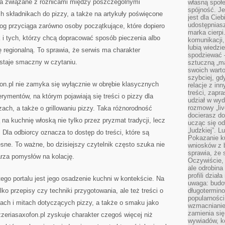
enia związane z różnicami między poszczególnymi
własną społe
spójność. Je
h składnikach do pizzy, a także na artykuły poświęcone
jest dla Cie
udostępniasz
blog przyciąga zarówno osoby początkujące, które dopiero
marka cierpi
 i tych, którzy chcą dopracować sposób pieczenia albo
komunikacji,
lubią wiedzi
ę regionalną. To sprawia, że serwis ma charakter
spodziewać —
ostaje smaczny w czytaniu.
sztuczną „m
swoich warto
szybciej, gd
fon.pl nie zamyka się wyłącznie w obrębie klasycznych
relacje z in
treści, zapr
rymentów, na którym pojawiają się treści o pizzy dla
udział w wyd
rozmowy „liv
zach, a także o grillowaniu pizzy. Taka różnorodność
docierasz do
 na kuchnię włoską nie tylko przez pryzmat tradycji, lecz
ucząc się od
„ludzkiej”. L
 Dla odbiorcy oznacza to dostęp do treści, które są
Pokazanie ku
ne. To ważne, bo dzisiejszy czytelnik często szuka nie
wniosków z 
sprawia, że 
larza pomysłów na kolację.
Oczywiście, 
ale odrobina
profili dzia
go portalu jest jego osadzenie kuchni w kontekście. Na
uwaga: budow
lko przepisy czy techniki przygotowania, ale też treści o
długotermino
popularności
ktach i mitach dotyczących pizzy, a także o smaku jako
wzmacnianie
zamienia się
zzeriasaxofon.pl zyskuje charakter czegoś więcej niż
wywiadów, ko