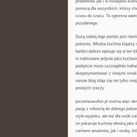
problemów, jak i w rozwijaniu kuli
pomocą dla wszystkich, którzy chcą 
czasu do czasu. To ogromna warto
przydatnego.
Dużą zaletą tego portalu jest rów
jedzenia. Włoska kuchnia kojarzy s
bardzo dobrze wpisuje się w ten kl
tu traktowane jedynie jako kuche
podejście może szczególnie trafiać
eksperymentować z nowymi smakam
sensie blog staje się nie tylko m
prostych rzeczy.
pizzeriasaxofon.pl można więc okr
pasję z miłością do dobrego jedzen
style wypieku, ale też dla osób z
że pokazuje kuchnię włoską jako 
zarówno amatorów, jak i osoby, kt