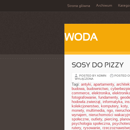
Archiwum
Katego
Strona główna
WODA
SOSY DO PIZZY
POSTED BY ADMIN
POSTED ON
WYŁĄCZONA
Tagi:
antyki
,
apartamenty
,
architek
budowa
,
budownictwo
,
cyberbezpi
commerce
,
elektronika
,
elektronik
fotografowanie
,
fundamenty
,
geode
hodowla zwierząt
,
informatyka
,
in
kolekcjonerstwo
,
komputery
,
koty
,
monety
,
multimedia
,
ngo
,
nieruch
wynajem
,
nieruchomości wakacyj
społeczne
,
outlety
,
piercing
,
plano
psychologia społeczna
,
psychoter
rutery
,
rysowanie
,
rzeczoznawstw