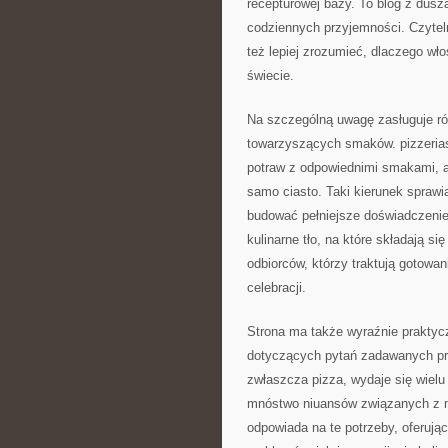
recepturowej bazy. To blog z dusz
codziennych przyjemności. Czyteln
też lepiej zrozumieć, dlaczego w
świecie.
Na szczególną uwagę zasługuje rów
towarzyszących smaków. pizzerias
potraw z odpowiednimi smakami, a 
samo ciasto. Taki kierunek spraw
budować pełniejsze doświadczenie 
kulinarne tło, na które składają si
odbiorców, którzy traktują gotowan
celebracji.
Strona ma także wyraźnie praktyc
dotyczących pytań zadawanych prz
zwłaszcza pizza, wydaje się wielu
mnóstwo niuansów związanych z mą
odpowiada na te potrzeby, oferują