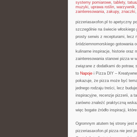
systemy pomiarowe
,
tablety
,
tatua
muzyki
,
uprawa roślin
,
warzywnik
zainteresowania
,
zakupy
,
znaczki
pizzeriasaxofon.pl to apetyczny por
szczególnie na świecie włoskiego p
prosty serwis z recepturami, lecz
śródziemnomorskiego gotowania od 
kulinarne inspiracje, historie oraz
zainteresowania stanowi pizza w wi
związane z dodatkami do potraw, s
to
Napoje
i Pizza DIY – Kreatywne 
pokazuje, że pizza może być tema
jednego rodzaju treści, lecz buduj
inspiracyjne, recenzje pizzerii, a 
zarówno znaleźć praktyczną wskazó
więc bogate źródło inspiracji, któ
Ogromnym atutem tej strony jest 
pizzeriasaxofon.pl pizza nie jest 