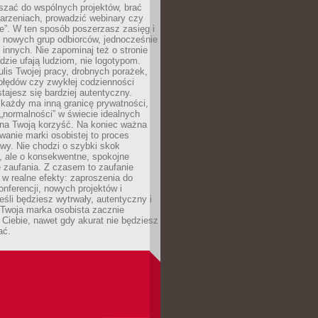
aszać do wspólnych projektów, brać
arzeniach, prowadzić webinary czy
e”. W ten sposób poszerzasz zasięg i
 nowych grup odbiorców, jednocześnie
 innych. Nie zapominaj też o stronie
udzie ufają ludziom, nie logotypom.
lis Twojej pracy, drobnych porażek,
błędów czy zwykłej codzienności
stajesz się bardziej autentyczny.
każdy ma inną granicę prywatności,
 „normalności” w świecie idealnych
ła na Twoją korzyść. Na koniec ważna
anie marki osobistej to proces
wy. Nie chodzi o szybki skok
, ale o konsekwentne, spokojne
 zaufania. Z czasem to zaufanie
 w realne efekty: zaproszenia do
nferencji, nowych projektów i
eśli będziesz wytrwały, autentyczny i
woja marka osobista zacznie
Ciebie, nawet gdy akurat nie będziesz
ać.