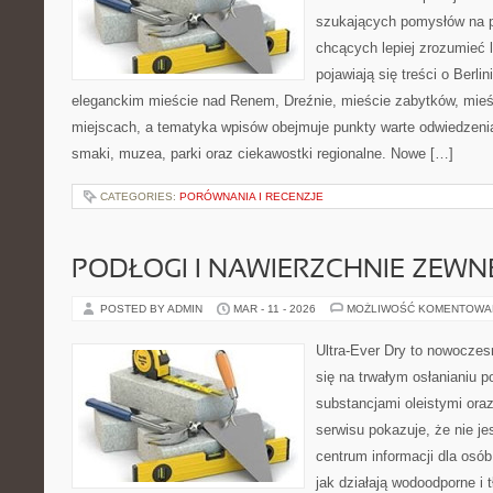
szukających pomysłów na p
chcących lepiej zrozumieć 
pojawiają się treści o Berli
eleganckim mieście nad Renem, Dreźnie, mieście zabytków, mieśc
miejscach, a tematyka wpisów obejmuje punkty warte odwiedzenia
smaki, muzea, parki oraz ciekawostki regionalne. Nowe […]
CATEGORIES:
PORÓWNANIA I RECENZJE
PODŁOGI I NAWIERZCHNIE ZEW
POSTED BY ADMIN
MAR - 11 - 2026
MOŻLIWOŚĆ KOMENTOWA
Ultra-Ever Dry to nowoczesn
się na trwałym osłanianiu 
substancjami oleistymi ora
serwisu pokazuje, że nie jes
centrum informacji dla osób
jak działają wodoodporne i