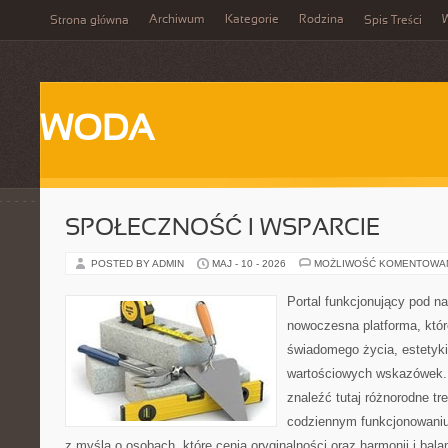
Archiwum
Kategorie
Rodzina
Strona główna
Spis Treści
WODA
SPOŁECZNOŚĆ I WSPARCIE
POSTED BY ADMIN
MAJ - 10 - 2026
MOŻLIWOŚĆ KOMENTOWA
Portal funkcjonujący pod 
nowoczesna platforma, któr
świadomego życia, estetyki 
wartościowych wskazówek.
znaleźć tutaj różnorodne tre
codziennym funkcjonowaniu
z myślą o osobach, które cenią oryginalności oraz harmonii i bal