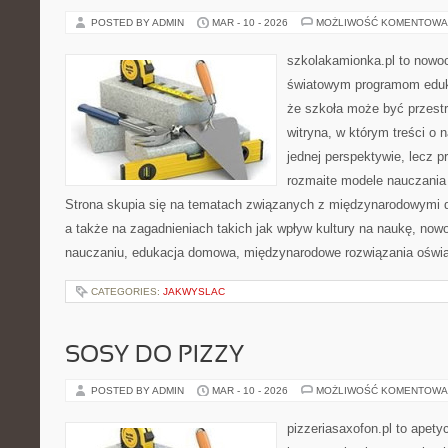
POSTED BY ADMIN
MAR - 10 - 2026
MOŻLIWOŚĆ KOMENTOWA
szkolakamionka.pl to nowo
światowym programom eduk
że szkoła może być przestr
witryna, w którym treści o 
jednej perspektywie, lecz p
rozmaite modele nauczania
Strona skupia się na tematach związanych z międzynarodowymi 
a także na zagadnieniach takich jak wpływ kultury na naukę, no
nauczaniu, edukacja domowa, międzynarodowe rozwiązania oświ
CATEGORIES:
JAKWYSLAC
SOSY DO PIZZY
POSTED BY ADMIN
MAR - 10 - 2026
MOŻLIWOŚĆ KOMENTOWA
pizzeriasaxofon.pl to apetyc