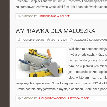
Polecam: Bezpieczeństwo w Firmie i Podstawy Cyberbezpieczeńs
zainteresować zarówno właścicieli firm, jak i zarządców nierucho
CATEGORIES:
HARCERSTWO W POLSCE
WYPRAWKA DLA MALUSZKA
POSTED BY ADMIN
MAJ - 1 - 2026
MOŻLIWOŚĆ KOMENTOWAN
Wallaboo to pomocne miejs
myślą o rodzicach, którzy s
pomysłów dotyczących malu
tym, co w pierwszych miesi
jest naprawdę ważne: spokoj
blog, w którym można znal
związanych z spacerami. Nowe kategorie na stronie to: DIY dla Ma
Strona została przygotowana z myślą o osobach, które chcą po
CATEGORIES:
PIELĘGNACJA OGRODU PRZEZ CAŁY ROK