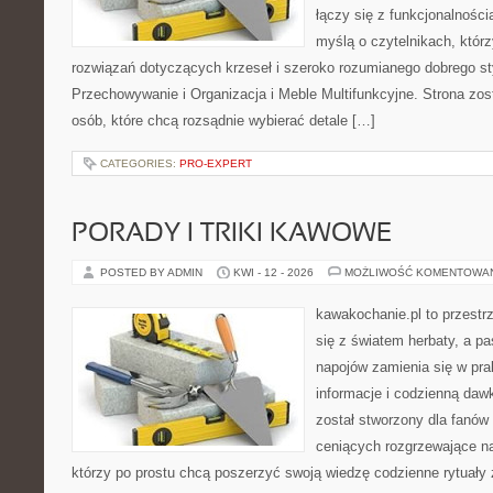
łączy się z funkcjonalności
myślą o czytelnikach, któr
rozwiązań dotyczących krzeseł i szeroko rozumianego dobrego st
Przechowywanie i Organizacja i Meble Multifunkcyjne. Strona zos
osób, które chcą rozsądnie wybierać detale […]
CATEGORIES:
PRO-EXPERT
PORADY I TRIKI KAWOWE
POSTED BY ADMIN
KWI - 12 - 2026
MOŻLIWOŚĆ KOMENTOWA
kawakochanie.pl to przestr
się z światem herbaty, a p
napojów zamienia się w pra
informacje i codzienną dawk
został stworzony dla fanów 
ceniących rozgrzewające na
którzy po prostu chcą poszerzyć swoją wiedzę codzienne rytuały