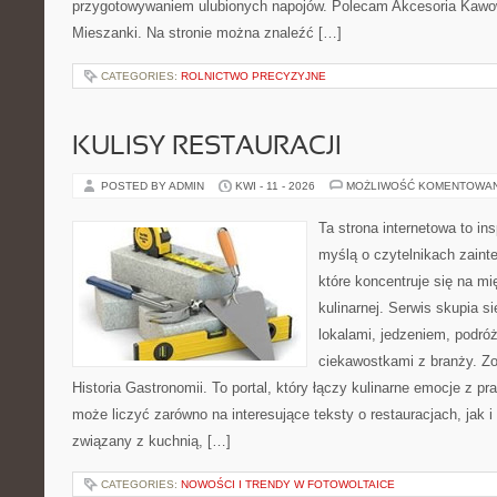
przygotowywaniem ulubionych napojów. Polecam Akcesoria Kawo
Mieszanki. Na stronie można znaleźć […]
CATEGORIES:
ROLNICTWO PRECYZYJNE
KULISY RESTAURACJI
POSTED BY ADMIN
KWI - 11 - 2026
MOŻLIWOŚĆ KOMENTOWA
Ta strona internetowa to in
myślą o czytelnikach zaint
które koncentruje się na m
kulinarnej. Serwis skupia 
lokalami, jedzeniem, podróż
ciekawostkami z branży. Zo
Historia Gastronomii. To portal, który łączy kulinarne emocje z 
może liczyć zarówno na interesujące teksty o restauracjach, jak 
związany z kuchnią, […]
CATEGORIES:
NOWOŚCI I TRENDY W FOTOWOLTAICE