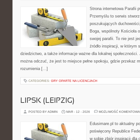
Strona internetowa Parafii 
Przemyślu to serwis stwor
poszukujących duchowości, 
Boga, wspólnoty Kościoła 
swojej parafii. To nie jest j
źródło inspiracji, w którym 
dziedzictwo, a także informacje ważne dla lokalnej społeczności.
można odczuć, że jest to miejsce pełne spokoju, gdzie przekaz 
rozumienia […]
CATEGORIES:
GRY OPARTE NA LICENCJACH
LIPSK (LEIPZIG)
POSTED BY ADMIN
MAR - 12 - 2026
MOŻLIWOŚĆ KOMENTOWA
Edusimare.pl to aktualny po
poświęcony Republice Feder
w sobie zbiór inspiracji dl