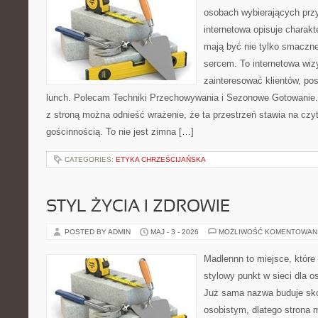
osobach wybierających prz
internetowa opisuje charakt
mają być nie tylko smaczne
sercem. To internetowa wiz
zainteresować klientów, p
lunch. Polecam Techniki Przechowywania i Sezonowe Gotowanie.
z stroną można odnieść wrażenie, że ta przestrzeń stawia na czy
gościnnością. To nie jest zimna […]
CATEGORIES:
ETYKA CHRZEŚCIJAŃSKA
STYL ŻYCIA I ZDROWIE
POSTED BY ADMIN
MAJ - 3 - 2026
MOŻLIWOŚĆ KOMENTOWAN
Madlennn to miejsce, które
stylowy punkt w sieci dla 
Już sama nazwa buduje sko
osobistym, dlatego strona