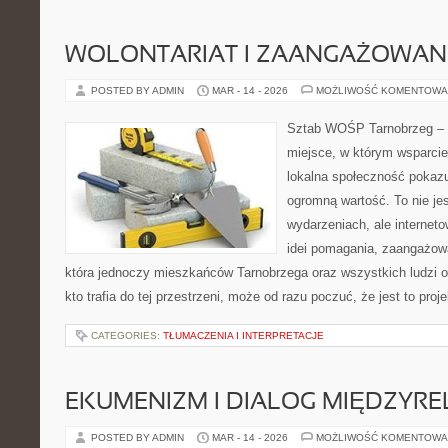
WOLONTARIAT I ZAANGAŻOWAN
POSTED BY ADMIN
MAR - 14 - 2026
MOŻLIWOŚĆ KOMENTOWA
Sztab WOŚP Tarnobrzeg – G
miejsce, w którym wsparcie
lokalna społeczność pokazu
ogromną wartość. To nie jes
wydarzeniach, ale internet
idei pomagania, zaangażowa
która jednoczy mieszkańców Tarnobrzega oraz wszystkich ludzi o
kto trafia do tej przestrzeni, może od razu poczuć, że jest to proj
CATEGORIES:
TŁUMACZENIA I INTERPRETACJE
EKUMENIZM I DIALOG MIĘDZYREL
POSTED BY ADMIN
MAR - 14 - 2026
MOŻLIWOŚĆ KOMENTOWA