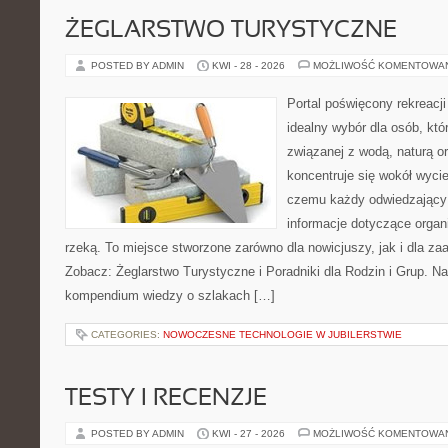
ŻEGLARSTWO TURYSTYCZNE
POSTED BY ADMIN
KWI - 28 - 2026
MOŻLIWOŚĆ KOMENTOWA
Portal poświęcony rekreacj
idealny wybór dla osób, kt
związanej z wodą, naturą o
koncentruje się wokół wyci
czemu każdy odwiedzający
informacje dotyczące organ
rzeką. To miejsce stworzone zarówno dla nowicjuszy, jak i dla z
Zobacz: Żeglarstwo Turystyczne i Poradniki dla Rodzin i Grup. N
kompendium wiedzy o szlakach […]
CATEGORIES:
NOWOCZESNE TECHNOLOGIE W JUBILERSTWIE
TESTY I RECENZJE
POSTED BY ADMIN
KWI - 27 - 2026
MOŻLIWOŚĆ KOMENTOWA