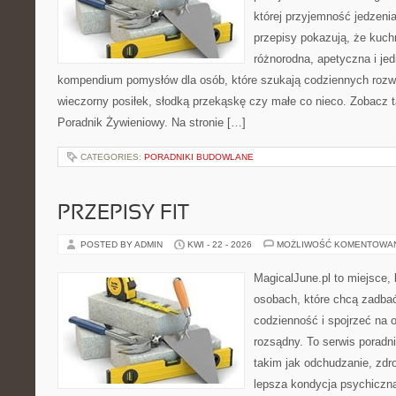
której przyjemność jedzeni
przepisy pokazują, że kuc
różnorodna, apetyczna i je
kompendium pomysłów dla osób, które szukają codziennych rozwi
wieczorny posiłek, słodką przekąskę czy małe co nieco. Zobacz 
Poradnik Żywieniowy. Na stronie […]
CATEGORIES:
PORADNIKI BUDOWLANE
PRZEPISY FIT
POSTED BY ADMIN
KWI - 22 - 2026
MOŻLIWOŚĆ KOMENTOWA
MagicalJune.pl to miejsce, 
osobach, które chcą zadbać
codzienność i spojrzeć na 
rozsądny. To serwis porad
takim jak odchudzanie, zdro
lepsza kondycja psychiczn