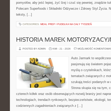
pomysłów, aby jeść lepiej, żyć lżej i czuć się pewniej, znajdzie tu
Polecam Superfoods i Składniki Odżywcze i Zdrowy Styl Życia. N
teksty, […]
CATEGORIES:
MEAL PREP I PUDEŁKA NA CAŁY TYDZIEŃ
HISTORIA MAREK MOTORYZACY
POSTED BY ADMIN
KWI - 21 - 2026
MOŻLIWOŚĆ KOMENTOWA
Auto Jarmark to współczesn
pasjonują się światem poja
myślą o czytelnikach, któr
tematach związanych z mot
szukają treści podanych w 
Strona skupia się na tym, 
czterech kółek oraz osób obserwujących rozwój branży jest napr
technologiach, trendach rynkowych, bezpieczeństwie, ekologii, t
codziennych zagadnieniach związanych z […]