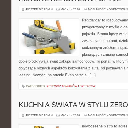
POSTED BY ADMIN
MAJ - 4 - 2026
MOŻLIWOŚĆ KOMENTOWAN
Rentdabcar to rozbudowany 
przygotowany z myślą o oso
pojazdu. Strona łączy wiel
związanych z autami, dzię
codziennym źródłem inspira
planujących zmianę samocho
dopiero odkrywają świat zakupu samochodów. To portal, w który
dotyczące różnych aspektów korzystania z auta, od poznawania 
leasing. Nowości na stronie Eksploatacja i […]
CATEGORIES:
PRZEWÓZ TOWARÓW I SPEDYCJA
KUCHNIA ŚWIATA W STYLU ZER
POSTED BY ADMIN
MAJ - 4 - 2026
MOŻLIWOŚĆ KOMENTOWAN
nowoczesne bistro to adres