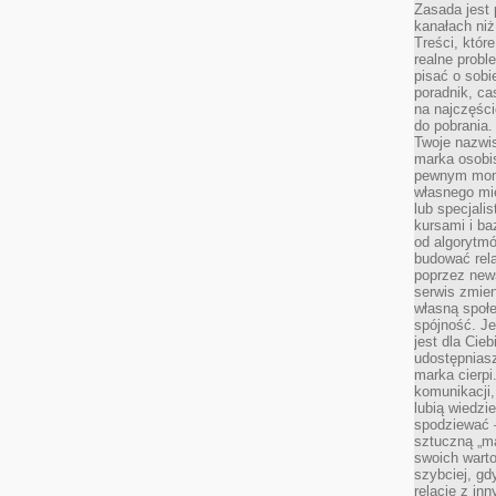
Zasada jest p
kanałach niż
Treści, któr
realne probl
pisać o sob
poradnik, ca
na najczęści
do pobrania
Twoje nazwi
marka osobis
pewnym mome
własnego mie
lub specjali
kursami i ba
od algorytm
budować rela
poprzez news
serwis zmien
własną społe
spójność. Je
jest dla Cie
udostępniasz
marka cierpi
komunikacji,
lubią wiedzi
spodziewać —
sztuczną „m
swoich warto
szybciej, gd
relacje z in