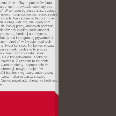
aszać do wspólnych projektów, brać
arzeniach, prowadzić webinary czy
e”. W ten sposób poszerzasz zasięg i
 nowych grup odbiorców, jednocześnie
 innych. Nie zapominaj też o stronie
udzie ufają ludziom, nie logotypom.
lis Twojej pracy, drobnych porażek,
błędów czy zwykłej codzienności
stajesz się bardziej autentyczny.
każdy ma inną granicę prywatności,
 „normalności” w świecie idealnych
ła na Twoją korzyść. Na koniec ważna
anie marki osobistej to proces
wy. Nie chodzi o szybki skok
, ale o konsekwentne, spokojne
 zaufania. Z czasem to zaufanie
 w realne efekty: zaproszenia do
nferencji, nowych projektów i
eśli będziesz wytrwały, autentyczny i
woja marka osobista zacznie
Ciebie, nawet gdy akurat nie będziesz
ać.