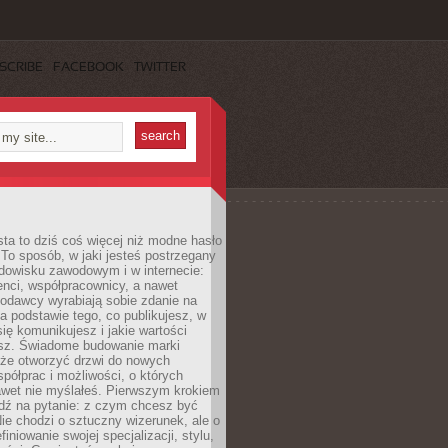
SCRIBE
FACEBOOK
TWITTER
ta to dziś coś więcej niż modne hasło
 To sposób, w jaki jesteś postrzegany
dowisku zawodowym i w internecie:
ienci, współpracownicy, a nawet
codawcy wyrabiają sobie zdanie na
a podstawie tego, co publikujesz, w
się komunikujesz i jakie wartości
esz. Świadome budowanie marki
oże otworzyć drzwi do nowych
spółprac i możliwości, o których
awet nie myślałeś. Pierwszym krokiem
edź na pytanie: z czym chcesz być
ie chodzi o sztuczny wizerunek, ale o
iniowanie swojej specjalizacji, stylu,