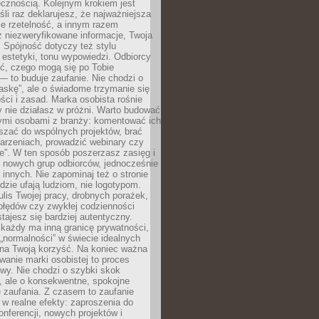
cznością. Kolejnym krokiem jest
śli raz deklarujesz, że najważniejsza
bie rzetelność, a innym razem
 niezweryfikowane informacje, Twoja
. Spójność dotyczy też stylu
 estetyki, tonu wypowiedzi. Odbiorcy
eć, czego mogą się po Tobie
 to buduje zaufanie. Nie chodzi o
askę”, ale o świadome trzymanie się
ści i zasad. Marka osobista rośnie
y nie działasz w próżni. Warto budować
nymi osobami z branży: komentować ich
aszać do wspólnych projektów, brać
arzeniach, prowadzić webinary czy
e”. W ten sposób poszerzasz zasięg i
 nowych grup odbiorców, jednocześnie
 innych. Nie zapominaj też o stronie
udzie ufają ludziom, nie logotypom.
lis Twojej pracy, drobnych porażek,
błędów czy zwykłej codzienności
stajesz się bardziej autentyczny.
każdy ma inną granicę prywatności,
 „normalności” w świecie idealnych
ła na Twoją korzyść. Na koniec ważna
anie marki osobistej to proces
wy. Nie chodzi o szybki skok
, ale o konsekwentne, spokojne
 zaufania. Z czasem to zaufanie
 w realne efekty: zaproszenia do
nferencji, nowych projektów i