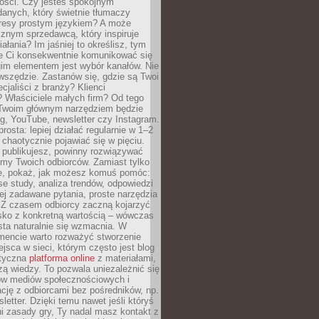
tości. Czy jesteś spokojnym
danych, który świetnie tłumaczy
resy prostym językiem? A może
znym sprzedawcą, który inspiruje
iałania? Im jaśniej to określisz, tym
ie Ci konsekwentnie komunikować się
gim elementem jest wybór kanałów. Nie
wszędzie. Zastanów się, gdzie są Twoi
cjaliści z branży? Klienci
? Właściciele małych firm? Od tego
 Twoim głównym narzędziem będzie
og, YouTube, newsletter czy Instagram.
rosta: lepiej działać regularnie w 1–2
 chaotycznie pojawiać się w pięciu.
e publikujesz, powinny rozwiązywać
emy Twoich odbiorców. Zamiast tylko
ie, pokaż, jak możesz komuś pomóc:
se study, analiza trendów, odpowiedzi
ej zadawane pytania, proste narzędzia
. Z czasem odbiorcy zaczną kojarzyć
sko z konkretną wartością – wówczas
ta naturalnie się wzmacnia. W
ncie warto rozważyć stworzenie
jsca w sieci, którym często jest blog
styczna
platforma online
z materiałami,
zą wiedzy. To pozwala uniezależnić się
ów mediów społecznościowych i
cję z odbiorcami bez pośredników, np.
letter. Dzięki temu nawet jeśli któryś
i zasady gry, Ty nadal masz kontakt z