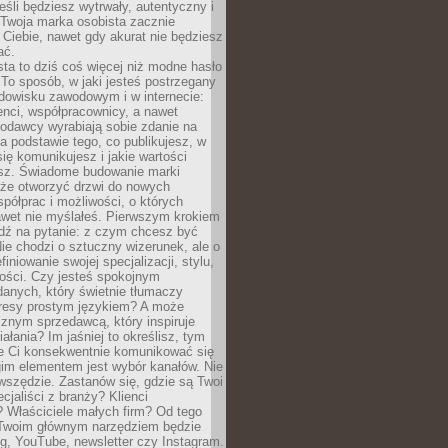
eśli będziesz wytrwały, autentyczny i
woja marka osobista zacznie
Ciebie, nawet gdy akurat nie będziesz
ać.
ta to dziś coś więcej niż modne hasło
 To sposób, w jaki jesteś postrzegany
dowisku zawodowym i w internecie:
ienci, współpracownicy, a nawet
codawcy wyrabiają sobie zdanie na
a podstawie tego, co publikujesz, w
się komunikujesz i jakie wartości
esz. Świadome budowanie marki
oże otworzyć drzwi do nowych
spółprac i możliwości, o których
awet nie myślałeś. Pierwszym krokiem
edź na pytanie: z czym chcesz być
ie chodzi o sztuczny wizerunek, ale o
iniowanie swojej specjalizacji, stylu,
tości. Czy jesteś spokojnym
danych, który świetnie tłumaczy
resy prostym językiem? A może
znym sprzedawcą, który inspiruje
iałania? Im jaśniej to określisz, tym
ie Ci konsekwentnie komunikować się
gim elementem jest wybór kanałów. Nie
wszędzie. Zastanów się, gdzie są Twoi
cjaliści z branży? Klienci
? Właściciele małych firm? Od tego
 Twoim głównym narzędziem będzie
og, YouTube, newsletter czy Instagram.