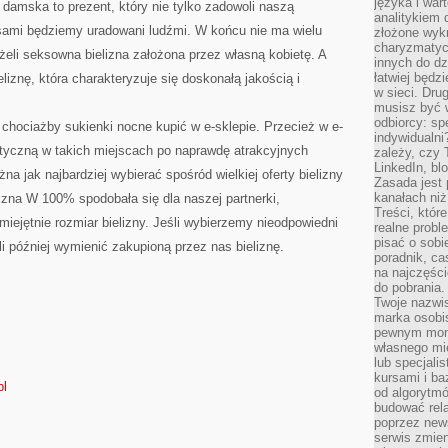
języka i war
 damska to prezent, który nie tylko zadowoli naszą
analitykiem 
 sami będziemy uradowani ludźmi. W końcu nie ma wielu
złożone wyk
charyzmatyc
iżeli seksowna bielizna założona przez własną kobietę. A
innych do dz
łatwiej będz
iznę, która charakteryzuje się doskonałą jakością i
w sieci. Dru
musisz być 
odbiorcy: spe
chociażby sukienki nocne kupić w e-sklepie. Przecież w e-
indywidualni
otyczną w takich miejscach po naprawdę atrakcyjnych
zależy, czy
LinkedIn, bl
a jak najbardziej wybierać spośród wielkiej oferty bielizny
Zasada jest p
kanałach niż
elizna W 100% spodobała się dla naszej partnerki,
Treści, któr
ejętnie rozmiar bielizny. Jeśli wybierzemy nieodpowiedni
realne probl
pisać o sob
 później wymienić zakupioną przez nas bieliznę.
poradnik, ca
na najczęści
do pobrania
Twoje nazwi
marka osobis
pewnym mome
własnego mie
lub specjali
kursami i ba
pl
od algorytm
budować rela
poprzez news
serwis zmien