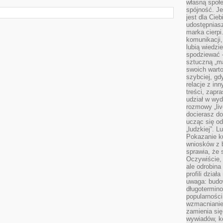
własną społe
spójność. Je
jest dla Cie
udostępniasz
marka cierpi
komunikacji,
lubią wiedzi
spodziewać —
sztuczną „m
swoich warto
szybciej, gd
relacje z in
treści, zapr
udział w wyd
rozmowy „liv
docierasz do
ucząc się od
„ludzkiej”. L
Pokazanie ku
wniosków z 
sprawia, że 
Oczywiście, 
ale odrobina
profili dzia
uwaga: budow
długotermino
popularności
wzmacnianie
zamienia się
wywiadów, ko