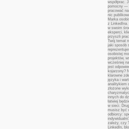
współprac. J
pomocny — T
pracować na 
nic publikow
Marka osobis
z LinkedIna.
w swoim śro
eksperci, kl
przyszli pra
Twój temat n
jaki sposób 
reprezentuj
osobistej m
projektów, w
wcześniej n
jest odpowi
kojarzony? N
klarowne zdef
języka i war
analitykiem 
złożone wyk
charyzmatyc
innych do dz
łatwiej będz
w sieci. Dru
musisz być 
odbiorcy: spe
indywidualni
zależy, czy
LinkedIn, bl