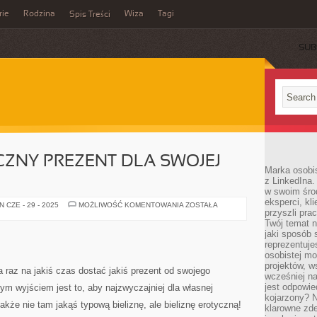
rie
Rodzina
Wiza
Tagi
Spis Treści
SUB
ZNY PREZENT DLA SWOJEJ
Marka osobis
z LinkedIna.
w swoim śro
eksperci, kl
ZRÓB
 CZE - 29 - 2025
MOŻLIWOŚĆ KOMENTOWANIA
ZOSTAŁA
przyszli pra
FANTASTYCZNY
PREZENT
Twój temat n
DLA
jaki sposób 
SWOJEJ
KOBIETY!
reprezentuj
osobistej m
projektów, w
a raz na jakiś czas dostać jakiś prezent od swojego
wcześniej n
jest odpowi
ym wyjściem jest to, aby najzwyczajniej dla własnej
kojarzony? N
kże nie tam jakąś typową bieliznę, ale bieliznę erotyczną!
klarowne zdef