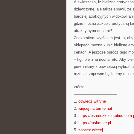
A zwłaszcza, iż bielizna erotyczna
dziewczynę, ale także sprawi, że
bardziej atrakcyjnych widoków, an
gdzie można zakupić erotyczną biel
atrakcyjnymi cenami?
Znakomitym wyjściem jest to, aby 
sklepach można kupić bieliznę er
cenach. A jeszcze oprócz tego możn
– figi, bielizna nocna, etc. Aby bi
powinniśmy z pewnością wybrać umi
rozmiar, zapewne będziemy musieli
źródło:
———————————
1.
odwiedź witrynę
2.
więcej na ten temat
3.
https://przedszkole-kubus.com.
4.
https://rushmore.pl
5.
zobacz więcej