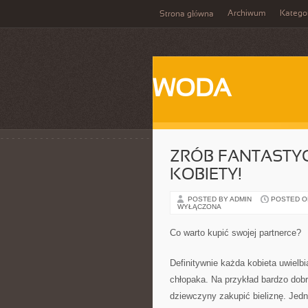
Archiwum
Katego
Strona główna
WODA
ZRÓB FANTASTYC
KOBIETY!
POSTED BY ADMIN
POSTED ON
WYŁĄCZONA
Co warto kupić swojej partnerce?
Definitywnie każda kobieta uwielbi
chłopaka. Na przykład bardzo dobr
dziewczyny zakupić bieliznę. Jedna