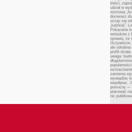
treści, zapr
udział w wyd
rozmowy „liv
docierasz do
ucząc się od
„ludzkiej”. L
Pokazanie ku
wniosków z 
sprawia, że 
Oczywiście, 
ale odrobina
profili dzia
uwaga: budow
długotermino
popularności
wzmacnianie
zamienia się
wywiadów, ko
współprac. J
pomocny — T
pracować na 
nic publikow