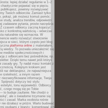
rosta: lepiej działać regularnie w 1–2
 chaotycznie pojawiać się w pięciu.
e publikujesz, powinny rozwiązywać
emy Twoich odbiorców. Zamiast tylko
ie, pokaż, jak możesz komuś pomóc:
se study, analiza trendów, odpowiedzi
ej zadawane pytania, proste narzędzia
. Z czasem odbiorcy zaczną kojarzyć
sko z konkretną wartością – wówczas
ta naturalnie się wzmacnia. W
ncie warto rozważyć stworzenie
jsca w sieci, którym często jest blog
styczna
platforma online
z materiałami,
zą wiedzy. To pozwala uniezależnić się
ów mediów społecznościowych i
cję z odbiorcami bez pośredników, np.
letter. Dzięki temu nawet jeśli któryś
i zasady gry, Ty nadal masz kontakt z
cznością. Kolejnym krokiem jest
śli raz deklarujesz, że najważniejsza
bie rzetelność, a innym razem
 niezweryfikowane informacje, Twoja
. Spójność dotyczy też stylu
 estetyki, tonu wypowiedzi. Odbiorcy
eć, czego mogą się po Tobie
 to buduje zaufanie. Nie chodzi o
askę”, ale o świadome trzymanie się
ści i zasad. Marka osobista rośnie
y nie działasz w próżni. Warto budować
nymi osobami z branży: komentować ich