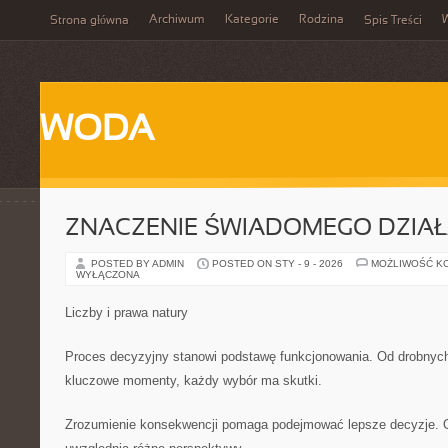
Archiwum
Kategorie
Rodzina
Strona główna
Spis Treści
WODA
ZNACZENIE ŚWIADOMEGO DZIAŁ
POSTED BY ADMIN
POSTED ON STY - 9 - 2026
MOŻLIWOŚĆ K
WYŁĄCZONA
Liczby i prawa natury
Proces decyzyjny stanowi podstawę funkcjonowania. Od drobnyc
kluczowe momenty, każdy wybór ma skutki.
Zrozumienie konsekwencji pomaga podejmować lepsze decyzje. O