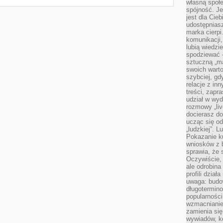
własną społe
spójność. Je
jest dla Cie
udostępniasz
marka cierpi
komunikacji,
lubią wiedzi
spodziewać —
sztuczną „m
swoich warto
szybciej, gd
relacje z in
treści, zapr
udział w wyd
rozmowy „liv
docierasz do
ucząc się od
„ludzkiej”. L
Pokazanie ku
wniosków z 
sprawia, że 
Oczywiście, 
ale odrobina
profili dzia
uwaga: budow
długotermino
popularności
wzmacnianie
zamienia się
wywiadów, ko