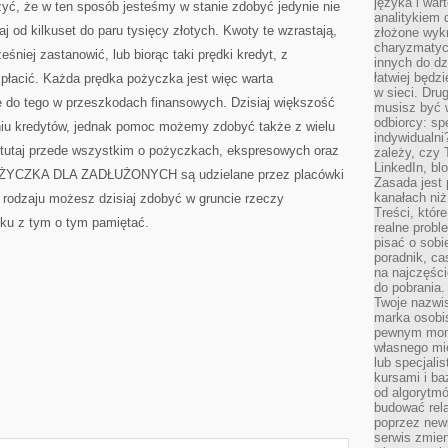
języka i war
yć, że w ten sposób jesteśmy w stanie zdobyć jedynie nie
analitykiem 
 od kilkuset do paru tysięcy złotych. Kwoty te wzrastają,
złożone wyk
charyzmatyc
śniej zastanowić, lub biorąc taki prędki kredyt, z
innych do dz
łatwiej będz
płacić. Każda prędka pożyczka jest więc warta
w sieci. Dru
ę do tego w przeszkodach finansowych. Dzisiaj większość
musisz być 
odbiorcy: spe
aniu kredytów, jednak pomoc możemy zdobyć także z wielu
indywidualni
utaj przede wszystkim o pożyczkach, ekspresowych oraz
zależy, czy
LinkedIn, bl
POŻYCZKA DLA ZADŁUŻONYCH są udzielane przez placówki
Zasada jest p
kanałach niż
rodzaju możesz dzisiaj zdobyć w gruncie rzeczy
Treści, któr
zku z tym o tym pamiętać.
realne probl
pisać o sob
poradnik, ca
na najczęści
do pobrania
Twoje nazwi
marka osobis
pewnym mome
własnego mie
lub specjali
kursami i ba
od algorytm
budować rela
poprzez news
serwis zmien