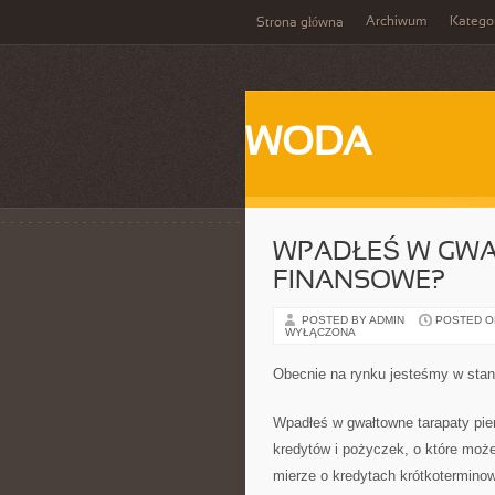
Archiwum
Katego
Strona główna
WODA
WPADŁEŚ W GWA
FINANSOWE?
POSTED BY ADMIN
POSTED ON 
WYŁĄCZONA
Obecnie na rynku jesteśmy w stan
Wpadłeś w gwałtowne tarapaty pien
kredytów i pożyczek, o które może
mierze o kredytach krótkotermin