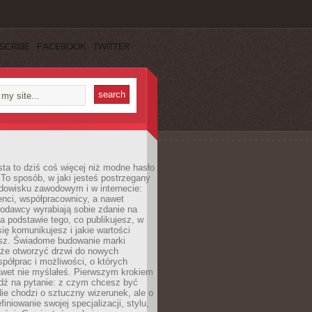
SCRIBE
FACEBOOK
TWITTER
ta to dziś coś więcej niż modne hasło
 To sposób, w jaki jesteś postrzegany
dowisku zawodowym i w internecie:
ienci, współpracownicy, a nawet
codawcy wyrabiają sobie zdanie na
a podstawie tego, co publikujesz, w
się komunikujesz i jakie wartości
esz. Świadome budowanie marki
oże otworzyć drzwi do nowych
spółprac i możliwości, o których
awet nie myślałeś. Pierwszym krokiem
edź na pytanie: z czym chcesz być
ie chodzi o sztuczny wizerunek, ale o
iniowanie swojej specjalizacji, stylu,