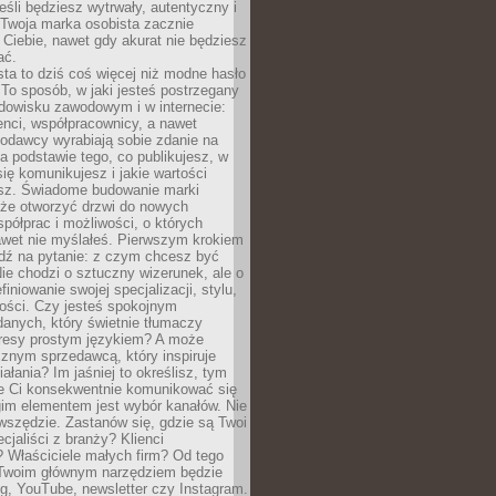
eśli będziesz wytrwały, autentyczny i
woja marka osobista zacznie
Ciebie, nawet gdy akurat nie będziesz
ać.
ta to dziś coś więcej niż modne hasło
 To sposób, w jaki jesteś postrzegany
dowisku zawodowym i w internecie:
ienci, współpracownicy, a nawet
codawcy wyrabiają sobie zdanie na
a podstawie tego, co publikujesz, w
się komunikujesz i jakie wartości
esz. Świadome budowanie marki
oże otworzyć drzwi do nowych
spółprac i możliwości, o których
awet nie myślałeś. Pierwszym krokiem
edź na pytanie: z czym chcesz być
ie chodzi o sztuczny wizerunek, ale o
iniowanie swojej specjalizacji, stylu,
tości. Czy jesteś spokojnym
danych, który świetnie tłumaczy
resy prostym językiem? A może
znym sprzedawcą, który inspiruje
iałania? Im jaśniej to określisz, tym
ie Ci konsekwentnie komunikować się
gim elementem jest wybór kanałów. Nie
wszędzie. Zastanów się, gdzie są Twoi
cjaliści z branży? Klienci
? Właściciele małych firm? Od tego
 Twoim głównym narzędziem będzie
og, YouTube, newsletter czy Instagram.