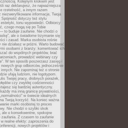
cznością. Kolejnym krokiem jest
śli raz deklarujesz, że najważniejsza
bie rzetelność, a innym razem
 niezweryfikowane informacje, Twoja
. Spójność dotyczy też stylu
 estetyki, tonu wypowiedzi. Odbiorcy
eć, czego mogą się po Tobie
 to buduje zaufanie. Nie chodzi o
askę”, ale o świadome trzymanie się
ści i zasad. Marka osobista rośnie
y nie działasz w próżni. Warto budować
nymi osobami z branży: komentować ich
aszać do wspólnych projektów, brać
arzeniach, prowadzić webinary czy
e”. W ten sposób poszerzasz zasięg i
 nowych grup odbiorców, jednocześnie
 innych. Nie zapominaj też o stronie
udzie ufają ludziom, nie logotypom.
lis Twojej pracy, drobnych porażek,
błędów czy zwykłej codzienności
stajesz się bardziej autentyczny.
każdy ma inną granicę prywatności,
 „normalności” w świecie idealnych
ła na Twoją korzyść. Na koniec ważna
anie marki osobistej to proces
wy. Nie chodzi o szybki skok
, ale o konsekwentne, spokojne
 zaufania. Z czasem to zaufanie
 w realne efekty: zaproszenia do
nferencji, nowych projektów i