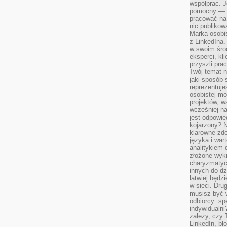
współprac. J
pomocny — T
pracować na 
nic publikow
Marka osobis
z LinkedIna.
w swoim śro
eksperci, kl
przyszli pra
Twój temat n
jaki sposób 
reprezentuj
osobistej m
projektów, w
wcześniej n
jest odpowi
kojarzony? N
klarowne zdef
języka i war
analitykiem 
złożone wyk
charyzmatyc
innych do dz
łatwiej będz
w sieci. Dru
musisz być 
odbiorcy: spe
indywidualni
zależy, czy
LinkedIn, bl