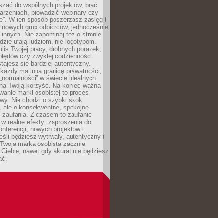
aszać do wspólnych projektów, brać
arzeniach, prowadzić webinary czy
e”. W ten sposób poszerzasz zasięg i
 nowych grup odbiorców, jednocześnie
 innych. Nie zapominaj też o stronie
udzie ufają ludziom, nie logotypom.
lis Twojej pracy, drobnych porażek,
błędów czy zwykłej codzienności
stajesz się bardziej autentyczny.
każdy ma inną granicę prywatności,
 „normalności” w świecie idealnych
ła na Twoją korzyść. Na koniec ważna
anie marki osobistej to proces
wy. Nie chodzi o szybki skok
, ale o konsekwentne, spokojne
 zaufania. Z czasem to zaufanie
 w realne efekty: zaproszenia do
nferencji, nowych projektów i
eśli będziesz wytrwały, autentyczny i
woja marka osobista zacznie
Ciebie, nawet gdy akurat nie będziesz
ać.