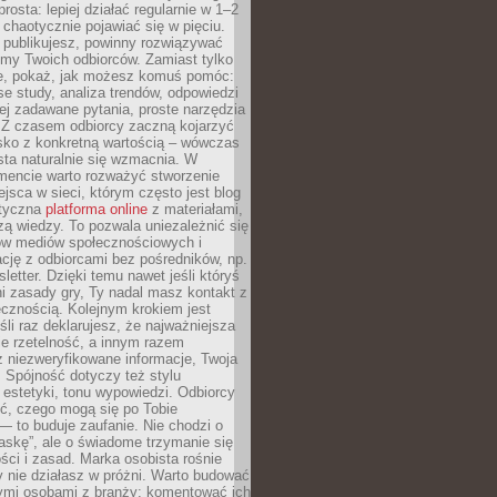
rosta: lepiej działać regularnie w 1–2
 chaotycznie pojawiać się w pięciu.
e publikujesz, powinny rozwiązywać
emy Twoich odbiorców. Zamiast tylko
ie, pokaż, jak możesz komuś pomóc:
se study, analiza trendów, odpowiedzi
ej zadawane pytania, proste narzędzia
. Z czasem odbiorcy zaczną kojarzyć
sko z konkretną wartością – wówczas
ta naturalnie się wzmacnia. W
ncie warto rozważyć stworzenie
jsca w sieci, którym często jest blog
styczna
platforma online
z materiałami,
zą wiedzy. To pozwala uniezależnić się
ów mediów społecznościowych i
cję z odbiorcami bez pośredników, np.
letter. Dzięki temu nawet jeśli któryś
i zasady gry, Ty nadal masz kontakt z
cznością. Kolejnym krokiem jest
śli raz deklarujesz, że najważniejsza
bie rzetelność, a innym razem
 niezweryfikowane informacje, Twoja
. Spójność dotyczy też stylu
 estetyki, tonu wypowiedzi. Odbiorcy
eć, czego mogą się po Tobie
 to buduje zaufanie. Nie chodzi o
askę”, ale o świadome trzymanie się
ści i zasad. Marka osobista rośnie
y nie działasz w próżni. Warto budować
nymi osobami z branży: komentować ich