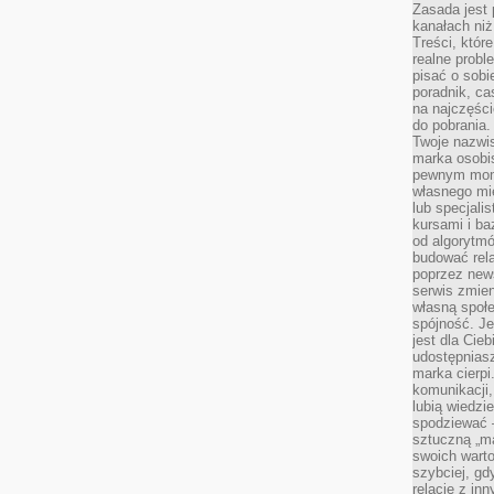
Zasada jest p
kanałach niż
Treści, któr
realne probl
pisać o sob
poradnik, ca
na najczęści
do pobrania
Twoje nazwi
marka osobis
pewnym mome
własnego mie
lub specjali
kursami i ba
od algorytm
budować rela
poprzez news
serwis zmien
własną społe
spójność. Je
jest dla Cie
udostępniasz
marka cierpi
komunikacji,
lubią wiedzi
spodziewać —
sztuczną „m
swoich warto
szybciej, gd
relacje z in