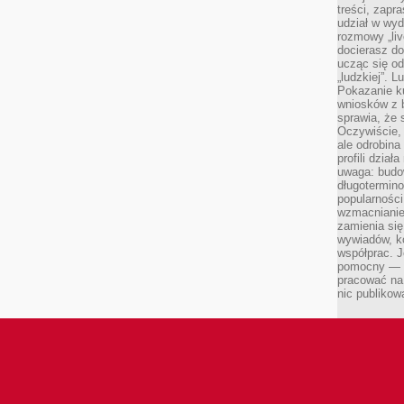
treści, zapr
udział w wyd
rozmowy „liv
docierasz do
ucząc się od
„ludzkiej”. L
Pokazanie ku
wniosków z 
sprawia, że 
Oczywiście, 
ale odrobina
profili dzia
uwaga: budow
długotermino
popularności
wzmacnianie
zamienia się
wywiadów, ko
współprac. J
pomocny — T
pracować na 
nic publikow