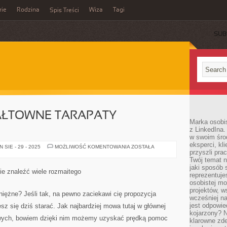
rie
Rodzina
Wiza
Tagi
Spis Treści
SUB
ŁTOWNE TARAPATY
Marka osobis
z LinkedIna.
w swoim śro
eksperci, kl
WPADŁEŚ
SIE - 29 - 2025
MOŻLIWOŚĆ KOMENTOWANIA
ZOSTAŁA
przyszli pra
W
GWAŁTOWNE
Twój temat n
TARAPATY
jaki sposób 
FINANSOWE?
ie znaleźć wiele rozmaitego
reprezentuj
osobistej m
projektów, w
iężne? Jeśli tak, na pewno zaciekawi cię propozycja
wcześniej n
jest odpowi
sz się dziś starać. Jak najbardziej mowa tutaj w głównej
kojarzony? N
owych, bowiem dzięki nim możemy uzyskać prędką pomoc
klarowne zdef