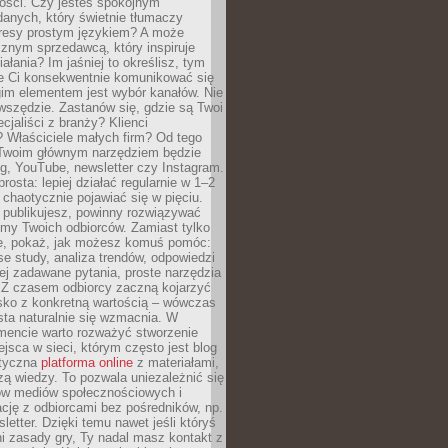
tości. Czy jesteś spokojnym
danych, który świetnie tłumaczy
resy prostym językiem? A może
znym sprzedawcą, który inspiruje
iałania? Im jaśniej to określisz, tym
ie Ci konsekwentnie komunikować się
gim elementem jest wybór kanałów. Nie
wszędzie. Zastanów się, gdzie są Twoi
cjaliści z branży? Klienci
? Właściciele małych firm? Od tego
 Twoim głównym narzędziem będzie
og, YouTube, newsletter czy Instagram.
rosta: lepiej działać regularnie w 1–2
 chaotycznie pojawiać się w pięciu.
e publikujesz, powinny rozwiązywać
emy Twoich odbiorców. Zamiast tylko
ie, pokaż, jak możesz komuś pomóc:
se study, analiza trendów, odpowiedzi
ej zadawane pytania, proste narzędzia
. Z czasem odbiorcy zaczną kojarzyć
sko z konkretną wartością – wówczas
ta naturalnie się wzmacnia. W
ncie warto rozważyć stworzenie
jsca w sieci, którym często jest blog
styczna
platforma online
z materiałami,
zą wiedzy. To pozwala uniezależnić się
ów mediów społecznościowych i
cję z odbiorcami bez pośredników, np.
letter. Dzięki temu nawet jeśli któryś
i zasady gry, Ty nadal masz kontakt z