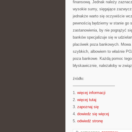
finansową. Jednak należy zaznacz
wysokie sumy, sięgające zazwyczaj
jednakże warto się oczywiście wcze
pewnością będziemy w stanie go s
zastanowienia, by nie pogrążyć si
banków specjalizuje się w udziel
placówek poza bankowych. Mowa t
szybkich, albowiem to właśnie 
poza bankowe. Każdą pomoc tego 
błyskawicznie, należałoby w zwią
źródło:
———————————
1.
więcej informacji
2.
więcej tutaj
3.
zapoznaj się
4.
dowiedz się więcej
5.
odwiedź stronę