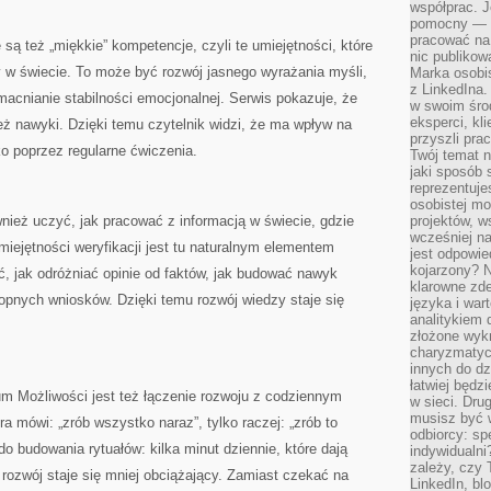
współprac. J
pomocny — T
pracować na 
są też „miękkie” kompetencje, czyli te umiejętności, które
nic publikow
 w świecie. To może być rozwój jasnego wyrażania myśli,
Marka osobis
z LinkedIna.
acnianie stabilności emocjonalnej. Serwis pokazuje, że
w swoim śro
eksperci, kl
 też nawyki. Dzięki temu czytelnik widzi, że ma wpływ na
przyszli pra
ko poprzez regularne ćwiczenia.
Twój temat n
jaki sposób 
reprezentuj
osobistej m
nież uczyć, jak pracować z informacją w świecie, gdzie
projektów, w
wcześniej n
iejętności weryfikacji jest tu naturalnym elementem
jest odpowi
kojarzony? N
, jak odróżniać opinie od faktów, jak budować nawyk
klarowne zdef
opnych wniosków. Dzięki temu rozwój wiedzy staje się
języka i war
analitykiem 
złożone wyk
charyzmatyc
innych do dz
łatwiej będz
ium Możliwości jest też łączenie rozwoju z codziennym
w sieci. Dru
musisz być 
ra mówi: „zrób wszystko naraz”, tylko raczej: „zrób to
odbiorcy: spe
o budowania rytuałów: kilka minut dziennie, które dają
indywidualni
zależy, czy
rozwój staje się mniej obciążający. Zamiast czekać na
LinkedIn, bl