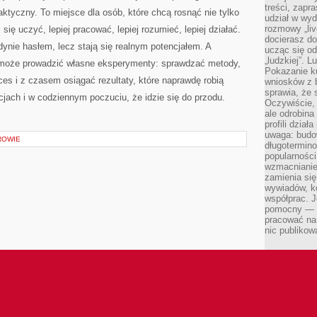
treści, zapr
aktyczny. To miejsce dla osób, które chcą rosnąć nie tylko
udział w wyd
rozmowy „liv
j się uczyć, lepiej pracować, lepiej rozumieć, lepiej działać.
docierasz do
dynie hasłem, lecz stają się realnym potencjałem. A
ucząc się od
„ludzkiej”. L
y może prowadzić własne eksperymenty: sprawdzać metody,
Pokazanie ku
es i z czasem osiągać rezultaty, które naprawdę robią
wniosków z 
sprawia, że 
cjach i w codziennym poczuciu, że idzie się do przodu.
Oczywiście, 
ale odrobina
profili dzia
uwaga: budow
ROWIE
długotermino
popularności
wzmacnianie
zamienia się
wywiadów, ko
współprac. J
pomocny — T
pracować na 
nic publikow