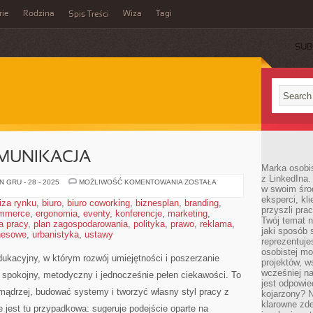
rie
Rodzina
Wiza
Tagi
Spis Treści
SUB
OMUNIKACJA
Marka osobis
z LinkedIna.
TRANSPORT
 GRU - 28 - 2025
MOŻLIWOŚĆ KOMENTOWANIA
ZOSTAŁA
w swoim śro
I
KOMUNIKACJA
eksperci, kl
iza rynku
,
biuro
,
biuro coworking
,
biznesplan
,
branding
,
przyszli pra
mmerce
,
ergonomia
,
eventy
,
konferencje
,
marketing
,
Twój temat n
a pracy
,
plan zagospodarowania
,
polityka
,
prawo
,
reklama
,
jaki sposób 
znesowe
,
urbanistyka
,
ustawy
reprezentuj
osobistej m
dukacyjny, w którym rozwój umiejętności i poszerzanie
projektów, w
wcześniej n
 spokojny, metodyczny i jednocześnie pełen ciekawości. To
jest odpowi
mądrzej, budować systemy i tworzyć własny styl pracy z
kojarzony? N
klarowne zdef
e jest tu przypadkowa: sugeruje podejście oparte na