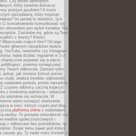
tości. Czy jesteś spokojnym
danych, który świetnie tłumaczy
resy prostym językiem? A może
znym sprzedawcą, który inspiruje
iałania? Im jaśniej to określisz, tym
ie Ci konsekwentnie komunikować się
gim elementem jest wybór kanałów. Nie
wszędzie. Zastanów się, gdzie są Twoi
cjaliści z branży? Klienci
? Właściciele małych firm? Od tego
 Twoim głównym narzędziem będzie
og, YouTube, newsletter czy Instagram.
rosta: lepiej działać regularnie w 1–2
 chaotycznie pojawiać się w pięciu.
e publikujesz, powinny rozwiązywać
emy Twoich odbiorców. Zamiast tylko
ie, pokaż, jak możesz komuś pomóc:
se study, analiza trendów, odpowiedzi
ej zadawane pytania, proste narzędzia
. Z czasem odbiorcy zaczną kojarzyć
sko z konkretną wartością – wówczas
ta naturalnie się wzmacnia. W
ncie warto rozważyć stworzenie
jsca w sieci, którym często jest blog
styczna
platforma online
z materiałami,
zą wiedzy. To pozwala uniezależnić się
ów mediów społecznościowych i
cję z odbiorcami bez pośredników, np.
letter. Dzięki temu nawet jeśli któryś
i zasady gry, Ty nadal masz kontakt z