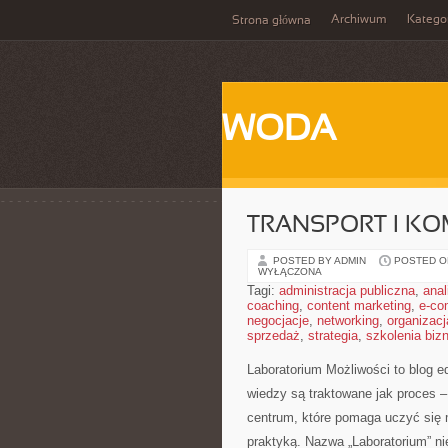
Archiwum
Katego
Strona główna
WODA
TRANSPORT I K
POSTED BY ADMIN
POSTED ON
WYŁĄCZONA
Tagi:
administracja publiczna
,
anal
coaching
,
content marketing
,
e-co
negocjacje
,
networking
,
organizacj
sprzedaż
,
strategia
,
szkolenia bi
Laboratorium Możliwości to blog e
wiedzy są traktowane jak proces –
centrum, które pomaga uczyć się 
praktyką. Nazwa „Laboratorium” ni