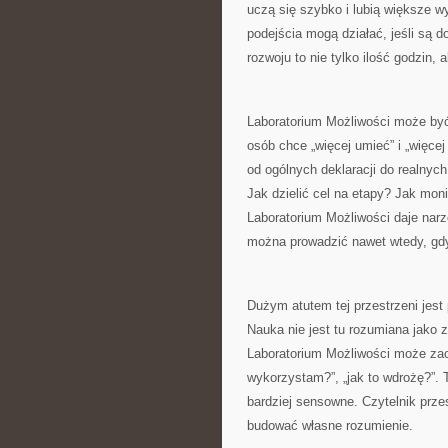
uczą się szybko i lubią większe w
podejścia mogą działać, jeśli są 
rozwoju to nie tylko ilość godzin, a
Laboratorium Możliwości może być
osób chce „więcej umieć” i „więcej
od ogólnych deklaracji do realnyc
Jak dzielić cel na etapy? Jak mo
Laboratorium Możliwości daje narz
można prowadzić nawet wtedy, gdy 
Dużym atutem tej przestrzeni jest
Nauka nie jest tu rozumiana jako z
Laboratorium Możliwości może zach
wykorzystam?”, „jak to wdrożę?”. 
bardziej sensowne. Czytelnik prze
budować własne rozumienie.