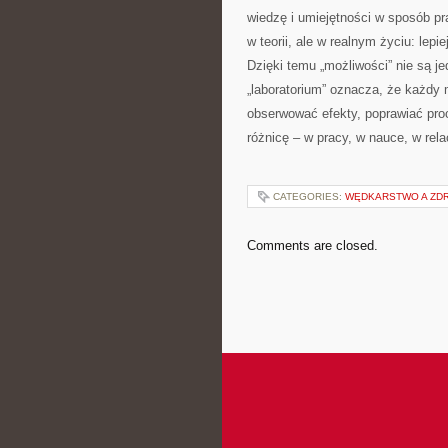
wiedzę i umiejętności w sposób pr
w teorii, ale w realnym życiu: lepie
Dzięki temu „możliwości” nie są je
„laboratorium” oznacza, że każd
obserwować efekty, poprawiać proc
różnicę – w pracy, w nauce, w rela
CATEGORIES:
WĘDKARSTWO A ZD
Comments are closed.