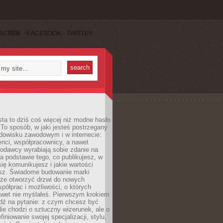
SCRIBE
FACEBOOK
TWITTER
ta to dziś coś więcej niż modne hasło
 To sposób, w jaki jesteś postrzegany
dowisku zawodowym i w internecie:
ienci, współpracownicy, a nawet
codawcy wyrabiają sobie zdanie na
a podstawie tego, co publikujesz, w
się komunikujesz i jakie wartości
esz. Świadome budowanie marki
oże otworzyć drzwi do nowych
spółprac i możliwości, o których
awet nie myślałeś. Pierwszym krokiem
edź na pytanie: z czym chcesz być
ie chodzi o sztuczny wizerunek, ale o
iniowanie swojej specjalizacji, stylu,