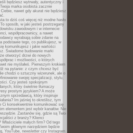
eśli będziesz wytrwały, autentyczny i
woja marka osobista zacznie
Ciebie, nawet gdy akurat nie będziesz
ać.
ta to dziś coś więcej niż modne hasło
 To sposób, w jaki jesteś postrzegany
dowisku zawodowym i w internecie:
ienci, współpracownicy, a nawet
codawcy wyrabiają sobie zdanie na
a podstawie tego, co publikujesz, w
się komunikujesz i jakie wartości
esz. Świadome budowanie marki
oże otworzyć drzwi do nowych
spółprac i możliwości, o których
awet nie myślałeś. Pierwszym krokiem
edź na pytanie: z czym chcesz być
ie chodzi o sztuczny wizerunek, ale o
iniowanie swojej specjalizacji, stylu,
tości. Czy jesteś spokojnym
danych, który świetnie tłumaczy
resy prostym językiem? A może
znym sprzedawcą, który inspiruje
iałania? Im jaśniej to określisz, tym
ie Ci konsekwentnie komunikować się
gim elementem jest wybór kanałów. Nie
wszędzie. Zastanów się, gdzie są Twoi
cjaliści z branży? Klienci
? Właściciele małych firm? Od tego
 Twoim głównym narzędziem będzie
og, YouTube, newsletter czy Instagram.