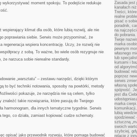
Zasada jest p
ię wykorzystywać moment spokoju. To podejście redukuje
kanałach niż
zość.
Treści, któr
realne probl
pisać o sob
poradnik, ca
 wspierający klimat dla osób, które lubią rozwój, ale nie
na najczęści
do pobrania
o poprawiania siebie. Serwis może przypominać, że
Twoje nazwi
marka osobis
a regeneracja wspiera koncentrację. Uczy, że rozwój nie
pewnym mome
 współpracy z sobą. To ważne, bo wiele osób rezygnuje nie
własnego mie
lub specjali
go, że narzuca sobie nierealne standardy.
kursami i ba
od algorytm
budować rela
poprzez news
budowanie „warsztatu” – zestawu narzędzi, dzięki którym
serwis zmien
własną społe
ogą to być techniki notowania, sposoby na powtórki, metody
spójność. Je
Możliwości pokazuje, że narzędzia nie są celem, tylko
jest dla Cie
udostępniasz
y znaleźć takie rozwiązania, które pasują do Twojego
marka cierpi
ła harmonogram, dla innych tematyczne tygodnie. Serwis
komunikacji,
lubią wiedzi
a tego, co działa, zamiast kopiować cudze schematy.
spodziewać —
sztuczną „m
swoich warto
szybciej, gd
ęc opisać jako przewodnik rozwoju, które pomaga budować
relacje z in