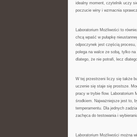
idealny moment, czytelnik uczy s
poczucie winy i wzmacnia sprawc
Laboratorium Możliwości to również
chcą wpaść w pułapkę nieustanneg
odpoczynek jest częścią procesu, 
polega na walce ze sobą, tylko na
dlatego, że nie potrafi, lecz dlate
W tej przestrzeni liczy się także 
uczenie się staje się prostsze. M
pracy w trybie flow. Laboratorium 
środkiem. Najważniejsze jest to, b
temperamentu. Dla jednych zadzia
zachęca do testowania i wybierani
Laboratorium Możliwości można wi