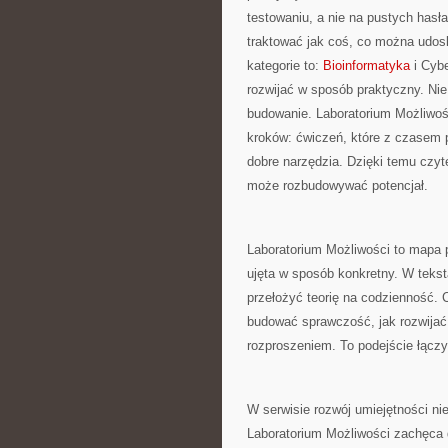
testowaniu, a nie na pustych hasł
traktować jak coś, co można udos
kategorie to:
Bioinformatyka
i Cybe
rozwijać w sposób praktyczny. Nie
budowanie. Laboratorium Możliwoś
kroków: ćwiczeń, które z czasem prz
dobre narzędzia. Dzięki temu czyte
może rozbudowywać potencjał.
Laboratorium Możliwości to mapa p
ujęta w sposób konkretny. W teks
przełożyć teorię na codzienność. 
budować sprawczość, jak rozwijać m
rozproszeniem. To podejście łącz
W serwisie rozwój umiejętności nie
Laboratorium Możliwości zachęca 