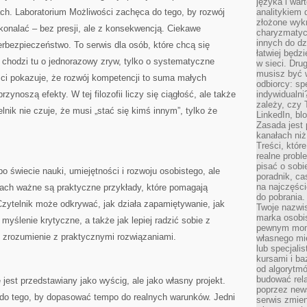
języka i war
ach. Laboratorium Możliwości zachęca do tego, by rozwój
analitykiem 
złożone wyk
konalać – bez presji, ale z konsekwencją. Ciekawe
charyzmatyc
innych do dz
rbezpieczeństwo. To serwis dla osób, które chcą się
łatwiej będz
 chodzi tu o jednorazowy zryw, tylko o systematyczne
w sieci. Dru
musisz być 
ci pokazuje, że rozwój kompetencji to suma małych
odbiorcy: spe
ynoszą efekty. W tej filozofii liczy się ciągłość, ale także
indywidualni
zależy, czy
lnik nie czuje, że musi „stać się kimś innym”, tylko że
LinkedIn, bl
Zasada jest p
kanałach niż
Treści, któr
realne probl
pisać o sob
o świecie nauki, umiejętności i rozwoju osobistego, ale
poradnik, ca
na najczęści
tach ważne są praktyczne przykłady, które pomagają
do pobrania
Czytelnik może odkrywać, jak działa zapamiętywanie, jak
Twoje nazwi
marka osobis
yślenie krytyczne, a także jak lepiej radzić sobie z
pewnym mome
y zrozumienie z praktycznymi rozwiązaniami.
własnego mie
lub specjali
kursami i ba
od algorytm
budować rela
 jest przedstawiany jako wyścig, ale jako własny projekt.
poprzez news
do tego, by dopasować tempo do realnych warunków. Jedni
serwis zmien