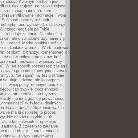
cznością. Kolejnym krokiem jest
śli raz deklarujesz, że najważniejsza
bie rzetelność, a innym razem
 niezweryfikowane informacje, Twoja
. Spójność dotyczy też stylu
 estetyki, tonu wypowiedzi. Odbiorcy
eć, czego mogą się po Tobie
 to buduje zaufanie. Nie chodzi o
askę”, ale o świadome trzymanie się
ści i zasad. Marka osobista rośnie
y nie działasz w próżni. Warto budować
nymi osobami z branży: komentować ich
aszać do wspólnych projektów, brać
arzeniach, prowadzić webinary czy
e”. W ten sposób poszerzasz zasięg i
 nowych grup odbiorców, jednocześnie
 innych. Nie zapominaj też o stronie
udzie ufają ludziom, nie logotypom.
lis Twojej pracy, drobnych porażek,
błędów czy zwykłej codzienności
stajesz się bardziej autentyczny.
każdy ma inną granicę prywatności,
 „normalności” w świecie idealnych
ła na Twoją korzyść. Na koniec ważna
anie marki osobistej to proces
wy. Nie chodzi o szybki skok
, ale o konsekwentne, spokojne
 zaufania. Z czasem to zaufanie
 w realne efekty: zaproszenia do
nferencji, nowych projektów i