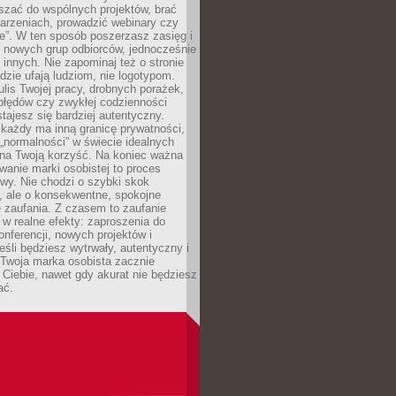
aszać do wspólnych projektów, brać
arzeniach, prowadzić webinary czy
e”. W ten sposób poszerzasz zasięg i
 nowych grup odbiorców, jednocześnie
 innych. Nie zapominaj też o stronie
udzie ufają ludziom, nie logotypom.
lis Twojej pracy, drobnych porażek,
błędów czy zwykłej codzienności
stajesz się bardziej autentyczny.
każdy ma inną granicę prywatności,
 „normalności” w świecie idealnych
ła na Twoją korzyść. Na koniec ważna
anie marki osobistej to proces
wy. Nie chodzi o szybki skok
, ale o konsekwentne, spokojne
 zaufania. Z czasem to zaufanie
 w realne efekty: zaproszenia do
nferencji, nowych projektów i
eśli będziesz wytrwały, autentyczny i
woja marka osobista zacznie
Ciebie, nawet gdy akurat nie będziesz
ać.