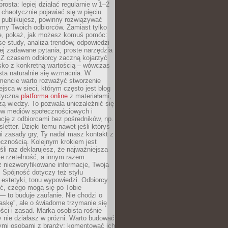
rosta: lepiej działać regularnie w 1–2
 chaotycznie pojawiać się w pięciu.
e publikujesz, powinny rozwiązywać
emy Twoich odbiorców. Zamiast tylko
ie, pokaż, jak możesz komuś pomóc:
se study, analiza trendów, odpowiedzi
ej zadawane pytania, proste narzędzia
. Z czasem odbiorcy zaczną kojarzyć
sko z konkretną wartością – wówczas
ta naturalnie się wzmacnia. W
ncie warto rozważyć stworzenie
jsca w sieci, którym często jest blog
styczna
platforma online
z materiałami,
zą wiedzy. To pozwala uniezależnić się
ów mediów społecznościowych i
cję z odbiorcami bez pośredników, np.
letter. Dzięki temu nawet jeśli któryś
i zasady gry, Ty nadal masz kontakt z
cznością. Kolejnym krokiem jest
śli raz deklarujesz, że najważniejsza
bie rzetelność, a innym razem
 niezweryfikowane informacje, Twoja
. Spójność dotyczy też stylu
 estetyki, tonu wypowiedzi. Odbiorcy
eć, czego mogą się po Tobie
 to buduje zaufanie. Nie chodzi o
askę”, ale o świadome trzymanie się
ści i zasad. Marka osobista rośnie
y nie działasz w próżni. Warto budować
nymi osobami z branży: komentować ich