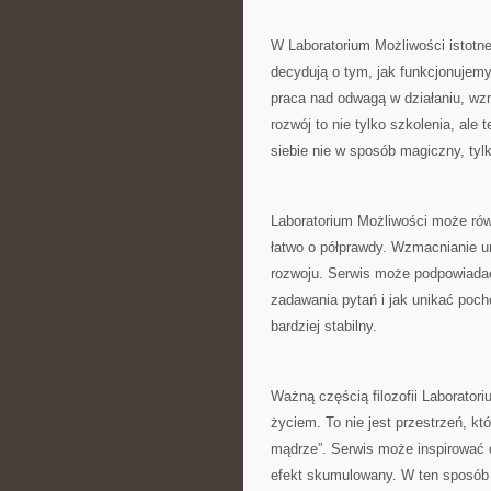
W Laboratorium Możliwości istotne 
decydują o tym, jak funkcjonujemy
praca nad odwagą w działaniu, wzm
rozwój to nie tylko szkolenia, ale
siebie nie w sposób magiczny, tyl
Laboratorium Możliwości może rów
łatwo o półprawdy. Wzmacnianie um
rozwoju. Serwis może podpowiadać
zadawania pytań i jak unikać poch
bardziej stabilny.
Ważną częścią filozofii Laborator
życiem. To nie jest przestrzeń, któ
mądrze”. Serwis może inspirować d
efekt skumulowany. W ten sposób 