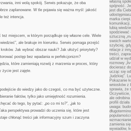
własną społe
yzwania, inni wolą spokój. Serwis pokazuje, że oba
spójność. Je
dobrze zaplanowane. W tle pojawia się ważna myśl: jakość
jest dla Cie
udostępniasz
le też intencja.
marka cierpi
komunikacji,
lubią wiedzi
spodziewać —
 też miejscem, w którym porządkuje się własne cele. Wiele
sztuczną „m
swoich warto
 wiedzieć”, ale brakuje im kierunku. Serwis pomaga przejść
szybciej, gd
h kroków. Jak wybrać obszar nauki? Jak ułożyć priorytety?
relacje z in
treści, zapr
nitorować postęp bez wpadania w perfekcjonizm?
udział w wyd
rozmowy „liv
ędzia, które zamieniają rozwój z marzenia w proces, który
docierasz do
życie jest zajęte.
ucząc się od
„ludzkiej”. L
Pokazanie ku
wniosków z 
sprawia, że 
 podejście do wiedzy jako do czegoś, co ma być użyteczne.
Oczywiście, 
bieranie faktów, tylko jako umiejętność rozumienia.
ale odrobina
profili dzia
ęcać do tego, by pytać: „po co mi to?”, „jak to
uwaga: budow
Taka perspektywa prowadzi do uczenia się, które jest
długotermino
popularności
staje chłonąć treści jak informacyjny szum i zaczyna
wzmacnianie
zamienia się
wywiadów, ko