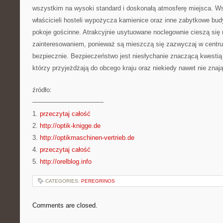
wszystkim na wysoki standard i doskonałą atmosferę miejsca. Ws
właścicieli hosteli wypożycza kamienice oraz inne zabytkowe bud
pokoje gościnne. Atrakcyjnie usytuowane noclegownie cieszą się
zainteresowaniem, ponieważ są mieszczą się zazwyczaj w centr
bezpiecznie. Bezpieczeństwo jest niesłychanie znaczącą kwestią
którzy przyjeżdżają do obcego kraju oraz niekiedy nawet nie znają
źródło:
———————————
1.
przeczytaj całość
2.
http://optik-knigge.de
3.
http://optikmaschinen-vertrieb.de
4.
przeczytaj całość
5.
http://orelblog.info
CATEGORIES:
PEREGRINOS
Comments are closed.