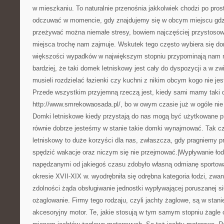
w mieszkaniu. To naturalnie przenośnia jakkolwiek chodzi po pros
odczuwać w momencie, gdy znajdujemy się w obcym miejscu gdz
przeżywać można niemałe stresy, bowiem najczęściej przystosowa
miejsca trochę nam zajmuje. Wskutek tego często wybiera się do
większości wypadków w największym stopniu przypominają nam 
bardziej, że taki domek letniskowy jest cały do dyspozycji a w z
musieli rozdzielać łazienki czy kuchni z nikim obcym kogo nie je
Przede wszystkim przyjemną rzeczą jest, kiedy sami mamy taki 
http://www.smrekowaosada.pl/, bo w owym czasie już w ogóle nie
Domki letniskowe kiedy przystają do nas mogą być użytkowane p
równie dobrze jesteśmy w stanie takie domki wynajmować. Tak c
letniskowy to duże korzyści dla nas, zwłaszcza, gdy pragniemy p
spędzić wakacje oraz niczym się nie przejmować.|Wypływanie łod
napędzanymi od jakiegoś czasu zdobyło własną odmianę sportową
okresie XVII-XIX w. wyodrębniła się odrębna kategoria łodzi, zw
zdolności żąda obsługiwanie jednostki wypływającej poruszanej si
ożaglowanie. Firmy tego rodzaju, czyli jachty żaglowe, są w stan
akcesoryjny motor. Te, jakie stosują w tym samym stopniu żagle o