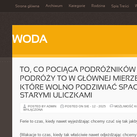
Archiwum
Kategorie
Rodzina
Strona główna
Spis Treści
WODA
TO, CO POCIĄGA PODRÓŻNIKÓW
PODRÓŻY TO W GŁÓWNEJ MIERZE
KTÓRE WOLNO PODZIWIAĆ SPA
STARYMI ULICZKAMI
POSTED BY ADMIN
POSTED ON SIE - 12 - 2025
MOŻLIWOŚĆ 
WYŁĄCZONA
Ferie to czas, kiedy nawet wyjeżdżając chcemy czuć się tak jak
{Wakacje to czas, kiedy tak właściwie nawet odjeżdżając chcemy 