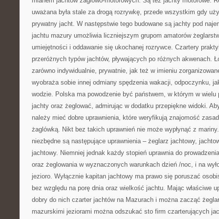
mianem jachtów żaglowo-motorowych. Są też jachty motorowe. R
uważana była stale za drogą rozrywkę, przede wszystkim gdy uży
prywatny jacht. W następstwie tego budowane są jachty pod naj
jachtu mazury umożliwia liczniejszym grupom amatorów żeglarst
umiejętności i oddawanie się ukochanej rozrywce. Czartery prak
przeróżnych typów jachtów, pływających po różnych akwenach. 
zarówno indywidualnie, prywatnie, jak też w imieniu zorganizowan
wyobraża sobie innej odmiany spędzenia wakacji, odpoczynku, ja
wodzie. Polska ma powodzenie być państwem, w którym w wielu
jachty oraz żeglować, admirując w dodatku przepiękne widoki. 
należy mieć dobre uprawnienia, które weryfikują znajomość zasad
żaglówką. Nikt bez takich uprawnień nie może wypłynąć z mariny.
niezbędne są następujące uprawnienia – żeglarz jachtowy, jachtow
jachtowy. Niemniej jednak każdy stopień uprawnia do prowadzenia
oraz żeglowania w wyznaczonych warunkach dzień /noc, i na wy
jezioro. Wyłącznie kapitan jachtowy ma prawo się poruszać osob
bez względu na porę dnia oraz wielkość jachtu. Mając właściwe 
dobry do nich czarter jachtów na Mazurach i można zacząć żegla
mazurskimi jeziorami można odszukać sto firm czarterujących jac