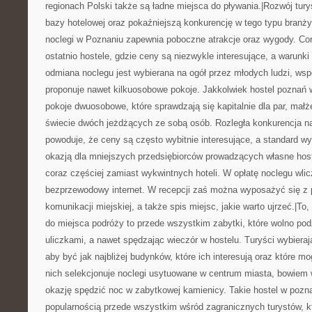
regionach Polski także są ładne miejsca do pływania.|Rozwój tury
bazy hotelowej oraz pokaźniejszą konkurencję w tego typu branży
noclegi w Poznaniu zapewnia poboczne atrakcje oraz wygody. Cor
ostatnio hostele, gdzie ceny są niezwykle interesujące, a warunk
odmiana noclegu jest wybierana na ogół przez młodych ludzi, wsp
proponuje nawet kilkuosobowe pokoje. Jakkolwiek hostel poznań w
pokoje dwuosobowe, które sprawdzają się kapitalnie dla par, mał
świecie dwóch jeżdżących ze sobą osób. Rozległa konkurencja n
powoduje, że ceny są często wybitnie interesujące, a standard wys
okazją dla mniejszych przedsiębiorców prowadzących własne hoste
coraz częściej zamiast wykwintnych hoteli. W opłatę noclegu wlic
bezprzewodowy internet. W recepcji zaś można wyposażyć się z p
komunikacji miejskiej, a także spis miejsc, jakie warto ujrzeć.|To
do miejsca podróży to przede wszystkim zabytki, które wolno pod
uliczkami, a nawet spędzając wieczór w hostelu. Turyści wybieraj
aby być jak najbliżej budynków, które ich interesują oraz które m
nich selekcjonuje noclegi usytuowane w centrum miasta, bowiem
okazję spędzić noc w zabytkowej kamienicy. Takie hostel w pozna
popularnością przede wszystkim wśród zagranicznych turystów, k