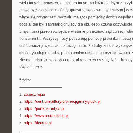
wielu innych sprawach, o całkiem innym podłożu. Jednym z przykł
prawo być z całą pewnością sprawa rozwodowa – w znacznej wi
wiąże się przymusem podziału majątku pomiędzy dwóch współma
podział ten był satysfakcjonujący dla obu osób czuwa oczywiście
znajomości przepisów będzie w stanie przekonać sąd co racji wł
konsumenta. Wszyscy, jacy potrzebują pomocy prawnika muszą n
dość znaczny wydatek – z uwagi na to, że żeby zdołać wykonyw
skończyć długie studia, profesjonalne usługi jego przedstawicieli
Nie ma jednakże sposobu na to, aby na nich oszczędzić – koszty 
równomiernie.
źródło:
———————————
1.
zobacz wpis
2.
https://centrumkulturyipromocjigminyglusk.pl
3.
https://portkosmetyki.pl
4.
https://www.medholding.pl
5.
https://derkos.pl