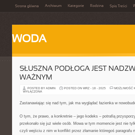
Archiwum
Kategorie
Rodzina
Strona główna
Spis Treści
WODA
SŁUSZNA PODŁOGA JEST NADZW
WAŻNYM
POSTED BY ADMIN
POSTED ON WRZ - 18 - 2025
MOŻLIWOŚĆ 
WYŁĄCZONA
Zastanawiając się nad tym, jak ma wyglądać łazienka w nowob
O tym, że prawo, a konkretnie – jego kodeks – potrafią przysporz
przekonało się już wiele osób. Mowa w tym momencie jest nie ty
czyli wejściu z nim w konflikt przez złamanie któregoś paragrafu 