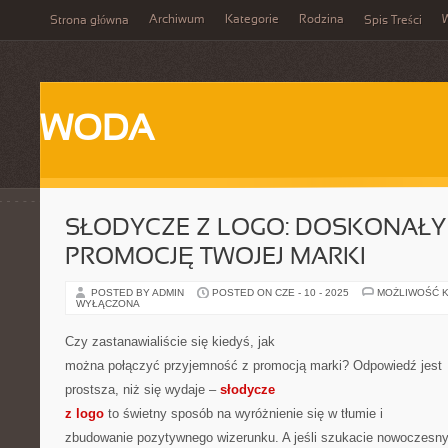
Archiwum
Kategorie
Rodzina
Strona główna
Spis Treści
WODA
SŁODYCZE Z LOGO: DOSKONAŁY
PROMOCJĘ TWOJEJ MARKI
POSTED BY ADMIN
POSTED ON CZE - 10 - 2025
MOŻLIWOŚĆ 
WYŁĄCZONA
Czy zastanawialiście się kiedyś, jak
można połączyć przyjemność z promocją marki? Odpowiedź jest
prostsza, niż się wydaje –
słodycze
z logo
to świetny sposób na wyróżnienie się w tłumie i
zbudowanie pozytywnego wizerunku. A jeśli szukacie nowoczesn