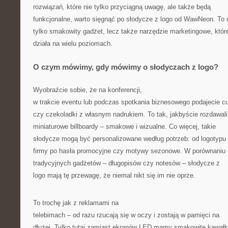
rozwiązań, które nie tylko przyciągną uwagę, ale także będą
funkcjonalne, warto sięgnąć po słodycze z logo od WawNeon. To 
tylko smakowity gadżet, lecz także narzędzie marketingowe, któr
działa na wielu poziomach.
O czym mówimy, gdy mówimy o słodyczach z logo?
Wyobraźcie sobie, że na konferencji,
w trakcie eventu lub podczas spotkania biznesowego podajecie cu
czy czekoladki z własnym nadrukiem. To tak, jakbyście rozdawali
miniaturowe billboardy – smakowe i wizualne. Co więcej, takie
słodycze mogą być personalizowane według potrzeb: od logotypu
firmy po hasła promocyjne czy motywy sezonowe. W porównaniu
tradycyjnych gadżetów – długopisów czy notesów – słodycze z
logo mają tę przewagę, że niemal nikt się im nie oprze.
To trochę jak z reklamami na
telebimach – od razu rzucają się w oczy i zostają w pamięci na
dłużej. Tylko tutaj zamiast ekranów LED mamy smakowite kawałk