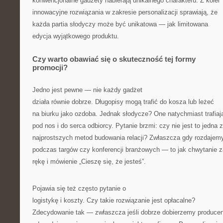
konwencjonalne gadżety nabierają unikalnego charakteru. Z kolei
innowacyjne rozwiązania w zakresie personalizacji sprawiają, że
każda partia słodyczy może być unikatowa — jak limitowana
edycja wyjątkowego produktu.
Czy warto obawiać się o skuteczność tej formy
promocji?
Jedno jest pewne — nie każdy gadżet
działa równie dobrze. Długopisy mogą trafić do kosza lub leżeć
na biurku jako ozdoba. Jednak słodycze? One natychmiast trafiaj
pod nos i do serca odbiorcy. Pytanie brzmi: czy nie jest to jedna z
najprostszych metod budowania relacji? Zwłaszcza gdy rozdajemy
podczas targów czy konferencji branżowych — to jak chwytanie z
rękę i mówienie „Cieszę się, że jesteś”.
Pojawia się też często pytanie o
logistykę i koszty. Czy takie rozwiązanie jest opłacalne?
Zdecydowanie tak — zwłaszcza jeśli dobrze dobierzemy producen