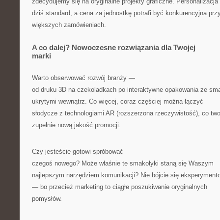
zdecydujemy się na oryginalne projekty graficzne. Personalizacja 
dziś standard, a cena za jednostkę potrafi być konkurencyjna prz
większych zamówieniach.
A co dalej? Nowoczesne rozwiązania dla Twojej
marki
Warto obserwować rozwój branży —
od druku 3D na czekoladkach po interaktywne opakowania ze sma
ukrytymi wewnątrz. Co więcej, coraz częściej można łączyć
słodycze z technologiami AR (rozszerzona rzeczywistość), co tw
zupełnie nową jakość promocji.
Czy jesteście gotowi spróbować
czegoś nowego? Może właśnie te smakołyki staną się Waszym
najlepszym narzędziem komunikacji? Nie bójcie się eksperyment
— bo przecież marketing to ciągłe poszukiwanie oryginalnych
pomysłów.