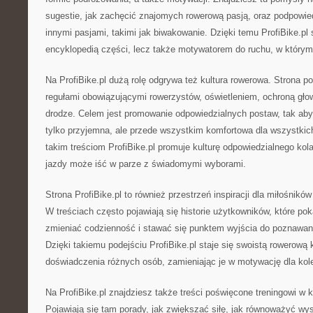
sugestie, jak zachęcić znajomych rowerową pasją, oraz podpowied
innymi pasjami, takimi jak biwakowanie. Dzięki temu ProfiBike.pl s
encyklopedią części, lecz także motywatorem do ruchu, w którym
Na ProfiBike.pl dużą rolę odgrywa też kultura rowerowa. Strona 
regułami obowiązującymi rowerzystów, oświetleniem, ochroną gło
drodze. Celem jest promowanie odpowiedzialnych postaw, tak aby 
tylko przyjemna, ale przede wszystkim komfortowa dla wszystkic
takim treściom ProfiBike.pl promuje kulturę odpowiedzialnego kola
jazdy może iść w parze z świadomymi wyborami.
Strona ProfiBike.pl to również przestrzeń inspiracji dla miłośników
W treściach często pojawiają się historie użytkowników, które poka
zmieniać codzienność i stawać się punktem wyjścia do poznawani
Dzięki takiemu podejściu ProfiBike.pl staje się swoistą rowerową k
doświadczenia różnych osób, zamieniając je w motywację dla kole
Na ProfiBike.pl znajdziesz także treści poświęcone treningowi w 
Pojawiają się tam porady, jak zwiększać siłę, jak równoważyć wys