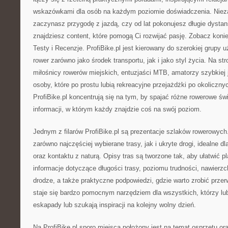
wskazówkami dla osób na każdym poziomie doświadczenia. Niezal
zaczynasz przygodę z jazdą, czy od lat pokonujesz długie dystans
znajdziesz content, które pomogą Ci rozwijać pasję. Zobacz koni
Testy i Recenzje. ProfiBike.pl jest kierowany do szerokiej grupy u
rower zarówno jako środek transportu, jak i jako styl życia. Na st
miłośnicy rowerów miejskich, entuzjaści MTB, amatorzy szybkiej j
osoby, które po prostu lubią rekreacyjne przejażdżki po okoliczn
ProfiBike.pl koncentrują się na tym, by spajać różne rowerowe ś
informacji, w którym każdy znajdzie coś na swój poziom.
Jednym z filarów ProfiBike.pl są prezentacje szlaków rowerowych.
zarówno najczęściej wybierane trasy, jak i ukryte drogi, idealne 
oraz kontaktu z naturą. Opisy tras są tworzone tak, aby ułatwić p
informacje dotyczące długości trasy, poziomu trudności, nawierz
drodze, a także praktyczne podpowiedzi, gdzie warto zrobić przer
staje się bardzo pomocnym narzędziem dla wszystkich, którzy l
eskapady lub szukają inspiracji na kolejny wolny dzień.
Na ProfiBike.pl sporo miejsca położony jest na temat osprzętu o