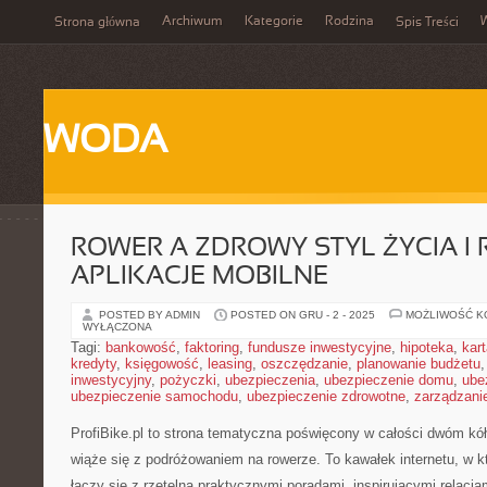
Archiwum
Kategorie
Rodzina
Strona główna
Spis Treści
WODA
ROWER A ZDROWY STYL ŻYCIA 
APLIKACJE MOBILNE
POSTED BY ADMIN
POSTED ON GRU - 2 - 2025
MOŻLIWOŚĆ 
WYŁĄCZONA
Tagi:
bankowość
,
faktoring
,
fundusze inwestycyjne
,
hipoteka
,
kar
kredyty
,
księgowość
,
leasing
,
oszczędzanie
,
planowanie budżetu
inwestycyjny
,
pożyczki
,
ubezpieczenia
,
ubezpieczenie domu
,
ube
ubezpieczenie samochodu
,
ubezpieczenie zdrowotne
,
zarządzani
ProfiBike.pl to strona tematyczna poświęcony w całości dwóm k
wiąże się z podróżowaniem na rowerze. To kawałek internetu, w 
łączy się z rzetelną praktycznymi poradami, inspirującymi relacja