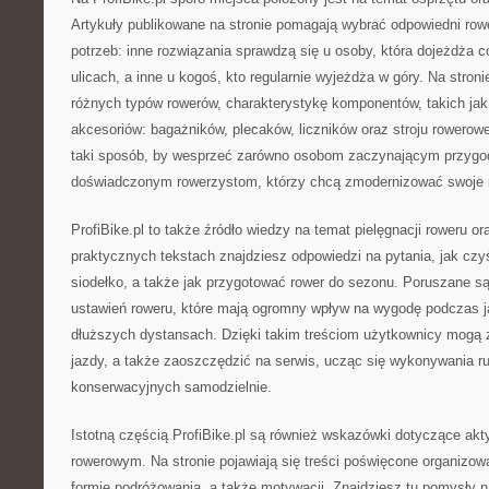
Artykuły publikowane na stronie pomagają wybrać odpowiedni row
potrzeb: inne rozwiązania sprawdzą się u osoby, która dojeżdża c
ulicach, a inne u kogoś, kto regularnie wyjeżdża w góry. Na stron
różnych typów rowerów, charakterystykę komponentów, takich jak
akcesoriów: bagażników, plecaków, liczników oraz stroju rowerowe
taki sposób, by wesprzeć zarówno osobom zaczynającym przygodę
doświadczonym rowerzystom, którzy chcą zmodernizować swoje
ProfiBike.pl to także źródło wiedzy na temat pielęgnacji roweru 
praktycznych tekstach znajdziesz odpowiedzi na pytania, jak cz
siodełko, a także jak przygotować rower do sezonu. Poruszane s
ustawień roweru, które mają ogromny wpływ na wygodę podczas j
dłuższych dystansach. Dzięki takim treściom użytkownicy mogą
jazdy, a także zaoszczędzić na serwis, ucząc się wykonywania 
konserwacyjnych samodzielnie.
Istotną częścią ProfiBike.pl są również wskazówki dotyczące ak
rowerowym. Na stronie pojawiają się treści poświęcone organizow
formie podróżowania, a także motywacji. Znajdziesz tu pomysły n