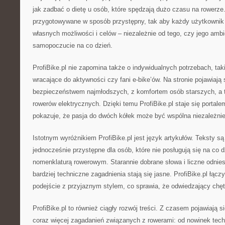
jak zadbać o dietę u osób, które spędzają dużo czasu na rowerze.
przygotowywane w sposób przystępny, tak aby każdy użytkownik
własnych możliwości i celów – niezależnie od tego, czy jego ambic
samopoczucie na co dzień.
ProfiBike.pl nie zapomina także o indywidualnych potrzebach, taki
wracające do aktywności czy fani e-bike’ów. Na stronie pojawiają
bezpieczeństwem najmłodszych, z komfortem osób starszych, a 
rowerów elektrycznych. Dzięki temu ProfiBike.pl staje się portal
pokazuje, że pasja do dwóch kółek może być wspólna niezależnie
Istotnym wyróżnikiem ProfiBike.pl jest język artykułów. Teksty s
jednocześnie przystępne dla osób, które nie posługują się na co d
nomenklaturą rowerowym. Starannie dobrane słowa i liczne odnies
bardziej techniczne zagadnienia stają się jasne. ProfiBike.pl łącz
podejście z przyjaznym stylem, co sprawia, że odwiedzający chętn
ProfiBike.pl to również ciągły rozwój treści. Z czasem pojawiają 
coraz więcej zagadanień związanych z rowerami: od nowinek tech