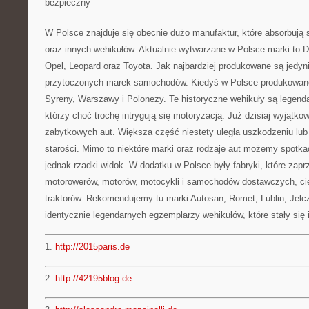
bezpieczny
W Polsce znajduje się obecnie dużo manufaktur, które absorbują
oraz innych wehikułów. Aktualnie wytwarzane w Polsce marki to D
Opel, Leopard oraz Toyota. Jak najbardziej produkowane są jedyni
przytoczonych marek samochodów. Kiedyś w Polsce produkowano 
Syreny, Warszawy i Polonezy. Te historyczne wehikuły są legen
którzy choć trochę intrygują się motoryzacją. Już dzisiaj wyjątko
zabytkowych aut. Większa część niestety uległa uszkodzeniu lub 
starości. Mimo to niektóre marki oraz rodzaje aut możemy spotkać
jednak rzadki widok. W dodatku w Polsce były fabryki, które zapr
motorowerów, motorów, motocykli i samochodów dostawczych, ci
traktorów. Rekomendujemy tu marki Autosan, Romet, Lublin, Jelcz
identycznie legendarnych egzemplarzy wehikułów, które stały się 
1.
http://2015paris.de
2.
http://42195blog.de