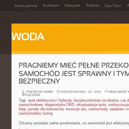
Archiwum
Kategorie
Rodzina
Strona główna
Spis Treści
WODA
PRAGNIEMY MIEĆ PEŁNE PRZEKO
SAMOCHÓD JEST SPRAWNY I TY
BEZPIECZNY
POSTED BY ADMIN
POSTED ON GRU - 22 - 2025
MOŻLIWOŚĆ 
WYŁĄCZONA
Tagi:
auta elektryczne i hybrydy
,
bezpieczeństwo na drodze
,
car d
samochodowe
,
diagnostyka OBD
,
eksploatacja auta
,
motoryzacja
felgi
,
porady dla kierowców
,
recenzje aut
,
samochody
,
spalanie i 
samochodów
,
tuning
Chcemy posiadać pełne przekonanie, że samochód jest efektyw