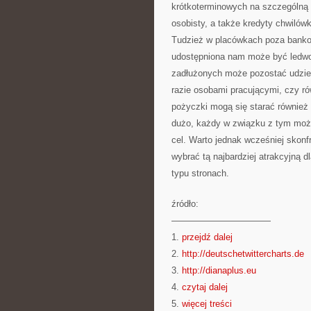
krótkoterminowych na szczególną
osobisty, a także kredyty chwilów
Tudzież w placówkach poza banko
udostępniona nam może być ledwo 
zadłużonych może pozostać udzie
razie osobami pracującymi, czy ró
pożyczki mogą się starać również e
dużo, każdy w związku z tym mo
cel. Warto jednak wcześniej skonf
wybrać tą najbardziej atrakcyjną
typu stronach.
źródło:
———————————
1.
przejdź dalej
2.
http://deutschetwittercharts.de
3.
http://dianaplus.eu
4.
czytaj dalej
5.
więcej treści