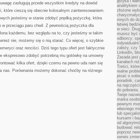
języka i war
 uwagę zasługują przede wszystkim kredyty na dowód
analitykiem 
złożone wyk
ki, które cieszą się obecnie kolosalnym zainteresowaniem.
charyzmatyc
wych jesteśmy w stanie zdobyć prędką pożyczkę, która
innych do dz
łatwiej będz
w przeciągu paru chwil. Z pewnością pożyczka dla
w sieci. Dru
lona każdemu, bez względu na to, czy jesteśmy w takim
musisz być 
odbiorcy: spe
wnież nie, możemy się o nią starać. Co więcej, o szybkie
indywidualni
zależy, czy
meryci oraz renciści. Dziś tego typu ofert jest faktycznie
LinkedIn, bl
że ekspresowo zdobyć potrzebną mu gotówkę na umowny
Zasada jest p
kanałach niż
rontować kilka ofert, dzięki czemu na pewno uda nam się
Treści, któr
 dla nas. Porównania możemy dokonać choćby na różnego
realne probl
pisać o sob
poradnik, ca
na najczęści
do pobrania
Twoje nazwi
marka osobis
pewnym mome
własnego mie
lub specjali
kursami i ba
od algorytm
budować rela
poprzez news
serwis zmien