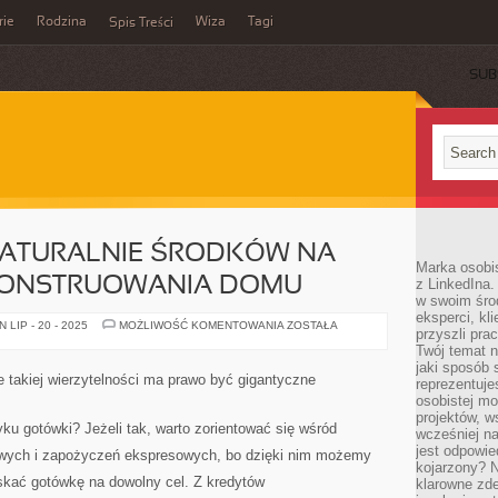
rie
Rodzina
Wiza
Tagi
Spis Treści
SUB
NATURALNIE ŚRODKÓW NA
Marka osobis
KONSTRUOWANIA DOMU
z LinkedIna.
w swoim śro
eksperci, kl
POTRZEBUJESZ
LIP - 20 - 2025
MOŻLIWOŚĆ KOMENTOWANIA
ZOSTAŁA
przyszli pra
NATURALNIE
ŚRODKÓW
Twój temat n
NA
jaki sposób 
DOKOŃCZENIE
 takiej wierzytelności ma prawo być gigantyczne
reprezentuj
KONSTRUOWANIA
DOMU
osobistej m
projektów, w
yku gotówki? Jeżeli tak, warto zorientować się wśród
wcześniej n
jest odpowi
nowych i zapożyczeń ekspresowych, bo dzięki nim możemy
kojarzony? N
yskać gotówkę na dowolny cel. Z kredytów
klarowne zdef