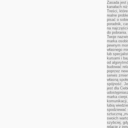
Zasada jest p
kanałach niż
Treści, któr
realne probl
pisać o sob
poradnik, ca
na najczęści
do pobrania
Twoje nazwi
marka osobis
pewnym mome
własnego mie
lub specjali
kursami i ba
od algorytm
budować rela
poprzez news
serwis zmien
własną społe
spójność. Je
jest dla Cie
udostępniasz
marka cierpi
komunikacji,
lubią wiedzi
spodziewać —
sztuczną „m
swoich warto
szybciej, gd
relacje z in