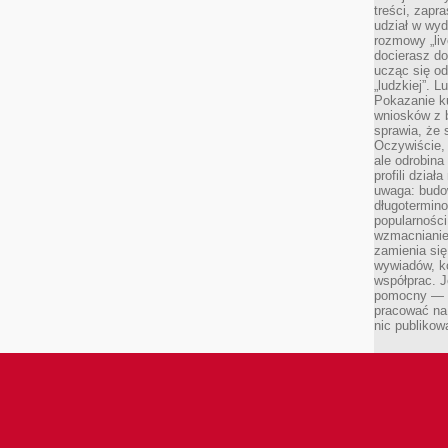
treści, zapr
udział w wyd
rozmowy „liv
docierasz do
ucząc się od
„ludzkiej”. L
Pokazanie ku
wniosków z 
sprawia, że 
Oczywiście, 
ale odrobina
profili dzia
uwaga: budow
długotermino
popularności
wzmacnianie
zamienia się
wywiadów, ko
współprac. J
pomocny — T
pracować na 
nic publikow