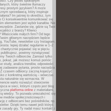
tości. Czy jesteś spokojnym
danych, który świetnie tłumaczy
resy prostym językiem? A może
znym sprzedawcą, który inspiruje
iałania? Im jaśniej to określisz, tym
ie Ci konsekwentnie komunikować się
gim elementem jest wybór kanałów. Nie
wszędzie. Zastanów się, gdzie są Twoi
cjaliści z branży? Klienci
? Właściciele małych firm? Od tego
 Twoim głównym narzędziem będzie
og, YouTube, newsletter czy Instagram.
rosta: lepiej działać regularnie w 1–2
 chaotycznie pojawiać się w pięciu.
e publikujesz, powinny rozwiązywać
emy Twoich odbiorców. Zamiast tylko
ie, pokaż, jak możesz komuś pomóc:
se study, analiza trendów, odpowiedzi
ej zadawane pytania, proste narzędzia
. Z czasem odbiorcy zaczną kojarzyć
sko z konkretną wartością – wówczas
ta naturalnie się wzmacnia. W
ncie warto rozważyć stworzenie
jsca w sieci, którym często jest blog
styczna
platforma online
z materiałami,
zą wiedzy. To pozwala uniezależnić się
ów mediów społecznościowych i
cję z odbiorcami bez pośredników, np.
letter. Dzięki temu nawet jeśli któryś
i zasady gry, Ty nadal masz kontakt z