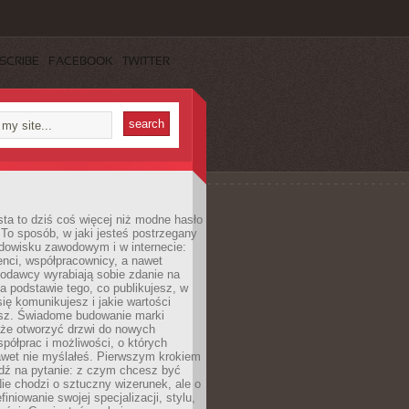
SCRIBE
FACEBOOK
TWITTER
ta to dziś coś więcej niż modne hasło
 To sposób, w jaki jesteś postrzegany
dowisku zawodowym i w internecie:
ienci, współpracownicy, a nawet
codawcy wyrabiają sobie zdanie na
a podstawie tego, co publikujesz, w
się komunikujesz i jakie wartości
esz. Świadome budowanie marki
oże otworzyć drzwi do nowych
spółprac i możliwości, o których
awet nie myślałeś. Pierwszym krokiem
edź na pytanie: z czym chcesz być
ie chodzi o sztuczny wizerunek, ale o
iniowanie swojej specjalizacji, stylu,