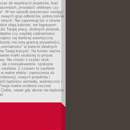
aszać do wspólnych projektów, brać
arzeniach, prowadzić webinary czy
e”. W ten sposób poszerzasz zasięg i
 nowych grup odbiorców, jednocześnie
 innych. Nie zapominaj też o stronie
udzie ufają ludziom, nie logotypom.
lis Twojej pracy, drobnych porażek,
błędów czy zwykłej codzienności
stajesz się bardziej autentyczny.
każdy ma inną granicę prywatności,
 „normalności” w świecie idealnych
ła na Twoją korzyść. Na koniec ważna
anie marki osobistej to proces
wy. Nie chodzi o szybki skok
, ale o konsekwentne, spokojne
 zaufania. Z czasem to zaufanie
 w realne efekty: zaproszenia do
nferencji, nowych projektów i
eśli będziesz wytrwały, autentyczny i
woja marka osobista zacznie
Ciebie, nawet gdy akurat nie będziesz
ać.