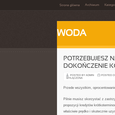
Archiwum
Katego
Strona główna
WODA
POTRZEBUJESZ 
DOKOŃCZENIE 
POSTED BY ADMIN
POSTED ON 
WYŁĄCZONA
Przede wszystkim, oprocentowanie
Pilnie musisz skorzystać z zastrz
propozycji kredytów krótkotermi
właściwie prędko i skutecznie uz