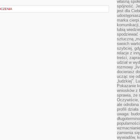
własną społe
spójność. Je
DCZENIA
jest dla Cie
udostępniasz
marka cierpi
komunikacji,
lubią wiedzi
spodziewać —
sztuczną „m
swoich warto
szybciej, gd
relacje z in
treści, zapr
udział w wyd
rozmowy „liv
docierasz do
ucząc się od
„ludzkiej”. L
Pokazanie ku
wniosków z 
sprawia, że 
Oczywiście, 
ale odrobina
profili dzia
uwaga: budow
długotermino
popularności
wzmacnianie
zamienia się
wywiadów, ko