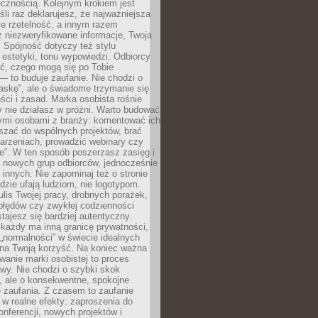
cznością. Kolejnym krokiem jest
śli raz deklarujesz, że najważniejsza
bie rzetelność, a innym razem
 niezweryfikowane informacje, Twoja
. Spójność dotyczy też stylu
 estetyki, tonu wypowiedzi. Odbiorcy
eć, czego mogą się po Tobie
 to buduje zaufanie. Nie chodzi o
askę”, ale o świadome trzymanie się
ści i zasad. Marka osobista rośnie
y nie działasz w próżni. Warto budować
nymi osobami z branży: komentować ich
aszać do wspólnych projektów, brać
arzeniach, prowadzić webinary czy
e”. W ten sposób poszerzasz zasięg i
 nowych grup odbiorców, jednocześnie
 innych. Nie zapominaj też o stronie
udzie ufają ludziom, nie logotypom.
lis Twojej pracy, drobnych porażek,
błędów czy zwykłej codzienności
stajesz się bardziej autentyczny.
każdy ma inną granicę prywatności,
 „normalności” w świecie idealnych
ła na Twoją korzyść. Na koniec ważna
anie marki osobistej to proces
wy. Nie chodzi o szybki skok
, ale o konsekwentne, spokojne
 zaufania. Z czasem to zaufanie
 w realne efekty: zaproszenia do
nferencji, nowych projektów i