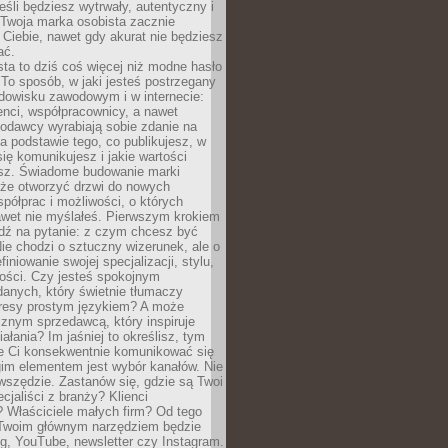
eśli będziesz wytrwały, autentyczny i
woja marka osobista zacznie
Ciebie, nawet gdy akurat nie będziesz
ać.
ta to dziś coś więcej niż modne hasło
 To sposób, w jaki jesteś postrzegany
dowisku zawodowym i w internecie:
ienci, współpracownicy, a nawet
codawcy wyrabiają sobie zdanie na
a podstawie tego, co publikujesz, w
się komunikujesz i jakie wartości
esz. Świadome budowanie marki
oże otworzyć drzwi do nowych
spółprac i możliwości, o których
awet nie myślałeś. Pierwszym krokiem
edź na pytanie: z czym chcesz być
ie chodzi o sztuczny wizerunek, ale o
iniowanie swojej specjalizacji, stylu,
tości. Czy jesteś spokojnym
danych, który świetnie tłumaczy
resy prostym językiem? A może
znym sprzedawcą, który inspiruje
iałania? Im jaśniej to określisz, tym
ie Ci konsekwentnie komunikować się
gim elementem jest wybór kanałów. Nie
wszędzie. Zastanów się, gdzie są Twoi
cjaliści z branży? Klienci
? Właściciele małych firm? Od tego
 Twoim głównym narzędziem będzie
og, YouTube, newsletter czy Instagram.