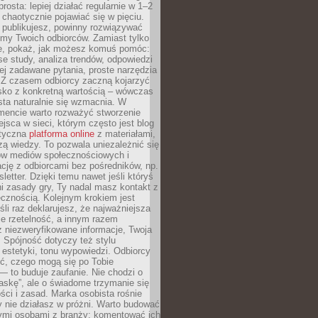
rosta: lepiej działać regularnie w 1–2
 chaotycznie pojawiać się w pięciu.
e publikujesz, powinny rozwiązywać
emy Twoich odbiorców. Zamiast tylko
ie, pokaż, jak możesz komuś pomóc:
se study, analiza trendów, odpowiedzi
ej zadawane pytania, proste narzędzia
. Z czasem odbiorcy zaczną kojarzyć
sko z konkretną wartością – wówczas
ta naturalnie się wzmacnia. W
ncie warto rozważyć stworzenie
jsca w sieci, którym często jest blog
styczna
platforma online
z materiałami,
zą wiedzy. To pozwala uniezależnić się
ów mediów społecznościowych i
cję z odbiorcami bez pośredników, np.
letter. Dzięki temu nawet jeśli któryś
i zasady gry, Ty nadal masz kontakt z
cznością. Kolejnym krokiem jest
śli raz deklarujesz, że najważniejsza
bie rzetelność, a innym razem
 niezweryfikowane informacje, Twoja
. Spójność dotyczy też stylu
 estetyki, tonu wypowiedzi. Odbiorcy
eć, czego mogą się po Tobie
 to buduje zaufanie. Nie chodzi o
askę”, ale o świadome trzymanie się
ści i zasad. Marka osobista rośnie
y nie działasz w próżni. Warto budować
nymi osobami z branży: komentować ich