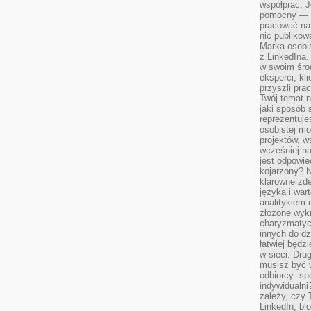
współprac. J
pomocny — T
pracować na 
nic publikow
Marka osobis
z LinkedIna.
w swoim śro
eksperci, kl
przyszli pra
Twój temat n
jaki sposób 
reprezentuj
osobistej m
projektów, w
wcześniej n
jest odpowi
kojarzony? N
klarowne zdef
języka i war
analitykiem 
złożone wyk
charyzmatyc
innych do dz
łatwiej będz
w sieci. Dru
musisz być 
odbiorcy: spe
indywidualni
zależy, czy
LinkedIn, bl