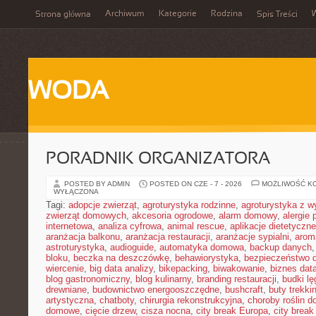
Archiwum
Kategorie
Rodzina
Strona główna
Spis Treści
WODA
PORADNIK ORGANIZATORA
POSTED BY ADMIN
POSTED ON CZE - 7 - 2026
MOŻLIWOŚĆ K
WYŁĄCZONA
Tagi:
adopcje zwierząt
,
agroturystyka rodzinne
,
agroturystyka z 
zwierząt domowych
,
akcesoria ogrodowe
,
alarm domowy
,
alergie
internetowa
,
analiza cyfrowa
,
animal rescue
,
aplikacje dietetyczne
aranżacja balkonu
,
aranżacja restauracji
,
aranżacje sypialni
,
arom
astroturystyka
,
audioguide
,
automatyka domowa
,
backup danych
bloku
,
beczka na deszczówkę
,
behawiorystyka
,
bezpieczeństwo 
wiercenie
,
big data analizy
,
bikepacking
,
biwakowanie
,
biznes data
blog gastronomiczny
,
blog kulinarny
,
branding restauracji
,
budki l
drewniane
,
budownictwo energooszczędne
,
bushcraft
,
buty trekk
artystyczna
,
chatboty
,
chirurgia rekonstrukcyjna
,
choroby roślin 
domowe
,
cięcie drzew
,
cisza nocna
,
city break Europa
,
city break