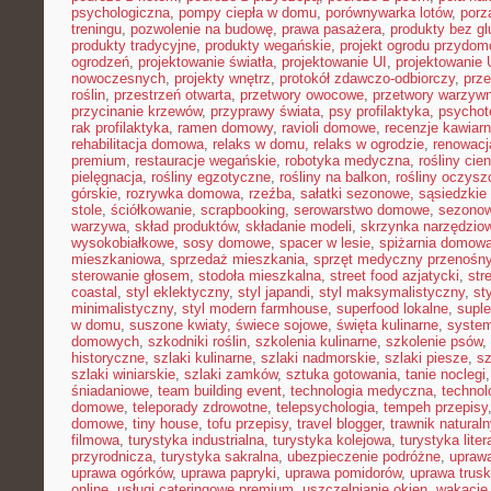
psychologiczna
,
pompy ciepła w domu
,
porównywarka lotów
,
porz
treningu
,
pozwolenie na budowę
,
prawa pasażera
,
produkty bez gl
produkty tradycyjne
,
produkty wegańskie
,
projekt ogrodu przydo
ogrodzeń
,
projektowanie światła
,
projektowanie UI
,
projektowanie
nowoczesnych
,
projekty wnętrz
,
protokół zdawczo-odbiorczy
,
prz
roślin
,
przestrzeń otwarta
,
przetwory owocowe
,
przetwory warzyw
przycinanie krzewów
,
przyprawy świata
,
psy profilaktyka
,
psychot
rak profilaktyka
,
ramen domowy
,
ravioli domowe
,
recenzje kawiarn
rehabilitacja domowa
,
relaks w domu
,
relaks w ogrodzie
,
renowacj
premium
,
restauracje wegańskie
,
robotyka medyczna
,
rośliny cie
pielęgnacja
,
rośliny egzotyczne
,
rośliny na balkon
,
rośliny oczysz
górskie
,
rozrywka domowa
,
rzeźba
,
sałatki sezonowe
,
sąsiedzkie 
stole
,
ściółkowanie
,
scrapbooking
,
serowarstwo domowe
,
sezono
warzywa
,
skład produktów
,
składanie modeli
,
skrzynka narzędzio
wysokobiałkowe
,
sosy domowe
,
spacer w lesie
,
spiżarnia domow
mieszkaniowa
,
sprzedaż mieszkania
,
sprzęt medyczny przenośn
sterowanie głosem
,
stodoła mieszkalna
,
street food azjatycki
,
str
coastal
,
styl eklektyczny
,
styl japandi
,
styl maksymalistyczny
,
st
minimalistyczny
,
styl modern farmhouse
,
superfood lokalne
,
suple
w domu
,
suszone kwiaty
,
świece sojowe
,
święta kulinarne
,
system
domowych
,
szkodniki roślin
,
szkolenia kulinarne
,
szkolenie psów
,
historyczne
,
szlaki kulinarne
,
szlaki nadmorskie
,
szlaki piesze
,
sz
szlaki winiarskie
,
szlaki zamków
,
sztuka gotowania
,
tanie noclegi
śniadaniowe
,
team building event
,
technologia medyczna
,
technol
domowe
,
teleporady zdrowotne
,
telepsychologia
,
tempeh przepisy
domowe
,
tiny house
,
tofu przepisy
,
travel blogger
,
trawnik naturaln
filmowa
,
turystyka industrialna
,
turystyka kolejowa
,
turystyka lite
przyrodnicza
,
turystyka sakralna
,
ubezpieczenie podróżne
,
uprawa
uprawa ogórków
,
uprawa papryki
,
uprawa pomidorów
,
uprawa trus
online
,
usługi cateringowe premium
,
uszczelnianie okien
,
wakacje