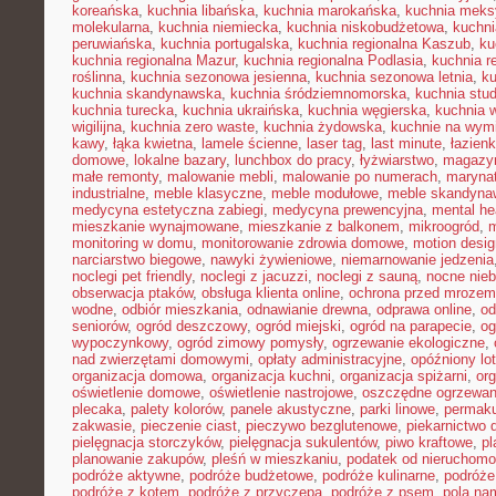
koreańska
,
kuchnia libańska
,
kuchnia marokańska
,
kuchnia mek
molekularna
,
kuchnia niemiecka
,
kuchnia niskobudżetowa
,
kuchni
peruwiańska
,
kuchnia portugalska
,
kuchnia regionalna Kaszub
,
ku
kuchnia regionalna Mazur
,
kuchnia regionalna Podlasia
,
kuchnia r
roślinna
,
kuchnia sezonowa jesienna
,
kuchnia sezonowa letnia
,
k
kuchnia skandynawska
,
kuchnia śródziemnomorska
,
kuchnia stu
kuchnia turecka
,
kuchnia ukraińska
,
kuchnia węgierska
,
kuchnia 
wigilijna
,
kuchnia zero waste
,
kuchnia żydowska
,
kuchnie na wymi
kawy
,
łąka kwietna
,
lamele ścienne
,
laser tag
,
last minute
,
łazien
domowe
,
lokalne bazary
,
lunchbox do pracy
,
łyżwiarstwo
,
magazyn
małe remonty
,
malowanie mebli
,
malowanie po numerach
,
maryna
industrialne
,
meble klasyczne
,
meble modułowe
,
meble skandyna
medycyna estetyczna zabiegi
,
medycyna prewencyjna
,
mental he
mieszkanie wynajmowane
,
mieszkanie z balkonem
,
mikroogród
,
m
monitoring w domu
,
monitorowanie zdrowia domowe
,
motion desig
narciarstwo biegowe
,
nawyki żywieniowe
,
niemarnowanie jedzenia
noclegi pet friendly
,
noclegi z jacuzzi
,
noclegi z sauną
,
nocne nie
obserwacja ptaków
,
obsługa klienta online
,
ochrona przed mrozem
wodne
,
odbiór mieszkania
,
odnawianie drewna
,
odprawa online
,
od
seniorów
,
ogród deszczowy
,
ogród miejski
,
ogród na parapecie
,
og
wypoczynkowy
,
ogród zimowy pomysły
,
ogrzewanie ekologiczne
,
nad zwierzętami domowymi
,
opłaty administracyjne
,
opóźniony lot
organizacja domowa
,
organizacja kuchni
,
organizacja spiżarni
,
org
oświetlenie domowe
,
oświetlenie nastrojowe
,
oszczędne ogrzewan
plecaka
,
palety kolorów
,
panele akustyczne
,
parki linowe
,
permaku
zakwasie
,
pieczenie ciast
,
pieczywo bezglutenowe
,
piekarnictwo
pielęgnacja storczyków
,
pielęgnacja sukulentów
,
piwo kraftowe
,
pl
planowanie zakupów
,
pleśń w mieszkaniu
,
podatek od nieruchomo
podróże aktywne
,
podróże budżetowe
,
podróże kulinarne
,
podróże
podróże z kotem
,
podróże z przyczepą
,
podróże z psem
,
pola na