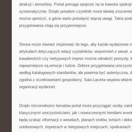
atrakcji i atmosfery. Portal pomaga spojrzeć na te kwestie spokojni
systematycznie. Dzięki poradom czytelnik może łatwiej zrozumieć
można uprościć, a gdzie warto poświęcić więcej uwagi. Takie pode
przygotowania stają się przyjemniejsze.
Strona może również inspirować do tego, aby każde wydarzenie mi
artykułach dotyczących relacji czytelników, wspomnień z wesel, 
kawalerskich czy nietypowych imprez można odnaleźć pomysły, k
najważniejsze są emocje i ludzie. Dobrze przygotowana uroczysto
według katalogowych standardów, ale powinna być autentyczna, 
zgodna z oczekiwaniami gospodarzy. Sala Lacerta wspiera właśnie
organizacji wydarzeń.
Dzięki różnorodności tematów portal może przyciągać osoby zai
klasycznymi uroczystościami, jak i nowoczesnymi trendami even
będą szukać informacji o weselach, planach stołów, tortach i dekor
outdoorowych, imprezach w nietypowych miejscach, spotkaniach 