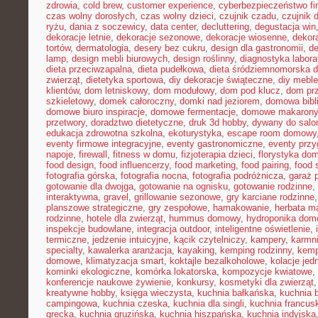
zdrowia
,
cold brew
,
customer experience
,
cyberbezpieczeństwo f
czas wolny dorosłych
,
czas wolny dzieci
,
czujnik czadu
,
czujnik
ryżu
,
dania z soczewicy
,
data center
,
decluttering
,
degustacja win
dekoracje letnie
,
dekoracje sezonowe
,
dekoracje wiosenne
,
dekor
tortów
,
dermatologia
,
desery bez cukru
,
design dla gastronomii
,
de
lamp
,
design mebli biurowych
,
design roślinny
,
diagnostyka labora
dieta przeciwzapalna
,
dieta pudełkowa
,
dieta śródziemnomorska d
zwierząt
,
dietetyka sportowa
,
diy dekoracje świąteczne
,
diy meble
klientów
,
dom letniskowy
,
dom modułowy
,
dom pod klucz
,
dom pr
szkieletowy
,
domek całoroczny
,
domki nad jeziorem
,
domowa bibl
domowe biuro inspiracje
,
domowe fermentacje
,
domowe makarony
przetwory
,
doradztwo dietetyczne
,
druk 3d hobby
,
dywany do salo
edukacja zdrowotna szkolna
,
ekoturystyka
,
escape room domowy
eventy firmowe integracyjne
,
eventy gastronomiczne
,
eventy prz
napoje
,
firewall
,
fitness w domu
,
fizjoterapia dzieci
,
florystyka do
food design
,
food influencerzy
,
food marketing
,
food pairing
,
food 
fotografia górska
,
fotografia nocna
,
fotografia podróżnicza
,
garaż 
gotowanie dla dwojga
,
gotowanie na ognisku
,
gotowanie rodzinne
,
interaktywna
,
gravel
,
grillowanie sezonowe
,
gry karciane rodzinne
planszowe strategiczne
,
gry zespołowe
,
hamakowanie
,
herbata m
rodzinne
,
hotele dla zwierząt
,
hummus domowy
,
hydroponika do
inspekcje budowlane
,
integracja outdoor
,
inteligentne oświetlenie
,
termiczne
,
jedzenie intuicyjne
,
kącik czytelniczy
,
kampery
,
karmni
specialty
,
kawalerka aranżacja
,
kayaking
,
kemping rodzinny
,
kemp
domowe
,
klimatyzacja smart
,
koktajle bezalkoholowe
,
kolacje je
kominki ekologiczne
,
komórka lokatorska
,
kompozycje kwiatowe
,
konferencje naukowe żywienie
,
konkursy
,
kosmetyki dla zwierząt
kreatywne hobby
,
księga wieczysta
,
kuchnia bałkańska
,
kuchnia b
campingowa
,
kuchnia czeska
,
kuchnia dla singli
,
kuchnia francus
grecka
,
kuchnia gruzińska
,
kuchnia hiszpańska
,
kuchnia indyjska