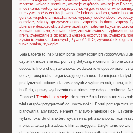
morzem
,
wakacje premium
,
wakacje w górach
,
wakacje w Polsce
mieszkania
,
weterynaria egzotyczna
,
wilgoć w domu
,
wine pairing
rzeczywistość w edukacji
,
work-life balance w domu
,
workshop su
górska
,
wspólnota mieszkaniowa
,
wyjazdy weekendowe
,
wypoczy
ogrodzie
,
zakupy spożywcze online
,
zapachy do domu
,
zapasy ż
zbieranie deszczówki
,
zdrowe przekąski
,
zdrowie fizyczne
,
zdrow
zdrowie publiczne
,
zdrowie skóry
,
zdrowie zwierząt
,
zgłoszenie b
krem
,
zwiedzanie z dziećmi
,
zwierzęta egzotyczne
,
zwierzęta ho
żywienie zwierząt domowych
,
żywność BIO
,
żywność ekologiczna
funkcjonalna
,
żywopłot
Sala Lacerta to inspirujący portal poświęcony przygotowywaniu u
czytelnik może znaleźć pomysły dotyczące komunii. Strona zost
osobach, które chcą zaplanować wydarzenie w sposób przemyśl
decyzji, pośpiechu i organizacyjnego chaosu. To miejsce dla tych
praktycznych odpowiedzi związanych z wyborem sali, menu, dekora
budżetu, oprawy wydarzenia oraz atmosfery całego spotkania. Now
Finanse i
Trendy i Inspiracje
. Na stronie Sala Lacerta można znal
wielu etapów przygotowań do uroczystości. Portal pomaga zrozum
planowania, aby każdy element miał swoje miejsce i cel. Czytelni
wybrać lokal do charakteru wydarzenia, jak zaplanować rozmieszc
menu, a także jak zadbać o klimat przyjęcia. Dzięki temu serw
dla osób organizujących małe, kameralne spotkanie, jak i dla tych