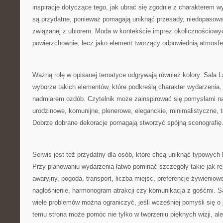
inspiracje dotyczące tego, jak ubrać się zgodnie z charakterem wy
są przydatne, ponieważ pomagają uniknąć przesady, niedopasowa
związanej z ubiorem. Moda w kontekście imprez okolicznościowych
powierzchownie, lecz jako element tworzący odpowiednią atmosfe
Ważną rolę w opisanej tematyce odgrywają również kolory. Sala
wyborze takich elementów, które podkreślą charakter wydarzenia, 
nadmiarem ozdób. Czytelnik może zainspirować się pomysłami na
urodzinowe, komunijne, plenerowe, eleganckie, minimalistyczne,
Dobrze dobrane dekoracje pomagają stworzyć spójną scenografię
Serwis jest też przydatny dla osób, które chcą uniknąć typowych
Przy planowaniu wydarzenia łatwo pominąć szczegóły takie jak re
awaryjny, pogoda, transport, liczba miejsc, preferencje żywieniow
nagłośnienie, harmonogram atrakcji czy komunikacja z gośćmi. S
wiele problemów można ograniczyć, jeśli wcześniej pomyśli się o 
temu strona może pomóc nie tylko w tworzeniu pięknych wizji, ale