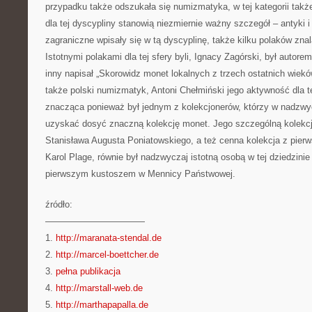
przypadku także odszukała się numizmatyka, w tej kategorii także
dla tej dyscypliny stanowią niezmiernie ważny szczegół – antyki i
zagraniczne wpisały się w tą dyscyplinę, także kilku polaków znala
Istotnymi polakami dla tej sfery byli, Ignacy Zagórski, był autore
inny napisał „Skorowidz monet lokalnych z trzech ostatnich wiek
także polski numizmatyk, Antoni Chełmiński jego aktywność dla te
znacząca ponieważ był jednym z kolekcjonerów, którzy w nadzwycz
uzyskać dosyć znaczną kolekcję monet. Jego szczególną kolekcj
Stanisława Augusta Poniatowskiego, a też cenna kolekcja z pierw
Karol Plage, równie był nadzwyczaj istotną osobą w tej dziedzinie 
pierwszym kustoszem w Mennicy Państwowej.
źródło:
———————————
1.
http://maranata-stendal.de
2.
http://marcel-boettcher.de
3.
pełna publikacja
4.
http://marstall-web.de
5.
http://marthapapalla.de