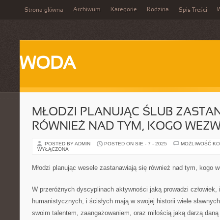
Archiwum
Kategorie
Rodzina
Strona główna
Spis Treści
WODA
MŁODZI PLANUJĄC ŚLUB ZASTAN
RÓWNIEŻ NAD TYM, KOGO WEZW
POSTED BY ADMIN
POSTED ON SIE - 7 - 2025
MOŻLIWOŚĆ K
WYŁĄCZONA
Młodzi planując wesele zastanawiają się również nad tym, kogo 
W przeróżnych dyscyplinach aktywności jaką prowadzi człowiek, 
humanistycznych, i ścisłych mają w swojej historii wiele sławnych 
swoim talentem, zaangażowaniem, oraz miłością jaką darzą daną