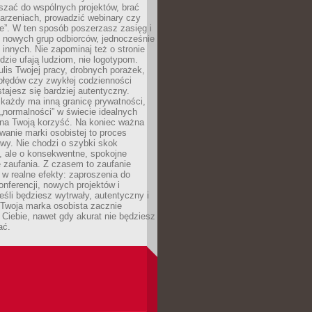
aszać do wspólnych projektów, brać
arzeniach, prowadzić webinary czy
e”. W ten sposób poszerzasz zasięg i
 nowych grup odbiorców, jednocześnie
 innych. Nie zapominaj też o stronie
udzie ufają ludziom, nie logotypom.
lis Twojej pracy, drobnych porażek,
błędów czy zwykłej codzienności
stajesz się bardziej autentyczny.
każdy ma inną granicę prywatności,
 „normalności” w świecie idealnych
ła na Twoją korzyść. Na koniec ważna
anie marki osobistej to proces
wy. Nie chodzi o szybki skok
, ale o konsekwentne, spokojne
 zaufania. Z czasem to zaufanie
 w realne efekty: zaproszenia do
nferencji, nowych projektów i
eśli będziesz wytrwały, autentyczny i
woja marka osobista zacznie
Ciebie, nawet gdy akurat nie będziesz
ać.