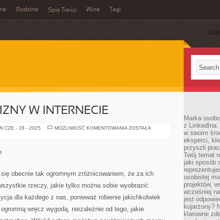
rie
Rodzina
Wiza
Tagi
Spis Treści
SUB
IZNY W INTERNECIE
Marka osobis
z LinkedIna.
KUPOWANIE
 CZE - 28 - 2025
MOŻLIWOŚĆ KOMENTOWANIA
ZOSTAŁA
w swoim śro
BIELIZNY
W
eksperci, kl
INTERNECIE
przyszli pra
o
Twój temat n
jaki sposób 
reprezentuj
ą się obecnie tak ogromnym zróżnicowaniem, że za ich
osobistej m
projektów, w
szystkie rzeczy, jakie tylko można sobie wyobrazić.
wcześniej n
zycja dla każdego z nas, ponieważ robienie jakichkolwiek
jest odpowi
kojarzony? N
 ogromną wręcz wygodą, niezależnie od tego, jakie
klarowne zdef