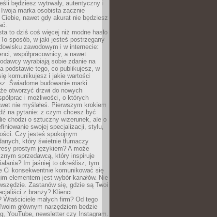
eśli będziesz wytrwały, autentyczny i
woja marka osobista zacznie
Ciebie, nawet gdy akurat nie będziesz
ać.
ta to dziś coś więcej niż modne hasło
 To sposób, w jaki jesteś postrzegany
dowisku zawodowym i w internecie:
ienci, współpracownicy, a nawet
codawcy wyrabiają sobie zdanie na
a podstawie tego, co publikujesz, w
się komunikujesz i jakie wartości
esz. Świadome budowanie marki
oże otworzyć drzwi do nowych
spółprac i możliwości, o których
awet nie myślałeś. Pierwszym krokiem
edź na pytanie: z czym chcesz być
ie chodzi o sztuczny wizerunek, ale o
iniowanie swojej specjalizacji, stylu,
tości. Czy jesteś spokojnym
danych, który świetnie tłumaczy
resy prostym językiem? A może
znym sprzedawcą, który inspiruje
iałania? Im jaśniej to określisz, tym
ie Ci konsekwentnie komunikować się
gim elementem jest wybór kanałów. Nie
wszędzie. Zastanów się, gdzie są Twoi
cjaliści z branży? Klienci
? Właściciele małych firm? Od tego
 Twoim głównym narzędziem będzie
og, YouTube, newsletter czy Instagram.