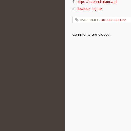
4.
https://scenadlatanca.pl
5.
dowiedz się jak
CATEGORIES:
BOCHEN-CHLEBA
Comments are closed.