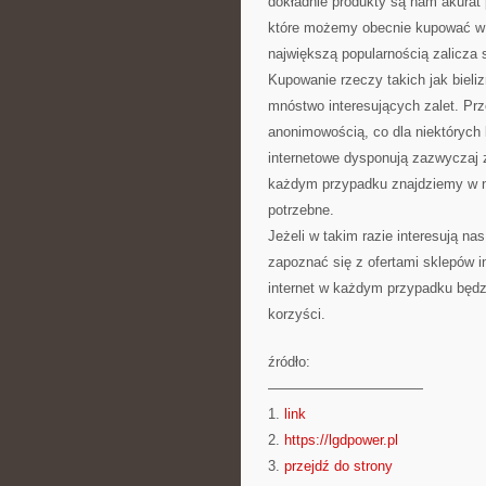
dokładnie produkty są nam akurat
które możemy obecnie kupować w 
największą popularnością zalicza s
Kupowanie rzeczy takich jak bieli
mnóstwo interesujących zalet. Pr
anonimowością, co dla niektórych
internetowe dysponują zazwyczaj z
każdym przypadku znajdziemy w nic
potrzebne.
Jeżeli w takim razie interesują na
zapoznać się z ofertami sklepów i
internet w każdym przypadku będz
korzyści.
źródło:
———————————
1.
link
2.
https://lgdpower.pl
3.
przejdź do strony