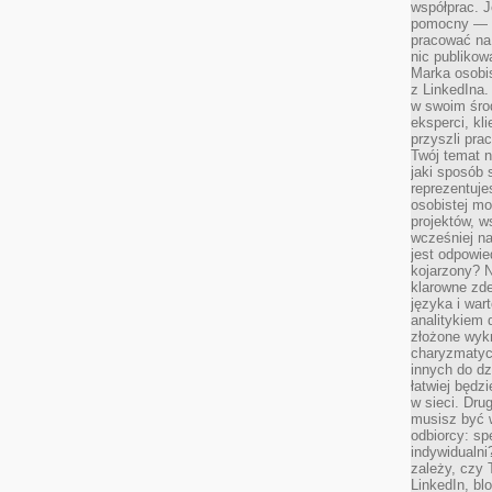
współprac. J
pomocny — T
pracować na 
nic publikow
Marka osobis
z LinkedIna.
w swoim śro
eksperci, kl
przyszli pra
Twój temat n
jaki sposób 
reprezentuj
osobistej m
projektów, w
wcześniej n
jest odpowi
kojarzony? N
klarowne zdef
języka i war
analitykiem 
złożone wyk
charyzmatyc
innych do dz
łatwiej będz
w sieci. Dru
musisz być 
odbiorcy: spe
indywidualni
zależy, czy
LinkedIn, bl