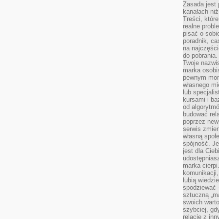
Zasada jest p
kanałach niż
Treści, któr
realne probl
pisać o sob
poradnik, ca
na najczęści
do pobrania
Twoje nazwi
marka osobis
pewnym mome
własnego mie
lub specjali
kursami i ba
od algorytm
budować rela
poprzez news
serwis zmien
własną społe
spójność. Je
jest dla Cie
udostępniasz
marka cierpi
komunikacji,
lubią wiedzi
spodziewać —
sztuczną „m
swoich warto
szybciej, gd
relacje z in