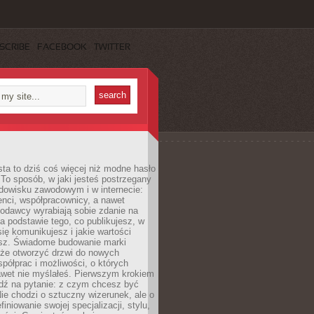
SCRIBE
FACEBOOK
TWITTER
ta to dziś coś więcej niż modne hasło
 To sposób, w jaki jesteś postrzegany
dowisku zawodowym i w internecie:
ienci, współpracownicy, a nawet
codawcy wyrabiają sobie zdanie na
a podstawie tego, co publikujesz, w
się komunikujesz i jakie wartości
esz. Świadome budowanie marki
oże otworzyć drzwi do nowych
spółprac i możliwości, o których
awet nie myślałeś. Pierwszym krokiem
edź na pytanie: z czym chcesz być
ie chodzi o sztuczny wizerunek, ale o
iniowanie swojej specjalizacji, stylu,