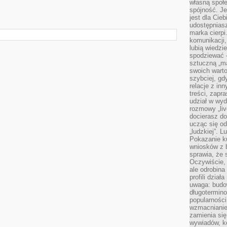
własną społe
spójność. Je
jest dla Cie
udostępniasz
marka cierpi
komunikacji,
lubią wiedzi
spodziewać —
sztuczną „m
swoich warto
szybciej, gd
relacje z in
treści, zapr
udział w wyd
rozmowy „liv
docierasz do
ucząc się od
„ludzkiej”. L
Pokazanie ku
wniosków z 
sprawia, że 
Oczywiście, 
ale odrobina
profili dzia
uwaga: budow
długotermino
popularności
wzmacnianie
zamienia się
wywiadów, ko