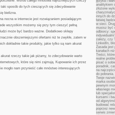
 potrzebne. Wśród całego mnóstwa najróżniejszych rzeczy
języka i war
analitykiem 
taki sposób do tych cieszących się zdecydowanie
złożone wyk
charyzmatyc
ię bielizna.
innych do dz
zna nocna w internecie jest rozwiązaniem posiadającym
łatwiej będz
w sieci. Dru
zede wszystkim możemy się przy tym cieszyć pełną
musisz być 
 ludzi może być bardzo ważne. Dodatkowo sklepy
odbiorcy: spe
indywidualni
nacznie obszerniejszymi ofertami niż te zwykłe, zatem w
zależy, czy
LinkedIn, bl
h dokładnie takie produkty, jakie tylko są nam akurat
Zasada jest p
kanałach niż
Treści, któr
s akurat rzeczy takie jak piżamy, to zdecydowanie warto
realne probl
nternetowych, które się nimi zajmują. Kupowanie ich przez
pisać o sob
poradnik, ca
ie mogło nam przynieść całe mnóstwo interesujących
na najczęści
do pobrania
Twoje nazwi
marka osobis
pewnym mome
własnego mie
lub specjali
kursami i ba
od algorytm
budować rela
poprzez news
serwis zmien