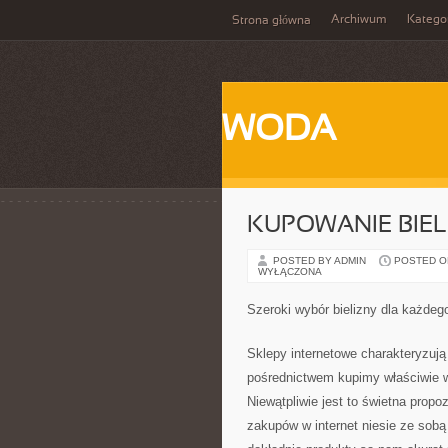
Archiwum
Katego
Strona główna
WODA
KUPOWANIE BIEL
POSTED BY ADMIN
POSTED ON
WYŁĄCZONA
Szeroki wybór bielizny dla każdeg
Sklepy internetowe charakteryzuj
pośrednictwem kupimy właściwie w
Niewątpliwie jest to świetna propo
zakupów w internet niesie ze sobą