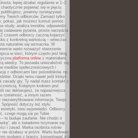
rosta: lepiej działać regularnie w 1–2
 chaotycznie pojawiać się w pięciu.
e publikujesz, powinny rozwiązywać
emy Twoich odbiorców. Zamiast tylko
ie, pokaż, jak możesz komuś pomóc:
se study, analiza trendów, odpowiedzi
ej zadawane pytania, proste narzędzia
. Z czasem odbiorcy zaczną kojarzyć
sko z konkretną wartością – wówczas
ta naturalnie się wzmacnia. W
ncie warto rozważyć stworzenie
jsca w sieci, którym często jest blog
styczna
platforma online
z materiałami,
zą wiedzy. To pozwala uniezależnić się
ów mediów społecznościowych i
cję z odbiorcami bez pośredników, np.
letter. Dzięki temu nawet jeśli któryś
i zasady gry, Ty nadal masz kontakt z
cznością. Kolejnym krokiem jest
śli raz deklarujesz, że najważniejsza
bie rzetelność, a innym razem
 niezweryfikowane informacje, Twoja
. Spójność dotyczy też stylu
 estetyki, tonu wypowiedzi. Odbiorcy
eć, czego mogą się po Tobie
 to buduje zaufanie. Nie chodzi o
askę”, ale o świadome trzymanie się
ści i zasad. Marka osobista rośnie
y nie działasz w próżni. Warto budować
nymi osobami z branży: komentować ich