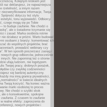
cznością. Kolejnym krokiem jest
śli raz deklarujesz, że najważniejsza
bie rzetelność, a innym razem
 niezweryfikowane informacje, Twoja
. Spójność dotyczy też stylu
 estetyki, tonu wypowiedzi. Odbiorcy
eć, czego mogą się po Tobie
 to buduje zaufanie. Nie chodzi o
askę”, ale o świadome trzymanie się
ści i zasad. Marka osobista rośnie
y nie działasz w próżni. Warto budować
nymi osobami z branży: komentować ich
aszać do wspólnych projektów, brać
arzeniach, prowadzić webinary czy
e”. W ten sposób poszerzasz zasięg i
 nowych grup odbiorców, jednocześnie
 innych. Nie zapominaj też o stronie
udzie ufają ludziom, nie logotypom.
lis Twojej pracy, drobnych porażek,
błędów czy zwykłej codzienności
stajesz się bardziej autentyczny.
każdy ma inną granicę prywatności,
 „normalności” w świecie idealnych
ła na Twoją korzyść. Na koniec ważna
anie marki osobistej to proces
wy. Nie chodzi o szybki skok
, ale o konsekwentne, spokojne
 zaufania. Z czasem to zaufanie
 w realne efekty: zaproszenia do
nferencji, nowych projektów i