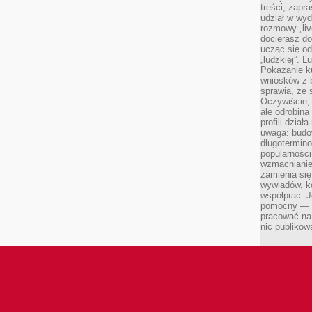
treści, zapr
udział w wyd
rozmowy „liv
docierasz do
ucząc się od
„ludzkiej”. L
Pokazanie ku
wniosków z 
sprawia, że 
Oczywiście, 
ale odrobina
profili dzia
uwaga: budow
długotermino
popularności
wzmacnianie
zamienia się
wywiadów, ko
współprac. J
pomocny — T
pracować na 
nic publikow