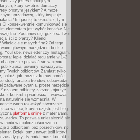
tości. Czy jesteś spokojnym
danych, który świetnie tłumaczy
resy prostym językiem? A może
znym sprzedawcą, który inspiruje
iałania? Im jaśniej to określisz, tym
ie Ci konsekwentnie komunikować się
gim elementem jest wybór kanałów. Nie
wszędzie. Zastanów się, gdzie są Twoi
cjaliści z branży? Klienci
? Właściciele małych firm? Od tego
 Twoim głównym narzędziem będzie
og, YouTube, newsletter czy Instagram.
rosta: lepiej działać regularnie w 1–2
 chaotycznie pojawiać się w pięciu.
e publikujesz, powinny rozwiązywać
emy Twoich odbiorców. Zamiast tylko
ie, pokaż, jak możesz komuś pomóc:
se study, analiza trendów, odpowiedzi
ej zadawane pytania, proste narzędzia
. Z czasem odbiorcy zaczną kojarzyć
sko z konkretną wartością – wówczas
ta naturalnie się wzmacnia. W
ncie warto rozważyć stworzenie
jsca w sieci, którym często jest blog
styczna
platforma online
z materiałami,
zą wiedzy. To pozwala uniezależnić się
ów mediów społecznościowych i
cję z odbiorcami bez pośredników, np.
letter. Dzięki temu nawet jeśli któryś
i zasady gry, Ty nadal masz kontakt z