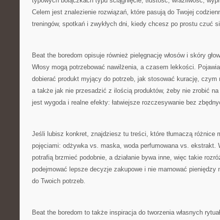
typowych bolączkach typu ściągnięcie, tłustość, wrażliwość, wy
Celem jest znalezienie rozwiązań, które pasują do Twojej codzienn
treningów, spotkań i zwykłych dni, kiedy chcesz po prostu czuć s
Beat the boredom opisuje również pielęgnację włosów i skóry gł
Włosy mogą potrzebować nawilżenia, a czasem lekkości. Pojawiają
dobierać produkt myjący do potrzeb, jak stosować kurację, czym r
a także jak nie przesadzić z ilością produktów, żeby nie zrobić 
jest wygoda i realne efekty: łatwiejsze rozczesywanie bez zbędny
Jeśli lubisz konkret, znajdziesz tu treści, które tłumaczą różnice
pojęciami: odżywka vs. maska, woda perfumowana vs. ekstrakt.
potrafią brzmieć podobnie, a działanie bywa inne, więc takie rozr
podejmować lepsze decyzje zakupowe i nie marnować pieniędzy na
do Twoich potrzeb.
Beat the boredom to także inspiracja do tworzenia własnych rytu