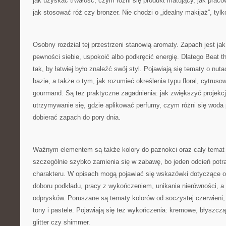
jak uzyskać trwałość, czym różni się produkt matujący, jak prac
jak stosować róż czy bronzer. Nie chodzi o „idealny makijaż”, tylko
Osobny rozdział tej przestrzeni stanowią aromaty. Zapach jest jak
pewności siebie, uspokoić albo podkręcić energię. Dlatego Beat 
tak, by łatwiej było znaleźć swój styl. Pojawiają się tematy o nut
bazie, a także o tym, jak rozumieć określenia typu floral, cytru
gourmand. Są też praktyczne zagadnienia: jak zwiększyć projekcj
utrzymywanie się, gdzie aplikować perfumy, czym różni się woda
dobierać zapach do pory dnia.
Ważnym elementem są także kolory do paznokci oraz cały temat 
szczególnie szybko zamienia się w zabawę, bo jeden odcień potraf
charakteru. W opisach mogą pojawiać się wskazówki dotyczące o
doboru podkładu, pracy z wykończeniem, unikania nierówności, a
odprysków. Poruszane są tematy kolorów od soczystej czerwieni,
tony i pastele. Pojawiają się też wykończenia: kremowe, błyszc
glitter czy shimmer.