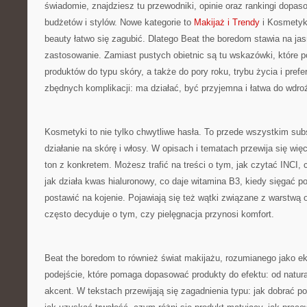
świadomie, znajdziesz tu przewodniki, opinie oraz rankingi dopa
budżetów i stylów. Nowe kategorie to
Makijaż i Trendy
i Kosmetyk
beauty łatwo się zagubić. Dlatego Beat the boredom stawia na jas
zastosowanie. Zamiast pustych obietnic są tu wskazówki, które 
produktów do typu skóry, a także do pory roku, trybu życia i prefe
zbędnych komplikacji: ma działać, być przyjemna i łatwa do wdro
Kosmetyki to nie tylko chwytliwe hasła. To przede wszystkim sub
działanie na skórę i włosy. W opisach i tematach przewija się więc
ton z konkretem. Możesz trafić na treści o tym, jak czytać INCI, 
jak działa kwas hialuronowy, co daje witamina B3, kiedy sięgać po r
postawić na kojenie. Pojawiają się też wątki związane z warstwą 
często decyduje o tym, czy pielęgnacja przynosi komfort.
Beat the boredom to również świat makijażu, rozumianego jako ek
podejście, które pomaga dopasować produkty do efektu: od natur
akcent. W tekstach przewijają się zagadnienia typu: jak dobrać p