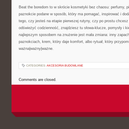
Beat the boredom to w skrócie kosmetyki bez chaosu: perfumy, pi
paznokcie podane w sposób, który ma pomagać, inspirować i doda
tego, czy jesteś na etapie pierwszej rutyny, czy po prostu chces
odświeżyć codzienność, znajdziesz tu słowa-klucze, pomysły i k
najlepszym sposobem na znużenie jest mała zmiana: inny zapach
paznokciach, krem, który daje komfort, albo rytuał, który przypomi
ważna|ważny|ważne.
CATEGORIES:
AKCESORIA BUDOWLANE
Comments are closed.