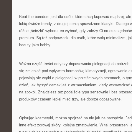
Beat the boredom jest dla osób, które chcą kupować mądrzej, ale 
lubią świeże trendy, z drugiej cenią sprawdzone klasyki. Dlatego 
różne „ścieżki” wyboru: co wybrać, gdy zależy Ci na oszczędności
premium. Są też podpowiedzi dla osób, które wolą minimalizm, jak 
beauty jako hobby.
Ważna część treści dotyczy dopasowania pielęgnacji do potrzeb, 
się zmieniać pod wpływem hormonów, klimatyzacji, ogrzewania cz
pojawiają się wątki o pielęgnacji w przejściowych sezonach, o ty
dzień, jak łączyć demakijaż z wzmacnianiem, kiedy wprowadzać ek
na spokój. Znajdziesz też podejście typu sensownie i bez przesad
produktów czasem lepiej mieć trzy, ale dobrze dopasowane.
Opisując kosmetyki, można spojrzeć na nie jak na narzędzia. J
inne efekt zdrowej skóry, kolejne zmatowienie. W tej przestrzeni 