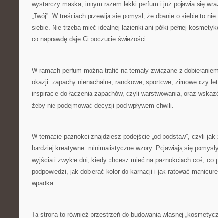
wystarczy maska, innym razem lekki perfum i już pojawia się wraże
„Twój”. W treściach przewija się pomysł, że dbanie o siebie to nie
siebie. Nie trzeba mieć idealnej łazienki ani półki pełnej kosmety
co naprawdę daje Ci poczucie świeżości.
W ramach perfum można trafić na tematy związane z dobieranie
okazji: zapachy nienachalne, randkowe, sportowe, zimowe czy letn
inspiracje do łączenia zapachów, czyli warstwowania, oraz wskaz
żeby nie podejmować decyzji pod wpływem chwili.
W temacie paznokci znajdziesz podejście „od podstaw”, czyli jak 
bardziej kreatywne: minimalistyczne wzory. Pojawiają się pomys
wyjścia i zwykłe dni, kiedy chcesz mieć na paznokciach coś, co p
podpowiedzi, jak dobierać kolor do karnacji i jak ratować manicure
wpadka.
Ta strona to również przestrzeń do budowania własnej „kosmetyczk