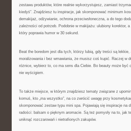
zestawu produktów, które realnie wykorzystujesz, zamiast trzymać
kiedyś”. Znajdziesz tu inspiracje, jak skomponować minimum k
demakijaż, odżywianie, ochrona przeciwsłoneczna, a do tego dod
zależności od potrzeb. Podobnie w makijażu: ulubiony korektor, a 
który poprawia humor w 30 sekund.
Beat the boredom jest dla tych, którzy lubią, gdy treści są lekkie
moralizowania i bez wmawiania, że musisz coś kupić. Raczej w 
różnice, wybierz to, co ma sens dla Ciebie. Bo beauty może być
nie wyścigiem.
To także miejsce, w którym znajdziesz tematy związane z upomi
komuś, kto „ma wszystko”, na co zwrócić uwagę przy kosmetykach
skomponować zestaw typu mini spa. Pojawiają się inspiracje na dr
radości: balsam o pięknym aromacie. Są też pomysły na to, jak t
uniknąć rozczarowań i nietrafionych zakupów.