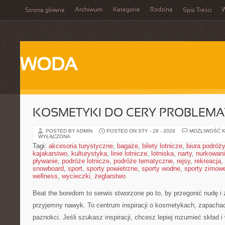
Archiwum
Kategorie
Rodzina
Strona główna
Spis Treści
WODA
KOSMETYKI DO CERY PROBLEMA
POSTED BY ADMIN
POSTED ON STY - 28 - 2026
MOŻLIWOŚĆ 
WYŁĄCZONA
Tagi:
akcesoria turystyczne
,
bagaże
,
bilety lotnicze
,
biura podróży
kajakarstwo
,
kulturystyka
,
linie lotnicze
,
lotniska
,
narty
,
nurkowan
pływanie
,
podróże lotnicze
,
podróże tematyczne
,
rejsy
,
rekreacja
,
snowboard
,
sport
,
sporty powietrzne
,
sporty wodne
,
sporty zimow
wellness
,
wycieczki
,
żeglarstwo
Beat the boredom to serwis stworzone po to, by przegonić nudę i
przyjemny nawyk. To centrum inspiracji o kosmetykach, zapachac
paznokci. Jeśli szukasz inspiracji, chcesz lepiej rozumieć skład i