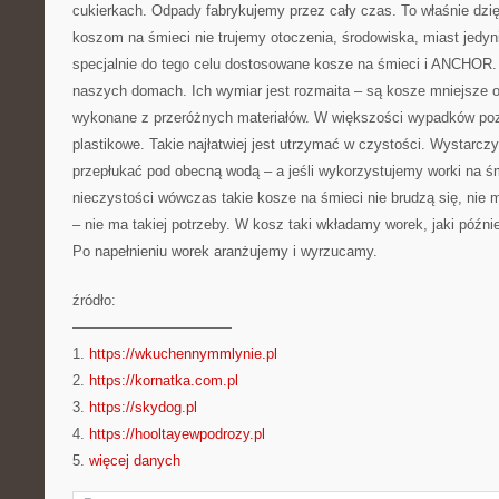
cukierkach. Odpady fabrykujemy przez cały czas. To właśnie dz
koszom na śmieci nie trujemy otoczenia, środowiska, miast jed
specjalnie do tego celu dostosowane kosze na śmieci i ANCHOR
naszych domach. Ich wymiar jest rozmaita – są kosze mniejsze o
wykonane z przeróżnych materiałów. W większości wypadków po
plastikowe. Takie najłatwiej jest utrzymać w czystości. Wystarcz
przepłukać pod obecną wodą – a jeśli wykorzystujemy worki na ś
nieczystości wówczas takie kosze na śmieci nie brudzą się, nie
– nie ma takiej potrzeby. W kosz taki wkładamy worek, jaki późni
Po napełnieniu worek aranżujemy i wyrzucamy.
źródło:
———————————
1.
https://wkuchennymmlynie.pl
2.
https://kornatka.com.pl
3.
https://skydog.pl
4.
https://hooltayewpodrozy.pl
5.
więcej danych