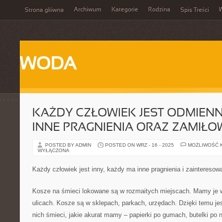
Archiwum
Kategorie
Rodzina
Strona główna
Spis Treści
WODA
KAŻDY CZŁOWIEK JEST ODMIENN
INNE PRAGNIENIA ORAZ ZAMIŁO
POSTED BY ADMIN
POSTED ON WRZ - 16 - 2025
MOŻLIWOŚĆ 
WYŁĄCZONA
Każdy człowiek jest inny, każdy ma inne pragnienia i zainteresow
Kosze na śmieci lokowane są w rozmaitych miejscach. Mamy je 
ulicach. Kosze są w sklepach, parkach, urzędach. Dzięki temu je
nich śmieci, jakie akurat mamy – papierki po gumach, butelki po