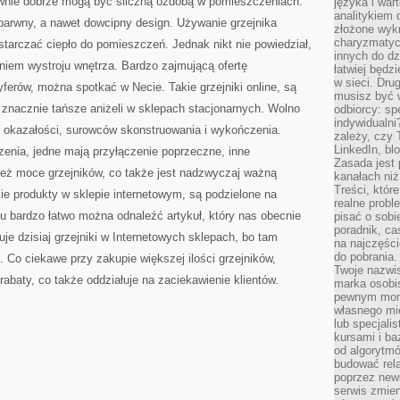
wnie dobrze mogą być śliczną ozdobą w pomieszczeniach.
języka i war
analitykiem 
barwny, a nawet dowcipny design. Używanie grzejnika
złożone wyk
charyzmatyc
tarczać ciepło do pomieszczeń. Jednak nikt nie powiedział,
innych do dz
niem wystroju wnętrza. Bardzo zajmującą ofertę
łatwiej będz
w sieci. Dru
erów, można spotkać w Necie. Takie grzejniki online, są
musisz być 
 znacznie tańsze aniżeli w sklepach stacjonarnych. Wolno
odbiorcy: spe
indywidualni
, okazałości, surowców skonstruowania i wykończenia.
zależy, czy
LinkedIn, bl
zenia, jedne mają przyłączenie poprzeczne, inne
Zasada jest p
też moce grzejników, co także jest nadzwyczaj ważną
kanałach niż
Treści, któr
ie produkty w sklepie internetowym, są podzielone na
realne probl
mu bardzo łatwo można odnaleźć artykuł, który nas obecnie
pisać o sob
poradnik, ca
je dzisiaj grzejniki w Internetowych sklepach, bo tam
na najczęści
do pobrania
. Co ciekawe przy zakupie większej ilości grzejników,
Twoje nazwi
abaty, co także oddziałuje na zaciekawienie klientów.
marka osobis
pewnym mome
własnego mie
lub specjali
kursami i ba
od algorytm
budować rela
poprzez news
serwis zmien