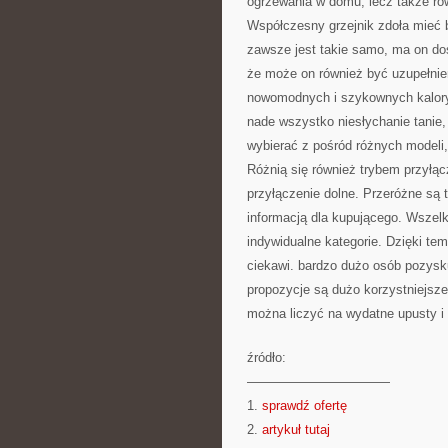
ogrzewania w domu, lecz także ró
Współczesny grzejnik zdoła mieć 
zawsze jest takie samo, ma on dos
że może on również być uzupełnie
nowomodnych i szykownych kaloryf
nade wszystko niesłychanie tanie,
wybierać z pośród różnych modeli
Różnią się również trybem przyłąc
przyłączenie dolne. Przeróżne są 
informacją dla kupującego. Wszelk
indywidualne kategorie. Dzięki te
ciekawi. bardzo dużo osób pozysku
propozycje są dużo korzystniejsze
można liczyć na wydatne upusty i r
źródło:
———————————
1.
sprawdź ofertę
2.
artykuł tutaj