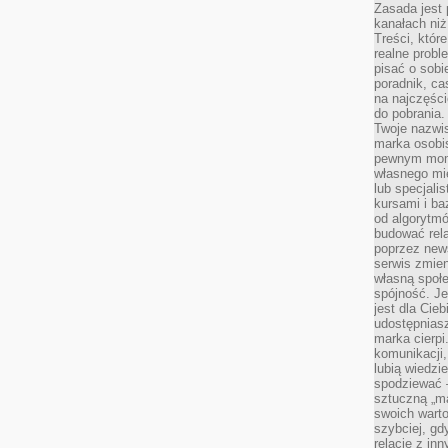
Zasada jest p
kanałach niż
Treści, któr
realne probl
pisać o sob
poradnik, ca
na najczęści
do pobrania
Twoje nazwi
marka osobis
pewnym mome
własnego mie
lub specjali
kursami i ba
od algorytm
budować rela
poprzez news
serwis zmien
własną społe
spójność. Je
jest dla Cie
udostępniasz
marka cierpi
komunikacji,
lubią wiedzi
spodziewać —
sztuczną „m
swoich warto
szybciej, gd
relacje z in