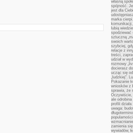
własną społe
spójność. Je
jest dla Cie
udostępniasz
marka cierpi
komunikacji,
lubią wiedzi
spodziewać —
sztuczną „m
swoich warto
szybciej, gd
relacje z in
treści, zapr
udział w wyd
rozmowy „liv
docierasz do
ucząc się od
„ludzkiej”. L
Pokazanie ku
wniosków z 
sprawia, że 
Oczywiście, 
ale odrobina
profili dzia
uwaga: budow
długotermino
popularności
wzmacnianie
zamienia się
wywiadów, ko