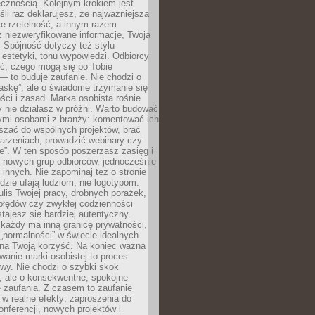
cznością. Kolejnym krokiem jest
śli raz deklarujesz, że najważniejsza
bie rzetelność, a innym razem
 niezweryfikowane informacje, Twoja
. Spójność dotyczy też stylu
 estetyki, tonu wypowiedzi. Odbiorcy
eć, czego mogą się po Tobie
 to buduje zaufanie. Nie chodzi o
askę”, ale o świadome trzymanie się
ści i zasad. Marka osobista rośnie
y nie działasz w próżni. Warto budować
nymi osobami z branży: komentować ich
aszać do wspólnych projektów, brać
arzeniach, prowadzić webinary czy
e”. W ten sposób poszerzasz zasięg i
 nowych grup odbiorców, jednocześnie
 innych. Nie zapominaj też o stronie
udzie ufają ludziom, nie logotypom.
lis Twojej pracy, drobnych porażek,
błędów czy zwykłej codzienności
stajesz się bardziej autentyczny.
każdy ma inną granicę prywatności,
 „normalności” w świecie idealnych
ła na Twoją korzyść. Na koniec ważna
anie marki osobistej to proces
wy. Nie chodzi o szybki skok
, ale o konsekwentne, spokojne
 zaufania. Z czasem to zaufanie
 w realne efekty: zaproszenia do
nferencji, nowych projektów i