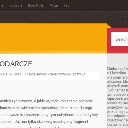
rie
Rodzina
Wiza
Tagi
Spis Treści
SUB
PODARCZE
Marka osobis
z LinkedIna.
JEDNOSTKI
SIE - 6 - 2025
MOŻLIWOŚĆ KOMENTOWANIA
ZOSTAŁA
w swoim śro
GOSPODARCZE
eksperci, kl
przyszli pra
Twój temat n
jaki sposób 
reprezentuj
ażniejszych rzeczy, o jakie wypada koniecznie postarać
osobistej m
projektów, w
bardzo dużo wielorakich sposobów, różne piece do tego
wcześniej n
emal zawsze koniecznym przy tym nabytkiem, są kaloryfery.
jest odpowi
kojarzony? N
e szeroki. Już nie tylko stanowią nieodłączny fragment
klarowne zdef