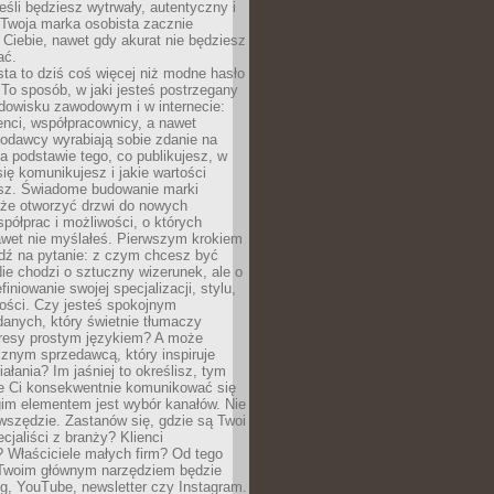
eśli będziesz wytrwały, autentyczny i
woja marka osobista zacznie
Ciebie, nawet gdy akurat nie będziesz
ać.
ta to dziś coś więcej niż modne hasło
 To sposób, w jaki jesteś postrzegany
dowisku zawodowym i w internecie:
ienci, współpracownicy, a nawet
codawcy wyrabiają sobie zdanie na
a podstawie tego, co publikujesz, w
się komunikujesz i jakie wartości
esz. Świadome budowanie marki
oże otworzyć drzwi do nowych
spółprac i możliwości, o których
awet nie myślałeś. Pierwszym krokiem
edź na pytanie: z czym chcesz być
ie chodzi o sztuczny wizerunek, ale o
iniowanie swojej specjalizacji, stylu,
tości. Czy jesteś spokojnym
danych, który świetnie tłumaczy
resy prostym językiem? A może
znym sprzedawcą, który inspiruje
iałania? Im jaśniej to określisz, tym
ie Ci konsekwentnie komunikować się
gim elementem jest wybór kanałów. Nie
wszędzie. Zastanów się, gdzie są Twoi
cjaliści z branży? Klienci
? Właściciele małych firm? Od tego
 Twoim głównym narzędziem będzie
og, YouTube, newsletter czy Instagram.