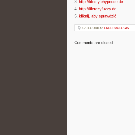
3.
http://lifestylehypnose.de
4.
http://lilcrazyfuzzy.de
5.
kliknij, aby sprawdzić
CATEGORIES:
ENDERMOLOGIA
Comments are closed.