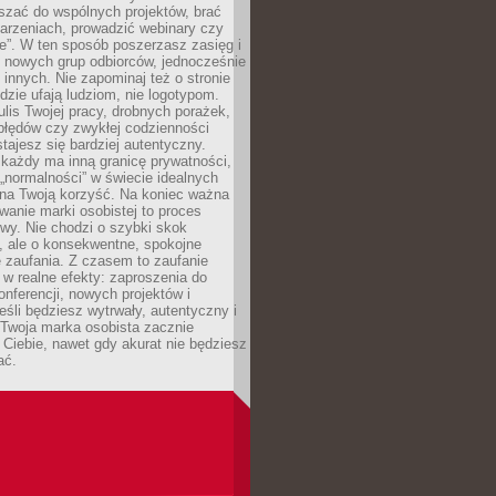
aszać do wspólnych projektów, brać
arzeniach, prowadzić webinary czy
e”. W ten sposób poszerzasz zasięg i
 nowych grup odbiorców, jednocześnie
 innych. Nie zapominaj też o stronie
udzie ufają ludziom, nie logotypom.
lis Twojej pracy, drobnych porażek,
błędów czy zwykłej codzienności
stajesz się bardziej autentyczny.
każdy ma inną granicę prywatności,
 „normalności” w świecie idealnych
ła na Twoją korzyść. Na koniec ważna
anie marki osobistej to proces
wy. Nie chodzi o szybki skok
, ale o konsekwentne, spokojne
 zaufania. Z czasem to zaufanie
 w realne efekty: zaproszenia do
nferencji, nowych projektów i
eśli będziesz wytrwały, autentyczny i
woja marka osobista zacznie
Ciebie, nawet gdy akurat nie będziesz
ać.