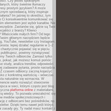
tości. Czy jesteś spokojnym
danych, który świetnie tłumaczy
resy prostym językiem? A może
znym sprzedawcą, który inspiruje
iałania? Im jaśniej to określisz, tym
ie Ci konsekwentnie komunikować się
gim elementem jest wybór kanałów. Nie
wszędzie. Zastanów się, gdzie są Twoi
cjaliści z branży? Klienci
? Właściciele małych firm? Od tego
 Twoim głównym narzędziem będzie
og, YouTube, newsletter czy Instagram.
rosta: lepiej działać regularnie w 1–2
 chaotycznie pojawiać się w pięciu.
e publikujesz, powinny rozwiązywać
emy Twoich odbiorców. Zamiast tylko
ie, pokaż, jak możesz komuś pomóc:
se study, analiza trendów, odpowiedzi
ej zadawane pytania, proste narzędzia
. Z czasem odbiorcy zaczną kojarzyć
sko z konkretną wartością – wówczas
ta naturalnie się wzmacnia. W
ncie warto rozważyć stworzenie
jsca w sieci, którym często jest blog
styczna
platforma online
z materiałami,
zą wiedzy. To pozwala uniezależnić się
ów mediów społecznościowych i
cję z odbiorcami bez pośredników, np.
letter. Dzięki temu nawet jeśli któryś
i zasady gry, Ty nadal masz kontakt z