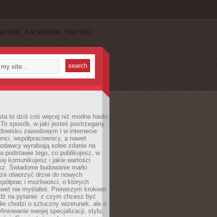
SCRIBE
FACEBOOK
TWITTER
ta to dziś coś więcej niż modne hasło
 To sposób, w jaki jesteś postrzegany
dowisku zawodowym i w internecie:
ienci, współpracownicy, a nawet
codawcy wyrabiają sobie zdanie na
a podstawie tego, co publikujesz, w
się komunikujesz i jakie wartości
esz. Świadome budowanie marki
oże otworzyć drzwi do nowych
spółprac i możliwości, o których
awet nie myślałeś. Pierwszym krokiem
edź na pytanie: z czym chcesz być
ie chodzi o sztuczny wizerunek, ale o
iniowanie swojej specjalizacji, stylu,