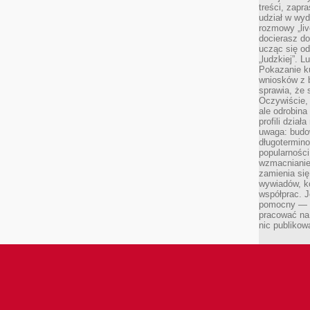
treści, zapr
udział w wyd
rozmowy „liv
docierasz do
ucząc się od
„ludzkiej”. L
Pokazanie ku
wniosków z 
sprawia, że 
Oczywiście, 
ale odrobina
profili dzia
uwaga: budow
długotermino
popularności
wzmacnianie
zamienia się
wywiadów, ko
współprac. J
pomocny — T
pracować na 
nic publikow