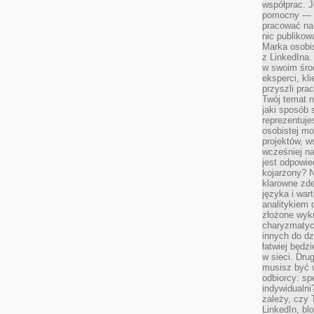
współprac. J
pomocny — T
pracować na 
nic publikow
Marka osobis
z LinkedIna.
w swoim śro
eksperci, kl
przyszli pra
Twój temat n
jaki sposób 
reprezentuj
osobistej m
projektów, w
wcześniej n
jest odpowi
kojarzony? N
klarowne zdef
języka i war
analitykiem 
złożone wyk
charyzmatyc
innych do dz
łatwiej będz
w sieci. Dru
musisz być 
odbiorcy: spe
indywidualni
zależy, czy
LinkedIn, bl