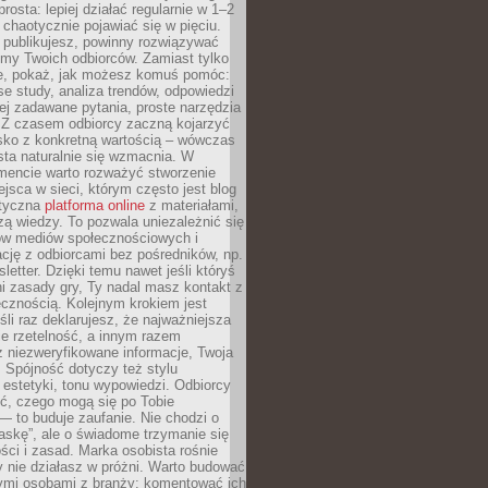
rosta: lepiej działać regularnie w 1–2
 chaotycznie pojawiać się w pięciu.
e publikujesz, powinny rozwiązywać
emy Twoich odbiorców. Zamiast tylko
ie, pokaż, jak możesz komuś pomóc:
se study, analiza trendów, odpowiedzi
ej zadawane pytania, proste narzędzia
. Z czasem odbiorcy zaczną kojarzyć
sko z konkretną wartością – wówczas
ta naturalnie się wzmacnia. W
ncie warto rozważyć stworzenie
jsca w sieci, którym często jest blog
styczna
platforma online
z materiałami,
zą wiedzy. To pozwala uniezależnić się
ów mediów społecznościowych i
cję z odbiorcami bez pośredników, np.
letter. Dzięki temu nawet jeśli któryś
i zasady gry, Ty nadal masz kontakt z
cznością. Kolejnym krokiem jest
śli raz deklarujesz, że najważniejsza
bie rzetelność, a innym razem
 niezweryfikowane informacje, Twoja
. Spójność dotyczy też stylu
 estetyki, tonu wypowiedzi. Odbiorcy
eć, czego mogą się po Tobie
 to buduje zaufanie. Nie chodzi o
askę”, ale o świadome trzymanie się
ści i zasad. Marka osobista rośnie
y nie działasz w próżni. Warto budować
nymi osobami z branży: komentować ich