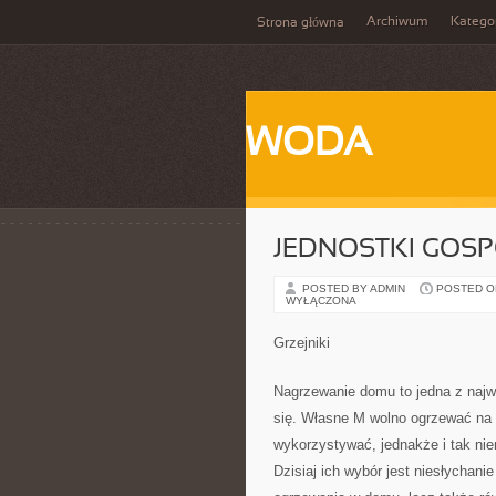
Archiwum
Katego
Strona główna
WODA
JEDNOSTKI GOS
POSTED BY ADMIN
POSTED ON 
WYŁĄCZONA
Grzejniki
Nagrzewanie domu to jedna z najw
się. Własne M wolno ogrzewać na 
wykorzystywać, jednakże i tak ni
Dzisiaj ich wybór jest niesłychani