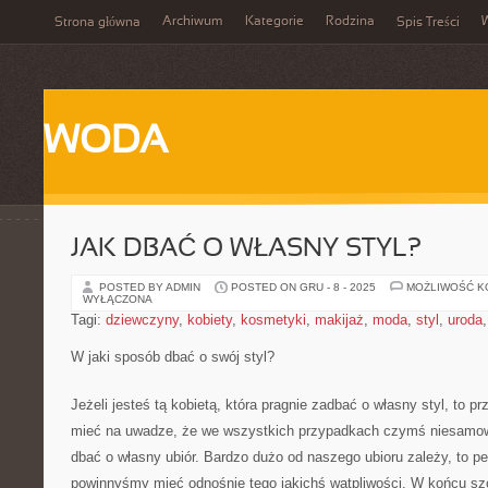
Archiwum
Kategorie
Rodzina
Strona główna
Spis Treści
WODA
JAK DBAĆ O WŁASNY STYL?
POSTED BY ADMIN
POSTED ON GRU - 8 - 2025
MOŻLIWOŚĆ 
WYŁĄCZONA
Tagi:
dziewczyny
,
kobiety
,
kosmetyki
,
makijaż
,
moda
,
styl
,
uroda
W jaki sposób dbać o swój styl?
Jeżeli jesteś tą kobietą, która pragnie zadbać o własny styl, to 
mieć na uwadze, że we wszystkich przypadkach czymś niesamowic
dbać o własny ubiór. Bardzo dużo od naszego ubioru zależy, to p
powinnyśmy mieć odnośnie tego jakichś wątpliwości. W końcu szc