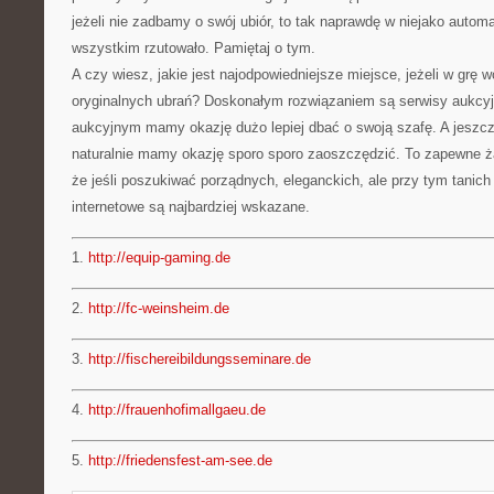
jeżeli nie zadbamy o swój ubiór, to tak naprawdę w niejako auto
wszystkim rzutowało. Pamiętaj o tym.
A czy wiesz, jakie jest najodpowiedniejsze miejsce, jeżeli w grę 
oryginalnych ubrań? Doskonałym rozwiązaniem są serwisy aukcyj
aukcyjnym mamy okazję dużo lepiej dbać o swoją szafę. A jeszc
naturalnie mamy okazję sporo sporo zaoszczędzić. To zapewne 
że jeśli poszukiwać porządnych, eleganckich, ale przy tym tanich 
internetowe są najbardziej wskazane.
1.
http://equip-gaming.de
2.
http://fc-weinsheim.de
3.
http://fischereibildungsseminare.de
4.
http://frauenhofimallgaeu.de
5.
http://friedensfest-am-see.de