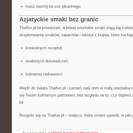
masz nastrój na coś pikantnego.
Azjatyckie smaki bez granic
Thaifun.pl to przestrzeń, w której orientalne smaki stają się codz
eksplorowania smaków, zapachów i tekstur z krajów, które kochają
konkretnych receptur,
osobistych doświadczeń,
kulinarnej ciekawości.
Wejdź do świata Thaifun.pl i zamień swój dom w małą orientalną re
się Twoim kulinarnym partnerem, bez względu na to, czy dopiero
lat.
Rozgość się na Thaifun.pl – miejscu, które zmieni sposób, w jaki
CATEGORIES:
KARPATY DLA POCZĄTKUJĄCYCH