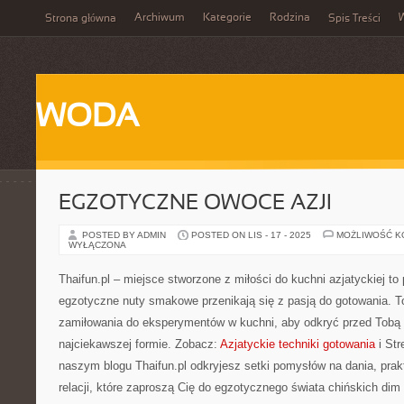
Archiwum
Kategorie
Rodzina
Strona główna
Spis Treści
WODA
EGZOTYCZNE OWOCE AZJI
POSTED BY ADMIN
POSTED ON LIS - 17 - 2025
MOŻLIWOŚĆ 
WYŁĄCZONA
Thaifun.pl – miejsce stworzone z miłości do kuchni azjatyckiej to 
egzotyczne nuty smakowe przenikają się z pasją do gotowania. To 
zamiłowania do eksperymentów w kuchni, aby odkryć przed Tobą o
najciekawszej formie. Zobacz:
Azjatyckie techniki gotowania
i Str
naszym blogu Thaifun.pl odkryjesz setki pomysłów na dania, pr
relacji, które zaproszą Cię do egzotycznego świata chińskich d