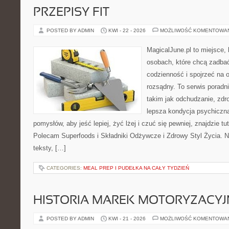
PRZEPISY FIT
POSTED BY ADMIN
KWI - 22 - 2026
MOŻLIWOŚĆ KOMENTOWA
MagicalJune.pl to miejsce, 
osobach, które chcą zadbać
codzienność i spojrzeć na 
rozsądny. To serwis porad
takim jak odchudzanie, zdro
lepsza kondycja psychiczn
pomysłów, aby jeść lepiej, żyć lżej i czuć się pewniej, znajdzie tu
Polecam Superfoods i Składniki Odżywcze i Zdrowy Styl Życia. N
teksty, […]
CATEGORIES:
MEAL PREP I PUDEŁKA NA CAŁY TYDZIEŃ
HISTORIA MAREK MOTORYZACY
POSTED BY ADMIN
KWI - 21 - 2026
MOŻLIWOŚĆ KOMENTOWA