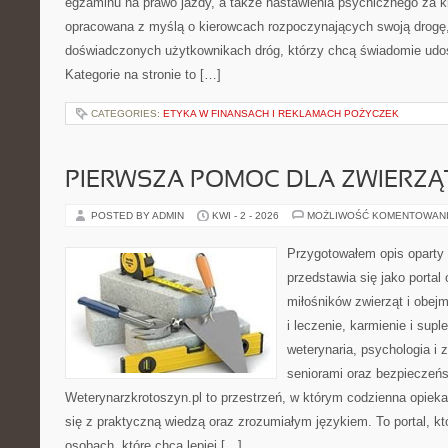
egzaminu na prawo jazdy, a także nastawienia psychicznego za ki
opracowana z myślą o kierowcach rozpoczynających swoją drogę, 
doświadczonych użytkownikach dróg, którzy chcą świadomie udos
Kategorie na stronie to […]
CATEGORIES:
ETYKA W FINANSACH I REKLAMACH POŻYCZEK
PIERWSZA POMOC DLA ZWIERZĄ
POSTED BY ADMIN
KWI - 2 - 2026
MOŻLIWOŚĆ KOMENTOWAN
Przygotowałem opis oparty 
przedstawia się jako portal
miłośników zwierząt i obejm
i leczenie, karmienie i supl
weterynaria, psychologia i
seniorami oraz bezpieczeń
Weterynarzkrotoszyn.pl to przestrzeń, w którym codzienna opiek
się z praktyczną wiedzą oraz zrozumiałym językiem. To portal, kt
osobach, które chcą lepiej […]