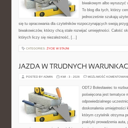
biwakowym albo wyruszyć 
To blog dla tych, którzy cen
jednocześnie szukają użyte
się tu opracowania dla czytelników rozpoczynających swoją przy
biwakowiczów, którzy chcą stale rozwijać umiejętności. Całość sk
których liczy się niezależność, […]
CATEGORIES:
ŻYCIE W STAJNI
JAZDA W TRUDNYCH WARUNKA
POSTED BY ADMIN
KWI - 3 - 2026
MOŻLIWOŚĆ KOMENTOWAN
ODTJ Bolesławiec to rozbud
poświęcona jest tematyce m
odpowiedzialnego uczestni
doskonalenia umiejętności 
którym czytelnik otrzyma p
praktyki prowadzenia auta,