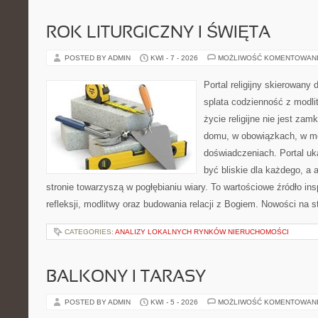
ROK LITURGICZNY I ŚWIĘTA
POSTED BY ADMIN
KWI - 7 - 2026
MOŻLIWOŚĆ KOMENTOWAN
Portal religijny skierowany
splata codzienność z modli
życie religijne nie jest zam
domu, w obowiązkach, w m
doświadczeniach. Portal uk
być bliskie dla każdego, a 
stronie towarzyszą w pogłębianiu wiary. To wartościowe źródło insp
refleksji, modlitwy oraz budowania relacji z Bogiem. Nowości na s
CATEGORIES:
ANALIZY LOKALNYCH RYNKÓW NIERUCHOMOŚCI
BALKONY I TARASY
POSTED BY ADMIN
KWI - 5 - 2026
MOŻLIWOŚĆ KOMENTOWAN