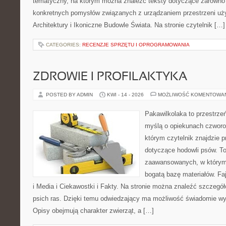
tematyczny, na którym można znaleźć teksty dotyczące zarówno sł
konkretnych pomysłów związanych z urządzaniem przestrzeni uży
Architektury i Ikoniczne Budowle Świata. Na stronie czytelnik […]
CATEGORIES:
RECENZJE SPRZĘTU I OPROGRAMOWANIA
ZDROWIE I PROFILAKTYKA
POSTED BY ADMIN
KWI - 14 - 2026
MOŻLIWOŚĆ KOMENTOWA
Pakawilkolaka to przestrzeń
myślą o opiekunach czworo
którym czytelnik znajdzie p
dotyczące hodowli psów. To
zaawansowanych, w którym 
bogatą bazę materiałów. Faj
i Media i Ciekawostki i Fakty. Na stronie można znaleźć szczegół
psich ras. Dzięki temu odwiedzający ma możliwość świadomie wy
Opisy obejmują charakter zwierząt, a […]