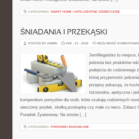
CATEGORIES:
SMART HOME I INTELIGENTNE OŚWIETLENIE
ŚNIADANIA I PRZEKĄSKI
POSTED BY ADMIN
KWI - 23 - 2026
MOŻLIWOŚĆ KOMENTOWA
JemWegańsko to miejsce, kt
jedzenia bez produktów od
podejścia do codziennego ż
której przyjemność jedzeni
przepisy pokazują, że kuc
różnorodna, apetyczna i je
kompendium pomysłów dla osób, które szukają codziennych rozwi
wieczorny posiłek, słodką przekąskę czy małe co nieco. Zobacz 
Poradnik Żywieniowy. Na stronie […]
CATEGORIES:
PORADNIKI BUDOWLANE