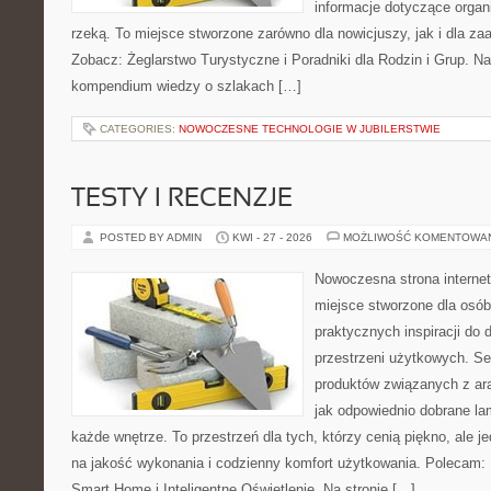
informacje dotyczące organ
rzeką. To miejsce stworzone zarówno dla nowicjuszy, jak i dla z
Zobacz: Żeglarstwo Turystyczne i Poradniki dla Rodzin i Grup. N
kompendium wiedzy o szlakach […]
CATEGORIES:
NOWOCZESNE TECHNOLOGIE W JUBILERSTWIE
TESTY I RECENZJE
POSTED BY ADMIN
KWI - 27 - 2026
MOŻLIWOŚĆ KOMENTOWA
Nowoczesna strona interne
miejsce stworzone dla osób
praktycznych inspiracji do 
przestrzeni użytkowych. Se
produktów związanych z ara
jak odpowiednio dobrane la
każde wnętrze. To przestrzeń dla tych, którzy cenią piękno, ale 
na jakość wykonania i codzienny komfort użytkowania. Polecam: 
Smart Home i Inteligentne Oświetlenie. Na stronie […]