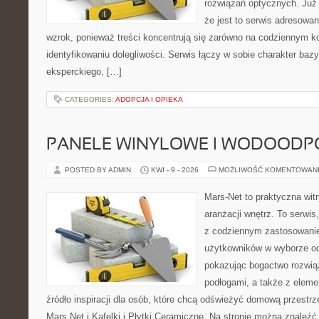
rozwiązań optycznych. Już 
że jest to serwis adresowa
wzrok, ponieważ treści koncentrują się zarówno na codziennym ko
identyfikowaniu dolegliwości. Serwis łączy w sobie charakter baz
eksperckiego, […]
CATEGORIES:
ADOPCJA I OPIEKA
PANELE WINYLOWE I WODOODP
POSTED BY ADMIN
KWI - 9 - 2026
MOŻLIWOŚĆ KOMENTOWAN
Mars-Net to praktyczna witr
aranżacji wnętrz. To serwis
z codziennym zastosowani
użytkowników w wyborze od
pokazując bogactwo rozwią
podłogami, a także z elem
źródło inspiracji dla osób, które chcą odświeżyć domową przestrz
Mars.Net i Kafelki i Płytki Ceramiczne. Na stronie można znaleź