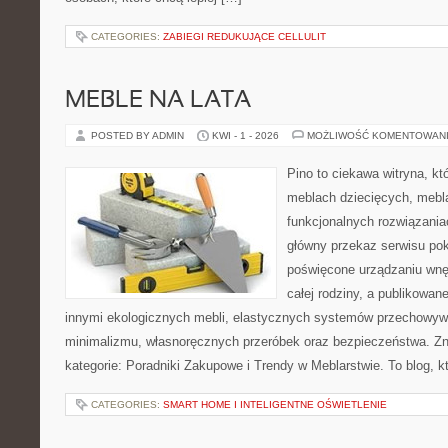
CATEGORIES:
ZABIEGI REDUKUJĄCE CELLULIT
MEBLE NA LATA
POSTED BY ADMIN
KWI - 1 - 2026
MOŻLIWOŚĆ KOMENTOWAN
Pino to ciekawa witryna, kt
meblach dziecięcych, mebl
funkcjonalnych rozwiązani
główny przekaz serwisu pok
poświęcone urządzaniu wnętr
całej rodziny, a publikowan
innymi ekologicznych mebli, elastycznych systemów przechowyw
minimalizmu, własnoręcznych przeróbek oraz bezpieczeństwa. Zna
kategorie: Poradniki Zakupowe i Trendy w Meblarstwie. To blog, k
CATEGORIES:
SMART HOME I INTELIGENTNE OŚWIETLENIE