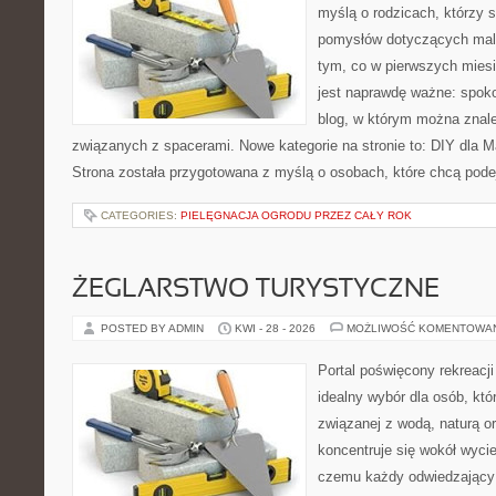
myślą o rodzicach, którzy s
pomysłów dotyczących malu
tym, co w pierwszych miesi
jest naprawdę ważne: spokoj
blog, w którym można znal
związanych z spacerami. Nowe kategorie na stronie to: DIY dla Ma
Strona została przygotowana z myślą o osobach, które chcą po
CATEGORIES:
PIELĘGNACJA OGRODU PRZEZ CAŁY ROK
ŻEGLARSTWO TURYSTYCZNE
POSTED BY ADMIN
KWI - 28 - 2026
MOŻLIWOŚĆ KOMENTOWA
Portal poświęcony rekreacj
idealny wybór dla osób, kt
związanej z wodą, naturą o
koncentruje się wokół wyci
czemu każdy odwiedzający