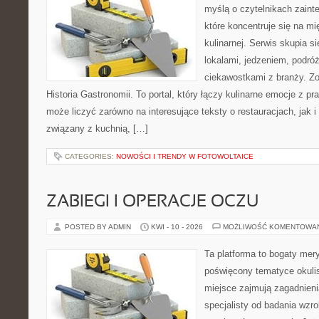
myślą o czytelnikach zaint
które koncentruje się na m
kulinarnej. Serwis skupia 
lokalami, jedzeniem, podróż
ciekawostkami z branży. Zo
Historia Gastronomii. To portal, który łączy kulinarne emocje z 
może liczyć zarówno na interesujące teksty o restauracjach, jak 
związany z kuchnią, […]
CATEGORIES:
NOWOŚCI I TRENDY W FOTOWOLTAICE
ZABIEGI I OPERACJE OCZU
POSTED BY ADMIN
KWI - 10 - 2026
MOŻLIWOŚĆ KOMENTOWA
Ta platforma to bogaty mer
poświęcony tematyce okulis
miejsce zajmują zagadnieni
specjalisty od badania wzr