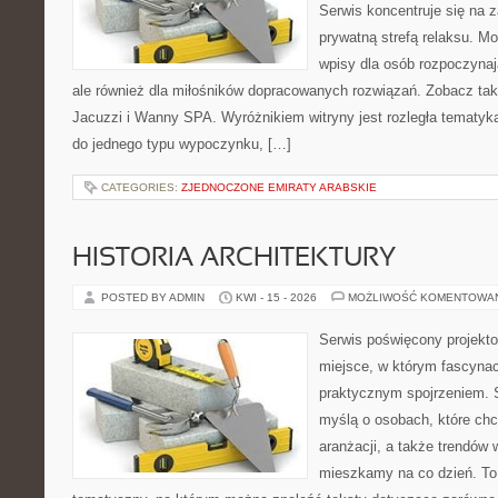
Serwis koncentruje się na 
prywatną strefą relaksu. M
wpisy dla osób rozpoczynaj
ale również dla miłośników dopracowanych rozwiązań. Zobacz takż
Jacuzzi i Wanny SPA. Wyróżnikiem witryny jest rozległa tematyka
do jednego typu wypoczynku, […]
CATEGORIES:
ZJEDNOCZONE EMIRATY ARABSKIE
HISTORIA ARCHITEKTURY
POSTED BY ADMIN
KWI - 15 - 2026
MOŻLIWOŚĆ KOMENTOWA
Serwis poświęcony projekto
miejsce, w którym fascynac
praktycznym spojrzeniem. S
myślą o osobach, które chcą
aranżacji, a także trendów 
mieszkamy na co dzień. To