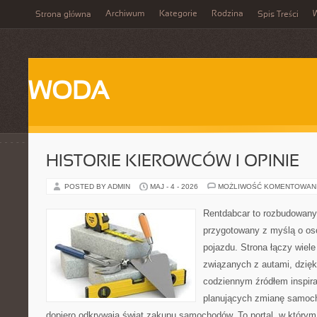
Archiwum
Kategorie
Rodzina
Strona główna
Spis Treści
WODA
HISTORIE KIEROWCÓW I OPINIE
POSTED BY ADMIN
MAJ - 4 - 2026
MOŻLIWOŚĆ KOMENTOWAN
Rentdabcar to rozbudowany 
przygotowany z myślą o oso
pojazdu. Strona łączy wiel
związanych z autami, dzię
codziennym źródłem inspira
planujących zmianę samocho
dopiero odkrywają świat zakupu samochodów. To portal, w który