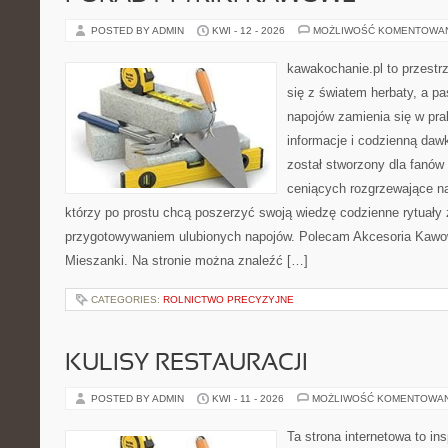
POSTED BY ADMIN
KWI - 12 - 2026
MOŻLIWOŚĆ KOMENTOWA
kawakochanie.pl to przestr
się z światem herbaty, a p
napojów zamienia się w pra
informacje i codzienną dawk
został stworzony dla fanów 
ceniących rozgrzewające na
którzy po prostu chcą poszerzyć swoją wiedzę codzienne rytuały
przygotowywaniem ulubionych napojów. Polecam Akcesoria Kawo
Mieszanki. Na stronie można znaleźć […]
CATEGORIES:
ROLNICTWO PRECYZYJNE
KULISY RESTAURACJI
POSTED BY ADMIN
KWI - 11 - 2026
MOŻLIWOŚĆ KOMENTOWA
Ta strona internetowa to in