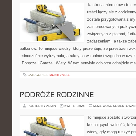
Ta strona internetowa to se
treści łączy się z codzien
została przygotowana z my
zainteresowanych praktycz
związanych z płotami, furt
zadaszeniami, a także zab
balkonów. To miejsce wiedzy, który prezentuje, że przestrzeń w
jednocześnie wytrzymała, atrakcyjna wizualnie i wygodna w użyt
i Poręcze i Garaże i Wiaty. W tym serwisie odbiorca odnajdzie mat
CATEGORIES:
MONTRAVELS
PODRÓŻE RODZINNE
POSTED BY ADMIN
KWI - 4 - 2026
MOŻLIWOŚĆ KOMENTOWAN
To miejsce zostało stworz
kochających wolność, które
wtedy, gdy mogą ruszyć pr