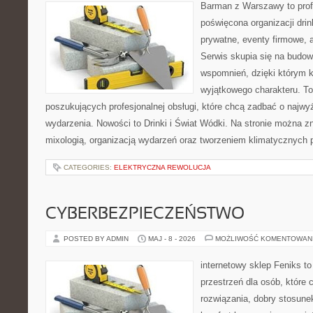
Barman z Warszawy to profe
poświęcona organizacji dri
prywatne, eventy firmowe, 
Serwis skupia się na budo
wspomnień, dzięki którym 
wyjątkowego charakteru. To
poszukujących profesjonalnej obsługi, które chcą zadbać o naj
wydarzenia. Nowości to Drinki i Świat Wódki. Na stronie można 
mixologią, organizacją wydarzeń oraz tworzeniem klimatycznych 
CATEGORIES:
ELEKTRYCZNA REWOLUCJA
CYBERBEZPIECZEŃSTWO
POSTED BY ADMIN
MAJ - 8 - 2026
MOŻLIWOŚĆ KOMENTOWAN
internetowy sklep Feniks to
przestrzeń dla osób, które
rozwiązania, dobry stosune