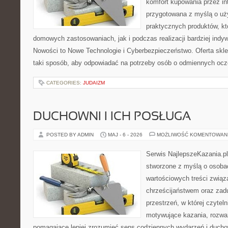
komfort kupowania przez int
przygotowana z myślą o uż
praktycznych produktów, kt
domowych zastosowaniach, jak i podczas realizacji bardziej ind
Nowości to Nowe Technologie i Cyberbezpieczeństwo. Oferta skl
taki sposób, aby odpowiadać na potrzeby osób o odmiennych ocz
CATEGORIES:
JUDAIZM
DUCHOWNI I ICH POSŁUGA
POSTED BY ADMIN
MAJ - 6 - 2026
MOŻLIWOŚĆ KOMENTOWAN
Serwis NajlepszeKazania.p
stworzone z myślą o osobac
wartościowych treści zwią
chrześcijaństwem oraz zad
przestrzeń, w której czyte
motywujące kazania, rozważ
pomagające lepiej zrozumieć sens codziennych wydarzeń i duch