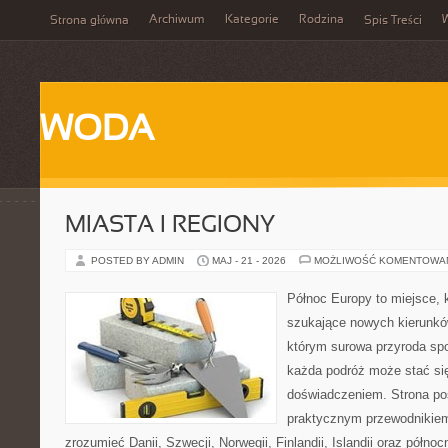
Archiwum
Kategorie
Rodzina
Strona główna
Spis Treści
WODA
MIASTA I REGIONY
POSTED BY ADMIN
MAJ - 21 - 2026
MOŻLIWOŚĆ KOMENTOWA
Północ Europy to miejsce, k
szukające nowych kierunkó
którym surowa przyroda spot
każda podróż może stać s
doświadczeniem. Strona poś
praktycznym przewodnikiem
zrozumieć Danii, Szwecji, Norwegii, Finlandii, Islandii oraz półno