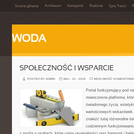
Archiwum
Kategorie
Rodzina
Strona główna
Spis Treści
WODA
SPOŁECZNOŚĆ I WSPARCIE
POSTED BY ADMIN
MAJ - 10 - 2026
MOŻLIWOŚĆ KOMENTOWA
Portal funkcjonujący pod 
nowoczesna platforma, któr
świadomego życia, estetyki 
wartościowych wskazówek.
znaleźć tutaj różnorodne tre
codziennym funkcjonowaniu
z myślą o osobach, które cenią oryginalności oraz harmonii i bal