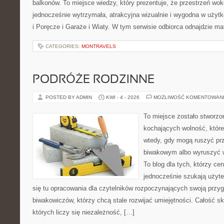
balkonów. To miejsce wiedzy, który prezentuje, że przestrzeń w
jednocześnie wytrzymała, atrakcyjna wizualnie i wygodna w użyt
i Poręcze i Garaże i Wiaty. W tym serwisie odbiorca odnajdzie mat
CATEGORIES:
MONTRAVELS
PODRÓŻE RODZINNE
POSTED BY ADMIN
KWI - 4 - 2026
MOŻLIWOŚĆ KOMENTOWAN
To miejsce zostało stworz
kochających wolność, które
wtedy, gdy mogą ruszyć pr
biwakowym albo wyruszyć 
To blog dla tych, którzy cen
jednocześnie szukają użyte
się tu opracowania dla czytelników rozpoczynających swoją przy
biwakowiczów, którzy chcą stale rozwijać umiejętności. Całość sk
których liczy się niezależność, […]