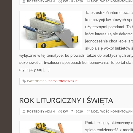
POSTED BY ADMIN
KWI - 8 - 2026
MOŻLIWOŚĆ KOMENTOWAN
Ta przestrzeń internetowa t
kompozycji kwiatowych spot
użytecznymi poradami. To ba
które interesują się dekorac
jednocześnie chcą lepiej zr
skupia się wokół bukietów 
wyłącznie w tej tematyce, bo prowadzi także do praktycznych arty
sezonowości, trwałości i sposobach komponowania. To portal dla m
styl łączy się […]
CATEGORIES:
SERYKORYCINSKIE
ROK LITURGICZNY I ŚWIĘTA
POSTED BY ADMIN
KWI - 7 - 2026
MOŻLIWOŚĆ KOMENTOWAN
Portal religijny skierowany
splata codzienność z modli