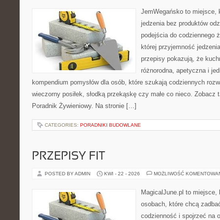
JemWegańsko to miejsce, kt
jedzenia bez produktów od
podejścia do codziennego ż
której przyjemność jedzeni
przepisy pokazują, że kuc
różnorodna, apetyczna i je
kompendium pomysłów dla osób, które szukają codziennych rozwi
wieczorny posiłek, słodką przekąskę czy małe co nieco. Zobacz 
Poradnik Żywieniowy. Na stronie […]
CATEGORIES:
PORADNIKI BUDOWLANE
PRZEPISY FIT
POSTED BY ADMIN
KWI - 22 - 2026
MOŻLIWOŚĆ KOMENTOWA
MagicalJune.pl to miejsce, 
osobach, które chcą zadbać
codzienność i spojrzeć na 