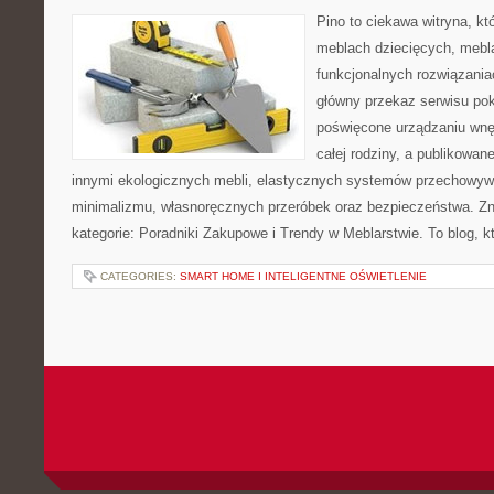
Pino to ciekawa witryna, kt
meblach dziecięcych, mebl
funkcjonalnych rozwiązani
główny przekaz serwisu pok
poświęcone urządzaniu wnętr
całej rodziny, a publikowan
innymi ekologicznych mebli, elastycznych systemów przechowyw
minimalizmu, własnoręcznych przeróbek oraz bezpieczeństwa. Zna
kategorie: Poradniki Zakupowe i Trendy w Meblarstwie. To blog, k
CATEGORIES:
SMART HOME I INTELIGENTNE OŚWIETLENIE