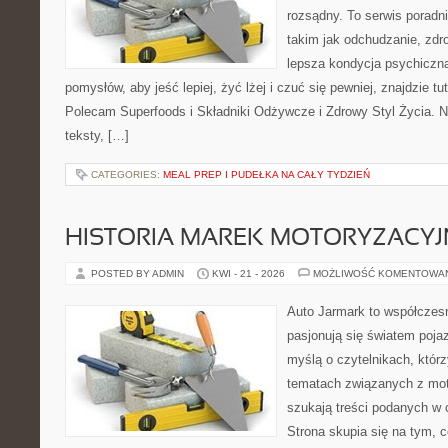
rozsądny. To serwis porad
takim jak odchudzanie, zdro
lepsza kondycja psychiczn
pomysłów, aby jeść lepiej, żyć lżej i czuć się pewniej, znajdzie tu
Polecam Superfoods i Składniki Odżywcze i Zdrowy Styl Życia. N
teksty, […]
CATEGORIES:
MEAL PREP I PUDEŁKA NA CAŁY TYDZIEŃ
HISTORIA MAREK MOTORYZACY
POSTED BY ADMIN
KWI - 21 - 2026
MOŻLIWOŚĆ KOMENTOWA
Auto Jarmark to współczesn
pasjonują się światem poja
myślą o czytelnikach, któr
tematach związanych z mot
szukają treści podanych w 
Strona skupia się na tym, 