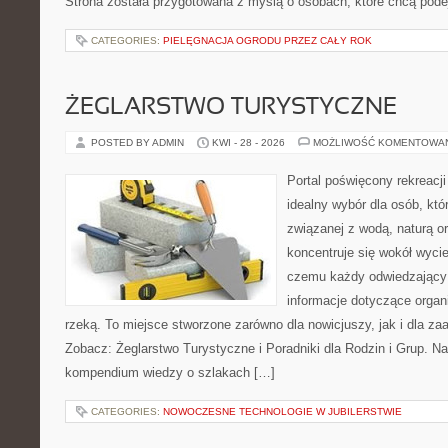
Strona została przygotowana z myślą o osobach, które chcą po
CATEGORIES:
PIELĘGNACJA OGRODU PRZEZ CAŁY ROK
ŻEGLARSTWO TURYSTYCZNE
POSTED BY ADMIN
KWI - 28 - 2026
MOŻLIWOŚĆ KOMENTOWA
Portal poświęcony rekreacj
idealny wybór dla osób, kt
związanej z wodą, naturą o
koncentruje się wokół wyci
czemu każdy odwiedzający
informacje dotyczące organ
rzeką. To miejsce stworzone zarówno dla nowicjuszy, jak i dla z
Zobacz: Żeglarstwo Turystyczne i Poradniki dla Rodzin i Grup. N
kompendium wiedzy o szlakach […]
CATEGORIES:
NOWOCZESNE TECHNOLOGIE W JUBILERSTWIE