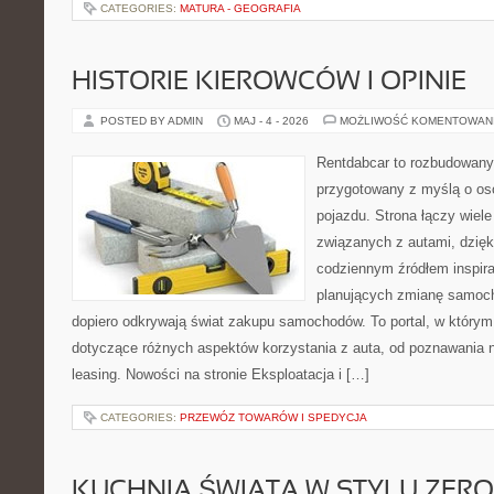
CATEGORIES:
MATURA - GEOGRAFIA
HISTORIE KIEROWCÓW I OPINIE
POSTED BY ADMIN
MAJ - 4 - 2026
MOŻLIWOŚĆ KOMENTOWAN
Rentdabcar to rozbudowany 
przygotowany z myślą o oso
pojazdu. Strona łączy wiel
związanych z autami, dzię
codziennym źródłem inspira
planujących zmianę samocho
dopiero odkrywają świat zakupu samochodów. To portal, w który
dotyczące różnych aspektów korzystania z auta, od poznawania 
leasing. Nowości na stronie Eksploatacja i […]
CATEGORIES:
PRZEWÓZ TOWARÓW I SPEDYCJA
KUCHNIA ŚWIATA W STYLU ZER