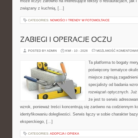
może liczyć zarówno na interesujące teksty o restauracjach, jak 
związany z kuchnią, […]
CATEGORIES:
NOWOŚCI I TRENDY W FOTOWOLTAICE
ZABIEGI I OPERACJE OCZU
POSTED BY ADMIN
KWI - 10 - 2026
MOŻLIWOŚĆ KOMENTOWA
Ta platforma to bogaty mer
poświęcony tematyce okulis
miejsce zajmują zagadnieni
specjalisty od badania wzr
rozwiązań optycznych. Już 
że jest to serwis adresowa
wzrok, ponieważ treści koncentrują się zarówno na codziennym ko
identyfikowaniu dolegliwości. Serwis łączy w sobie charakter baz
eksperckiego, […]
CATEGORIES:
ADOPCJA I OPIEKA