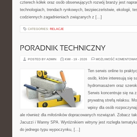
czterech kółek oraz osób obserwujących rozwój branży jest napr
technologiach, trendach rynkowych, bezpieczeństwie, ekologii, t
codziennych zagadnieniach związanych z […]
CATEGORIES:
RELACJE
PORADNIK TECHNICZNY
POSTED BY ADMIN
KWI - 19 - 2026
MOŻLIWOŚĆ KOMENTOWA
Ten serwis online to prakty
osób, które interesują się 
hydromasażem oraz szerok
Serwis koncentruje się na 
prywatną strefą relaksu. M
wpisy dla osób rozpoczynaj
ale również dla miłośników dopracowanych rozwiązań. Zobacz takż
Jacuzzi i Wanny SPA. Wyróżnikiem witryny jest rozległa tematyka
do jednego typu wypoczynku, […]