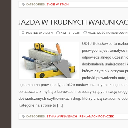
CATEGORIES:
ŻYCIE W STAJNI
JAZDA W TRUDNYCH WARUNKA
POSTED BY ADMIN
KWI - 3 - 2026
MOŻLIWOŚĆ KOMENTOWAN
ODTJ Bolesławiec to rozbud
poświęcona jest tematyce m
odpowiedzialnego uczestni
doskonalenia umiejętności 
którym czytelnik otrzyma p
praktyki prowadzenia auta,
egzaminu na prawo jazdy, a także nastawienia psychicznego za ki
opracowana z myślą o kierowcach rozpoczynających swoją drogę, 
doświadczonych użytkownikach dróg, którzy chcą świadomie udos
Kategorie na stronie to […]
CATEGORIES:
ETYKA W FINANSACH I REKLAMACH POŻYCZEK