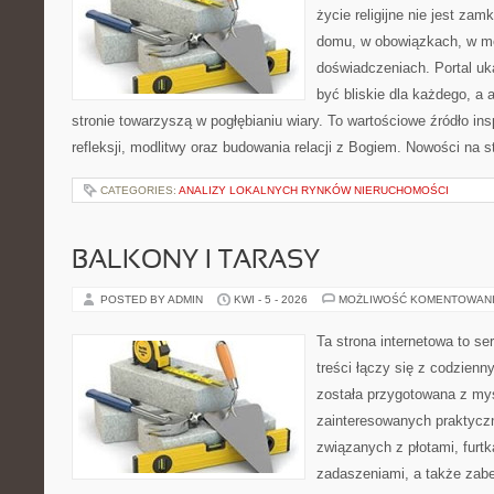
życie religijne nie jest zam
domu, w obowiązkach, w m
doświadczeniach. Portal uk
być bliskie dla każdego, a 
stronie towarzyszą w pogłębianiu wiary. To wartościowe źródło insp
refleksji, modlitwy oraz budowania relacji z Bogiem. Nowości na s
CATEGORIES:
ANALIZY LOKALNYCH RYNKÓW NIERUCHOMOŚCI
BALKONY I TARASY
POSTED BY ADMIN
KWI - 5 - 2026
MOŻLIWOŚĆ KOMENTOWAN
Ta strona internetowa to se
treści łączy się z codzien
została przygotowana z my
zainteresowanych praktycz
związanych z płotami, furt
zadaszeniami, a także zab