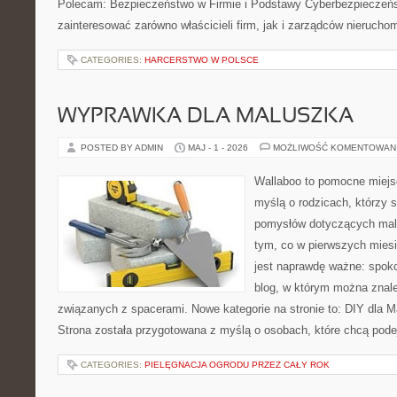
Polecam: Bezpieczeństwo w Firmie i Podstawy Cyberbezpieczeńs
zainteresować zarówno właścicieli firm, jak i zarządców nierucho
CATEGORIES:
HARCERSTWO W POLSCE
WYPRAWKA DLA MALUSZKA
POSTED BY ADMIN
MAJ - 1 - 2026
MOŻLIWOŚĆ KOMENTOWAN
Wallaboo to pomocne miejs
myślą o rodzicach, którzy s
pomysłów dotyczących malu
tym, co w pierwszych miesi
jest naprawdę ważne: spokoj
blog, w którym można znal
związanych z spacerami. Nowe kategorie na stronie to: DIY dla Ma
Strona została przygotowana z myślą o osobach, które chcą po
CATEGORIES:
PIELĘGNACJA OGRODU PRZEZ CAŁY ROK