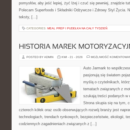
pomysłów, aby jeść lepiej, żyć lżej i czuć się pewniej, znajdzie tu
Polecam Superfoods i Składniki Odżywcze i Zdrowy Styl Życia. N
teksty, […]
CATEGORIES:
MEAL PREP I PUDEŁKA NA CAŁY TYDZIEŃ
HISTORIA MAREK MOTORYZACY
POSTED BY ADMIN
KWI - 21 - 2026
MOŻLIWOŚĆ KOMENTOWA
Auto Jarmark to współczesn
pasjonują się światem poja
myślą o czytelnikach, któr
tematach związanych z mot
szukają treści podanych w 
Strona skupia się na tym, 
czterech kółek oraz osób obserwujących rozwój branży jest napr
technologiach, trendach rynkowych, bezpieczeństwie, ekologii, t
codziennych zagadnieniach związanych z […]