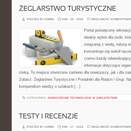
ŻEGLARSTWO TURYSTYCZNE
POSTED BY ADMIN
KWI - 28 - 2026
MOŻLIWOŚĆ KOMENTOWA
Portal poświęcony rekreacj
idealny wybór dla osób, kt
związanej z wodą, naturą o
koncentruje się wokół wyci
czemu każdy odwiedzający
informacje dotyczące organ
rzeką. To miejsce stworzone zarówno dla nowicjuszy, jak i dla z
Zobacz: Żeglarstwo Turystyczne i Poradniki dla Rodzin i Grup. N
kompendium wiedzy o szlakach […]
CATEGORIES:
NOWOCZESNE TECHNOLOGIE W JUBILERSTWIE
TESTY I RECENZJE
POSTED BY ADMIN
KWI - 27 - 2026
MOŻLIWOŚĆ KOMENTOWA