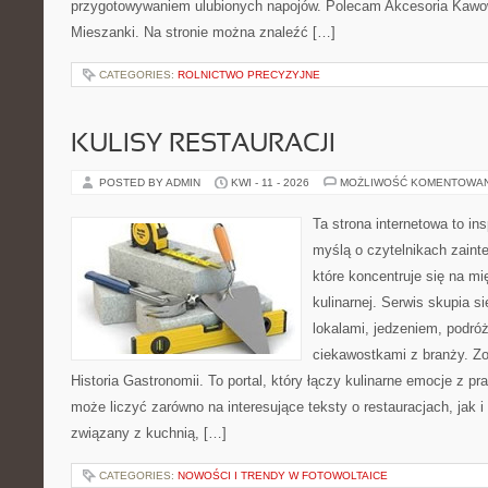
przygotowywaniem ulubionych napojów. Polecam Akcesoria Kawo
Mieszanki. Na stronie można znaleźć […]
CATEGORIES:
ROLNICTWO PRECYZYJNE
KULISY RESTAURACJI
POSTED BY ADMIN
KWI - 11 - 2026
MOŻLIWOŚĆ KOMENTOWA
Ta strona internetowa to in
myślą o czytelnikach zaint
które koncentruje się na m
kulinarnej. Serwis skupia 
lokalami, jedzeniem, podróż
ciekawostkami z branży. Zo
Historia Gastronomii. To portal, który łączy kulinarne emocje z 
może liczyć zarówno na interesujące teksty o restauracjach, jak 
związany z kuchnią, […]
CATEGORIES:
NOWOŚCI I TRENDY W FOTOWOLTAICE