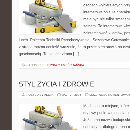
osobach wybierających prz
internetowa opisuje charakt
mają być nie tylko smaczne
sercem. To internetowa wiz
zainteresować klientów, p
lunch. Polecam Techniki Przechowywania i Sezonowe Gotowanie.
z stroną można odnieść wrażenie, że ta przestrzeń stawia na czy
gościnnością. To nie jest zimna […]
CATEGORIES:
ETYKA CHRZEŚCIJAŃSKA
STYL ŻYCIA I ZDROWIE
POSTED BY ADMIN
MAJ - 3 - 2026
MOŻLIWOŚĆ KOMENTOWAN
Madlennn to miejsce, które
stylowy punkt w sieci dla 
Już sama nazwa buduje sko
osobistym, dlatego strona