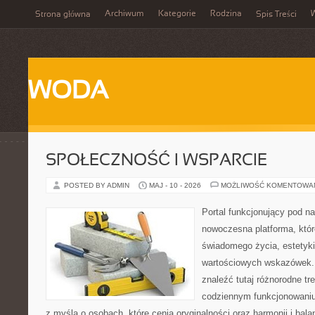
Archiwum
Kategorie
Rodzina
Strona główna
Spis Treści
WODA
SPOŁECZNOŚĆ I WSPARCIE
POSTED BY ADMIN
MAJ - 10 - 2026
MOŻLIWOŚĆ KOMENTOWA
Portal funkcjonujący pod 
nowoczesna platforma, któr
świadomego życia, estetyki 
wartościowych wskazówek.
znaleźć tutaj różnorodne tre
codziennym funkcjonowaniu
z myślą o osobach, które cenią oryginalności oraz harmonii i bal