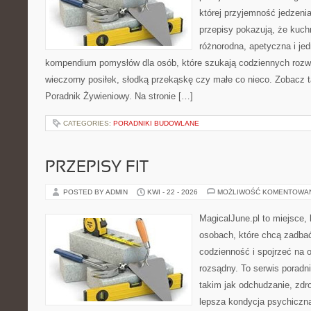
której przyjemność jedzeni
przepisy pokazują, że kuc
różnorodna, apetyczna i je
kompendium pomysłów dla osób, które szukają codziennych rozwi
wieczorny posiłek, słodką przekąskę czy małe co nieco. Zobacz 
Poradnik Żywieniowy. Na stronie […]
CATEGORIES:
PORADNIKI BUDOWLANE
PRZEPISY FIT
POSTED BY ADMIN
KWI - 22 - 2026
MOŻLIWOŚĆ KOMENTOWA
MagicalJune.pl to miejsce, 
osobach, które chcą zadbać
codzienność i spojrzeć na 
rozsądny. To serwis porad
takim jak odchudzanie, zdro
lepsza kondycja psychiczn