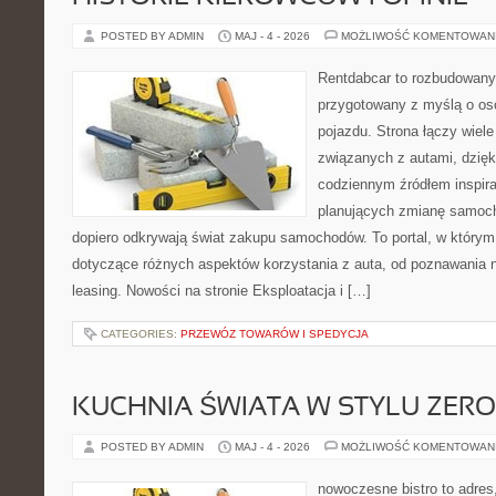
POSTED BY ADMIN
MAJ - 4 - 2026
MOŻLIWOŚĆ KOMENTOWAN
Rentdabcar to rozbudowany 
przygotowany z myślą o oso
pojazdu. Strona łączy wiel
związanych z autami, dzię
codziennym źródłem inspira
planujących zmianę samocho
dopiero odkrywają świat zakupu samochodów. To portal, w który
dotyczące różnych aspektów korzystania z auta, od poznawania 
leasing. Nowości na stronie Eksploatacja i […]
CATEGORIES:
PRZEWÓZ TOWARÓW I SPEDYCJA
KUCHNIA ŚWIATA W STYLU ZER
POSTED BY ADMIN
MAJ - 4 - 2026
MOŻLIWOŚĆ KOMENTOWAN
nowoczesne bistro to adres