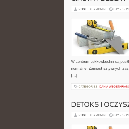
POSTED BY ADMIN
STY - 5 - 2
W centrum Lekkowkuchni są posił
normalne. Zamiast sztywnych zasa
[…]
CATEGORIES:
DANIA WEGETARIAŃ
DETOKS I OCZYS
POSTED BY ADMIN
STY - 5 - 2