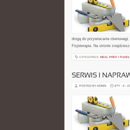
drogą do przywracania równowagi. K
Fizjoterapia. Na stronie znajdziesz
CATEGORIES:
MEAL PREP I PUDEŁ
SERWIS I NAPRA
POSTED BY ADMIN
STY - 6 - 2