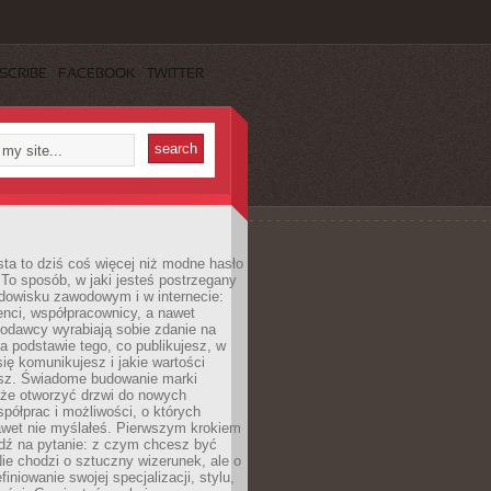
SCRIBE
FACEBOOK
TWITTER
ta to dziś coś więcej niż modne hasło
 To sposób, w jaki jesteś postrzegany
dowisku zawodowym i w internecie:
ienci, współpracownicy, a nawet
codawcy wyrabiają sobie zdanie na
a podstawie tego, co publikujesz, w
się komunikujesz i jakie wartości
esz. Świadome budowanie marki
oże otworzyć drzwi do nowych
spółprac i możliwości, o których
awet nie myślałeś. Pierwszym krokiem
edź na pytanie: z czym chcesz być
ie chodzi o sztuczny wizerunek, ale o
iniowanie swojej specjalizacji, stylu,