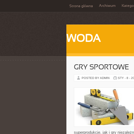
Archiwum
Katego
Strona główna
WODA
GRY SPORTOWE
POSTED BY ADMIN
STY - 8 - 2
superprodukcje, jak i gry niezale