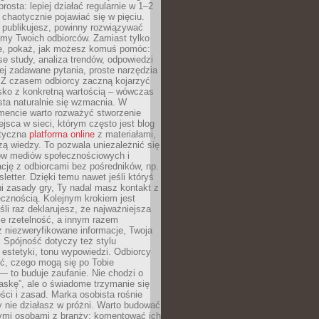
rosta: lepiej działać regularnie w 1–2
 chaotycznie pojawiać się w pięciu.
e publikujesz, powinny rozwiązywać
emy Twoich odbiorców. Zamiast tylko
ie, pokaż, jak możesz komuś pomóc:
se study, analiza trendów, odpowiedzi
ej zadawane pytania, proste narzędzia
. Z czasem odbiorcy zaczną kojarzyć
sko z konkretną wartością – wówczas
ta naturalnie się wzmacnia. W
ncie warto rozważyć stworzenie
jsca w sieci, którym często jest blog
styczna
platforma online
z materiałami,
zą wiedzy. To pozwala uniezależnić się
ów mediów społecznościowych i
cję z odbiorcami bez pośredników, np.
letter. Dzięki temu nawet jeśli któryś
i zasady gry, Ty nadal masz kontakt z
cznością. Kolejnym krokiem jest
śli raz deklarujesz, że najważniejsza
bie rzetelność, a innym razem
 niezweryfikowane informacje, Twoja
. Spójność dotyczy też stylu
 estetyki, tonu wypowiedzi. Odbiorcy
eć, czego mogą się po Tobie
 to buduje zaufanie. Nie chodzi o
askę”, ale o świadome trzymanie się
ści i zasad. Marka osobista rośnie
y nie działasz w próżni. Warto budować
nymi osobami z branży: komentować ich