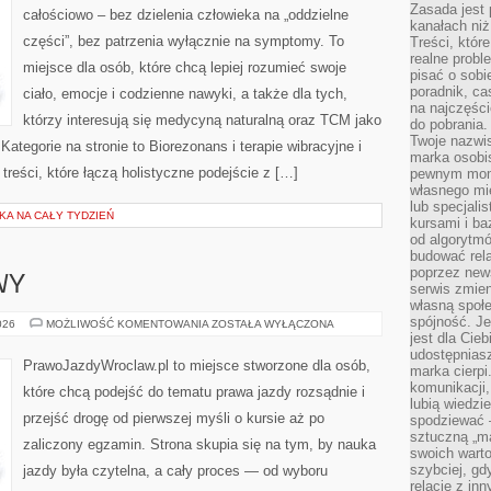
Zasada jest p
całościowo – bez dzielenia człowieka na „oddzielne
kanałach niż
części”, bez patrzenia wyłącznie na symptomy. To
Treści, któr
realne probl
miejsce dla osób, które chcą lepiej rozumieć swoje
pisać o sob
poradnik, ca
ciało, emocje i codzienne nawyki, a także dla tych,
na najczęści
którzy interesują się medycyną naturalną oraz TCM jako
do pobrania
Twoje nazwi
ategorie na stronie to Biorezonans i terapie wibracyjne i
marka osobis
 treści, które łączą holistyczne podejście z […]
pewnym mome
własnego mie
lub specjali
KA NA CAŁY TYDZIEŃ
kursami i ba
od algorytm
budować rela
poprzez news
WY
serwis zmien
własną społe
spójność. Je
SERWIS
026
MOŻLIWOŚĆ KOMENTOWANIA
ZOSTAŁA WYŁĄCZONA
I
jest dla Cie
NAPRAWY
udostępniasz
PrawoJazdyWroclaw.pl to miejsce stworzone dla osób,
marka cierpi
komunikacji,
które chcą podejść do tematu prawa jazdy rozsądnie i
lubią wiedzi
przejść drogę od pierwszej myśli o kursie aż po
spodziewać —
sztuczną „m
zaliczony egzamin. Strona skupia się na tym, by nauka
swoich warto
szybciej, gd
jazdy była czytelna, a cały proces — od wyboru
relacje z in