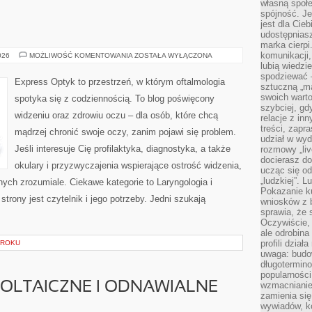
własną społe
spójność. Je
jest dla Cie
udostępniasz
marka cierpi
komunikacji,
STOMATOLOGIA
026
MOŻLIWOŚĆ KOMENTOWANIA
ZOSTAŁA WYŁĄCZONA
lubią wiedzi
spodziewać —
Express Optyk to przestrzeń, w którym oftalmologia
sztuczną „m
swoich warto
spotyka się z codziennością. To blog poświęcony
szybciej, gd
widzeniu oraz zdrowiu oczu – dla osób, które chcą
relacje z in
treści, zapr
mądrzej chronić swoje oczy, zanim pojawi się problem.
udział w wyd
Jeśli interesuje Cię profilaktyka, diagnostyka, a także
rozmowy „liv
docierasz do
okulary i przyzwyczajenia wspierające ostrość widzenia,
ucząc się od
„ludzkiej”. L
nych zrozumiale. Ciekawe kategorie to Laryngologia i
Pokazanie ku
trony jest czytelnik i jego potrzeby. Jedni szukają
wniosków z 
sprawia, że 
Oczywiście, 
ale odrobina
profili dzia
KROKU
uwaga: budow
długotermino
popularności
OLTAICZNE I ODNAWIALNE
wzmacnianie
zamienia się
wywiadów, ko