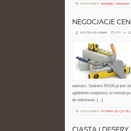
CATEGORIES:
NOWINKI I BADANIA
NEGOCJACJE CE
POSTED BY ADMIN
STY - 6 - 2
wartości. Sednem RSGN.pl jest do
ogólników znajdziesz tu instrukcj
do wdrożenia. […]
CATEGORIES:
PYTANIA OD CZYTE
CIASTA I DESERY