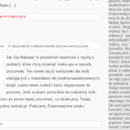
języka i war
analitykiem 
 Warto […]
złożone wyk
charyzmatyc
 W FOTOWOLTAICE
innych do dz
łatwiej będz
w sieci. Dru
musisz być 
odbiorcy: spe
indywidualni
zależy, czy
WŁOSY
026
MOŻLIWOŚĆ KOMENTOWANIA
ZOSTAŁA WYŁĄCZONA
LinkedIn, bl
Zasada jest p
Jak Się Malować to przestrzeń stworzone z myślą o
kanałach niż
Treści, któr
osobach, które chcą rozwinąć make-upu w sposób
realne probl
pisać o sob
zrozumiały. Ten serwis łączy wskazówki dla osób
poradnik, ca
startujących z materiałami dla średniozaawansowanych,
na najczęści
do pobrania
dzięki czemu łatwo znaleźć treści dopasowane do
Twoje nazwi
poziomu. Jeśli szukasz pomysłów na codzienny look,
marka osobis
pewnym mome
cesz po prostu lepiej zrozumieć, co działa przy Twojej
własnego mie
lub specjali
czytelne instrukcje. Polecamy Zrównoważona uroda i
kursami i ba
od algorytm
budować rela
poprzez news
BY
serwis zmien