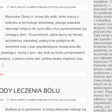
współprac. J
pomocny — T
SYSTEMY
026
MOŻLIWOŚĆ KOMENTOWANIA
ZOSTAŁA WYŁĄCZONA
pracować na 
FOTOWOLTAICZNE
I
nic publikow
ODNAWIALNE
Mazurskie Domy to strona dla osób, które marzą o
Marka osobis
ŹRÓDŁA
z LinkedIna.
ENERGII
budynku w technologii drewnianej, planują stawianie
w swoim śro
eksperci, kl
własnego miejsca do życia albo chcą wyremontować już
przyszli pra
istniejący dom. To przestrzeń, gdzie łączą się tematy
Twój temat n
jaki sposób 
architektury naturalnej, praktyczne podejście do
reprezentuj
remontów oraz coraz popularniejsze rozwiązania dla
osobistej m
projektów, w
powstają z myślą o tym, aby krok po kroku przeprowadzić
wcześniej n
jest odpowi
estycji, a jednocześnie dać solidną dawkę inspiracji oraz
kojarzony? N
[…]
klarowne zdef
języka i war
analitykiem 
RZA
złożone wyk
charyzmatyc
innych do dz
łatwiej będz
ODY LECZENIA BÓLU
w sieci. Dru
musisz być 
odbiorcy: spe
NATURALNE
026
MOŻLIWOŚĆ KOMENTOWANIA
ZOSTAŁA WYŁĄCZONA
METODY
indywidualni
LECZENIA
zależy, czy
BÓLU
Bodbam.pl to przestrzeń, w której dobrostan traktuje się
LinkedIn, bl