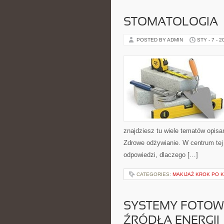
STOMATOLOGIA
POSTED BY ADMIN
STY - 7 - 2
znajdziesz tu wiele tematów opisa
Zdrowe odżywianie. W centrum tej s
odpowiedzi, dlaczego […]
CATEGORIES:
MAKIJAŻ KROK PO 
SYSTEMY FOTOW
ŹRÓDŁA ENERGII