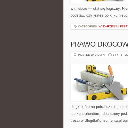
w mieście — stał się logiczny. Ni
podstaw, czy jesteś po kilku nieu
CATEGORIES:
WYDARZENIA I FEST
PRAWO DROGOW
POSTED BY ADMIN
STY - 6 - 2
dzięki któremu potrafisz skutecz
lub kontrahentem. Idea strony jes
treści w BlogdlaKonsumenta.pl opi