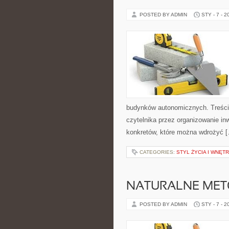
POSTED BY ADMIN
STY - 7 - 2
budynków autonomicznych. Treści 
czytelnika przez organizowanie inw
konkretów, które można wdrożyć 
CATEGORIES:
STYL ŻYCIA I WNĘT
NATURALNE MET
POSTED BY ADMIN
STY - 7 - 2