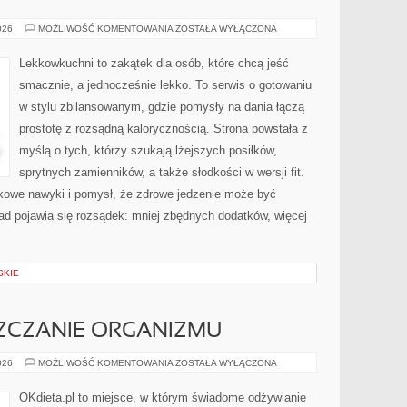
CIASTA
026
MOŻLIWOŚĆ KOMENTOWANIA
ZOSTAŁA WYŁĄCZONA
I
DESERY
Lekkowkuchni to zakątek dla osób, które chcą jeść
smacznie, a jednocześnie lekko. To serwis o gotowaniu
w stylu zbilansowanym, gdzie pomysły na dania łączą
prostotę z rozsądną kalorycznością. Strona powstała z
myślą o tych, którzy szukają lżejszych posiłków,
sprytnych zamienników, a także słodkości w wersji fit.
kowe nawyki i pomysł, że zdrowe jedzenie może być
d pojawia się rozsądek: mniej zbędnych dodatków, więcej
SKIE
ZCZANIE ORGANIZMU
DETOKS
026
MOŻLIWOŚĆ KOMENTOWANIA
ZOSTAŁA WYŁĄCZONA
I
OCZYSZCZANIE
ORGANIZMU
OKdieta.pl to miejsce, w którym świadome odżywianie