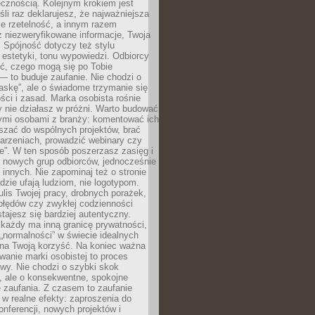
cznością. Kolejnym krokiem jest
śli raz deklarujesz, że najważniejsza
bie rzetelność, a innym razem
 niezweryfikowane informacje, Twoja
. Spójność dotyczy też stylu
 estetyki, tonu wypowiedzi. Odbiorcy
eć, czego mogą się po Tobie
 to buduje zaufanie. Nie chodzi o
askę”, ale o świadome trzymanie się
ści i zasad. Marka osobista rośnie
y nie działasz w próżni. Warto budować
nymi osobami z branży: komentować ich
aszać do wspólnych projektów, brać
arzeniach, prowadzić webinary czy
e”. W ten sposób poszerzasz zasięg i
 nowych grup odbiorców, jednocześnie
 innych. Nie zapominaj też o stronie
udzie ufają ludziom, nie logotypom.
lis Twojej pracy, drobnych porażek,
błędów czy zwykłej codzienności
stajesz się bardziej autentyczny.
każdy ma inną granicę prywatności,
 „normalności” w świecie idealnych
ła na Twoją korzyść. Na koniec ważna
anie marki osobistej to proces
wy. Nie chodzi o szybki skok
, ale o konsekwentne, spokojne
 zaufania. Z czasem to zaufanie
 w realne efekty: zaproszenia do
nferencji, nowych projektów i