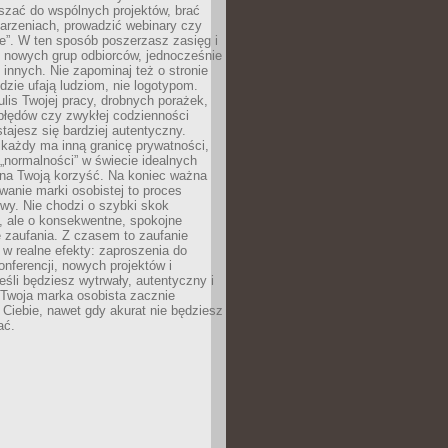
aszać do wspólnych projektów, brać
arzeniach, prowadzić webinary czy
e”. W ten sposób poszerzasz zasięg i
 nowych grup odbiorców, jednocześnie
 innych. Nie zapominaj też o stronie
udzie ufają ludziom, nie logotypom.
lis Twojej pracy, drobnych porażek,
błędów czy zwykłej codzienności
stajesz się bardziej autentyczny.
każdy ma inną granicę prywatności,
 „normalności” w świecie idealnych
ła na Twoją korzyść. Na koniec ważna
anie marki osobistej to proces
wy. Nie chodzi o szybki skok
, ale o konsekwentne, spokojne
 zaufania. Z czasem to zaufanie
 w realne efekty: zaproszenia do
nferencji, nowych projektów i
eśli będziesz wytrwały, autentyczny i
woja marka osobista zacznie
Ciebie, nawet gdy akurat nie będziesz
ać.