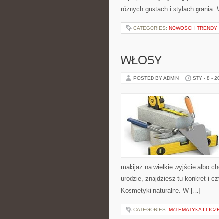
różnych gustach i stylach grania.
CATEGORIES:
NOWOŚCI I TRENDY
WŁOSY
POSTED BY ADMIN
STY - 8 - 2
makijaż na wielkie wyjście albo ch
urodzie, znajdziesz tu konkret i 
Kosmetyki naturalne. W […]
CATEGORIES:
MATEMATYKA I LICZ