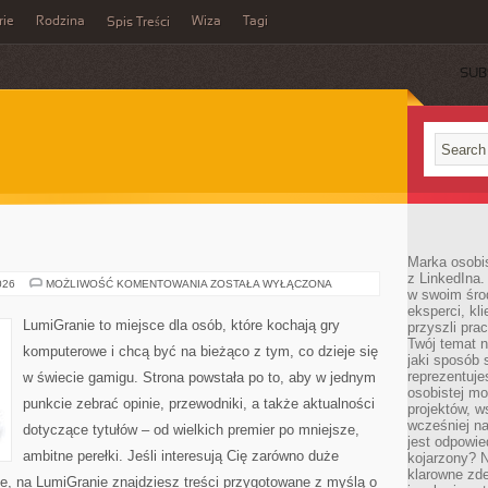
rie
Rodzina
Wiza
Tagi
Spis Treści
SUB
Marka osobis
z LinkedIna.
GRY
026
MOŻLIWOŚĆ KOMENTOWANIA
ZOSTAŁA WYŁĄCZONA
w swoim śro
SPORTOWE
eksperci, kl
LumiGranie to miejsce dla osób, które kochają gry
przyszli pra
Twój temat n
komputerowe i chcą być na bieżąco z tym, co dzieje się
jaki sposób 
reprezentuj
w świecie gamigu. Strona powstała po to, aby w jednym
osobistej m
punkcie zebrać opinie, przewodniki, a także aktualności
projektów, w
wcześniej n
dotyczące tytułów – od wielkich premier po mniejsze,
jest odpowi
ambitne perełki. Jeśli interesują Cię zarówno duże
kojarzony? N
klarowne zdef
żne, na LumiGranie znajdziesz treści przygotowane z myślą o