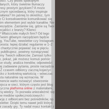
tości. Czy jesteś spokojnym
danych, który świetnie tłumaczy
resy prostym językiem? A może
znym sprzedawcą, który inspiruje
iałania? Im jaśniej to określisz, tym
ie Ci konsekwentnie komunikować się
gim elementem jest wybór kanałów. Nie
wszędzie. Zastanów się, gdzie są Twoi
cjaliści z branży? Klienci
? Właściciele małych firm? Od tego
 Twoim głównym narzędziem będzie
og, YouTube, newsletter czy Instagram.
rosta: lepiej działać regularnie w 1–2
 chaotycznie pojawiać się w pięciu.
e publikujesz, powinny rozwiązywać
emy Twoich odbiorców. Zamiast tylko
ie, pokaż, jak możesz komuś pomóc:
se study, analiza trendów, odpowiedzi
ej zadawane pytania, proste narzędzia
. Z czasem odbiorcy zaczną kojarzyć
sko z konkretną wartością – wówczas
ta naturalnie się wzmacnia. W
ncie warto rozważyć stworzenie
jsca w sieci, którym często jest blog
styczna
platforma online
z materiałami,
zą wiedzy. To pozwala uniezależnić się
ów mediów społecznościowych i
cję z odbiorcami bez pośredników, np.
letter. Dzięki temu nawet jeśli któryś
i zasady gry, Ty nadal masz kontakt z