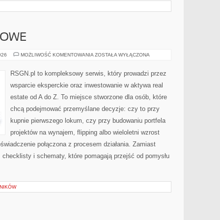
NOWE
NEGOCJACJE
026
MOŻLIWOŚĆ KOMENTOWANIA
ZOSTAŁA WYŁĄCZONA
CENOWE
RSGN.pl to kompleksowy serwis, który prowadzi przez
wsparcie eksperckie oraz inwestowanie w aktywa real
estate od A do Z. To miejsce stworzone dla osób, które
chcą podejmować przemyślane decyzje: czy to przy
kupnie pierwszego lokum, czy przy budowaniu portfela
projektów na wynajem, flipping albo wieloletni wzrost
świadczenie połączona z procesem działania. Zamiast
e, checklisty i schematy, które pomagają przejść od pomysłu
LNIKÓW