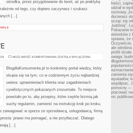
ośrodka, przez przygotowanie do teorii, aż po praktykę
treści, zapr
udział w wyd
ezależnie od tego, czy dopiero zaczynasz i szukasz
rozmowy „liv
danych […]
docierasz do
ucząc się od
„ludzkiej”. L
IWALE
Pokazanie ku
wniosków z 
sprawia, że 
Oczywiście, 
E
ale odrobina
profili dzia
uwaga: budow
PRAWO
026
MOŻLIWOŚĆ KOMENTOWANIA
ZOSTAŁA WYŁĄCZONA
DROGOWE
długotermino
popularności
BlogdlaKonsumenta.pl to konkretny portal wiedzy, który
wzmacnianie
zamienia się
skupia się na tym, co w codziennym życiu najbardziej
wywiadów, ko
uwiera: uprawnieniach klienta oraz zagadnieniach
współprac. J
pomocny — T
cywilistycznych pokazanych zrozumiale. To miejsce
pracować na 
powstało po to, aby przepisy, które zwykle brzmią jak
nic publikow
suchy regulamin, zamienić na instrukcję krok po kroku,
nie zareagować w sporze ze sprzedawcą, usługodawcą, firmą
t prosta: prawo ma pomagać, a nie przytłaczać. Dlatego
erają […]