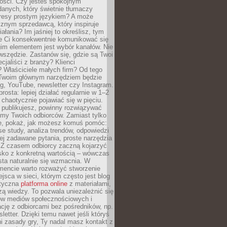
tości. Czy jesteś spokojnym
danych, który świetnie tłumaczy
resy prostym językiem? A może
znym sprzedawcą, który inspiruje
iałania? Im jaśniej to określisz, tym
ie Ci konsekwentnie komunikować się
gim elementem jest wybór kanałów. Nie
wszędzie. Zastanów się, gdzie są Twoi
cjaliści z branży? Klienci
? Właściciele małych firm? Od tego
 Twoim głównym narzędziem będzie
og, YouTube, newsletter czy Instagram.
rosta: lepiej działać regularnie w 1–2
 chaotycznie pojawiać się w pięciu.
e publikujesz, powinny rozwiązywać
emy Twoich odbiorców. Zamiast tylko
ie, pokaż, jak możesz komuś pomóc:
se study, analiza trendów, odpowiedzi
ej zadawane pytania, proste narzędzia
. Z czasem odbiorcy zaczną kojarzyć
sko z konkretną wartością – wówczas
ta naturalnie się wzmacnia. W
ncie warto rozważyć stworzenie
jsca w sieci, którym często jest blog
styczna
platforma online
z materiałami,
zą wiedzy. To pozwala uniezależnić się
ów mediów społecznościowych i
cję z odbiorcami bez pośredników, np.
letter. Dzięki temu nawet jeśli któryś
i zasady gry, Ty nadal masz kontakt z