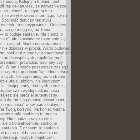
cznością. Kolejnym krokiem jest
śli raz deklarujesz, że najważniejsza
bie rzetelność, a innym razem
 niezweryfikowane informacje, Twoja
. Spójność dotyczy też stylu
 estetyki, tonu wypowiedzi. Odbiorcy
eć, czego mogą się po Tobie
 to buduje zaufanie. Nie chodzi o
askę”, ale o świadome trzymanie się
ści i zasad. Marka osobista rośnie
y nie działasz w próżni. Warto budować
nymi osobami z branży: komentować ich
aszać do wspólnych projektów, brać
arzeniach, prowadzić webinary czy
e”. W ten sposób poszerzasz zasięg i
 nowych grup odbiorców, jednocześnie
 innych. Nie zapominaj też o stronie
udzie ufają ludziom, nie logotypom.
lis Twojej pracy, drobnych porażek,
błędów czy zwykłej codzienności
stajesz się bardziej autentyczny.
każdy ma inną granicę prywatności,
 „normalności” w świecie idealnych
ła na Twoją korzyść. Na koniec ważna
anie marki osobistej to proces
wy. Nie chodzi o szybki skok
, ale o konsekwentne, spokojne
 zaufania. Z czasem to zaufanie
 w realne efekty: zaproszenia do
nferencji, nowych projektów i