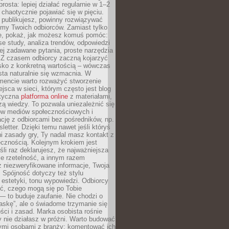
rosta: lepiej działać regularnie w 1–2
 chaotycznie pojawiać się w pięciu.
e publikujesz, powinny rozwiązywać
emy Twoich odbiorców. Zamiast tylko
ie, pokaż, jak możesz komuś pomóc:
se study, analiza trendów, odpowiedzi
ej zadawane pytania, proste narzędzia
. Z czasem odbiorcy zaczną kojarzyć
sko z konkretną wartością – wówczas
ta naturalnie się wzmacnia. W
ncie warto rozważyć stworzenie
jsca w sieci, którym często jest blog
styczna
platforma online
z materiałami,
zą wiedzy. To pozwala uniezależnić się
ów mediów społecznościowych i
cję z odbiorcami bez pośredników, np.
letter. Dzięki temu nawet jeśli któryś
i zasady gry, Ty nadal masz kontakt z
cznością. Kolejnym krokiem jest
śli raz deklarujesz, że najważniejsza
bie rzetelność, a innym razem
 niezweryfikowane informacje, Twoja
. Spójność dotyczy też stylu
 estetyki, tonu wypowiedzi. Odbiorcy
eć, czego mogą się po Tobie
 to buduje zaufanie. Nie chodzi o
askę”, ale o świadome trzymanie się
ści i zasad. Marka osobista rośnie
y nie działasz w próżni. Warto budować
nymi osobami z branży: komentować ich