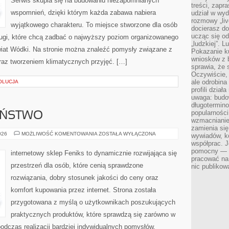
Serwis skupia się na budowaniu niezapomnianych
treści, zapr
wspomnień, dzięki którym każda zabawa nabiera
udział w wyd
rozmowy „liv
wyjątkowego charakteru. To miejsce stworzone dla osób
docierasz do
ucząc się od
ługi, które chcą zadbać o najwyższy poziom organizowanego
„ludzkiej”. L
Świat Wódki. Na stronie można znaleźć pomysły związane z
Pokazanie ku
wniosków z 
raz tworzeniem klimatycznych przyjęć. […]
sprawia, że 
Oczywiście, 
ale odrobina
OLUCJA
profili dzia
uwaga: budow
długotermino
popularności
EŃSTWO
wzmacnianie
zamienia się
CYBERBEZPIECZEŃSTWO
026
MOŻLIWOŚĆ KOMENTOWANIA
ZOSTAŁA WYŁĄCZONA
wywiadów, ko
współprac. J
pomocny — T
internetowy sklep Feniks to dynamicznie rozwijająca się
pracować na 
przestrzeń dla osób, które cenią sprawdzone
nic publikow
rozwiązania, dobry stosunek jakości do ceny oraz
komfort kupowania przez internet. Strona została
przygotowana z myślą o użytkownikach poszukujących
praktycznych produktów, które sprawdzą się zarówno w
dczas realizacji bardziej indywidualnych pomysłów.