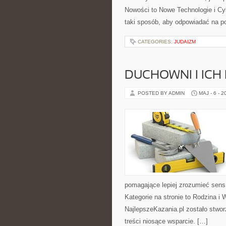
Nowości to Nowe Technologie i Cy
taki sposób, aby odpowiadać na p
CATEGORIES:
JUDAIZM
DUCHOWNI I ICH
POSTED BY ADMIN
MAJ - 6 - 2
pomagające lepiej zrozumieć sen
Kategorie na stronie to Rodzina i
NajlepszeKazania.pl zostało stwor
treści niosące wsparcie. […]