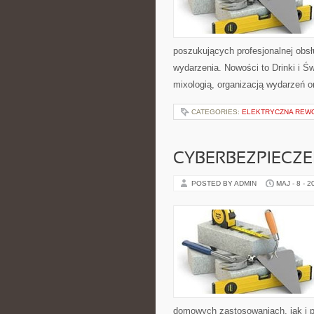
poszukujących profesjonalnej obs
wydarzenia. Nowości to Drinki i 
mixologią, organizacją wydarzeń o
CATEGORIES:
ELEKTRYCZNA REW
CYBERBEZPIECZ
POSTED BY ADMIN
MAJ - 8 - 2
domowych zastosowaniach, jak i po