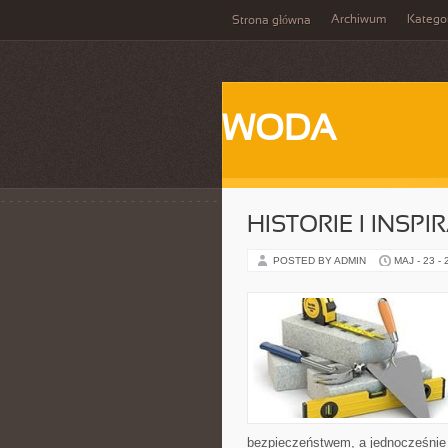
Archiwum
Katego
Strona główna
WODA
HISTORIE I INSPI
POSTED BY ADMIN
MAJ - 23 -
bezpieczeństwem, a jednocześnie 