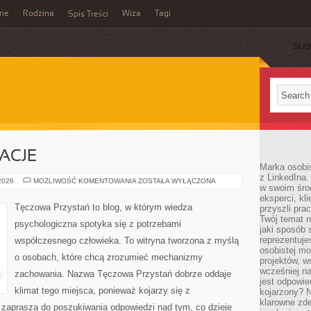
rie
Rodzina
Wiza
Tagi
Spis Treści
SUB
RACJE
Marka osobis
z LinkedIna.
HISTORIE
 2026
MOŻLIWOŚĆ KOMENTOWANIA
ZOSTAŁA WYŁĄCZONA
w swoim śro
I
INSPIRACJE
eksperci, kl
Tęczowa Przystań to blog, w którym wiedza
przyszli pra
Twój temat n
psychologiczna spotyka się z potrzebami
jaki sposób 
reprezentuj
współczesnego człowieka. To witryna tworzona z myślą
osobistej m
o osobach, które chcą zrozumieć mechanizmy
projektów, w
wcześniej n
zachowania. Nazwa Tęczowa Przystań dobrze oddaje
jest odpowi
klimat tego miejsca, ponieważ kojarzy się z
kojarzony? N
klarowne zdef
zaprasza do poszukiwania odpowiedzi nad tym, co dzieje