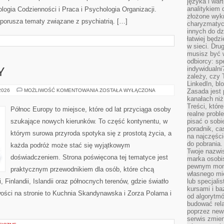
języka i war
analitykiem 
ogia Codzienności i Praca i Psychologia Organizacji.
złożone wyk
 porusza tematy związane z psychiatrią. […]
charyzmatyc
innych do dz
łatwiej będz
w sieci. Dru
musisz być 
odbiorcy: spe
indywidualni
Y
zależy, czy
LinkedIn, bl
MIASTA
 2026
MOŻLIWOŚĆ KOMENTOWANIA
ZOSTAŁA WYŁĄCZONA
Zasada jest p
I
kanałach niż
REGIONY
Treści, któr
Północ Europy to miejsce, które od lat przyciąga osoby
realne probl
szukające nowych kierunków. To część kontynentu, w
pisać o sob
poradnik, ca
którym surowa przyroda spotyka się z prostotą życia, a
na najczęści
do pobrania
każda podróż może stać się wyjątkowym
Twoje nazwi
doświadczeniem. Strona poświęcona tej tematyce jest
marka osobis
pewnym mome
praktycznym przewodnikiem dla osób, które chcą
własnego mie
 Finlandii, Islandii oraz północnych terenów, gdzie światło
lub specjali
kursami i ba
ości na stronie to Kuchnia Skandynawska i Zorza Polarna i
od algorytm
budować rela
poprzez news
serwis zmien