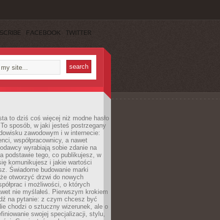
SCRIBE
FACEBOOK
TWITTER
ta to dziś coś więcej niż modne hasło
 To sposób, w jaki jesteś postrzegany
dowisku zawodowym i w internecie:
ienci, współpracownicy, a nawet
codawcy wyrabiają sobie zdanie na
a podstawie tego, co publikujesz, w
się komunikujesz i jakie wartości
esz. Świadome budowanie marki
oże otworzyć drzwi do nowych
spółprac i możliwości, o których
awet nie myślałeś. Pierwszym krokiem
edź na pytanie: z czym chcesz być
ie chodzi o sztuczny wizerunek, ale o
iniowanie swojej specjalizacji, stylu,