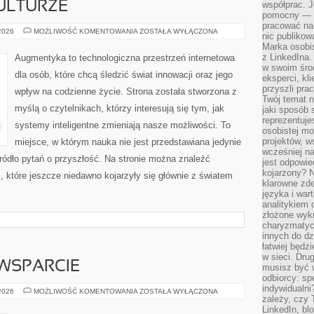
ULTURZE
współprac. J
pomocny — T
pracować na 
CYBERPUNK
 2026
MOŻLIWOŚĆ KOMENTOWANIA
ZOSTAŁA WYŁĄCZONA
nic publikow
W
Marka osobis
KULTURZE
z LinkedIna.
Augmentyka to technologiczna przestrzeń internetowa
w swoim śro
dla osób, które chcą śledzić świat innowacji oraz jego
eksperci, kl
przyszli pra
wpływ na codzienne życie. Strona została stworzona z
Twój temat n
myślą o czytelnikach, którzy interesują się tym, jak
jaki sposób 
reprezentuj
systemy inteligentne zmieniają nasze możliwości. To
osobistej m
projektów, w
miejsce, w którym nauka nie jest przedstawiana jedynie
wcześniej n
źródło pytań o przyszłość. Na stronie można znaleźć
jest odpowi
kojarzony? N
 które jeszcze niedawno kojarzyły się głównie z światem
klarowne zdef
języka i war
analitykiem 
złożone wyk
charyzmatyc
innych do dz
łatwiej będz
w sieci. Dru
WSPARCIE
musisz być 
odbiorcy: spe
indywidualni
SPOŁECZNOŚĆ
 2026
MOŻLIWOŚĆ KOMENTOWANIA
ZOSTAŁA WYŁĄCZONA
zależy, czy
I
WSPARCIE
LinkedIn, bl