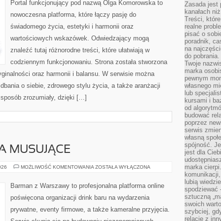
Portal funkcjonujący pod nazwą Olga Komorowska to
Zasada jest p
kanałach niż
nowoczesna platforma, które łączy pasję do
Treści, któr
świadomego życia, estetyki i harmonii oraz
realne probl
pisać o sob
wartościowych wskazówek. Odwiedzający mogą
poradnik, ca
na najczęści
znaleźć tutaj różnorodne treści, które ułatwiają w
do pobrania
codziennym funkcjonowaniu. Strona została stworzona
Twoje nazwi
marka osobis
yginalności oraz harmonii i balansu. W serwisie można
pewnym mome
bania o siebie, zdrowego stylu życia, a także aranżacji
własnego mie
lub specjali
 sposób zrozumiały, dzięki […]
kursami i ba
od algorytm
budować rela
poprzez news
serwis zmien
własną społe
spójność. Je
A MUSUJĄCE
jest dla Cie
udostępniasz
marka cierpi
SZAMPANY
026
MOŻLIWOŚĆ KOMENTOWANIA
ZOSTAŁA WYŁĄCZONA
I
komunikacji,
WINA
lubią wiedzi
MUSUJĄCE
Barman z Warszawy to profesjonalna platforma online
spodziewać —
sztuczną „m
poświęcona organizacji drink baru na wydarzenia
swoich warto
prywatne, eventy firmowe, a także kameralne przyjęcia.
szybciej, gd
relacje z in