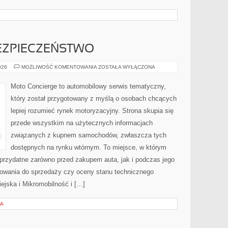
ZPIECZEŃSTWO
NOWOCZESNE
026
MOŻLIWOŚĆ KOMENTOWANIA
ZOSTAŁA WYŁĄCZONA
BEZPIECZEŃSTWO
Moto Concierge to automobilowy serwis tematyczny,
który został przygotowany z myślą o osobach chcących
lepiej rozumieć rynek motoryzacyjny. Strona skupia się
przede wszystkim na użytecznych informacjach
związanych z kupnem samochodów, zwłaszcza tych
dostępnych na rynku wtórnym. To miejsce, w którym
 przydatne zarówno przed zakupem auta, jak i podczas jego
towania do sprzedaży czy oceny stanu technicznego
ejska i Mikromobilność i […]
IA