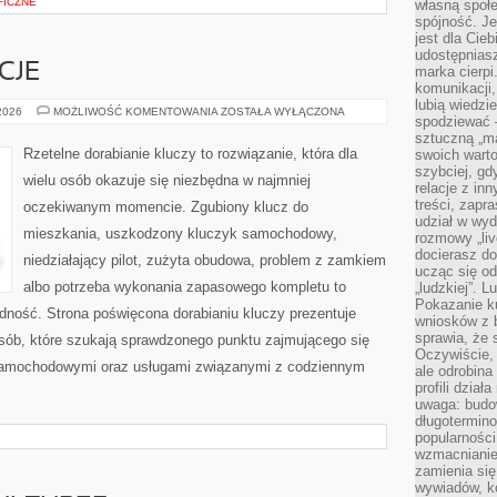
FICZNE
własną społe
spójność. Je
jest dla Cie
udostępniasz
CJE
marka cierpi
komunikacji,
lubią wiedzi
PRAWO
 2026
MOŻLIWOŚĆ KOMENTOWANIA
ZOSTAŁA WYŁĄCZONA
spodziewać —
I
REGULACJE
sztuczną „m
Rzetelne dorabianie kluczy to rozwiązanie, która dla
swoich warto
szybciej, gd
wielu osób okazuje się niezbędna w najmniej
relacje z in
treści, zapr
oczekiwanym momencie. Zgubiony klucz do
udział w wyd
mieszkania, uszkodzony kluczyk samochodowy,
rozmowy „liv
docierasz do
niedziałający pilot, zużyta obudowa, problem z zamkiem
ucząc się od
albo potrzeba wykonania zapasowego kompletu to
„ludzkiej”. L
Pokazanie ku
ładność. Strona poświęcona dorabianiu kluczy prezentuje
wniosków z 
sprawia, że 
osób, które szukają sprawdzonego punktu zajmującego się
Oczywiście, 
samochodowymi oraz usługami związanymi z codziennym
ale odrobina
profili dzia
uwaga: budow
długotermino
popularności
wzmacnianie
zamienia się
wywiadów, ko