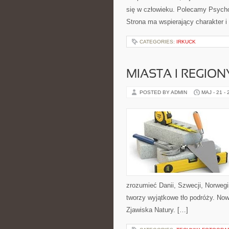
się w człowieku. Polecamy Psychol
Strona ma wspierający charakter i
CATEGORIES:
IRKUCK
MIASTA I REGION
POSTED BY ADMIN
MAJ - 21 -
zrozumieć Danii, Szwecji, Norwegii,
tworzy wyjątkowe tło podróży. Now
Zjawiska Natury. […]