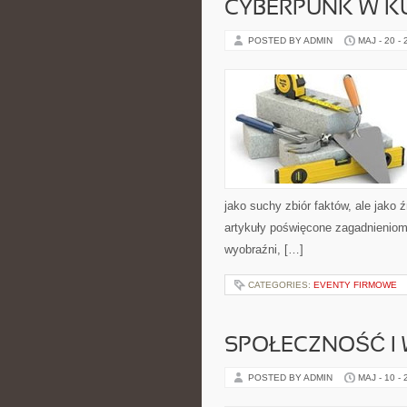
CYBERPUNK W K
POSTED BY ADMIN
MAJ - 20 -
jako suchy zbiór faktów, ale jako 
artykuły poświęcone zagadnieniom,
wyobraźni, […]
CATEGORIES:
EVENTY FIRMOWE
SPOŁECZNOŚĆ I 
POSTED BY ADMIN
MAJ - 10 -