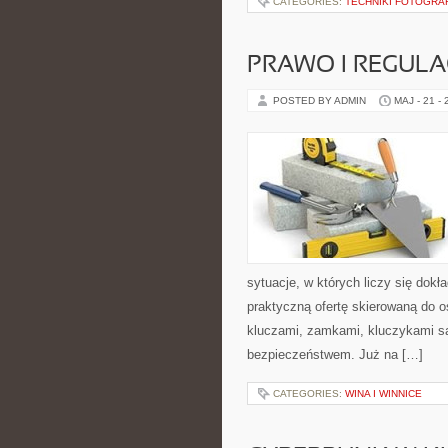
CATEGORIES:
TECHNIKI FOTOGRA
PRAWO I REGULA
POSTED BY ADMIN
MAJ - 21 -
sytuacje, w których liczy się dok
praktyczną ofertę skierowaną do 
kluczami, zamkami, kluczykami 
bezpieczeństwem. Już na […]
CATEGORIES:
WINA I WINNICE