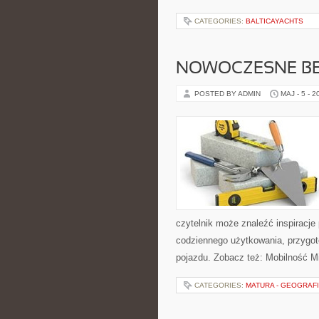
CATEGORIES:
BALTICAYACHTS
NOWOCZESNE BE
POSTED BY ADMIN
MAJ - 5 - 2
czytelnik może znaleźć inspiracje
codziennego użytkowania, przygo
pojazdu. Zobacz też: Mobilność Mi
CATEGORIES:
MATURA - GEOGRAF