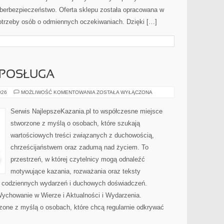
berbezpieczeństwo. Oferta sklepu została opracowana w
otrzeby osób o odmiennych oczekiwaniach. Dzięki […]
 POSŁUGA
DUCHOWNI
026
MOŻLIWOŚĆ KOMENTOWANIA
ZOSTAŁA WYŁĄCZONA
I
ICH
POSŁUGA
Serwis NajlepszeKazania.pl to współczesne miejsce
stworzone z myślą o osobach, które szukają
wartościowych treści związanych z duchowością,
chrześcijaństwem oraz zadumą nad życiem. To
przestrzeń, w której czytelnicy mogą odnaleźć
motywujące kazania, rozważania oraz teksty
s codziennych wydarzeń i duchowych doświadczeń.
 Wychowanie w Wierze i Aktualności i Wydarzenia.
zone z myślą o osobach, które chcą regularnie odkrywać