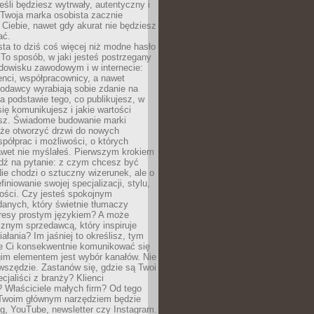
eśli będziesz wytrwały, autentyczny i
woja marka osobista zacznie
Ciebie, nawet gdy akurat nie będziesz
ać.
ta to dziś coś więcej niż modne hasło
 To sposób, w jaki jesteś postrzegany
dowisku zawodowym i w internecie:
ienci, współpracownicy, a nawet
codawcy wyrabiają sobie zdanie na
a podstawie tego, co publikujesz, w
się komunikujesz i jakie wartości
esz. Świadome budowanie marki
oże otworzyć drzwi do nowych
spółprac i możliwości, o których
awet nie myślałeś. Pierwszym krokiem
edź na pytanie: z czym chcesz być
ie chodzi o sztuczny wizerunek, ale o
iniowanie swojej specjalizacji, stylu,
tości. Czy jesteś spokojnym
danych, który świetnie tłumaczy
resy prostym językiem? A może
znym sprzedawcą, który inspiruje
iałania? Im jaśniej to określisz, tym
ie Ci konsekwentnie komunikować się
gim elementem jest wybór kanałów. Nie
wszędzie. Zastanów się, gdzie są Twoi
cjaliści z branży? Klienci
? Właściciele małych firm? Od tego
 Twoim głównym narzędziem będzie
og, YouTube, newsletter czy Instagram.