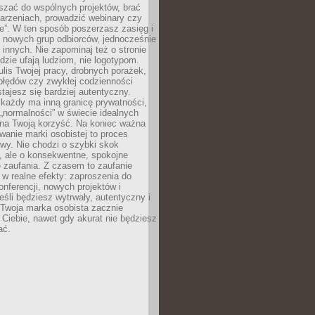
aszać do wspólnych projektów, brać
arzeniach, prowadzić webinary czy
e”. W ten sposób poszerzasz zasięg i
 nowych grup odbiorców, jednocześnie
 innych. Nie zapominaj też o stronie
udzie ufają ludziom, nie logotypom.
lis Twojej pracy, drobnych porażek,
błędów czy zwykłej codzienności
stajesz się bardziej autentyczny.
każdy ma inną granicę prywatności,
 „normalności” w świecie idealnych
ła na Twoją korzyść. Na koniec ważna
anie marki osobistej to proces
wy. Nie chodzi o szybki skok
, ale o konsekwentne, spokojne
 zaufania. Z czasem to zaufanie
 w realne efekty: zaproszenia do
nferencji, nowych projektów i
eśli będziesz wytrwały, autentyczny i
woja marka osobista zacznie
Ciebie, nawet gdy akurat nie będziesz
ać.