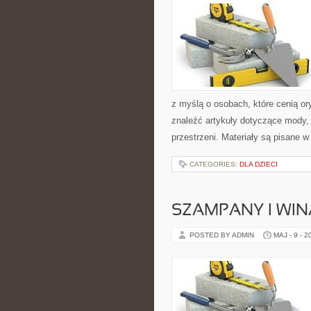
z myślą o osobach, które cenią or
znaleźć artykuły dotyczące mody, d
przestrzeni. Materiały są pisane w
CATEGORIES:
DLA DZIECI
SZAMPANY I WIN
POSTED BY ADMIN
MAJ - 9 - 2