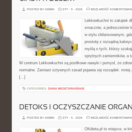
POSTED BY ADMIN
STY - 5 - 2026
MOŻLIWOŚĆ KOMENTOWAN
Lekkowkuchni to zakątek dl
smacznie, a jednocześnie l
w stylu zbilansowanym, gdz
prostotę z rozsądną kalory
myślą o tych, którzy szukaj
sprytnych zamienników, a ta
W centrum Lekkowkuchni są posiłkowe nawyki i pomysł, że zdro
normalne. Zamiast sztywnych zasad pojawia się rozsądek: mniej
[…]
CATEGORIES:
DANIA WEGETARIAŃSKIE
DETOKS I OCZYSZCZANIE ORGA
POSTED BY ADMIN
STY - 5 - 2026
MOŻLIWOŚĆ KOMENTOWAN
OKdieta.pl to miejsce, w 