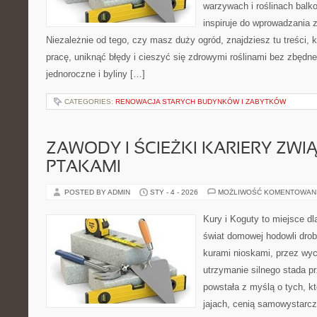
warzywach i roślinach balk
inspiruje do wprowadzania z
Niezależnie od tego, czy masz duży ogród, znajdziesz tu treści,
pracę, uniknąć błędy i cieszyć się zdrowymi roślinami bez zbędn
jednoroczne i byliny […]
CATEGORIES:
RENOWACJA STARYCH BUDYNKÓW I ZABYTKÓW
ZAWODY I ŚCIEŻKI KARIERY ZWI
PTAKAMI
POSTED BY ADMIN
STY - 4 - 2026
MOŻLIWOŚĆ KOMENTOWAN
Kury i Koguty to miejsce d
świat domowej hodowli drob
kurami nioskami, przez wyc
utrzymanie silnego stada pr
powstała z myślą o tych, k
jajach, cenią samowystarcz