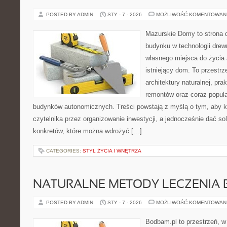
POSTED BY ADMIN
STY - 7 - 2026
MOŻLIWOŚĆ KOMENTOWAN
Mazurskie Domy to strona d
budynku w technologii drewn
własnego miejsca do życia
istniejący dom. To przestrz
architektury naturalnej, pr
remontów oraz coraz popula
budynków autonomicznych. Treści powstają z myślą o tym, aby k
czytelnika przez organizowanie inwestycji, a jednocześnie dać sol
konkretów, które można wdrożyć […]
CATEGORIES:
STYL ŻYCIA I WNĘTRZA
NATURALNE METODY LECZENIA 
POSTED BY ADMIN
STY - 7 - 2026
MOŻLIWOŚĆ KOMENTOWAN
Bodbam.pl to przestrzeń, w 