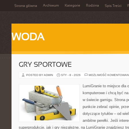
Archiwum
Kategorie
Rodzina
Strona główna
Spis Treści
WODA
GRY SPORTOWE
POSTED BY ADMIN
STY - 8 - 2026
MOŻLIWOŚĆ KOMENTOWAN
LumiGranie to miejsce dla o
komputerowe i chcą być na 
w świecie gamigu. Strona p
punkcie zebrać opinie, prze
dotyczące tytułów – od wiel
ambitne perełki. Jeśli inte
superprodukcje, jak i gry niezależne, na LumiGranie znajdziesz t