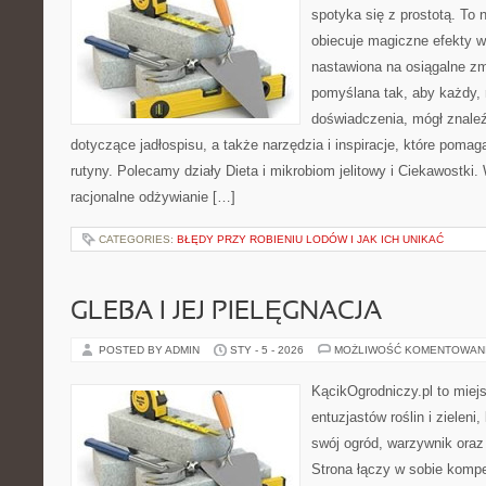
spotyka się z prostotą. To n
obiecuje magiczne efekty w 
nastawiona na osiągalne zm
pomyślana tak, aby każdy, 
doświadczenia, mógł znale
dotyczące jadłospisu, a także narzędzia i inspiracje, które pomaga
rutyny. Polecamy działy Dieta i mikrobiom jelitowy i Ciekawostki.
racjonalne odżywianie […]
CATEGORIES:
BŁĘDY PRZY ROBIENIU LODÓW I JAK ICH UNIKAĆ
GLEBA I JEJ PIELĘGNACJA
POSTED BY ADMIN
STY - 5 - 2026
MOŻLIWOŚĆ KOMENTOWAN
KącikOgrodniczy.pl to miej
entuzjastów roślin i zieleni
swój ogród, warzywnik ora
Strona łączy w sobie komp