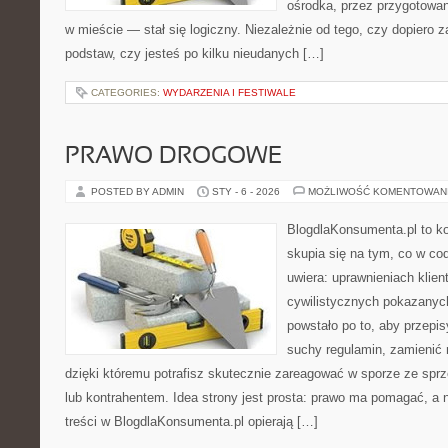
ośrodka, przez przygotowani
w mieście — stał się logiczny. Niezależnie od tego, czy dopiero 
podstaw, czy jesteś po kilku nieudanych […]
CATEGORIES:
WYDARZENIA I FESTIWALE
PRAWO DROGOWE
POSTED BY ADMIN
STY - 6 - 2026
MOŻLIWOŚĆ KOMENTOWAN
BlogdlaKonsumenta.pl to kon
skupia się na tym, co w co
uwiera: uprawnieniach klien
cywilistycznych pokazanyc
powstało po to, aby przepis
suchy regulamin, zamienić n
dzięki któremu potrafisz skutecznie zareagować w sporze ze spr
lub kontrahentem. Idea strony jest prosta: prawo ma pomagać, a n
treści w BlogdlaKonsumenta.pl opierają […]