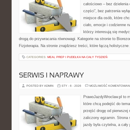
całościowo – bez dzielenia 
części”, bez patrzenia wył
miejsce dla osób, które chc
ciało, emocje i codzienne n
którzy interesują się medy
drogą do przywracania równowagi. Kategorie na stronie to Biorezon
Fizjoterapia. Na stronie znajdziesz treści, które łączą holistyczne
CATEGORIES:
MEAL PREP I PUDEŁKA NA CAŁY TYDZIEŃ
SERWIS I NAPRAWY
POSTED BY ADMIN
STY - 6 - 2026
MOŻLIWOŚĆ KOMENTOWAN
PrawoJazdyWroclaw.pl to m
które chcą podejść do tema
przejść drogę od pierwszej 
zaliczony egzamin. Strona 
jazdy była czytelna, a cał