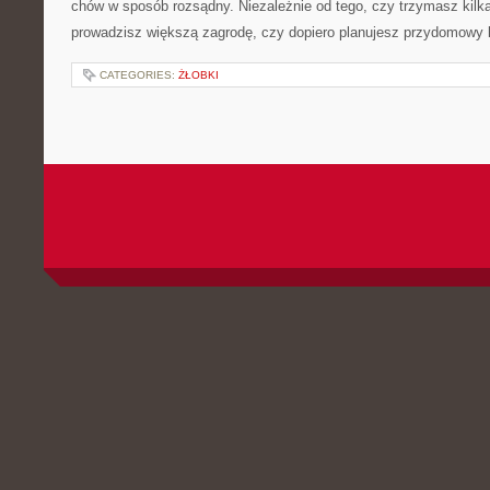
chów w sposób rozsądny. Niezależnie od tego, czy trzymasz kilk
prowadzisz większą zagrodę, czy dopiero planujesz przydomowy k
CATEGORIES:
ŻŁOBKI