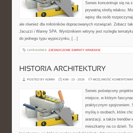
Serwis koncentruje się na 
prywatną strefą relaksu. M
wpisy dla osób rozpoczynaj
ale również dla miłośników dopracowanych rozwiązań. Zobacz takż
Jacuzzi i Wanny SPA. Wyróżnikiem witryny jest rozległa tematyka
do jednego typu wypoczynku, […]
CATEGORIES:
ZJEDNOCZONE EMIRATY ARABSKIE
HISTORIA ARCHITEKTURY
POSTED BY ADMIN
KWI - 15 - 2026
MOŻLIWOŚĆ KOMENTOWA
Serwis poświęcony projekto
miejsce, w którym fascynac
praktycznym spojrzeniem. S
myślą o osobach, które chcą
aranżacji, a także trendów 
mieszkamy na co dzień. To