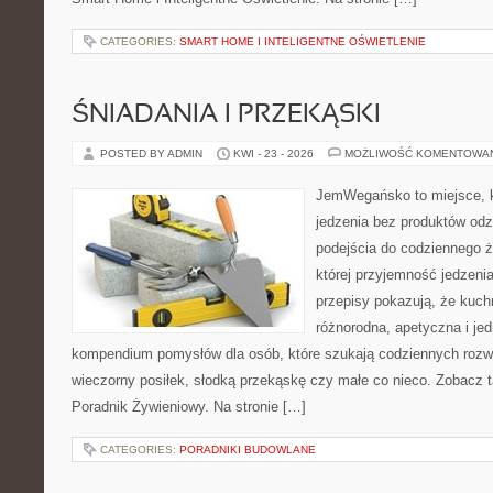
CATEGORIES:
SMART HOME I INTELIGENTNE OŚWIETLENIE
ŚNIADANIA I PRZEKĄSKI
POSTED BY ADMIN
KWI - 23 - 2026
MOŻLIWOŚĆ KOMENTOWA
JemWegańsko to miejsce, kt
jedzenia bez produktów od
podejścia do codziennego ż
której przyjemność jedzeni
przepisy pokazują, że kuc
różnorodna, apetyczna i je
kompendium pomysłów dla osób, które szukają codziennych rozwi
wieczorny posiłek, słodką przekąskę czy małe co nieco. Zobacz 
Poradnik Żywieniowy. Na stronie […]
CATEGORIES:
PORADNIKI BUDOWLANE