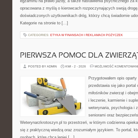
egzaminu na prawo jazdy, a także nastawienia psychicznego za ki
opracowana z myślą o kierowcach rozpoczynających swoją drogę, 
doświadczonych użytkownikach dróg, którzy chcą świadomie udos
Kategorie na stronie to […]
CATEGORIES:
ETYKA W FINANSACH I REKLAMACH POŻYCZEK
PIERWSZA POMOC DLA ZWIERZĄ
POSTED BY ADMIN
KWI - 2 - 2026
MOŻLIWOŚĆ KOMENTOWAN
Przygotowałem opis oparty 
przedstawia się jako portal
miłośników zwierząt i obejm
i leczenie, karmienie i supl
weterynaria, psychologia i
seniorami oraz bezpieczeń
Weterynarzkrotoszyn.pl to przestrzeń, w którym codzienna opiek
się z praktyczną wiedzą oraz zrozumiałym językiem. To portal, kt
osobach, które chcą lepiej […]