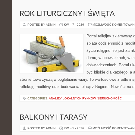
ROK LITURGICZNY I ŚWIĘTA
POSTED BY ADMIN
KWI - 7 - 2026
MOŻLIWOŚĆ KOMENTOWAN
Portal religijny skierowany
splata codzienność z modli
życie religijne nie jest zam
domu, w obowiązkach, w m
doświadczeniach. Portal uk
być bliskie dla każdego, a 
stronie towarzyszą w pogłębianiu wiary. To wartościowe źródło insp
refleksji, modlitwy oraz budowania relacji z Bogiem. Nowości na s
CATEGORIES:
ANALIZY LOKALNYCH RYNKÓW NIERUCHOMOŚCI
BALKONY I TARASY
POSTED BY ADMIN
KWI - 5 - 2026
MOŻLIWOŚĆ KOMENTOWAN