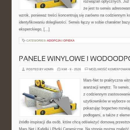
rozwiązań optycznych. Już 
że jest to serwis adresowa
wzrok, ponieważ treści koncentrują się zarówno na codziennym ko
identyfikowaniu dolegliwości. Serwis łączy w sobie charakter baz
eksperckiego, […]
CATEGORIES:
ADOPCJA I OPIEKA
PANELE WINYLOWE I WODOODP
POSTED BY ADMIN
KWI - 9 - 2026
MOŻLIWOŚĆ KOMENTOWAN
Mars-Net to praktyczna witr
aranżacji wnętrz. To serwis
z codziennym zastosowani
użytkowników w wyborze od
pokazując bogactwo rozwią
podłogami, a także z elem
źródło inspiracji dla osób, które chcą odświeżyć domową przestrz
Mars.Net i Kafelki i Płytki Ceramiczne. Na stronie można znaleź