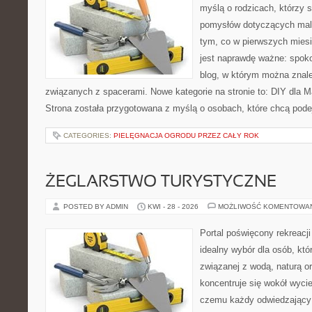
myślą o rodzicach, którzy s
pomysłów dotyczących malu
tym, co w pierwszych miesi
jest naprawdę ważne: spokoj
blog, w którym można znal
związanych z spacerami. Nowe kategorie na stronie to: DIY dla Ma
Strona została przygotowana z myślą o osobach, które chcą po
CATEGORIES:
PIELĘGNACJA OGRODU PRZEZ CAŁY ROK
ŻEGLARSTWO TURYSTYCZNE
POSTED BY ADMIN
KWI - 28 - 2026
MOŻLIWOŚĆ KOMENTOWA
Portal poświęcony rekreacj
idealny wybór dla osób, kt
związanej z wodą, naturą o
koncentruje się wokół wyci
czemu każdy odwiedzający