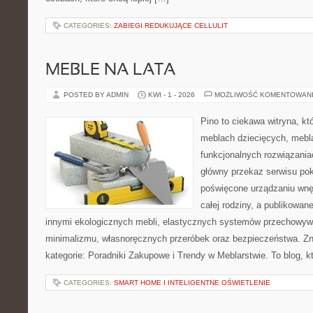
CATEGORIES:
ZABIEGI REDUKUJĄCE CELLULIT
MEBLE NA LATA
POSTED BY ADMIN
KWI - 1 - 2026
MOŻLIWOŚĆ KOMENTOWAN
Pino to ciekawa witryna, kt
meblach dziecięcych, mebl
funkcjonalnych rozwiązani
główny przekaz serwisu pok
poświęcone urządzaniu wnętr
całej rodziny, a publikowan
innymi ekologicznych mebli, elastycznych systemów przechowyw
minimalizmu, własnoręcznych przeróbek oraz bezpieczeństwa. Zna
kategorie: Poradniki Zakupowe i Trendy w Meblarstwie. To blog, k
CATEGORIES:
SMART HOME I INTELIGENTNE OŚWIETLENIE