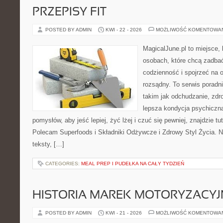
PRZEPISY FIT
POSTED BY ADMIN
KWI - 22 - 2026
MOŻLIWOŚĆ KOMENTOWA
MagicalJune.pl to miejsce, 
osobach, które chcą zadbać
codzienność i spojrzeć na 
rozsądny. To serwis porad
takim jak odchudzanie, zdro
lepsza kondycja psychiczn
pomysłów, aby jeść lepiej, żyć lżej i czuć się pewniej, znajdzie tu
Polecam Superfoods i Składniki Odżywcze i Zdrowy Styl Życia. N
teksty, […]
CATEGORIES:
MEAL PREP I PUDEŁKA NA CAŁY TYDZIEŃ
HISTORIA MAREK MOTORYZACY
POSTED BY ADMIN
KWI - 21 - 2026
MOŻLIWOŚĆ KOMENTOWA