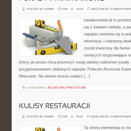
POSTED BY ADMIN
KWI - 12 - 2026
MOŻLIWOŚĆ KOMENTOWA
kawakochanie.pl to przestr
się z światem herbaty, a p
napojów zamienia się w pra
informacje i codzienną dawk
został stworzony dla fanów 
ceniących rozgrzewające na
którzy po prostu chcą poszerzyć swoją wiedzę codzienne rytuały
przygotowywaniem ulubionych napojów. Polecam Akcesoria Kawo
Mieszanki. Na stronie można znaleźć […]
CATEGORIES:
ROLNICTWO PRECYZYJNE
KULISY RESTAURACJI
POSTED BY ADMIN
KWI - 11 - 2026
MOŻLIWOŚĆ KOMENTOWA
Ta strona internetowa to in