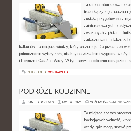
Ta strona internetowa to se
treści łączy się z codzien
została przygotowana z my
zainteresowanych praktycz
związanych z płotami, furt
zadaszeniami, a także zab
balkonów. To miejsce wiedzy, który prezentuje, że przestrzeń w
jednocześnie wytrzymała, atrakcyjna wizualnie i wygodna w użyt
i Poręcze i Garaże i Wiaty. W tym serwisie odbiorca odnajdzie mat
CATEGORIES:
MONTRAVELS
PODRÓŻE RODZINNE
POSTED BY ADMIN
KWI - 4 - 2026
MOŻLIWOŚĆ KOMENTOWAN
To miejsce zostało stworz
kochających wolność, które
wtedy, gdy mogą ruszyć pr