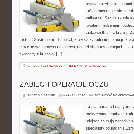
myślą o czytelnikach zaint
które koncentruje się na m
kulinarnej. Serwis skupia 
lokalami, jedzeniem, podróż
ciekawostkami z branży. Zo
Historia Gastronomii. To portal, który łączy kulinarne emocje z 
może liczyć zarówno na interesujące teksty o restauracjach, jak 
związany z kuchnią, […]
CATEGORIES:
NOWOŚCI I TRENDY W FOTOWOLTAICE
ZABIEGI I OPERACJE OCZU
POSTED BY ADMIN
KWI - 10 - 2026
MOŻLIWOŚĆ KOMENTOWA
Ta platforma to bogaty mer
poświęcony tematyce okulis
miejsce zajmują zagadnieni
specjalisty od badania wzr