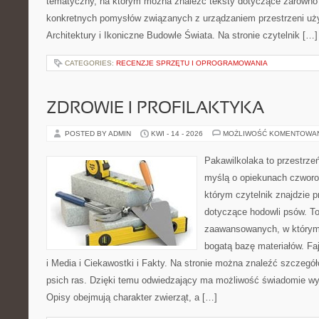
tematyczny, na którym można znaleźć teksty dotyczące zarówno sł
konkretnych pomysłów związanych z urządzaniem przestrzeni uży
Architektury i Ikoniczne Budowle Świata. Na stronie czytelnik […]
CATEGORIES:
RECENZJE SPRZĘTU I OPROGRAMOWANIA
ZDROWIE I PROFILAKTYKA
POSTED BY ADMIN
KWI - 14 - 2026
MOŻLIWOŚĆ KOMENTOWA
Pakawilkolaka to przestrzeń
myślą o opiekunach czworo
którym czytelnik znajdzie p
dotyczące hodowli psów. To
zaawansowanych, w którym 
bogatą bazę materiałów. Faj
i Media i Ciekawostki i Fakty. Na stronie można znaleźć szczegół
psich ras. Dzięki temu odwiedzający ma możliwość świadomie wy
Opisy obejmują charakter zwierząt, a […]