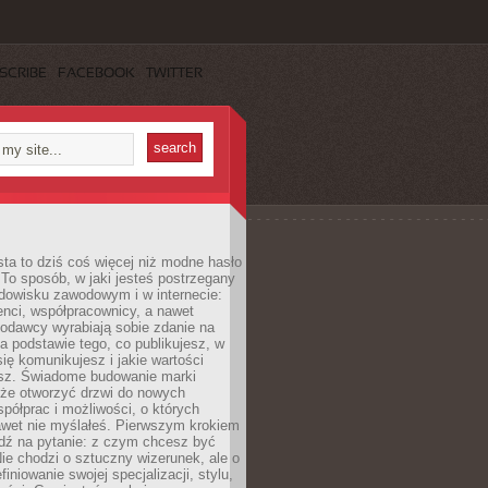
SCRIBE
FACEBOOK
TWITTER
ta to dziś coś więcej niż modne hasło
 To sposób, w jaki jesteś postrzegany
dowisku zawodowym i w internecie:
ienci, współpracownicy, a nawet
codawcy wyrabiają sobie zdanie na
a podstawie tego, co publikujesz, w
się komunikujesz i jakie wartości
esz. Świadome budowanie marki
oże otworzyć drzwi do nowych
spółprac i możliwości, o których
awet nie myślałeś. Pierwszym krokiem
edź na pytanie: z czym chcesz być
ie chodzi o sztuczny wizerunek, ale o
iniowanie swojej specjalizacji, stylu,