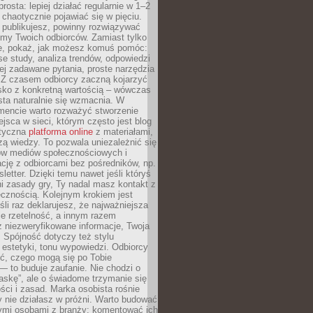
rosta: lepiej działać regularnie w 1–2
 chaotycznie pojawiać się w pięciu.
e publikujesz, powinny rozwiązywać
emy Twoich odbiorców. Zamiast tylko
ie, pokaż, jak możesz komuś pomóc:
se study, analiza trendów, odpowiedzi
ej zadawane pytania, proste narzędzia
. Z czasem odbiorcy zaczną kojarzyć
sko z konkretną wartością – wówczas
ta naturalnie się wzmacnia. W
ncie warto rozważyć stworzenie
jsca w sieci, którym często jest blog
styczna
platforma online
z materiałami,
zą wiedzy. To pozwala uniezależnić się
ów mediów społecznościowych i
cję z odbiorcami bez pośredników, np.
letter. Dzięki temu nawet jeśli któryś
i zasady gry, Ty nadal masz kontakt z
cznością. Kolejnym krokiem jest
śli raz deklarujesz, że najważniejsza
bie rzetelność, a innym razem
 niezweryfikowane informacje, Twoja
. Spójność dotyczy też stylu
 estetyki, tonu wypowiedzi. Odbiorcy
eć, czego mogą się po Tobie
 to buduje zaufanie. Nie chodzi o
askę”, ale o świadome trzymanie się
ści i zasad. Marka osobista rośnie
y nie działasz w próżni. Warto budować
nymi osobami z branży: komentować ich