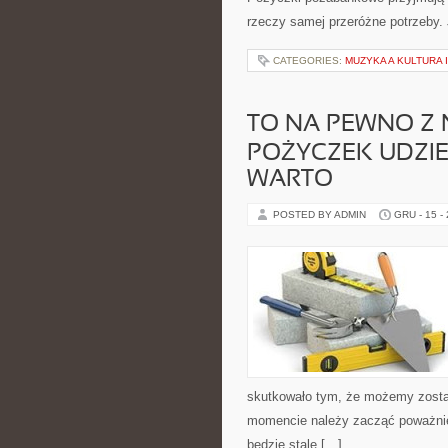
rzeczy samej przeróżne potrzeby.
CATEGORIES:
MUZYKA A KULTURA
TO NA PEWNO Z
POŻYCZEK UDZIE
WARTO
POSTED BY ADMIN
GRU - 15 -
skutkowało tym, że możemy zosta
momencie należy zacząć poważnie 
będzie stale […]