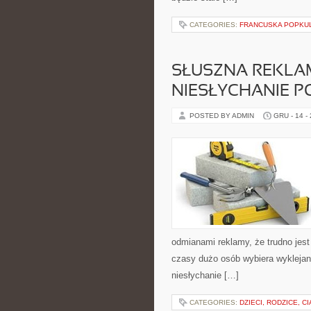
CATEGORIES:
FRANCUSKA POPKU
SŁUSZNA REKLA
NIESŁYCHANIE 
POSTED BY ADMIN
GRU - 14 -
odmianami reklamy, że trudno jest
czasy dużo osób wybiera wyklejanie
niesłychanie […]
CATEGORIES:
DZIECI, RODZICE, C