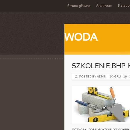
Archiwum
Katego
Strona główna
WODA
SZKOLENIE BHP
POSTED BY ADMIN
GRU - 16 -
Pożyczki pozabankowe przyjmują n