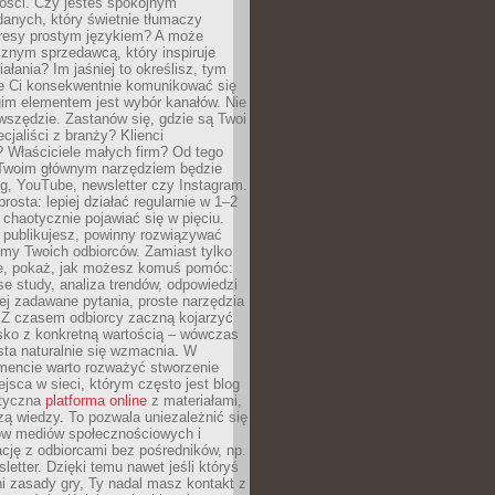
tości. Czy jesteś spokojnym
danych, który świetnie tłumaczy
resy prostym językiem? A może
znym sprzedawcą, który inspiruje
iałania? Im jaśniej to określisz, tym
ie Ci konsekwentnie komunikować się
gim elementem jest wybór kanałów. Nie
wszędzie. Zastanów się, gdzie są Twoi
cjaliści z branży? Klienci
? Właściciele małych firm? Od tego
 Twoim głównym narzędziem będzie
og, YouTube, newsletter czy Instagram.
rosta: lepiej działać regularnie w 1–2
 chaotycznie pojawiać się w pięciu.
e publikujesz, powinny rozwiązywać
emy Twoich odbiorców. Zamiast tylko
ie, pokaż, jak możesz komuś pomóc:
se study, analiza trendów, odpowiedzi
ej zadawane pytania, proste narzędzia
. Z czasem odbiorcy zaczną kojarzyć
sko z konkretną wartością – wówczas
ta naturalnie się wzmacnia. W
ncie warto rozważyć stworzenie
jsca w sieci, którym często jest blog
styczna
platforma online
z materiałami,
zą wiedzy. To pozwala uniezależnić się
ów mediów społecznościowych i
cję z odbiorcami bez pośredników, np.
letter. Dzięki temu nawet jeśli któryś
i zasady gry, Ty nadal masz kontakt z