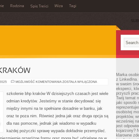
rie
Rodzina
Wiza
Tagi
Spis Treści
SUB
 KRAKÓW
Marka osobis
z LinkedIna.
SZKOLENIE
 2025
MOŻLIWOŚĆ KOMENTOWANIA
ZOSTAŁA WYŁĄCZONA
w swoim śro
BHP
eksperci, kl
KRAKÓW
przyszli pra
szkolenie bhp kraków W dzisiejszych czasach jest wiele
Twój temat n
odmian kredytów. Jesteśmy w stanie decydować się
jaki sposób 
reprezentuj
między innymi na te spełniane dosadnie w banku, jak
osobistej m
oraz te poza nim. Również jedna jak oraz druga opcja są
projektów, w
wcześniej n
dla nas pomocne, jednak jak wiadomo w wypadku
jest odpowi
kojarzony? N
każdej pożyczki sprawę wypada dokładnie przemyśleć.
klarowne zdef
iezmiernie przeróżne formy oraz mogą być udzielane na w