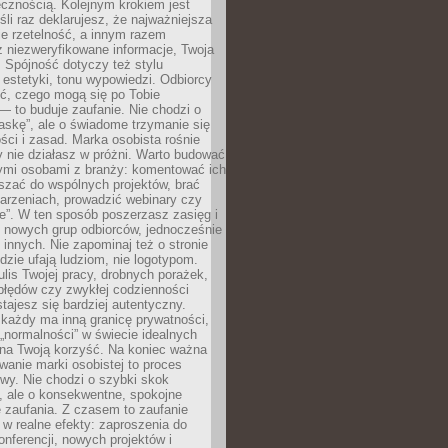
cznością. Kolejnym krokiem jest
śli raz deklarujesz, że najważniejsza
bie rzetelność, a innym razem
 niezweryfikowane informacje, Twoja
. Spójność dotyczy też stylu
 estetyki, tonu wypowiedzi. Odbiorcy
eć, czego mogą się po Tobie
 to buduje zaufanie. Nie chodzi o
askę”, ale o świadome trzymanie się
ści i zasad. Marka osobista rośnie
y nie działasz w próżni. Warto budować
nymi osobami z branży: komentować ich
aszać do wspólnych projektów, brać
arzeniach, prowadzić webinary czy
e”. W ten sposób poszerzasz zasięg i
 nowych grup odbiorców, jednocześnie
 innych. Nie zapominaj też o stronie
udzie ufają ludziom, nie logotypom.
lis Twojej pracy, drobnych porażek,
błędów czy zwykłej codzienności
stajesz się bardziej autentyczny.
każdy ma inną granicę prywatności,
 „normalności” w świecie idealnych
ła na Twoją korzyść. Na koniec ważna
anie marki osobistej to proces
wy. Nie chodzi o szybki skok
, ale o konsekwentne, spokojne
 zaufania. Z czasem to zaufanie
 w realne efekty: zaproszenia do
nferencji, nowych projektów i