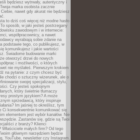
eśli będziesz wytrwały, autentyczny i
woja marka osobista zacznie
Ciebie, nawet gdy akurat nie będziesz
ać.
ta to dziś coś więcej niż modne hasło
 To sposób, w jaki jesteś postrzegany
dowisku zawodowym i w internecie:
ienci, współpracownicy, a nawet
codawcy wyrabiają sobie zdanie na
a podstawie tego, co publikujesz, w
się komunikujesz i jakie wartości
esz. Świadome budowanie marki
oże otworzyć drzwi do nowych
spółprac i możliwości, o których
awet nie myślałeś. Pierwszym krokiem
edź na pytanie: z czym chcesz być
ie chodzi o sztuczny wizerunek, ale o
iniowanie swojej specjalizacji, stylu,
tości. Czy jesteś spokojnym
danych, który świetnie tłumaczy
resy prostym językiem? A może
znym sprzedawcą, który inspiruje
iałania? Im jaśniej to określisz, tym
ie Ci konsekwentnie komunikować się
gim elementem jest wybór kanałów. Nie
wszędzie. Zastanów się, gdzie są Twoi
cjaliści z branży? Klienci
? Właściciele małych firm? Od tego
 Twoim głównym narzędziem będzie
og, YouTube, newsletter czy Instagram.