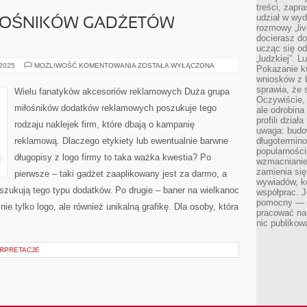
treści, zapr
udział w wyd
ŁOŚNIKÓW GADŻETÓW
rozmowy „liv
docierasz do
ucząc się od
„ludzkiej”. L
DUŻA
 2025
MOŻLIWOŚĆ KOMENTOWANIA
ZOSTAŁA WYŁĄCZONA
Pokazanie ku
GRUPA
wniosków z 
MIŁOŚNIKÓW
GADŻETÓW
sprawia, że 
Wielu fanatyków akcesoriów reklamowych Duża grupa
REKLAMOWYCH
Oczywiście, 
miłośników dodatków reklamowych poszukuje tego
ale odrobina
profili dzia
rodzaju naklejek firm, które dbają o kampanię
uwaga: budow
reklamową. Dlaczego etykiety lub ewentualnie barwne
długotermino
popularności
długopisy z logo firmy to taka ważka kwestia? Po
wzmacnianie
zamienia się
pierwsze – taki gadżet zaaplikowany jest za darmo, a
wywiadów, ko
szukują tego typu dodatków. Po drugie – baner na wielkanoc
współprac. J
pomocny — T
ie tylko logo, ale również unikalną grafikę. Dla osoby, która
pracować na 
nic publikow
ERPRETACJE