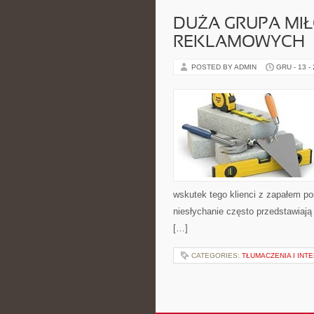
DUŻA GRUPA MI
REKLAMOWYCH
POSTED BY ADMIN
GRU - 13 -
wskutek tego klienci z zapałem po
niesłychanie często przedstawiają n
[…]
CATEGORIES:
TŁUMACZENIA I INT