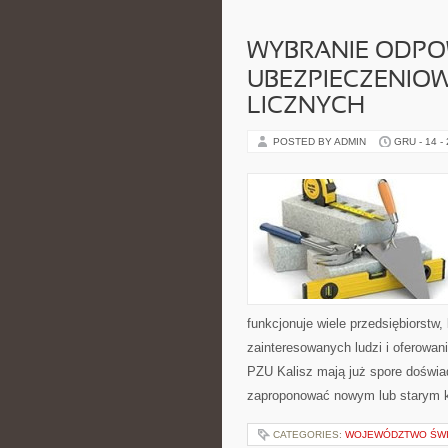
WYBRANIE ODPO
UBEZPIECZENIO
LICZNYCH
POSTED BY ADMIN
GRU - 14 -
funkcjonuje wiele przedsiębiorstw,
zainteresowanych ludzi i oferowan
PZU Kalisz mają już spore doświa
zaproponować nowym lub starym k
CATEGORIES:
WOJEWÓDZTWO ŚWI