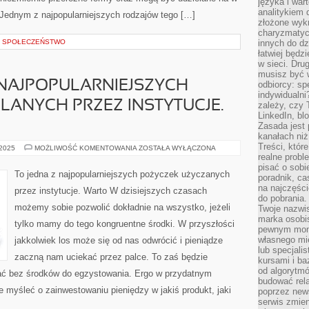
języka i war
analitykiem 
 Jednym z najpopularniejszych rodzajów tego […]
złożone wyk
charyzmatyc
 I SPOŁECZEŃSTWO
innych do dz
łatwiej będz
w sieci. Dru
musisz być 
 NAJPOPULARNIEJSZYCH
odbiorcy: spe
indywidualni
LANYCH PRZEZ INSTYTUCJE.
zależy, czy
LinkedIn, bl
Zasada jest p
kanałach niż
Treści, któr
TO
 2025
MOŻLIWOŚĆ KOMENTOWANIA
ZOSTAŁA WYŁĄCZONA
NA
realne probl
PEWNO
pisać o sob
Z
To jedna z najpopularniejszych pożyczek użyczanych
poradnik, ca
NAJPOPULARNIEJSZYCH
POŻYCZEK
na najczęści
przez instytucje. Warto W dzisiejszych czasach
UDZIELANYCH
do pobrania
PRZEZ
możemy sobie pozwolić dokładnie na wszystko, jeżeli
Twoje nazwi
INSTYTUCJE.
WARTO
marka osobis
tylko mamy do tego kongruentne środki. W przyszłości
pewnym mome
własnego mie
jakkolwiek los może się od nas odwrócić i pieniądze
lub specjali
zaczną nam uciekać przez palce. To zaś będzie
kursami i ba
od algorytm
ć bez środków do egzystowania. Ergo w przydatnym
budować rela
myśleć o zainwestowaniu pieniędzy w jakiś produkt, jaki
poprzez news
serwis zmien