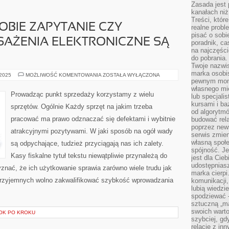
Zasada jest p
kanałach niż
Treści, któr
OBIE ZAPYTANIE CZY
realne probl
pisać o sob
SAŻENIA ELEKTRONICZNE SĄ
poradnik, ca
na najczęści
do pobrania
Twoje nazwi
marka osobis
KAŻDY
 2025
MOŻLIWOŚĆ KOMENTOWANIA
ZOSTAŁA WYŁĄCZONA
ZADAJE
pewnym mome
SOBIE
własnego mie
ZAPYTANIE
Prowadząc punkt sprzedaży korzystamy z wielu
lub specjali
CZY
WSZELKIE
kursami i ba
sprzętów. Ogólnie Każdy sprzęt na jakim trzeba
WYPOSAŻENIA
od algorytm
ELEKTRONICZNE
pracować ma prawo odznaczać się defektami i wybitnie
budować rela
SĄ
UŁATWIENIEM
poprzez news
atrakcyjnymi pozytywami. W jaki sposób na ogół wady
serwis zmien
własną społe
są odpychające, tudzież przyciągają nas ich zalety.
spójność. Je
Kasy fiskalne tytuł tekstu niewątpliwie przynależą do
jest dla Cie
udostępniasz
yznać, że ich użytkowanie sprawia zarówno wiele trudu jak
marka cierpi
przyjemnych wolno zakwalifikować szybkość wprowadzania
komunikacji,
lubią wiedzi
spodziewać —
sztuczną „m
swoich warto
ROK PO KROKU
szybciej, gd
relacje z in