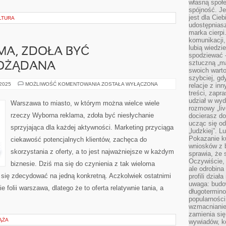
własną społe
spójność. Je
jest dla Cie
LTURA
udostępniasz
marka cierpi
komunikacji,
lubią wiedzi
MA, ZDOŁA BYĆ
spodziewać —
sztuczną „m
POŻĄDANA
swoich warto
szybciej, gd
SŁUSZNA
 2025
MOŻLIWOŚĆ KOMENTOWANIA
ZOSTAŁA WYŁĄCZONA
relacje z in
REKLAMA,
treści, zapr
ZDOŁA
udział w wyd
BYĆ
Warszawa to miasto, w którym można wielce wiele
NIESŁYCHANIE
rozmowy „liv
POŻĄDANA
rzeczy Wyborna reklama, zdoła być niesłychanie
docierasz do
ucząc się od
sprzyjająca dla każdej aktywności. Marketing przyciąga
„ludzkiej”. L
Pokazanie ku
ciekawość potencjalnych klientów, zachęca do
wniosków z 
skorzystania z oferty, a to jest najważniejsze w każdym
sprawia, że 
Oczywiście, 
biznesie. Dziś ma się do czynienia z tak wieloma
ale odrobina
 się zdecydować na jedną konkretną. Aczkolwiek ostatnimi
profili dzia
uwaga: budow
 folii warszawa, dlatego że to oferta relatywnie tania, a
długotermino
popularności
wzmacnianie
zamienia się
IĄŻA
wywiadów, ko