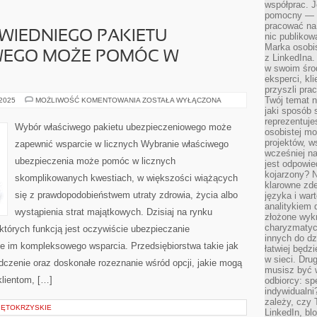
współprac. J
pomocny — T
pracować na 
WIEDNIEGO PAKIETU
nic publikow
Marka osobis
WEGO MOŻE POMÓC W
z LinkedIna.
w swoim śro
eksperci, kl
przyszli pra
Twój temat n
WYBRANIE
 2025
MOŻLIWOŚĆ KOMENTOWANIA
ZOSTAŁA WYŁĄCZONA
ODPOWIEDNIEGO
jaki sposób 
PAKIETU
reprezentuj
UBEZPIECZENIOWEGO
Wybór właściwego pakietu ubezpieczeniowego może
MOŻE
osobistej m
POMÓC
projektów, w
zapewnić wsparcie w licznych Wybranie właściwego
W
wcześniej n
LICZNYCH
ubezpieczenia może pomóc w licznych
jest odpowi
kojarzony? N
skomplikowanych kwestiach, w większości wiążących
klarowne zdef
się z prawdopodobieństwem utraty zdrowia, życia albo
języka i war
analitykiem 
wystąpienia strat majątkowych. Dzisiaj na rynku
złożone wyk
charyzmatyc
 których funkcją jest oczywiście ubezpieczanie
innych do dz
ie im kompleksowego wsparcia. Przedsiębiorstwa takie jak
łatwiej będz
w sieci. Dru
dczenie oraz doskonałe rozeznanie wśród opcji, jakie mogą
musisz być 
lientom, […]
odbiorcy: spe
indywidualni
zależy, czy
ĘTOKRZYSKIE
LinkedIn, bl