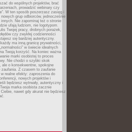
aszać do wspólnych projektów, brać
arzeniach, prowadzić webinary czy
e”. W ten sposób poszerzasz zasięg i
 nowych grup odbiorców, jednocześnie
 innych. Nie zapominaj też o stronie
udzie ufają ludziom, nie logotypom.
lis Twojej pracy, drobnych porażek,
błędów czy zwykłej codzienności
stajesz się bardziej autentyczny.
każdy ma inną granicę prywatności,
 „normalności” w świecie idealnych
ła na Twoją korzyść. Na koniec ważna
anie marki osobistej to proces
wy. Nie chodzi o szybki skok
, ale o konsekwentne, spokojne
 zaufania. Z czasem to zaufanie
 w realne efekty: zaproszenia do
nferencji, nowych projektów i
eśli będziesz wytrwały, autentyczny i
woja marka osobista zacznie
Ciebie, nawet gdy akurat nie będziesz
ać.