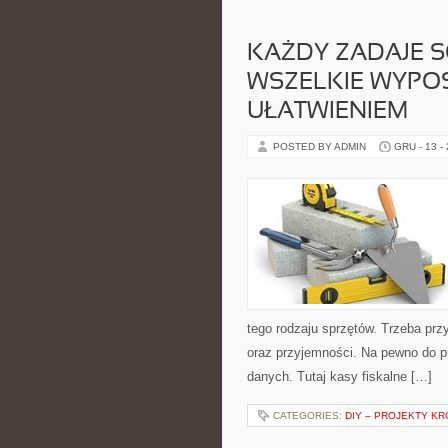
KAŻDY ZADAJE S
WSZELKIE WYPO
UŁATWIENIEM
POSTED BY ADMIN
GRU - 13 -
tego rodzaju sprzętów. Trzeba prz
oraz przyjemności. Na pewno do 
danych. Tutaj kasy fiskalne […]
CATEGORIES:
DIY – PROJEKTY K