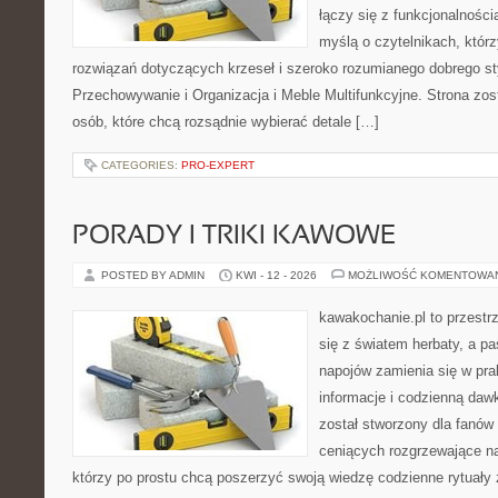
łączy się z funkcjonalności
myślą o czytelnikach, któr
rozwiązań dotyczących krzeseł i szeroko rozumianego dobrego st
Przechowywanie i Organizacja i Meble Multifunkcyjne. Strona zos
osób, które chcą rozsądnie wybierać detale […]
CATEGORIES:
PRO-EXPERT
PORADY I TRIKI KAWOWE
POSTED BY ADMIN
KWI - 12 - 2026
MOŻLIWOŚĆ KOMENTOWA
kawakochanie.pl to przestr
się z światem herbaty, a p
napojów zamienia się w pra
informacje i codzienną dawk
został stworzony dla fanów 
ceniących rozgrzewające na
którzy po prostu chcą poszerzyć swoją wiedzę codzienne rytuały