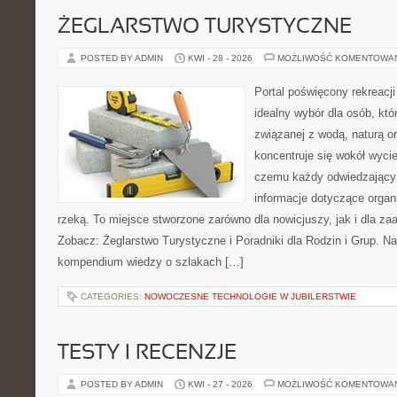
ŻEGLARSTWO TURYSTYCZNE
POSTED BY ADMIN
KWI - 28 - 2026
MOŻLIWOŚĆ KOMENTOWA
Portal poświęcony rekreacj
idealny wybór dla osób, kt
związanej z wodą, naturą o
koncentruje się wokół wyci
czemu każdy odwiedzający
informacje dotyczące organ
rzeką. To miejsce stworzone zarówno dla nowicjuszy, jak i dla z
Zobacz: Żeglarstwo Turystyczne i Poradniki dla Rodzin i Grup. N
kompendium wiedzy o szlakach […]
CATEGORIES:
NOWOCZESNE TECHNOLOGIE W JUBILERSTWIE
TESTY I RECENZJE
POSTED BY ADMIN
KWI - 27 - 2026
MOŻLIWOŚĆ KOMENTOWA