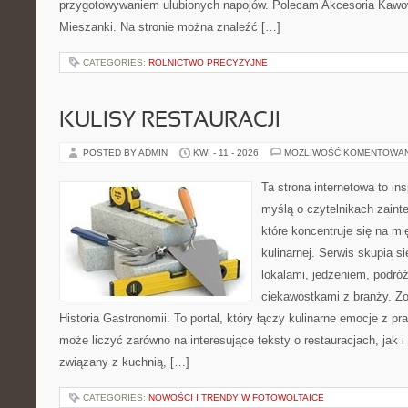
przygotowywaniem ulubionych napojów. Polecam Akcesoria Kawo
Mieszanki. Na stronie można znaleźć […]
CATEGORIES:
ROLNICTWO PRECYZYJNE
KULISY RESTAURACJI
POSTED BY ADMIN
KWI - 11 - 2026
MOŻLIWOŚĆ KOMENTOWA
Ta strona internetowa to in
myślą o czytelnikach zaint
które koncentruje się na m
kulinarnej. Serwis skupia 
lokalami, jedzeniem, podróż
ciekawostkami z branży. Zo
Historia Gastronomii. To portal, który łączy kulinarne emocje z 
może liczyć zarówno na interesujące teksty o restauracjach, jak 
związany z kuchnią, […]
CATEGORIES:
NOWOŚCI I TRENDY W FOTOWOLTAICE