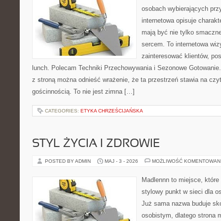
osobach wybierających prz
internetowa opisuje charakt
mają być nie tylko smaczne
sercem. To internetowa wiz
zainteresować klientów, p
lunch. Polecam Techniki Przechowywania i Sezonowe Gotowanie.
z stroną można odnieść wrażenie, że ta przestrzeń stawia na czy
gościnnością. To nie jest zimna […]
CATEGORIES:
ETYKA CHRZEŚCIJAŃSKA
STYL ŻYCIA I ZDROWIE
POSTED BY ADMIN
MAJ - 3 - 2026
MOŻLIWOŚĆ KOMENTOWAN
Madlennn to miejsce, które
stylowy punkt w sieci dla 
Już sama nazwa buduje sko
osobistym, dlatego strona