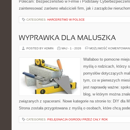
Polecam: Bezpieczeństwo w Firmie i Podstawy Cyberbezpieczeńs
zainteresować zarówno właścicieli firm, jak i zarządców nierucho
CATEGORIES:
HARCERSTWO W POLSCE
WYPRAWKA DLA MALUSZKA
POSTED BY ADMIN
MAJ - 1 - 2026
MOŻLIWOŚĆ KOMENTOWAN
Wallaboo to pomocne miejs
myślą o rodzicach, którzy s
pomysłów dotyczących malu
tym, co w pierwszych miesi
jest naprawdę ważne: spokoj
blog, w którym można znal
związanych z spacerami. Nowe kategorie na stronie to: DIY dla Ma
Strona została przygotowana z myślą o osobach, które chcą po
CATEGORIES:
PIELĘGNACJA OGRODU PRZEZ CAŁY ROK