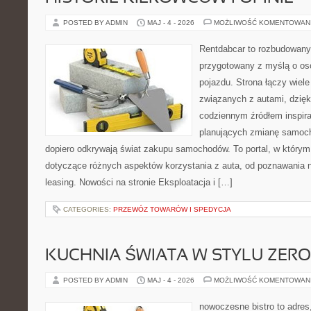
POSTED BY ADMIN
MAJ - 4 - 2026
MOŻLIWOŚĆ KOMENTOWAN
Rentdabcar to rozbudowany 
przygotowany z myślą o oso
pojazdu. Strona łączy wiel
związanych z autami, dzię
codziennym źródłem inspira
planujących zmianę samocho
dopiero odkrywają świat zakupu samochodów. To portal, w który
dotyczące różnych aspektów korzystania z auta, od poznawania 
leasing. Nowości na stronie Eksploatacja i […]
CATEGORIES:
PRZEWÓZ TOWARÓW I SPEDYCJA
KUCHNIA ŚWIATA W STYLU ZER
POSTED BY ADMIN
MAJ - 4 - 2026
MOŻLIWOŚĆ KOMENTOWAN
nowoczesne bistro to adres