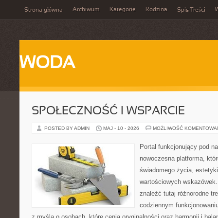
Archiwum
Kategorie
Rodzina
Strona główna
Spis Treści
WODA
SPOŁECZNOŚĆ I WSPARCIE
POSTED BY ADMIN
MAJ - 10 - 2026
MOŻLIWOŚĆ KOMENTOWA
Portal funkcjonujący pod 
nowoczesna platforma, któr
świadomego życia, estetyki 
wartościowych wskazówek.
znaleźć tutaj różnorodne tre
codziennym funkcjonowaniu
z myślą o osobach, które cenią oryginalności oraz harmonii i bal