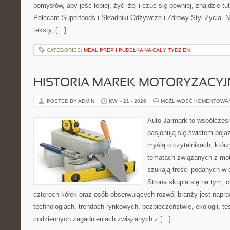
pomysłów, aby jeść lepiej, żyć lżej i czuć się pewniej, znajdzie tu
Polecam Superfoods i Składniki Odżywcze i Zdrowy Styl Życia. N
teksty, […]
CATEGORIES:
MEAL PREP I PUDEŁKA NA CAŁY TYDZIEŃ
HISTORIA MAREK MOTORYZACY
POSTED BY ADMIN
KWI - 21 - 2026
MOŻLIWOŚĆ KOMENTOWA
Auto Jarmark to współczesn
pasjonują się światem poja
myślą o czytelnikach, któr
tematach związanych z mot
szukają treści podanych w 
Strona skupia się na tym, 
czterech kółek oraz osób obserwujących rozwój branży jest napr
technologiach, trendach rynkowych, bezpieczeństwie, ekologii, t
codziennych zagadnieniach związanych z […]