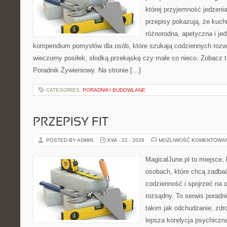
której przyjemność jedzeni
przepisy pokazują, że kuc
różnorodna, apetyczna i je
kompendium pomysłów dla osób, które szukają codziennych rozwi
wieczorny posiłek, słodką przekąskę czy małe co nieco. Zobacz 
Poradnik Żywieniowy. Na stronie […]
CATEGORIES:
PORADNIKI BUDOWLANE
PRZEPISY FIT
POSTED BY ADMIN
KWI - 22 - 2026
MOŻLIWOŚĆ KOMENTOWA
MagicalJune.pl to miejsce, 
osobach, które chcą zadbać
codzienność i spojrzeć na 
rozsądny. To serwis porad
takim jak odchudzanie, zdro
lepsza kondycja psychiczn