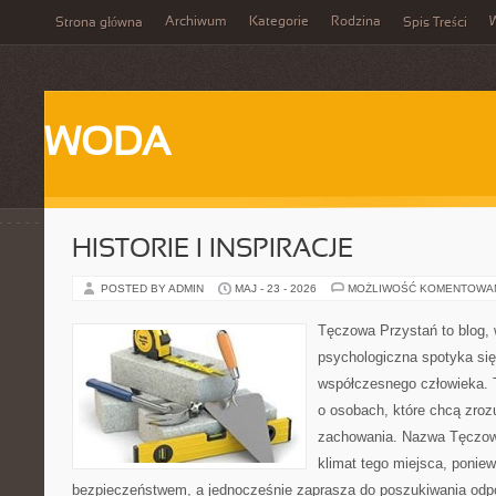
Archiwum
Kategorie
Rodzina
Strona główna
Spis Treści
WODA
HISTORIE I INSPIRACJE
POSTED BY ADMIN
MAJ - 23 - 2026
MOŻLIWOŚĆ KOMENTOWA
Tęczowa Przystań to blog,
psychologiczna spotyka się
współczesnego człowieka. 
o osobach, które chcą zr
zachowania. Nazwa Tęczow
klimat tego miejsca, poniew
bezpieczeństwem, a jednocześnie zaprasza do poszukiwania odpo