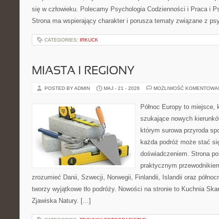
się w człowieku. Polecamy Psychologia Codzienności i Praca i Ps
Strona ma wspierający charakter i porusza tematy związane z psy
CATEGORIES:
IRKUCK
MIASTA I REGIONY
POSTED BY ADMIN
MAJ - 21 - 2026
MOŻLIWOŚĆ KOMENTOWA
Północ Europy to miejsce, k
szukające nowych kierunkó
którym surowa przyroda spot
każda podróż może stać s
doświadczeniem. Strona poś
praktycznym przewodnikiem
zrozumieć Danii, Szwecji, Norwegii, Finlandii, Islandii oraz półno
tworzy wyjątkowe tło podróży. Nowości na stronie to Kuchnia Ska
Zjawiska Natury. […]