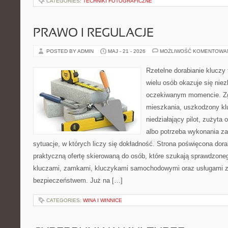
CATEGORIES:
TECHNIKI FOTOGRAFICZNE
PRAWO I REGULACJE
POSTED BY ADMIN
MAJ - 21 - 2026
MOŻLIWOŚĆ KOMENTOWA
Rzetelne dorabianie kluczy 
wielu osób okazuje się nie
oczekiwanym momencie. Zg
mieszkania, uszkodzony k
niedziałający pilot, zużyt
albo potrzeba wykonania z
sytuacje, w których liczy się dokładność. Strona poświęcona dora
praktyczną ofertę skierowaną do osób, które szukają sprawdzone
kluczami, zamkami, kluczykami samochodowymi oraz usługami 
bezpieczeństwem. Już na […]
CATEGORIES:
WINA I WINNICE