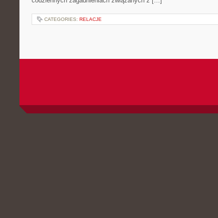
codziennych zagadnieniach związanych z […]
CATEGORIES:
RELACJE