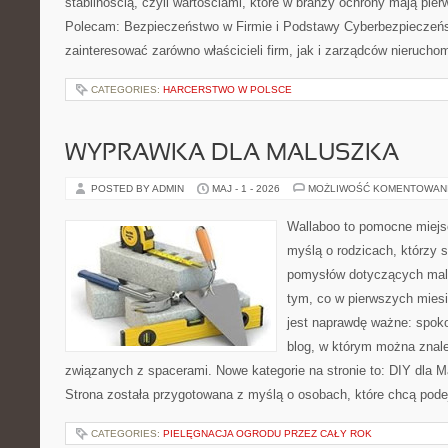
stabilnością, czyli wartościami, które w branży ochrony mają pie
Polecam: Bezpieczeństwo w Firmie i Podstawy Cyberbezpieczeńs
zainteresować zarówno właścicieli firm, jak i zarządców nierucho
CATEGORIES:
HARCERSTWO W POLSCE
WYPRAWKA DLA MALUSZKA
POSTED BY ADMIN
MAJ - 1 - 2026
MOŻLIWOŚĆ KOMENTOWAN
Wallaboo to pomocne miejs
myślą o rodzicach, którzy s
pomysłów dotyczących malu
tym, co w pierwszych miesi
jest naprawdę ważne: spokoj
blog, w którym można znal
związanych z spacerami. Nowe kategorie na stronie to: DIY dla Ma
Strona została przygotowana z myślą o osobach, które chcą po
CATEGORIES:
PIELĘGNACJA OGRODU PRZEZ CAŁY ROK