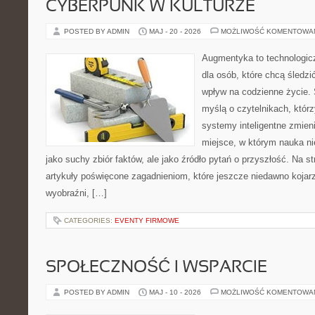
CYBERPUNK W KULTURZE
POSTED BY ADMIN
MAJ - 20 - 2026
MOŻLIWOŚĆ KOMENTOWA
Augmentyka to technologicz
dla osób, które chcą śledzi
wpływ na codzienne życie. 
myślą o czytelnikach, którzy
systemy inteligentne zmien
miejsce, w którym nauka ni
jako suchy zbiór faktów, ale jako źródło pytań o przyszłość. Na 
artykuły poświęcone zagadnieniom, które jeszcze niedawno kojarz
wyobraźni, […]
CATEGORIES:
EVENTY FIRMOWE
SPOŁECZNOŚĆ I WSPARCIE
POSTED BY ADMIN
MAJ - 10 - 2026
MOŻLIWOŚĆ KOMENTOWA