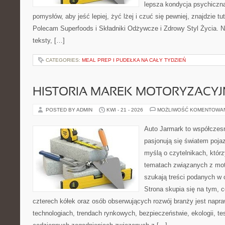
lepsza kondycja psychiczn
pomysłów, aby jeść lepiej, żyć lżej i czuć się pewniej, znajdzie tu
Polecam Superfoods i Składniki Odżywcze i Zdrowy Styl Życia. N
teksty, […]
CATEGORIES:
MEAL PREP I PUDEŁKA NA CAŁY TYDZIEŃ
HISTORIA MAREK MOTORYZACY
POSTED BY ADMIN
KWI - 21 - 2026
MOŻLIWOŚĆ KOMENTOWA
Auto Jarmark to współczesn
pasjonują się światem poja
myślą o czytelnikach, któr
tematach związanych z mot
szukają treści podanych w 
Strona skupia się na tym, 
czterech kółek oraz osób obserwujących rozwój branży jest napr
technologiach, trendach rynkowych, bezpieczeństwie, ekologii, t