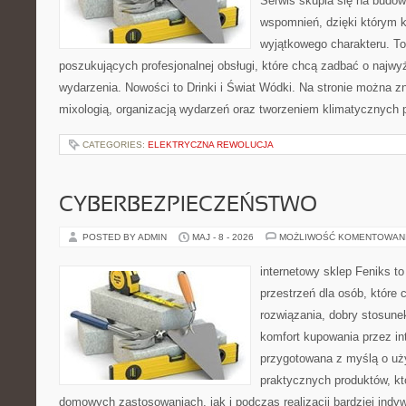
Serwis skupia się na budo
wspomnień, dzięki którym 
wyjątkowego charakteru. To
poszukujących profesjonalnej obsługi, które chcą zadbać o naj
wydarzenia. Nowości to Drinki i Świat Wódki. Na stronie można 
mixologią, organizacją wydarzeń oraz tworzeniem klimatycznych 
CATEGORIES:
ELEKTRYCZNA REWOLUCJA
CYBERBEZPIECZEŃSTWO
POSTED BY ADMIN
MAJ - 8 - 2026
MOŻLIWOŚĆ KOMENTOWAN
internetowy sklep Feniks to
przestrzeń dla osób, które
rozwiązania, dobry stosune
komfort kupowania przez int
przygotowana z myślą o uż
praktycznych produktów, kt
domowych zastosowaniach, jak i podczas realizacji bardziej ind