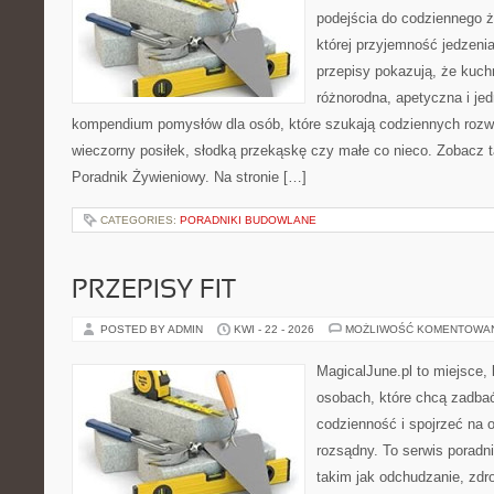
podejścia do codziennego ż
której przyjemność jedzeni
przepisy pokazują, że kuc
różnorodna, apetyczna i je
kompendium pomysłów dla osób, które szukają codziennych rozwi
wieczorny posiłek, słodką przekąskę czy małe co nieco. Zobacz 
Poradnik Żywieniowy. Na stronie […]
CATEGORIES:
PORADNIKI BUDOWLANE
PRZEPISY FIT
POSTED BY ADMIN
KWI - 22 - 2026
MOŻLIWOŚĆ KOMENTOWA
MagicalJune.pl to miejsce, 
osobach, które chcą zadbać
codzienność i spojrzeć na 
rozsądny. To serwis porad
takim jak odchudzanie, zdro