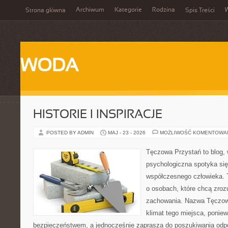
Archiwum
Kategorie
Rodzina
Strona główna
Spis Treści
WODA
HISTORIE I INSPIRACJE
POSTED BY ADMIN
MAJ - 23 - 2026
MOŻLIWOŚĆ KOMENTOWA
Tęczowa Przystań to blog,
psychologiczna spotyka się
współczesnego człowieka. 
o osobach, które chcą zr
zachowania. Nazwa Tęczow
klimat tego miejsca, poniew
bezpieczeństwem, a jednocześnie zaprasza do poszukiwania odpo