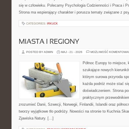
się w człowieku. Polecamy Psychologia Codzienności i Praca i Ps
Strona ma wspierający charakter i porusza tematy związane z psy
CATEGORIES:
IRKUCK
MIASTA I REGIONY
POSTED BY ADMIN
MAJ - 21 - 2026
MOŻLIWOŚĆ KOMENTOWA
Północ Europy to miejsce, k
szukające nowych kierunkó
którym surowa przyroda spot
każda podróż może stać s
doświadczeniem. Strona poś
praktycznym przewodnikiem
zrozumieć Danii, Szwecji, Norwegii, Finlandii, Islandii oraz półno
tworzy wyjątkowe tło podróży. Nowości na stronie to Kuchnia Ska
Zjawiska Natury. […]