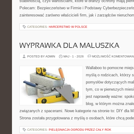
stabilnością, czyli wartościami, które w branży ochrony mają pie
Polecam: Bezpieczeństwo w Firmie i Podstawy Cyberbezpieczeńs
zainteresować zarówno właścicieli firm, jak i zarządców nierucho
CATEGORIES:
HARCERSTWO W POLSCE
WYPRAWKA DLA MALUSZKA
POSTED BY ADMIN
MAJ - 1 - 2026
MOŻLIWOŚĆ KOMENTOWAN
Wallaboo to pomocne miejs
myślą o rodzicach, którzy s
pomysłów dotyczących malu
tym, co w pierwszych miesi
jest naprawdę ważne: spokoj
blog, w którym można znal
związanych z spacerami. Nowe kategorie na stronie to: DIY dla Ma
Strona została przygotowana z myślą o osobach, które chcą po
CATEGORIES:
PIELĘGNACJA OGRODU PRZEZ CAŁY ROK