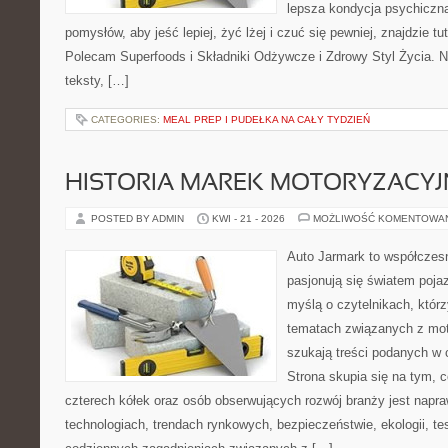
lepsza kondycja psychiczn
pomysłów, aby jeść lepiej, żyć lżej i czuć się pewniej, znajdzie tu
Polecam Superfoods i Składniki Odżywcze i Zdrowy Styl Życia. N
teksty, […]
CATEGORIES:
MEAL PREP I PUDEŁKA NA CAŁY TYDZIEŃ
HISTORIA MAREK MOTORYZACY
POSTED BY ADMIN
KWI - 21 - 2026
MOŻLIWOŚĆ KOMENTOWA
Auto Jarmark to współczesn
pasjonują się światem poja
myślą o czytelnikach, któr
tematach związanych z mot
szukają treści podanych w 
Strona skupia się na tym, 
czterech kółek oraz osób obserwujących rozwój branży jest napr
technologiach, trendach rynkowych, bezpieczeństwie, ekologii, t