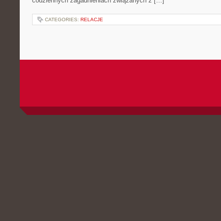
codziennych zagadnieniach związanych z […]
CATEGORIES:
RELACJE