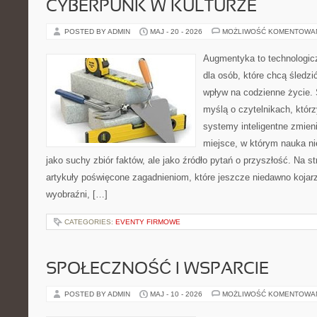
CYBERPUNK W KULTURZE
POSTED BY ADMIN
MAJ - 20 - 2026
MOŻLIWOŚĆ KOMENTOWA
Augmentyka to technologicz
dla osób, które chcą śledzi
wpływ na codzienne życie. 
myślą o czytelnikach, którzy
systemy inteligentne zmien
miejsce, w którym nauka ni
jako suchy zbiór faktów, ale jako źródło pytań o przyszłość. Na 
artykuły poświęcone zagadnieniom, które jeszcze niedawno kojarz
wyobraźni, […]
CATEGORIES:
EVENTY FIRMOWE
SPOŁECZNOŚĆ I WSPARCIE
POSTED BY ADMIN
MAJ - 10 - 2026
MOŻLIWOŚĆ KOMENTOWA