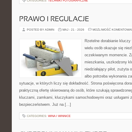
CATEGORIES:
TECHNIKI FOTOGRAFICZNE
PRAWO I REGULACJE
POSTED BY ADMIN
MAJ - 21 - 2026
MOŻLIWOŚĆ KOMENTOWA
Rzetelne dorabianie kluczy 
wielu osób okazuje się nie
oczekiwanym momencie. Zg
mieszkania, uszkodzony k
niedziałający pilot, zużyt
albo potrzeba wykonania z
sytuacje, w których liczy się dokładność. Strona poświęcona dora
praktyczną ofertę skierowaną do osób, które szukają sprawdzone
kluczami, zamkami, kluczykami samochodowymi oraz usługami 
bezpieczeństwem. Już na […]
CATEGORIES:
WINA I WINNICE