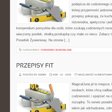
podejścia do codziennego ż
której przyjemność jedzeni
przepisy pokazują, że kuc
różnorodna, apetyczna i je
kompendium pomysłów dla osób, które szukają codziennych rozwi
wieczorny posiłek, słodką przekąskę czy małe co nieco. Zobacz 
Poradnik Żywieniowy. Na stronie […]
CATEGORIES:
PORADNIKI BUDOWLANE
PRZEPISY FIT
POSTED BY ADMIN
KWI - 22 - 2026
MOŻLIWOŚĆ KOMENTOWA
MagicalJune.pl to miejsce, 
osobach, które chcą zadbać
codzienność i spojrzeć na 
rozsądny. To serwis porad
takim jak odchudzanie, zdro