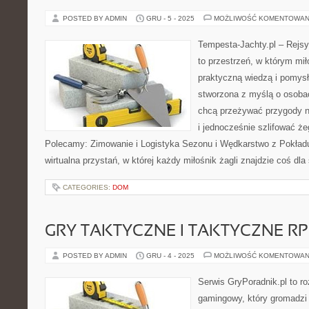
POSTED BY ADMIN
GRU - 5 - 2025
MOŻLIWOŚĆ KOMENTOWAN
Tempesta-Jachty.pl – Rejsy
to przestrzeń, w którym mi
praktyczną wiedzą i pomysła
stworzona z myślą o osoba
chcą przeżywać przygody n
i jednocześnie szlifować że
Polecamy: Zimowanie i Logistyka Sezonu i Wędkarstwo z Pokładu
wirtualna przystań, w której każdy miłośnik żagli znajdzie coś dla
CATEGORIES:
DOM
GRY TAKTYCZNE I TAKTYCZNE R
POSTED BY ADMIN
GRU - 4 - 2025
MOŻLIWOŚĆ KOMENTOWAN
Serwis GryPoradnik.pl to r
gamingowy, który gromadzi