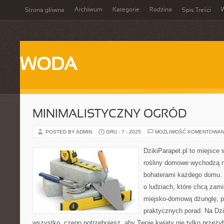
Archiwum
Kategorie
Rodzina
Strona główna
Spis Treści
WODA
MINIMALISTYCZNY OGRÓD
POSTED BY ADMIN
GRU - 7 - 2025
MOŻLIWOŚĆ KOMENTOWAN
DzikiParapet.pl to miejsce 
rośliny domowe wychodzą na
bohaterami każdego domu. 
o ludziach, które chcą zami
miejsko-domową dżunglę, peł
praktycznych porad. Na Dzi
wszystko, czego potrzebujesz, aby Twoje kwiaty nie tylko przeżył