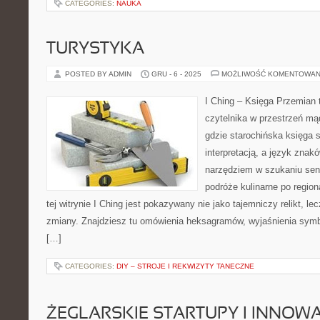
CATEGORIES:
NAUKA
TURYSTYKA
POSTED BY ADMIN
GRU - 6 - 2025
MOŻLIWOŚĆ KOMENTOWAN
I Ching – Księga Przemian 
czytelnika w przestrzeń mą
gdzie starochińska księga 
interpretacją, a język znak
narzędziem w szukaniu sen
podróże kulinarne po region
tej witrynie I Ching jest pokazywany nie jako tajemniczy relikt, l
zmiany. Znajdziesz tu omówienia heksagramów, wyjaśnienia symbo
[…]
CATEGORIES:
DIY – STROJE I REKWIZYTY TANECZNE
ŻEGLARSKIE STARTUPY I INNOW