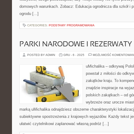
domowych warunkach. Zobacz: Edukacja ogrodnicza dla szkół i pr
ogrodu […]
CATEGORIES:
PODSTAWY PROGRAMOWANIA
PARKI NARODOWE I REZERWATY
POSTED BY ADMIN
GRU - 6 - 2025
MOŻLIWOŚĆ KOMENTOWAN
uMichalika – odkrywaj Polsk
powstał z miłości do odkry
zakątków kraju. To kompen
znajdzie inspiracje na wyja
polskich zakątkach – od gó
wybrzeże oraz urocze miast
marką uMichalika odnajdziesz obszerne charakterystyki lokalizac
subiektywne spostrzeżenia z krajowych wyjazdów. Każdy tekst jes
ułatwić czytelnikowi zaplanować własną podróż […]